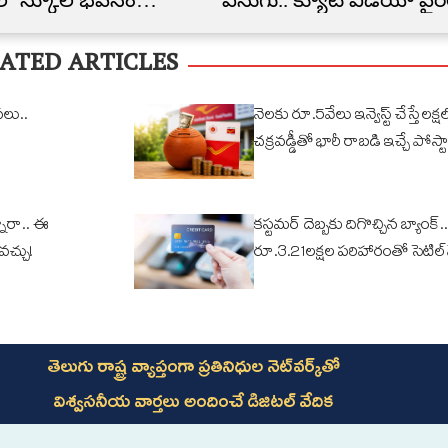
త
ATED ARTICLES
వలు..
నెలకు రూ.5వేలు ఇన్వెస్ట్ చేస్తే లక్షల్
చక్రవడ్డీతో భారీ రాబడి ఇచ్చే పోస్టా
ారా.. ఈ
కస్టమర్ దెబ్బకు దిగొచ్చిన బ్యాంక్..
ోవచ్చు!
రూ.3.21లక్షల పరిహారంతో సెటిల్
తెలుగు రాష్ట్ర వ్యాప్తంగా ప్రతినిధుల నెట్‌వర్క్‌తో
విశ్వసనీయ వార్తలు అందించే డిజిటల్ వేదిక