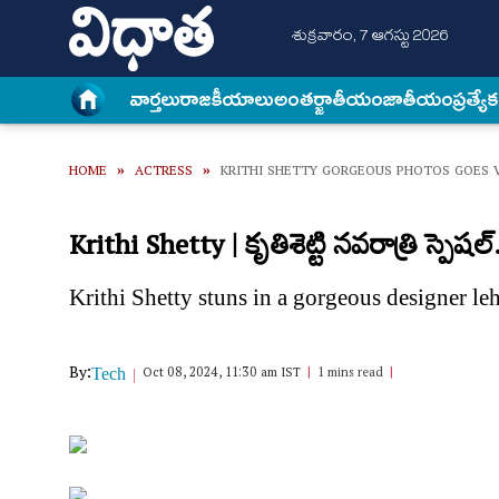
శుక్రవారం, 7 ఆగస్టు 2026
వార్త‌లు
రాజకీయాలు
అంత‌ర్జాతీయం
జాతీయం
ప్రత్యే
HOME
»
ACTRESS
»
KRITHI SHETTY GORGEOUS PHOTOS GOES V
Krithi Shetty | కృతిశెట్టి నవరాత్రి స్పెష
​Krithi Shetty stuns in a gorgeous designer leh
By:
Oct 08, 2024, 11:30 am IST
1 mins read
Tech