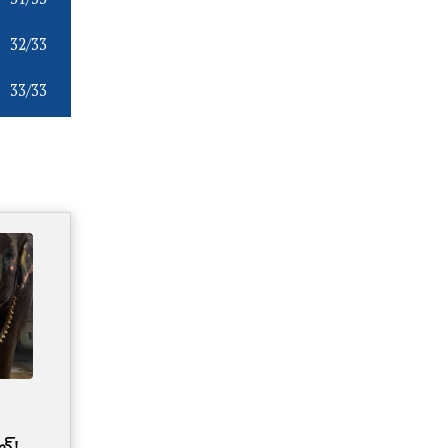
31/33
32/33
33/33
Credit Card Limit | మీ క్రెడిట్
కార్డు లిమిట్‌‌ను బ్యాంకులు
ల్!
అకస్మాత్తుగా తగ్గించేశాయా?