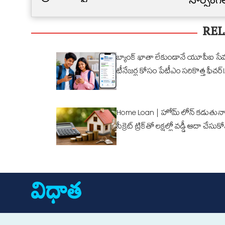
కూల్చివే
REL
బ్యాంక్ ఖాతా లేకుండానే యూపీఐ సే
టీనేజర్ల కోసం పేటీఎం సరికొత్త ఫీచర్!
Home Loan | హోమ్ లోన్ కడుతున్న
సీక్రెట్ ట్రిక్‌తో లక్షల్లో వడ్డీ ఆదా చేసుక