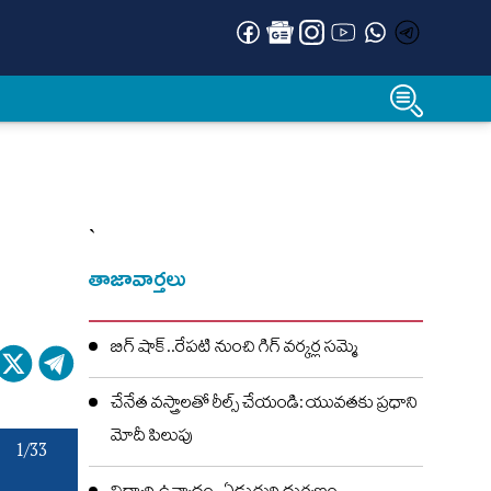
`
తాజావార్తలు
బిగ్ షాక్..రేపటి నుంచి గిగ్ వర్కర్ల సమ్మె
చేనేత వస్త్రాలతో రీల్స్ చేయండి: యువతకు ప్రధాని
మోదీ పిలుపు
1/33