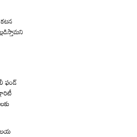
్రకటన
లడిస్తామని
లీ ఫండ్
ారిటీ
ాలకు
యాలయ