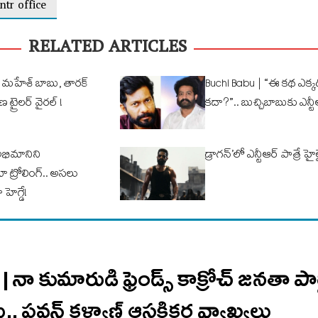
 ntr office
RELATED ARTICLES
మహేశ్ బాబు, తారక్
Buchi Babu | “ఈ కథ ఎక్కడ
్రైలర్ వైరల్ !
కదా?”.. బుచ్చిబాబుకు ఎన్టీ
అభిమానిని
డ్రాగన్’లో ఎన్టీఆర్ పాత్రే హై
 ట్రోలింగ్.. అసలు
హెగ్డే!
ా కుమారుడి ఫ్రెండ్స్ కాక్రోచ్ జనతా పార
.. ప‌వ‌న్ క‌ళ్యాణ్ ఆసక్తిక‌ర వ్యాఖ్య‌లు