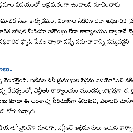
్యక్రమాల విషయంలో అప్రమత్తంగా ఉండాలని సూచించారు.
సామాజిక సేవా కార్యక్రమం, విరాళాల సేకరణ లేదా అధికారిక ప
ిక సోషల్ మీడియా అకౌంట్లు లేదా కార్యాలయం ద్వారానే వెల్
ధికారిక ఫ్యాన్ పేజీల ద్వారా వచ్చే సమాచారాన్ని నమ్మవద్దని
మాలు..
చ మొదలైంది. ఇటీవల సినీ ప్రముఖుల పేర్లను ఉపయోగించి నకి
న్న నేపథ్యంలో, ఎన్టీఆర్ కార్యాలయం ముందస్తు జాగ్రత్తగా ఈ క్ల
మానులు కూడా ఈ అంశాన్ని సీరియస్‌గా తీసుకుని, ఎలాంటి మోస
ని కోరుతున్నారు.
మీడియాలో వైరల్‌గా మారగా, ఎన్టీఆర్ అభిమానులు ఆయన కార్