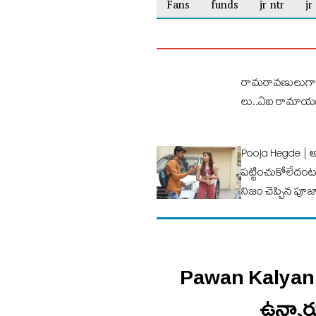
Fans
funds
jr ntr
jr
రామరావణులుగా 
లు..ఏఐ రామాయణ ట
Pooja Hegde | 
పట్టించుకోలేదంటూ
నిజం చెప్పిన పూజా 
Pawan Kalyan | న
ఉన్నారు