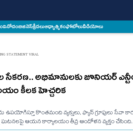
కం
వినోదం
బిజినెస్
క్రీడలు
ఆధ్యాత్మికం
ఫోటోలు
వీడియోలు
ING STATEMENT VIRAL
ళాల సేకరణ.. అభిమానులకు జూనియర్ ఎన్టీ
లయం కీలక హెచ్చరిక
ను ఉపయోగిస్తూ కొంతమంది వ్యక్తులు, ఫ్యాన్ గ్రూపులు సేవా కార
ున్న ఘటనలపై ఆయన కార్యాలయం తీవ్ర ఆందోళన వ్యక్తం చేసింది.