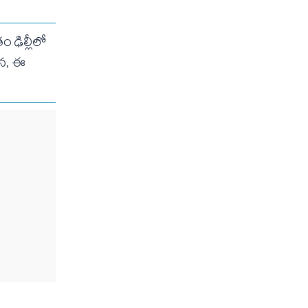
ం ఢిల్లీలో
యన, ఈ