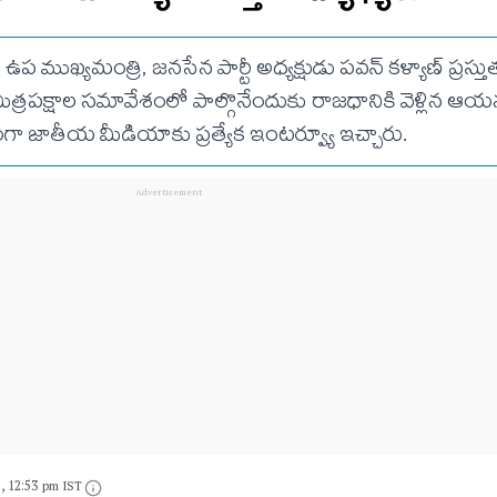
ఉప ముఖ్యమంత్రి, జనసేన పార్టీ అధ్యక్షుడు పవన్ కళ్యాణ్ ప్రస్తుత
యే మిత్రపక్షాల సమావేశంలో పాల్గొనేందుకు రాజధానికి వెళ్లిన ఆ
గా జాతీయ మీడియాకు ప్రత్యేక ఇంటర్వ్యూ ఇచ్చారు.
6, 12:53 pm IST