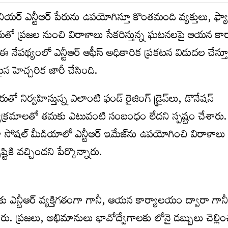
య‌ర్ ఎన్టీఆర్ పేరును ఉపయోగిస్తూ కొంతమంది వ్యక్తులు, ఫ్యా
పేరుతో ప్రజల నుంచి విరాళాలు సేకరిస్తున్న ఘటనలపై ఆయన క
. ఈ నేపథ్యంలో ఎన్టీఆర్ ఆఫీస్ అధికారిక ప్రకటన విడుదల చేస్తూ
 హెచ్చరిక జారీ చేసింది.
తో నిర్వహిస్తున్న ఎలాంటి ఫండ్ రైజింగ్ డ్రైవ్‌లు, డొనేషన్
ార్యక్రమాలతో తమకు ఎటువంటి సంబంధం లేదని స్పష్టం చేశారు
ోషల్ మీడియాలో ఎన్టీఆర్ ఇమేజ్‌ను ఉపయోగించి విరాళాలు 
్టికి వచ్చిందని పేర్కొన్నారు.
ు ఎన్టీఆర్ వ్యక్తిగతంగా గానీ, ఆయన కార్యాలయం ద్వారా గాన
రు. ప్రజలు, అభిమానులు భావోద్వేగాలకు లోనై డబ్బులు చెల్లించ