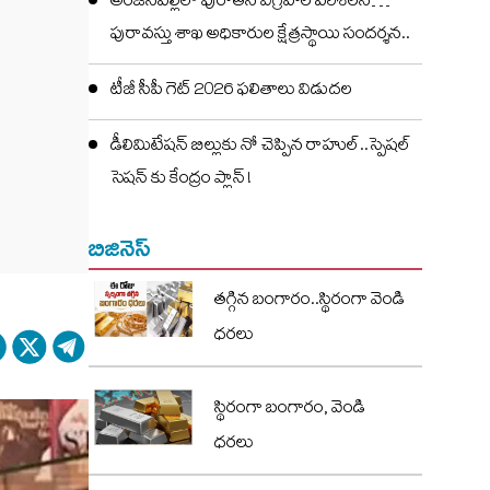
అంజనపల్లిలో పురాతన విగ్రహాల పరిశీలన…
పురావస్తు శాఖ అధికారుల క్షేత్రస్థాయి సందర్శన..
టీజీ సీపీ గెట్ 2026 ఫలితాలు విడుదల
డీలిమిటేషన్ బిల్లుకు నో చెప్పిన రాహుల్..స్పెషల్
సెషన్ కు కేంద్రం ప్లాన్ !
బిజినెస్
తగ్గిన బంగారం..స్థిరంగా వెండి
ధరలు
స్థిరంగా బంగారం, వెండి
ధరలు