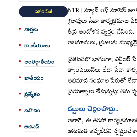
NTR | మ్యాన్ ఆఫ్ మాసెస్ జూని
హోం పేజీ
గ్రూపులు సేవా కార్యక్రమాల 
వార్త‌లు
తీవ్ర ఆందోళన వ్యక్తం చేసింది
అభిమానులు, ప్రజలకు ముఖ్యమైన
రాజకీయాలు
ప్రకటనలో భాగంగా, ఎన్టీఆర్ పేరు
అంత‌ర్జాతీయం
క్యాంపెయిన్‌లు లేదా సేవా క
జాతీయం
అభిమాన సంఘాల పేరుతో లేదా స
ప్రయత్నాలు చేస్తున్నట్లు తమ దృష
ప్రత్యేకం
డ‌బ్బులు చెల్లించొద్దు..
వినోదం
అలాగే, ఈ తరహా కార్యక్రమాలక
బిజినెస్
అనుమతి ఇవ్వలేదని స్పష్టంచేశా