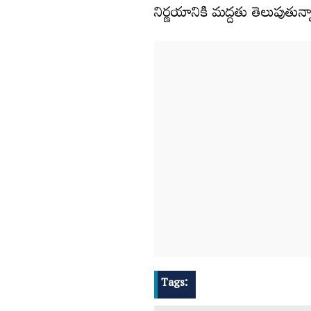
నిర్ణయానికి మద్దతు తెలుపుతున్
Tags: