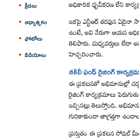
అధికారిక ధృవీకరణ లేని కార
క్రీడలు
ఇకపై ఎన్టీఆర్ తరఫున ఏదైనా 
ఆధ్యాత్మికం
ఉంటే, అవి నేరుగా ఆయన అధికార
ఫోటోలు
తెలిపారు. మధ్యవర్తులు లేదా అన
హెచ్చరించారు.
వీడియోలు
న‌కిలీ ఫండ్ రైజింగ్ కార్య‌క్ర‌
ఈ ప్రకటనతో అభిమానుల్లో చర్
రైజింగ్ కార్యక్రమాలు పెరుగుతు
ఇచ్చినట్లు తెలుస్తోంది. అభి
గురికాకుండా జాగ్రత్తగా ఉండాల
ప్రస్తుతం ఈ ప్రకటన సోషల్ 