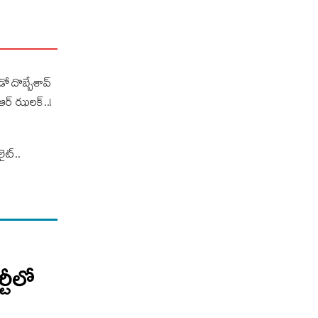
ో దొబ్బేశావ్
ఆర్ ఝ‌ల‌క్..!
లైట్..
్టీలో