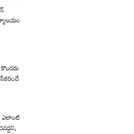
న్
ార్యాలయం
. కొందరు
సేకరించే
ీ ఎలాంటి
వద్దని,