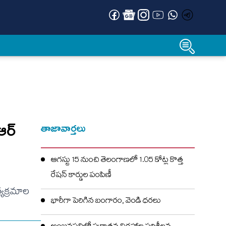
ఆర్
తాజావార్తలు
ఆగస్టు 15 నుంచి తెలంగాణలో 1.05 కోట్ల కొత్త
రేషన్ కార్డుల పంపిణీ
్యక్రమాల
భారీగా పెరిగిన బంగారం, వెండి ధరలు