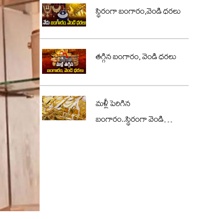
స్థిరంగా బంగారం,వెండి ధరలు
తగ్గిన బంగారం, వెండి ధరలు
మళ్లీ పెరిగిన
బంగారం..స్థిరంగా వెండి
ధరలు