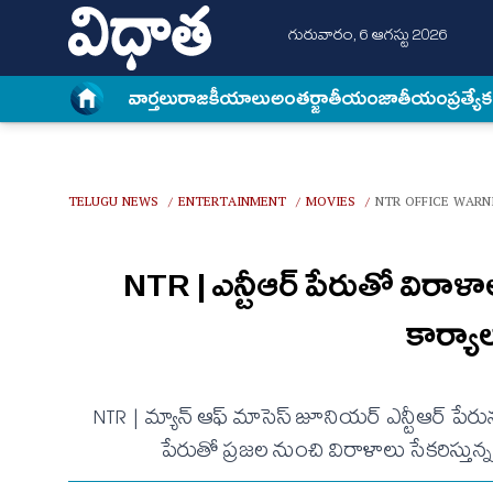
గురువారం, 6 ఆగస్టు 2026
వార్త‌లు
రాజకీయాలు
అంత‌ర్జాతీయం
జాతీయం
ప్రత్యే
TELUGU NEWS
ENTERTAINMENT
MOVIES
NTR OFFICE WARN
/
/
/
NTR | ఎన్టీఆర్ పేరుతో విరా
కార్యా
NTR | మ్యాన్ ఆఫ్ మాసెస్ జూనియ‌ర్ ఎన్టీఆర్ పేరు
పేరుతో ప్రజల నుంచి విరాళాలు సేకరిస్త