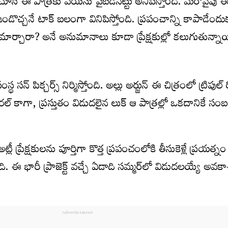
లు చూసి ఈ పాత్రకు వయసు పైబడినట్టు అనిపిస్తోంది. మరోవైపు 
 ఉండొచ్చనే టాక్ బలంగా వినిపిస్తోంది. ప్రపంచాన్ని కాపాడేందు
గా మార్చారా? అనే అనుమానాలు కూడా ప్రేక్షకుల్లో కలుగుతున్నా
స‌న్ పిక్చ‌ర్స్ నిర్మిస్తోంది. అల్లు అర్జున్ ఈ చిత్రంలో ట్రిపుల్ 
 వైరల్ కాగా, ప్రస్తుతం విడుదలైన లుక్ ఆ పాత్రల్లో ఒకదానికే స
అట్లీ ప్రేక్షకులను పూర్తిగా కొత్త ప్రపంచంలోకి తీసుకెళ్లే ప్రయత్నం
తోంది. ఈ భారీ ప్రాజెక్ట్ వచ్చే ఏడాది సమ్మర్‌లో విడుదలయ్యే అ