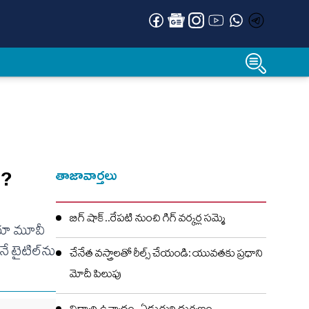
ి?
తాజావార్తలు
బిగ్ షాక్..రేపటి నుంచి గిగ్ వర్కర్ల సమ్మె
డియా మూవీ
ే టైటిల్‌ను
చేనేత వస్త్రాలతో రీల్స్ చేయండి: యువతకు ప్రధాని
మోదీ పిలుపు