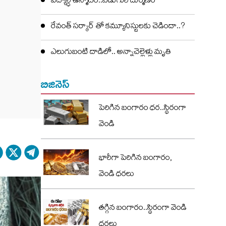
విద్యార్ధి ఉన్మాదం..ఏడుగురి దుర్మణం
రేవంత్ సర్కార్ తో కమ్యూనిస్టులకు చెడిందా..?
ఎలుగుబంటి దాడిలో.. అన్నాచెల్లెళ్లు మృతి
బిజినెస్
పెరిగిన బంగారం ధర..స్థిరంగా
వెండి
భారీగా పెరిగిన బంగారం,
వెండి ధరలు
తగ్గిన బంగారం..స్థిరంగా వెండి
ధరలు