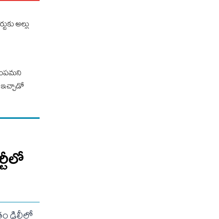
టుకు అల్లు
పంప‌మ‌ని
ై ఇచ్చాడో
్టీలో
ం ఢిల్లీలో