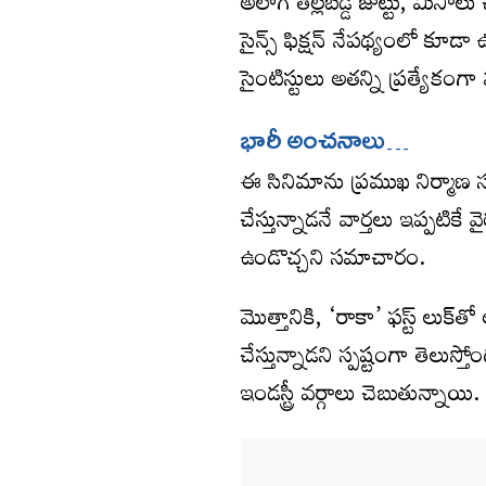
అలాగే తెల్లబడ్డ జుట్టు, మీసా
సైన్స్ ఫిక్షన్ నేపథ్యంలో కూడా
సైంటిస్టులు అతన్ని ప్రత్యేకం
భారీ అంచ‌నాలు…
ఈ సినిమాను ప్రముఖ నిర్మాణ సంస్థ 
చేస్తున్నాడనే వార్తలు ఇప్పటికే
ఉండొచ్చని సమాచారం.
మొత్తానికి, ‘రాకా’ ఫస్ట్ లుక్‌తో 
చేస్తున్నాడని స్పష్టంగా తెలుస్
ఇండస్ట్రీ వర్గాలు చెబుతున్నాయి.