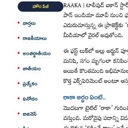
RAAKA | టాలీవుడ్ ఐకాన్ స్టార్ 
హోం పేజీ
పాన్ ఇండియా మూవీ నుంచి ఫ
వార్త‌లు
ఎదురుచూస్తున్న ఈ ప్రాజెక్ట్‌కు ‘
మీడియాలో వైరల్ అవుతోంది.
రాజకీయాలు
ఈ ఫస్ట్ లుక్‌లో అల్లు అర్జున్
అంత‌ర్జాతీయం
మనిషి, సగం మృగంలా కనిపించే ఈ 
జాతీయం
అయితే కొంతమంది అభిమానులు 
కొత్త ఎక్స్‌పెరిమెంట్ అంటూ ఆసక
ప్రత్యేకం
రాకా అర్ధం ఏంటి..
వినోదం
మొదటగా టైటిల్ ‘రాకా’ గురించి
బిజినెస్
వస్తుంది. మరోవైపు పదాన్ని వి