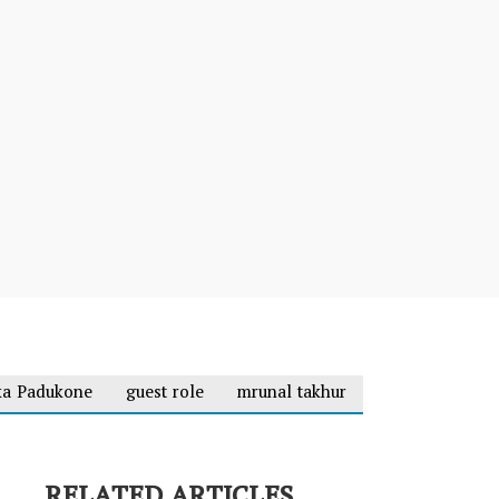
ka Padukone
guest role
mrunal takhur