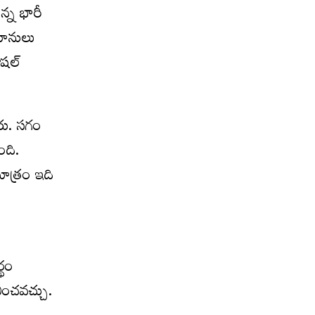
ున్న భారీ
మానులు
సోషల్
ారు. సగం
ంది.
ాత్రం ఇది
్థం
వించవచ్చు.