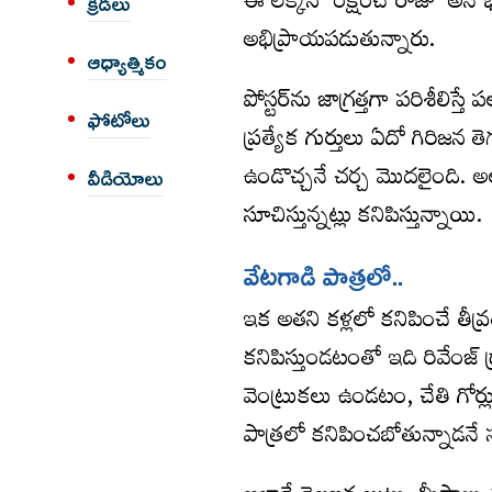
ఈ లెక్కన ‘రక్షించే రాజు’ అనే 
క్రీడలు
అభిప్రాయపడుతున్నారు.
ఆధ్యాత్మికం
పోస్టర్‌ను జాగ్రత్తగా పరిశీలిస్త
ఫోటోలు
ప్రత్యేక గుర్తులు ఏదో గిరిజన తెగ
ఉండొచ్చనే చర్చ మొదలైంది. అలా
వీడియోలు
సూచిస్తున్నట్లు కనిపిస్తున్నాయి.
వేట‌గాడి పాత్ర‌లో..
ఇక అతని కళ్లలో కనిపించే తీవ్
కనిపిస్తుండటంతో ఇది రివేంజ్
వెంట్రుకలు ఉండటం, చేతి గోర
పాత్రలో కనిపించబోతున్నాడనే 