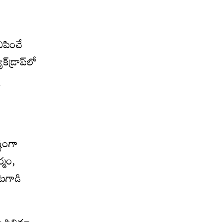
నిపించే
్‌డ్రాప్‌లో
్టంగా
్మం,
ేటగాడి