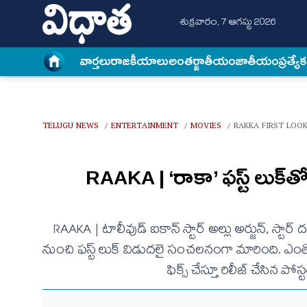
శుక్రవారం, 7 ఆగస్టు 2026
వార్త‌లు
రాజకీయాలు
అంత‌ర్జాతీయం
జాతీయం
ప్రత్యే
TELUGU NEWS
ENTERTAINMENT
MOVIES
RAKKA FIRST LOOK
/
/
/
RAAKA | ‘రాకా’ ఫస్ట్ లుక్‌తో ష
RAAKA | టాలీవుడ్ ఐకాన్ స్టార్ అల్లు అర్జున్, స్ట
నుంచి ఫస్ట్ లుక్ విడుదలై సంచలనంగా మారింది. ఎంతోక
ఫిక్స్ చేస్తూ రిలీజ్ చేసిన 