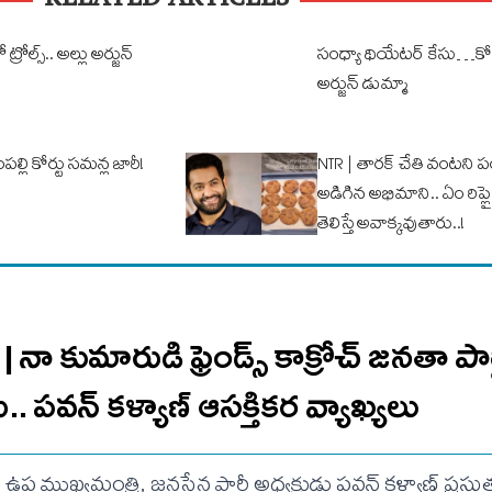
RELATED ARTICLES
ోల్స్‌.. అల్లు అర్జున్‌
సంధ్యా థియేటర్ కేసు…కోర్
అర్జున్ డుమ్మా
ంపల్లి కోర్టు సమన్ల జారీ!
NTR | తార‌క్ చేతి వంట‌ని 
అడిగిన అభిమాని.. ఏం రిప్ల
తెలిస్తే అవాక్క‌వుతారు..!
ా కుమారుడి ఫ్రెండ్స్ కాక్రోచ్ జనతా పార
.. ప‌వ‌న్ క‌ళ్యాణ్ ఆసక్తిక‌ర వ్యాఖ్య‌లు
ఉప ముఖ్యమంత్రి, జనసేన పార్టీ అధ్యక్షుడు పవన్ కళ్యాణ్ ప్రస్తుత