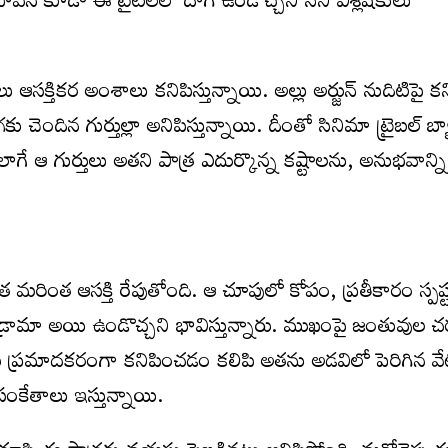
భావన కూడా ఈ టైటిల్‌లో దాగి ఉండొచ్చని సినీ విశ్లేషకులు
ే పలు ఆసక్తికర అంశాలు కనిపిస్తున్నాయి. అల్లు అర్జున్ నుదిటిపై క
కు చెందిన గుర్తుల్లా అనిపిస్తున్నాయి. దీంతో సినిమా ట్రైబల్ బ్యాక
గే ఆ గుర్తులు అతని పాత్ర ఎదుర్కొన్న కష్టాలను, అనుభవాన్ని
రత మరింత ఆసక్తి రేపుతోంది. ఆ చూపులో కోపం, ప్రతీకారం స్పష
 డ్రామా అయి ఉండొచ్చని భావిస్తున్నారు. ముఖంపై జంతువుల చర
్లు ప్రమాదకరంగా కనిపించడం కలిపి అతను అడవిలో పెరిగిన వ
సంకేతాలు ఇస్తున్నాయి.