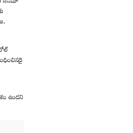
ఈ సినిమా
కు
యి.
రోల్
ంబంధించినదై
వకాశం ఉందని