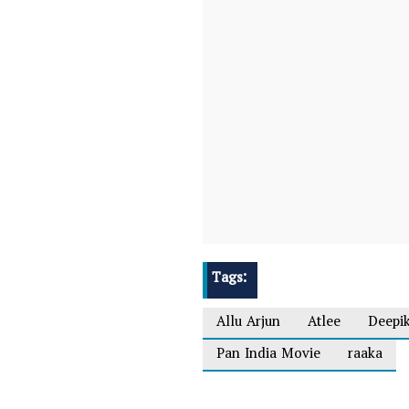
Tags:
Allu Arjun
Atlee
Deepi
Pan India Movie
raaka