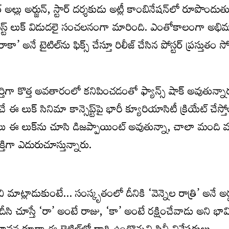
అల్లు అర్జున్, స్టార్ దర్శకుడు అట్లీ కాంబినేషన్‌లో రూపొందుత
స్ట్ లుక్ విడుదలై సంచలనంగా మారింది. ఎంతోకాలంగా అభి
రాకా’ అనే టైటిల్‌ను ఫిక్స్ చేస్తూ రిలీజ్ చేసిన పోస్టర్ ప్రస్తుతం 
 పూర్తిగా కొత్త అవతారంలో కనిపించడంతో ఫ్యాన్స్ షాక్ అవుతున్న
లుక్ సినిమా కాన్సెప్ట్‌పై భారీ క్యూరియాసిటీ క్రియేట్ చేస్తో
ఈ లుక్‌ను చూసి డిజప్పాయింట్ అవుతున్నా, చాలా మంది మ
్తిగా ఎదురుచూస్తున్నారు.
 మాట్లాడుకుంటే… సంస్కృతంలో దీనికి ‘వెన్నెల రాత్రి’ అనే అర
డదీసి చూస్తే ‘రా’ అంటే రాజు, ‘కా’ అంటే రక్షించేవాడు అని భా