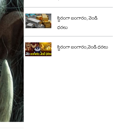
స్థిరంగా బంగారం, వెండి
ధరలు
స్థిరంగా బంగారం,వెండి ధరలు