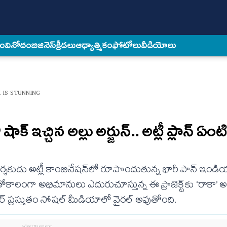
కం
వినోదం
బిజినెస్
క్రీడలు
ఆధ్యాత్మికం
ఫోటోలు
వీడియోలు
 IS STUNNING
ాక్ ఇచ్చిన అల్లు అర్జున్.. అట్లీ ప్లాన్ ఏంట
ార్ దర్శకుడు అట్లీ కాంబినేషన్‌లో రూపొందుతున్న భారీ పాన్ ఇం
ాలంగా అభిమానులు ఎదురుచూస్తున్న ఈ ప్రాజెక్ట్‌కు ‘రాకా’ అన
పోస్టర్ ప్రస్తుతం సోషల్ మీడియాలో వైరల్ అవుతోంది.