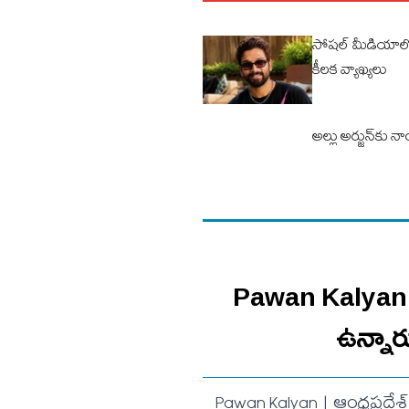
సోషల్‌ మీడియాలో ట్ర
కీలక వ్యాఖ్యలు
అల్లు అర్జున్‌కు నా
Pawan Kalyan | న
ఉన్నారు
Pawan Kalyan | ఆంధ్రప్రదేశ్ 