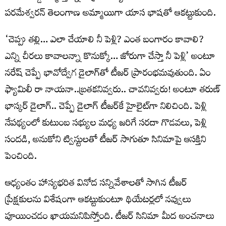
పరమేశ్వరన్ తెలంగాణ అమ్మాయిగా యాస భాషతో ఆకట్టుకుంది.
‘చెప్పు తల్లి… ఎలా చేయాలి నీ పెళ్లి? ఎంత బంగారం కావాలి?
ఎన్ని చీరలు కావాలన్నా కొనుక్కో… జోరుగా చేస్తా నీ పెళ్లి’ అంటూ
నరేష్ చెప్పే భావోద్వేగ డైలాగ్‌తో టీజర్ ప్రారంభమవుతుంది. ఏం
ఫ్యామిలీ రా నాయనా..బ్రతకనివ్వరు.. చావనివ్వరు! అంటూ తరుణ్
భాస్కర్ డైలాగ్.. చెప్పే డైలాగ్ టీజర్‌కే హైలైట్‌గా నిలిచింది. పెళ్లి
నేపథ్యంలో కుటుంబ సభ్యుల మధ్య జరిగే సరదా గొడవలు, పెళ్లి
సందడి, అనుకోని ట్విస్టులతో టీజర్ సాగుతూ సినిమాపై ఆసక్తిని
పెంచింది.
ఆధ్యంతం హాస్యభరిత వినోద సన్నివేశాలతో సాగిన టీజర్
ప్రేక్షకులను విశేషంగా ఆకట్టుకుంటూ థియేటర్లలో నవ్వులు
పూయించడం ఖాయమనిపిస్తోంది. టీజర్ సినిమా మీద అంచనాలు