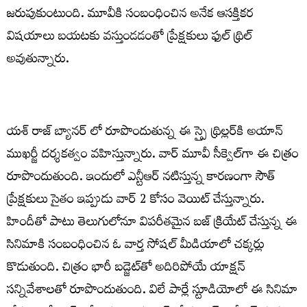
జరుపుకుంటుంది. మూవీకి సంబంధించిన అనేక ఆస‌క్తిక‌ర
విష‌యాలు బ‌య‌ట‌కు వ‌స్తుండడంతో ప్రేక్ష‌కులు ఫుల్ థ్రిల్
అవుతున్నారు.
యశ్‌ రాజ్ బ్యానర్‌ లో రూపొందుతున్న ఈ స్పై థ్రిల్లర్‌కి అయాన్
ముఖర్జీ దర్శకత్వం వహిస్తున్నారు. వార్ మూవీ సీక్వెల్‌గా ఈ చిత్రం
రూపొందుతుంది. ఇందులో ఎన్టీఆర్‌ నటిస్తున్న కారణంగా సౌత్‌
ప్రేక్షకులు సైతం ఇప్పుడు వార్‌ 2 కోసం వెయిట్‌ చేస్తున్నారు.
హిందీతో పాటు తెలుగులోనూ విపరీతమైన బజ్ క్రియేట్‌ చేస్తున్న ఈ
సినిమాకి సంబంధించిన‌ ఓ వార్త సోషల్ మీడియాలో చక్కర్లు
కొడుతుంది. చిత్రం భారీ బ‌డ్జెట్‌తో అదిరిపోయే యాక్ష‌న్
సన్నివేశాల‌తో రూపొందుతుంది. విలే పార్లే స్టూడియోలో ఈ సినిమా