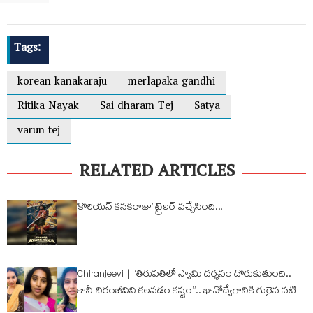
Tags:
korean kanakaraju
merlapaka gandhi
Ritika Nayak
Sai dharam Tej
Satya
varun tej
RELATED ARTICLES
‘కొరియన్ కనకరాజు’ ట్రైలర్ వచ్చేసింది..!
Chiranjeevi | “తిరుపతిలో స్వామి దర్శనం దొరుకుతుంది..
కానీ చిరంజీవిని కలవడం కష్టం”.. భావోద్వేగానికి గురైన నటి