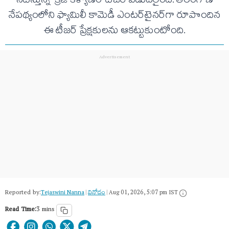
నటిస్తున్న ‘క్రేజీ కళ్యాణం’ టీజర్ విడుదలైంది. తెలంగాణ
నేపథ్యంలోని ఫ్యామిలీ కామెడీ ఎంటర్‌టైనర్‌గా రూపొందిన
ఈ టీజర్ ప్రేక్షకులను ఆకట్టుకుంటోంది.
Reported by:
Tejaswini Nanna
|
వినోదం
|
Aug 01, 2026, 5:07 pm IST
Read Time:
3 mins