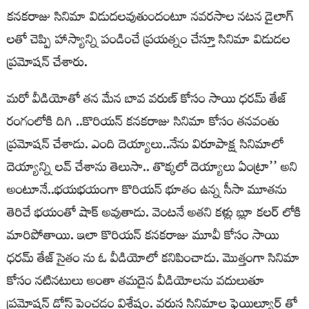
కనకరాజు సినిమా విడుదలవుతుందంటూ నవరసాల నటన డైలాగ్
లతో చెప్పి హాస్యాన్ని పండించే ప్రయత్నం చేస్తూ సినిమా విడుదల
ప్రమోషన్ చేశారు.
మరో వీడియోతో తన మేన బావ వరుణ్ కోసం సాయి ధరమ్ తేజ్
రంగంలోకి దిగి ..కొరియన్ కనకరాజు సినిమా కోసం తనవంతు
ప్రమోషన్ చేశాడు. ఎంది దెయ్యాలు..నేను విరూపాక్ష సినిమాలో
దెయ్యాన్ని లవ్ చేశాను తెలుసా.. తొక్కలో దెయ్యాలు ఏంట్రా’’ అని
అంటూనే..భయభయంగా కొరియన్ భూతం ఉన్న సీసా మూతను
తెరిచే భయంతో షాక్ అవుతాడు. వెంటనే అతని కళ్లు బ్లూ కలర్ లోకి
మారిపోతాయి. ఇలా కొరియన్ కనకరాజు మూవీ కోసం సాయి
ధరమ్ తేజ్ సైతం ను ఓ వీడియోలో కనిపించాడు. మొత్తంగా సినిమా
కోసం నటినటులు అంతా తమదైన వీడియోలను వదులుతూ
ప్రమోషన్ డోస్ పెంచడం విశేషం. వరుస సినిమాల ఫెయిల్యూర్ తో