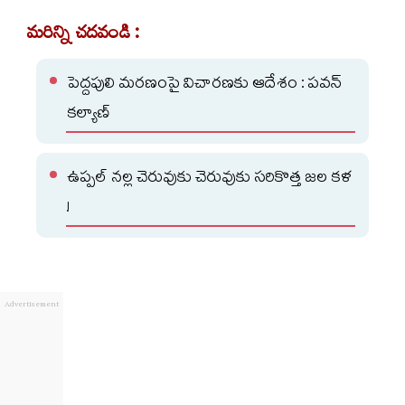
మరిన్ని చదవండి :
పెద్దపులి మరణంపై విచారణకు ఆదేశం : పవన్
కల్యాణ్
ఉప్పల్ నల్ల చెరువుకు చెరువుకు సరికొత్త జల కళ
!