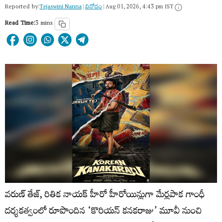
Reported by:
Tejaswini Nanna
|
వినోదం
|
Aug 01, 2026, 4:43 pm IST
Read Time:
3 mins
వరుణ్ తేజ్, రితిక నాయక్ హీరో హీరోయిన్లుగా మేర్లపాక గాంధీ
దర్శకత్వంలో రూపొందిన ‘కొరియన్ కనకరాజు’ మూవీ నుంచి