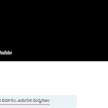
 విమానం..ఐదుగురి దుర్మరణం