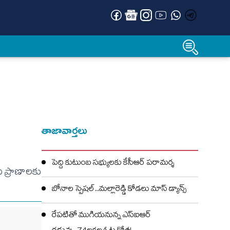
తాజావార్తలు
పెద్ది కుటుంబ సభ్యులకు కేసీఆర్ పరామర్శ
లు ప్రాణాలకు
బోనాల స్పెషల్..మల్లారెడ్డి కోడలు మాస్ డ్యాన్స్
రేపటితో ముగియనున్న ఎస్‌ఐఆర్