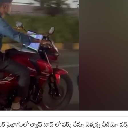
్ పైభాగంలో ల్యాప్ టాప్ లో వర్క్ చేస్తూ వెళ్తున్న వీడియో వర్క్