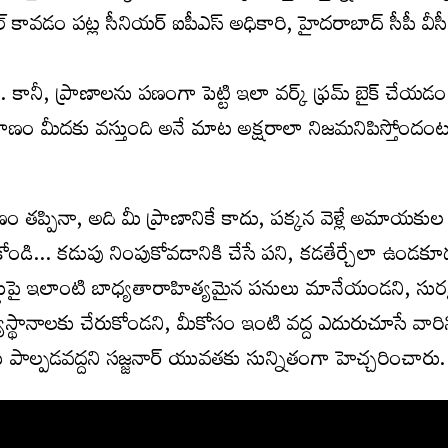
కావడం పట్ల సీనియర్ ఐపీఎస్ అధికారి, హైదరాబాద్ సీపీ వీసీ.
 కానీ, ప్రాణాలను పణంగా పెట్టి ఇలా వర్క్ ఫ్రమ్ బైక్ చేయడం
ప్రాణం మీదకు వస్తుంది అనే మాట అక్షరాలా నిజమనిపిస్తోందంట
్షణం తప్పినా, అది మీ ప్రాణానికే కాదు, పక్కన వెళ్లే అమాయకుల
ోండి… కడుపు నింపుకోవడానికి చేసే పని, కడతేర్చేలా ఉండక
డుపై ఇలాంటి బాధ్యతారాహిత్యమైన పనులు మానేయండని, సురక
యస్థానాలకు చేరుకోండని, మీకోసం ఇంటి వద్ద ఎదురుచూసే వారిన
 పాల్పడవద్దని సజ్జనార్ యువతకు సున్నితంగా హెచ్చరించారు.