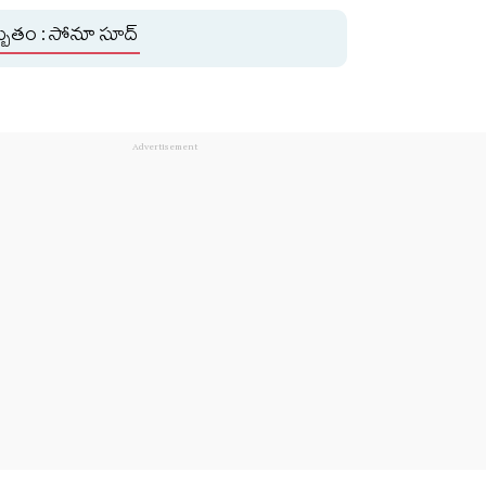
్బుతం : సోనూ సూద్