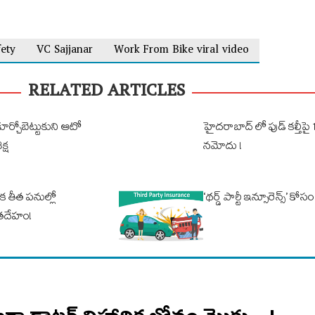
ety
VC Sajjanar
Work From Bike viral video
RELATED ARTICLES
ూర్చోబెట్టుకుని ఆటో
హైదరాబాద్ లో ఫుడ్ కల్తీపై
క్ష
నమోదు !
క తీత పనుల్లో
‘థర్డ్ పార్టీ ఇన్సూరెన్స్’ 
‌దేహం!