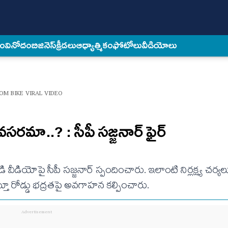
కం
వినోదం
బిజినెస్
క్రీడలు
ఆధ్యాత్మికం
ఫోటోలు
వీడియోలు
OM BIKE VIRAL VIDEO
 అవసరమా..? : సీపీ సజ్జనార్ ఫైర్
ుడి వీడియోపై సీపీ సజ్జనార్ స్పందించారు. ఇలాంటి నిర్లక్ష్య చర్య
్తూ రోడ్డు భద్రతపై అవగాహన కల్పించారు.