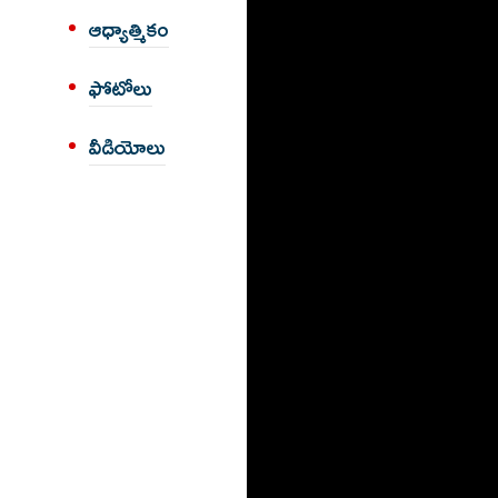
ఆధ్యాత్మికం
ఫోటోలు
వీడియోలు