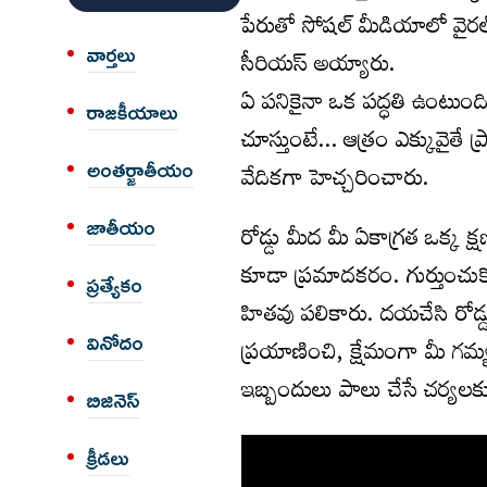
పేరుతో సోషల్ మీడియాలో వైరల్ 
వార్త‌లు
సీరియస్ అయ్యారు.
ఏ పనికైనా ఒక పద్ధతి ఉంటుంది.
రాజకీయాలు
చూస్తుంటే… ఆత్రం ఎక్కువైతే 
అంత‌ర్జాతీయం
వేదికగా హెచ్చరించారు.
జాతీయం
రోడ్డు మీద మీ ఏకాగ్రత ఒక్క క
కూడా ప్రమాదకరం. గుర్తుంచుక
ప్రత్యేకం
హితవు పలికారు. దయచేసి రోడ్
వినోదం
ప్రయాణించి, క్షేమంగా మీ గమ్
ఇబ్బందులు పాలు చేసే చర్యలకు
బిజినెస్
క్రీడలు