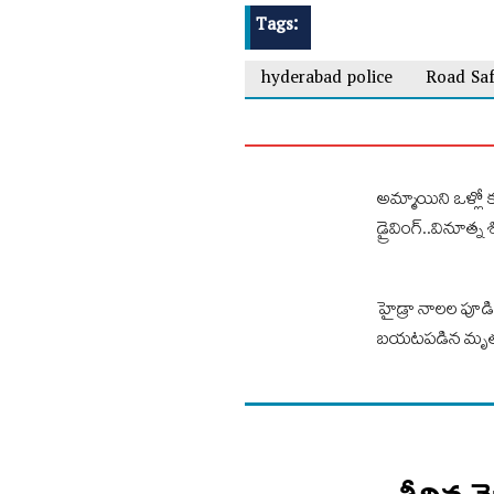
Tags:
hyderabad police
Road Saf
అమ్మాయిని ఒళ్లో క
డ్రైవింగ్..వినూత్న శి
హైడ్రా నాలల పూడి
బయటపడిన మృత