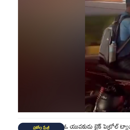
ఓ యువకుడు బైక్ పెట్రోల్ ట్యాంక
హోం పేజీ