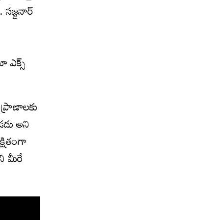
 సజ్జనార్
ూ ఎక్స్
 ప్రాణాలకు
ూడదు అని
్షితంగా
ి మీరే