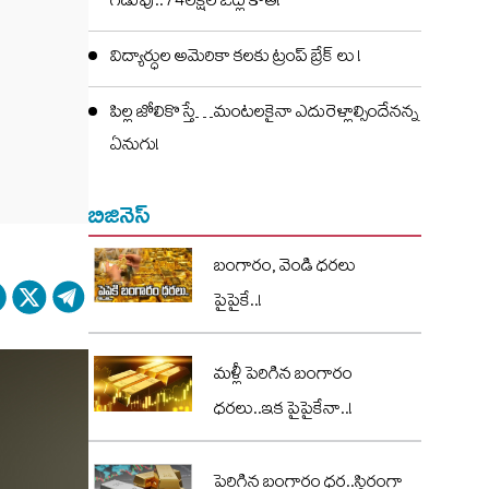
గడువు..74లక్షల ఓట్ల కోత!
విద్యార్ధుల అమెరికా కలకు ట్రంప్ బ్రేక్ లు !
పిల్ల జోలికొస్తే…మంటలకైనా ఎదురెళ్లాల్సిందేనన్న
ఏనుగు!
బిజినెస్
బంగారం, వెండి ధరలు
పైపైకే..!
మళ్లీ పెరిగిన బంగారం
ధరలు..ఇక పైపైకేనా..!
పెరిగిన బంగారం ధర..స్థిరంగా