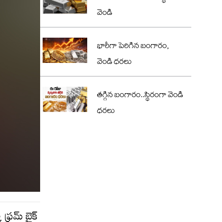
వెండి
భారీగా పెరిగిన బంగారం,
వెండి ధరలు
తగ్గిన బంగారం..స్థిరంగా వెండి
ధరలు
 ఫ్రమ్ బైక్