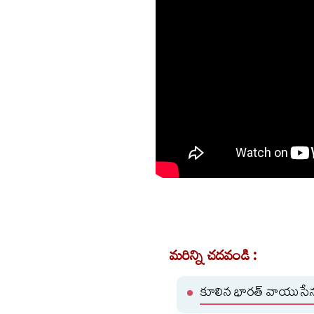
మరిన్ని చదవండి :
కూలిన భారత్ వాయుసేన