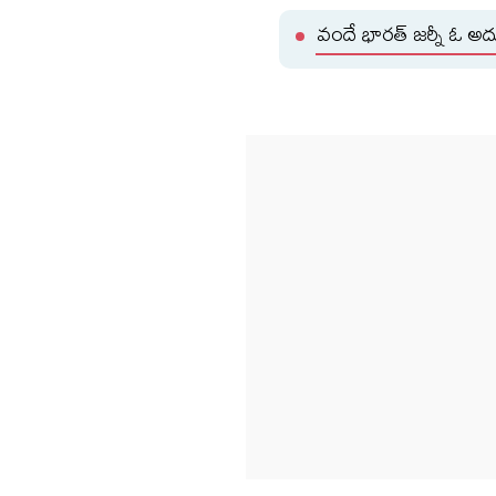
వందే భారత్ జర్నీ ఓ అద