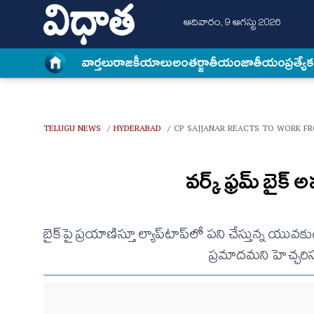
ఆదివారం, 9 ఆగస్టు 2026
వార్త‌లు
రాజకీయాలు
అంత‌ర్జాతీయం
జాతీయం
ప్రత్యే
TELUGU NEWS
HYDERABAD
CP SAJJANAR REACTS TO WORK FR
/
/
వర్క్ ఫ్రమ్ బైక్
బైక్‌పై ప్రయాణిస్తూ ల్యాప్‌టాప్‌లో పని చేస్తున్న యువక
ప్రమాదమని హెచ్చరిస