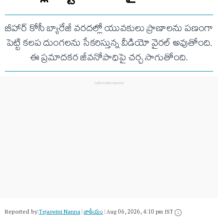
బీహార్ కోసీ బ్యారేజీ వరదల్లో యువకులు ప్రాణాలను పణంగా
పెట్టి కలప దుంగలను సేకరిస్తున్న వీడియో వైరల్ అవుతోంది.
ఈ ప్రమాదకర జీవనోపాధిపై చర్చ సాగుతోంది.
Reported by:
Tejaswini Nanna
|
జాతీయం
|
Aug 06, 2026, 4:10 pm IST