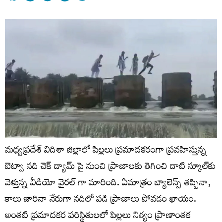
మధ్యప్రదేశ్‌ విదిశా జిల్లాలో పిల్లలు ప్రమాదకరంగా ప్రవహిస్తున్న
బెట్వా నది చెక్ డ్యామ్ పై నుంచి ప్రాణాలకు తెగించి దాటి స్కూల్‌కు
వెళ్తున్న వీడియో వైరల్ గా మారింది. ఏమాత్రం బ్యాలెన్స్ తప్పినా,
కాలు జారినా నేరుగా నదిలో పడి ప్రాణాలు పోవడం ఖాయం.
అంతటి ప్రమాదకర పరిస్థితులలో పిల్లలు నిత్యం ప్రాణాంతక