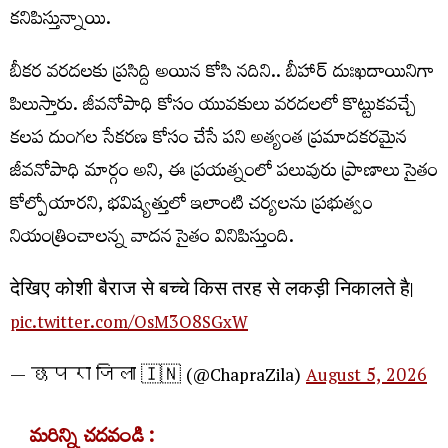
కనిపిస్తున్నాయి.
బీకర వరదలకు ప్రసిద్ది అయిన కోసి నదిని.. బీహార్ దుఃఖదాయినిగా
పిలుస్తారు. జీవనోపాధి కోసం యువకులు వరదలలో కొట్టుకవచ్చే
కలప దుంగల సేకరణ కోసం చేసే పని అత్యంత ప్రమాదకరమైన
జీవనోపాధి మార్గం అని, ఈ ప్రయత్నంలో పలువురు ప్రాణాలు సైతం
కోల్పోయారని, భవిష్యత్తులో ఇలాంటి చర్యలను ప్రభుత్వం
నియంత్రించాలన్న వాదన సైతం వినిపిస్తుంది.
देखिए कोशी बैराज से बच्चे किस तरह से लकड़ी निकालते है।
pic.twitter.com/OsM3O8SGxW
— छपरा जिला 🇮🇳 (@ChapraZila)
August 5, 2026
మరిన్ని చదవండి :