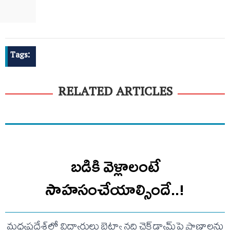
Tags:
RELATED ARTICLES
బడికి వెళ్లాలంటే
సాహసంచేయాల్సిందే..!
మధ్యప్రదేశ్‌లో విద్యార్థులు బెట్వా నది చెక్‌డ్యామ్‌పై ప్రాణాలను