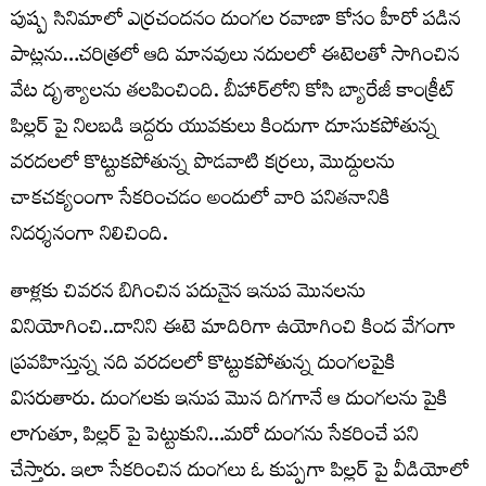
పుష్ప సినిమాలో ఎర్రచందనం దుంగల రవాణా కోసం హీరో పడిన
పాట్లను…చరిత్రలో ఆది మానవులు నదులలో ఈటెలతో సాగించిన
వేట దృశ్యాలను తలపించింది. బీహార్‌లోని కోసి బ్యారేజీ కాంక్రీట్
పిల్లర్ పై నిలబడి ఇద్దరు యువకులు కిందుగా దూసుకపోతున్న
వరదలలో కొట్టుకపోతున్న పొడవాటి కర్రలు, మొద్దులను
చాకచక్యంంగా సేకరించడం అందులో వారి పనితనానికి
నిదర్శనంగా నిలిచింది.
తాళ్లకు చివరన బిగించిన పదునైన ఇనుప మొనలను
వినియోగించి..దానిని ఈటె మాదిరిగా ఉయోగించి కింద వేగంగా
ప్రవహిస్తున్న నది వరదలలో కొట్టుకపోతున్న దుంగలపైకి
విసరుతారు. దుంగలకు ఇనుప మొన దిగగానే ఆ దుంగలను పైకి
లాగుతూ, పిల్లర్ పై పెట్టుకుని…మరో దుంగను సేకరించే పని
చేస్తారు. ఇలా సేకరించిన దుంగలు ఓ కుప్పగా పిల్లర్ పై వీడియోలో