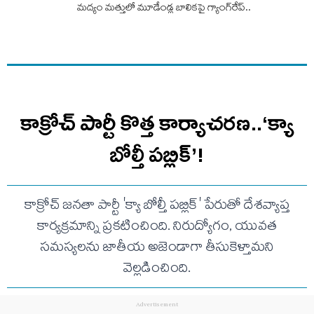
మ‌ద్యం మ‌త్తులో మూడేండ్ల బాలిక‌పై గ్యాంగ్‌రేప్‌..
కాక్రోచ్ పార్టీ కొత్త కార్యాచరణ..‘క్యా
బోల్తీ పబ్లిక్’!
కాక్రోచ్ జనతా పార్టీ 'క్యా బోల్తీ పబ్లిక్' పేరుతో దేశవ్యాప్త
కార్యక్రమాన్ని ప్రకటించింది. నిరుద్యోగం, యువత
సమస్యలను జాతీయ అజెండాగా తీసుకెళ్తామని
వెల్లడించింది.