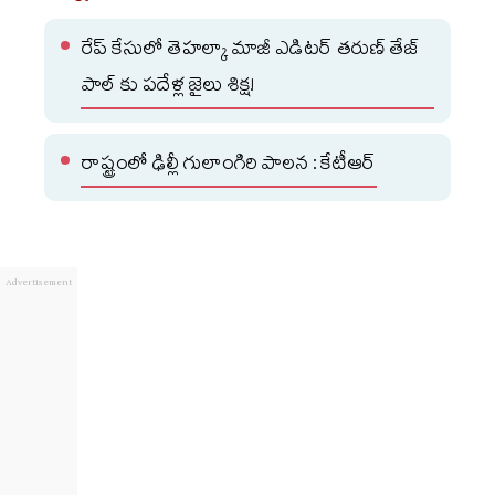
రేప్ కేసులో తెహల్కా మాజీ ఎడిటర్ తరుణ్ తేజ్
పాల్ కు పదేళ్ల జైలు శిక్ష!
రాష్ట్రంలో ఢిల్లీ గులాంగిరి పాలన : కేటీఆర్