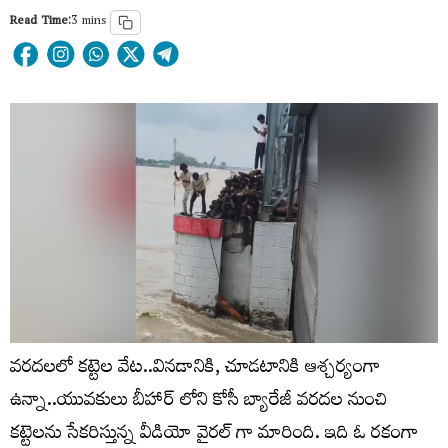
Read Time:
3 mins
వరదలలో కట్టెల వేట..వినడానికి, చూడటానికి ఆశ్చర్యంగా
ఉన్నా..యువకులు బీహార్ లోని కోసీ బ్యారేజీ వరదల నుంచి
కట్టెలను సేకరిస్తున్న వీడియో వైరల్ గా మారింది. ఇది ఓ రకంగా