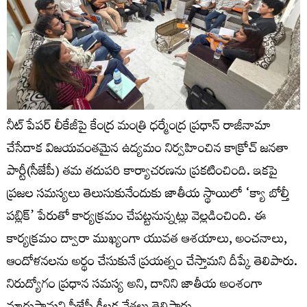
నీట్ పేపర్ లీకేజీపై కేంద్ర మంత్రి ధర్మేంద్ర ప్రధాన్ రాజీనామా
చేసేదాక విజయవంతమైన ఉద్యమం నిర్వహించిన కాక్రోచ్‌ జనతా
పార్టీ(సీజేపీ) తమ తదుపరి కార్యాచరణను ప్రకటించింది. ఇకపై
ప్రజల సమస్యలు తెలుసుకునేందుకు జాతీయ స్థాయిలో ‘క్యా బోల్తీ
పబ్లిక్‌’ పేరుతో కార్యక్రమం చేపట్టనున్నట్లు వెల్లడించింది. ఈ
కార్యక్రమం ద్వారా ముఖ్యంగా యువత ఆశయాలు, అంచనాలు,
ఆందోళనలను అర్థం చేసుకునే ప్రయత్నం చేస్తామని దీప్కే తెలిపారు.
నిరుద్యోగం ప్రధాన సమస్య అని, దానిని జాతీయ అంశంగా