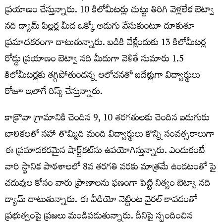
ప్రయాణం చేస్తున్నారు. 10 కిలోమీటర్లు చుట్టు తిరిగి వెళ్లలేక బెట్వా
నది డ్యామ్ పిల్లర్ల మీద ఒక్కో అడుగు వేసుకుంటూ దూకుతూ
ప్రమాదకరంగా దాటుతున్నారు. బడికి వేళ్లేందుకు 13 కిలోమీటర్ల
రోడ్డు ప్రయాణం బెట్వా నది మీదుగా వెళితే సుమారు 1.5
కిలోమీటర్లకు తగ్గిపోతుందన్న ఆలోచనతో ఐదేళ్లుగా విద్యార్థులు
రోజూ ఇలాగే రిస్క్ చేస్తున్నారు.
కాక్రౌవా గ్రామానికి చెందిన 9, 10 తరగతులకు చెందిన ఐదుగురు
బాలికలతో సహా తొమ్మిది మంది విద్యార్థులు కొన్ని సంవత్సరాలుగా
ఈ ప్రమాదకరమైన షార్ట్‌కట్‌ను ఉపయోగిస్తున్నారు. ఎందుకంటే
వారి స్థానిక పాఠశాలలో 8వ తరగతి వరకు మాత్రమే ఉండటంతో పై
చదువుల కోసం వారు ప్రాణాలను ఫణంగా పెట్టి నిత్యం బెట్వా నది
డ్యామ్ దాటుతున్నారు. ఈ వీడియో నెట్టింట వైరల్ కావడంతో
ప్రభుత్వంపై ప్రజలు మండిపడుతున్నారు. దీనిపై స్పందించిన