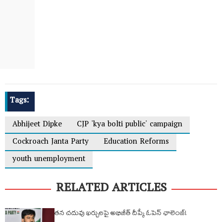
Tags:
Abhijeet Dipke
CJP 'kya bolti public' campaign
Cockroach Janta Party
Education Reforms
youth unemployment
RELATED ARTICLES
తన చదువు ఖర్చులపై అభిజీత్ దీప్కే ఓపెన్ ఛాలెంజ్!