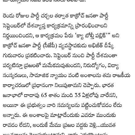
మారుస్తామని సీజేపీ కీలక నేతలు తెలిపారు.
రెండు రోజుల పార్టీ చర్చల తర్వాత కాక్రోచ్ జనతా పార్టీ
సెప్టెంబర్‌లో దేశవ్యాప్త కార్యక్రమాన్ని ప్రారంభించాలని
నిర్ణయించిందని, ఆ కార్యక్రమం పేరు ‘క్యా బోల్తీ పబ్లిక్’” అని
కాక్రోచ్ జనతా పార్టీ (సీజేపీ) వ్యవస్థాపకుడు అభిజీత్ దీప్కే
గురువారం ప్రకటించారు. సెప్టెంబర్ నుంచి పార్టీ దేశమంతా
పర్యటిస్తూ ప్రజలతో మమేకమవుతుందని, నిరుద్యోగం, విద్యా
సంస్కరణలు, సామాజిక న్యాయం వంటి అంశాలను తమ రాజకీయ
కార్యాచరణలో ప్రధానంగా నిలుపుతామని చెప్పారు. భారత
జనాభాలో దాదాపు 65 శాతం మంది 35 ఏళ్లలోపు వారేనని,
అయినా ఈ ప్రభుత్వం వారి సమస్యలను పట్టించుకోవడం లేదు
అన్నారు. ఈ అంశాలపై మాట్లాడేందుకు ఎవరూ ముందుకు
రావడం లేదని, అందుకే మేము ప్రజల వద్దకు వెళ్లి…యువత