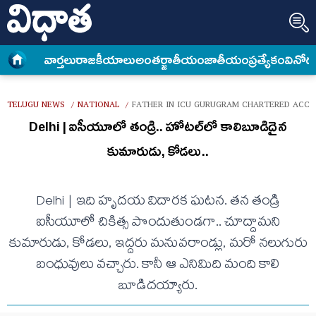
వార్త‌లు
రాజకీయాలు
అంత‌ర్జాతీయం
జాతీయం
ప్రత్యేకం
వినోద
TELUGU NEWS
NATIONAL
FATHER IN ICU GURUGRAM CHARTERED ACCOU
/
/
Delhi | ఐసీయూలో తండ్రి.. హోట‌ల్‌లో కాలిబూడిదైన
కుమారుడు, కోడ‌లు..
Delhi | ఇది హృద‌య విదార‌క ఘ‌ట‌న‌. త‌న తండ్రి
ఐసీయూలో చికిత్స పొందుతుండ‌గా.. చూద్దామ‌ని
కుమారుడు, కోడ‌లు, ఇద్ద‌రు మ‌నువ‌రాండ్లు, మ‌రో న‌లుగురు
బంధువులు వ‌చ్చారు. కానీ ఆ ఎనిమిది మంది కాలి
బూడిద‌య్యారు.