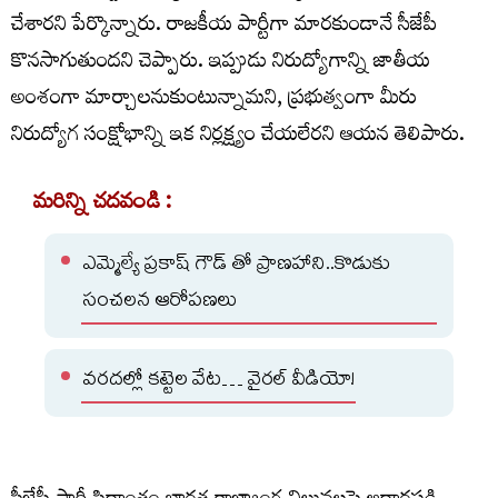
చేశారని పేర్కొన్నారు. రాజకీయ పార్టీగా మారకుండానే సీజేపీ
కొనసాగుతుందని చెప్పారు. ఇప్పుడు నిరుద్యోగాన్ని జాతీయ
అంశంగా మార్చాలనుకుంటున్నామని, ప్రభుత్వంగా మీరు
నిరుద్యోగ సంక్షోభాన్ని ఇక నిర్లక్ష్యం చేయలేరని ఆయన తెలిపారు.
మరిన్ని చదవండి :
ఎమ్మెల్యే ప్రకాష్ గౌడ్ తో ప్రాణహాని..కొడుకు
సంచలన ఆరోపణలు
వరదల్లో కట్టెల వేట… వైరల్ వీడియో!