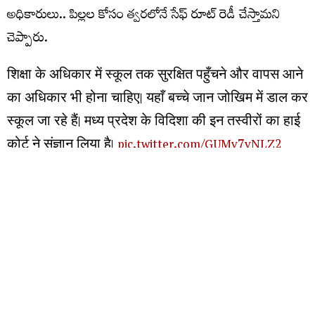
అధికారులు.. పిల్లల కోసం త్వరలోనే సేఫ్ రూట్ రెడీ చేస్తామని
చెప్పారు.
शिक्षा के अधिकार में स्कूल तक सुरक्षित पहुँचने और वापस आने
का अधिकार भी होना चाहिए। यहाँ बच्चे जान जोखिम में डाल कर
स्कूल जा रहे हैं। मध्य प्रदेश के विदिशा की इन तस्वीरों का हाई
कोर्ट ने संज्ञान लिया है।
pic.twitter.com/GUMv7vNLZ2
— Akhilesh Sharma (@akhileshsharma1)
August 6,
2026
మరిన్ని చదవండి :
రాష్ట్రంలో ఢిల్లీ గులాంగిరి పాలన : కేటీఆర్