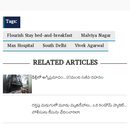
Tags:
Flourish Stay bed-and-breakfast
Malviya Nagar
Max Hospital
South Delhi
Vivek Agarwal
RELATED ARTICLES
ఢిల్లీలో అగ్నిప్రమాదం.. 20మంది సజీవ దహనం
ర‌క్తపు మ‌డుగులో మూడు మృత‌దేహాలు.. ఒక కండోమ్ ప్యాకెట్‌..
పోలీసులు కేసును ఛేదించారిలా!