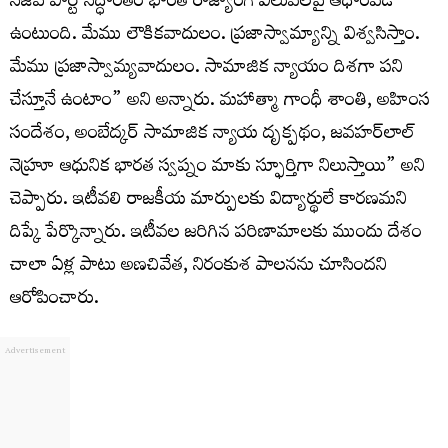
సీజేపీ పార్టీ సిద్ధాంతం భారత రాజ్యాంగ విలువలపై ఆధారపడి
ఉంటుంది. మేము లౌకికవాదులం. ప్రజాస్వామ్యాన్ని విశ్వసిస్తాం.
మేము ప్రజాస్వామ్యవాదులం. సామాజిక న్యాయం దిశగా పని
చేస్తూనే ఉంటాం” అని అన్నారు. మహాత్మా గాంధీ శాంతి, అహింస
సందేశం, అంబేద్కర్ సామాజిక న్యాయ దృక్పథం, జవహర్‌లాల్
నెహ్రూ ఆధునిక భారత స్వప్నం మాకు స్ఫూర్తిగా నిలుస్తాయి” అని
చెప్పారు. ఇటీవలి రాజకీయ మార్పులకు విద్యార్థులే కారణమని
దిప్కే పేర్కొన్నారు. ఇటీవల జరిగిన పరిణామాలకు ముందు దేశం
చాలా ఏళ్ల పాటు అణచివేత, నిరంకుశ పాలనను చూసిందని
ఆరోపించారు.