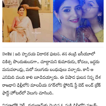
Delhi | ఇది హృద‌య విదార‌క ఘ‌ట‌న‌. త‌న తండ్రి ఐసీయూలో
చికిత్స పొందుతుండ‌గా.. చూద్దామ‌ని కుమారుడు, కోడ‌లు, ఇద్ద‌రు
మ‌నువ‌రాండ్లు, మ‌రో న‌లుగురు బంధువులు వ‌చ్చారు. కానీ ఆ
ఎనిమిది మంది కాలి బూడిద‌య్యారు. ఈ విషాద ఘ‌ట‌న నిన్న దేశ
రాజ‌ధాని ఢిల్లీలోని మాల‌వీయ న‌గ‌ర్‌లోని ఫ్లోరిష్ స్టే బెడ్ అండ్ బ్రేక్
ఫాస్ట్ హోట‌ల్‌లో వెలుగు చూసింది.