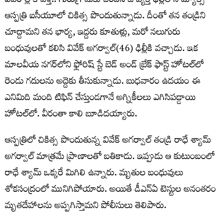
వివ‌రాల్లోకి వెళ్తే.. గురుగ్రామ్‌కు చెందిన ఓ వ్య‌క్తి ఢిల్లీలోని మ్యాక్స్
ఆస్ప‌త్రి ఐసీయూలో చికిత్స పొందుతున్నాడు. దీంతో త‌న తండ్రిని
చూద్దామ‌ని త‌న భార్య‌, ఇద్ద‌రు కూతుళ్లు, మ‌రో న‌లుగురు
బంధువుల‌తో క‌లిసి వివేక్ అగ‌ర్వాల్(46) ఢిల్లీకి వ‌చ్చాడు. ఇక
మాల‌వీయ న‌గ‌ర్‌లోని ఫ్లోరిష్ స్టే బెడ్ అండ్ బ్రేక్ ఫాస్ట్ హోట‌ల్‌లో
రెండు గ‌దుల‌ను అద్దెకు తీసుకున్నాడు. బుధ‌వారం ఉద‌యం ఈ
ఎనిమిది మంది టిఫిన్ చేస్తుండ‌గానే అగ్నికీల‌లు ఎగిసిప‌డ్డాయి
హోట‌ల్‌లో. వీరంతా కాలి బూడిద‌య్యారు.
ఆస్ప‌త్రిలో చికిత్స పొందుతున్న వివేక్ అగ‌ర్వాల్ తండ్రి రాధే శ్యామ్
అగ‌ర్వాల్ మాత్ర‌మే ప్రాణాల‌తో బ‌తికాడు. ఇప్పుడు ఆ కుటుంబంలో
రాధే శ్యామ్ ఒక్క‌రే మిగిలి ఉన్నారు. మృతుల బంధువులు
శోక‌సంద్రంలో మునిగిపోయారు. అయితే డీఎన్ఏ టెస్టుల అనంత‌రం
మృత‌దేహాల‌ను అప్ప‌గిస్తామ‌ని పోలీసులు తెలిపారు.