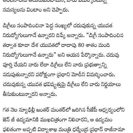
అంచనాలను తెలుసుకుంటామని, వారు ఎదుర్కొంటున్న
సమస్యలను వింటాం అని చెప్పారు.
డిగ్రీలు సంపాదించినా పెద్ద సంఖ్యలో చదువుకున్న యువత
నిరుద్యోగులుగానే ఉన్నారని దిప్కే అన్నారు. “డిగ్రీ సంపాదించిన
తర్వాత కూడా దేశ యువతలో దాదాపు 80 శాతం మంది
నిరుద్యోగులుగానే ఉన్నారు” అని ఆయన పేర్కొన్నారు. చదువు
పూర్తి చేయని వారు లేదా డిగ్రీలు లేని వారు ప్రభుత్వాన్ని
నడుపుతున్నారని పరోక్షంగా ప్రధాని మోదీని విమర్శించారు.
చదువుకున్న యువత భవిష్యత్తుపై డిగ్రీలు లేని వారు నిర్ణయాలు
తీసుకుంటున్నారని అన్నారు.
గత నెల న్యూఢిల్లీ జంతర్ మంతర్‌లో జరిగిన సీజేపీ ఆధ్వర్యంలోని
జెన్ జీ ఉద్యమానికి ముఖచిత్రంగా నిలిచారని, ఆ ఉద్యమం
ఫలితంగా అప్పటి విద్యాశాఖ మంత్రి ధర్మేంద్ర ప్రధాన్ రాజీనామా