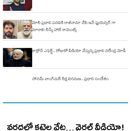
మోదీ ప్రధాని పదవికి రాజీనామా చేసి ఇన్ ఫ్లుయెన్సర్ గా
మారాలి: దీప్కే హాట్ కామెంట్స్
కాక్రోచ్ ఎఫెక్ట్.. రోజుకో వీడియో చేస్తున్న ప్ర‌ధాని న‌రేంద్ర మోడీ
సోనమ్‌ వాంగ్‌చుక్‌ దీక్ష విరమణ.. ప్రధాని సందేశం
వరదల్లో కట్టెల వేట… వైరల్ వీడియో!