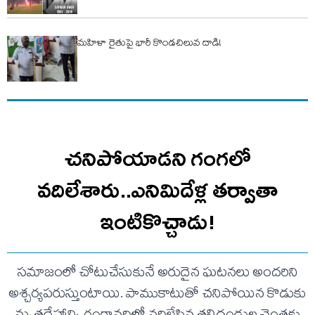
మహిళా రైతుపై భారీ కొండచిలువ దాడి!
చనిపోయాడని గంగలో
వదిలేశారు..ఎనిమిదేళ్ల తర్వాతా
ఇంటికొచ్చాడు!
సమాజంలో చోటుచేసుకునే అరుదైన ఘటనలు అందరిని
అశ్చర్యపరుస్తుంటాయి. పాముకాటుతో చనిపోయిన కొడుకు