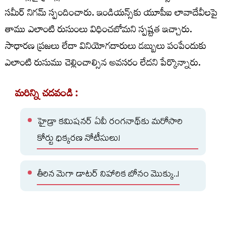
సమీర్‌ నిగమ్‌ స్పందించారు. ఇండియన్స్‌కు యూపీఐ లావాదేవీలపై
తాము ఎలాంటి రుసుంలు విధించబోమని స్పష్టత ఇచ్చారు.
సాధారణ ప్రజలు లేదా వినియోగదారులు డబ్బులు పంపేందుకు
ఎలాంటి రుసుము చెల్లించాల్సిన అవసరం లేదని పేర్కొన్నారు.
మరిన్ని చదవండి :
హైడ్రా కమిషనర్ ఏవీ రంగనాథ్‌కు మరోసారి
కోర్టు ధిక్కరణ నోటీసులు!
తీరిన మెగా డాటర్ నిహారిక బోనం మొక్కు..!