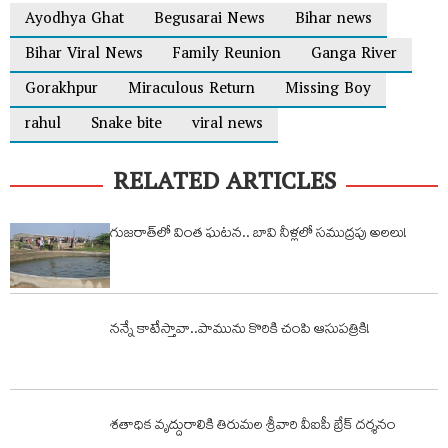
Ayodhya Ghat
Begusarai News
Bihar news
Bihar Viral News
Family Reunion
Ganga River
Gorakhpur
Miraculous Return
Missing Boy
rahul
Snake bite
viral news
RELATED ARTICLES
గుజరాత్‌లో వింత ఘటన.. బావి నీళ్లలో సముద్రపు అలలు!
నన్నే కాటేస్తావా..పామును కొరికి చంపి ఆసుపత్రికి!
శతాధిక వృద్దురాలికి తిరుమల శ్రీవారి వీఐపీ బ్రేక్ దర్శనం