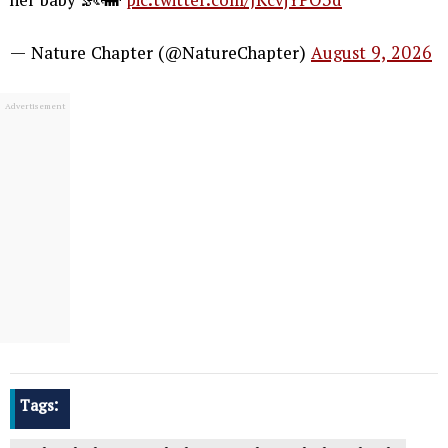
her baby 👶🐘
pic.twitter.com/JKcvjYPO3d
— Nature Chapter (@NatureChapter)
August 9, 2026
Tags: