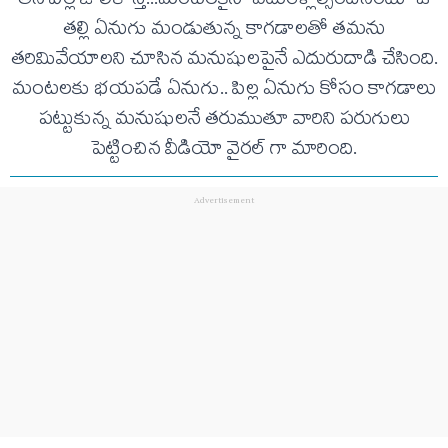
తన పిల్ల జోలికొస్తే...మంటలకైనా ఎదురెళ్లాల్సిందేనంటూ ఓ
తల్లి ఏనుగు మండుతున్న కాగడాలతో తమను
తరిమివేయాలని చూసిన మనుషులపైనే ఎదురుదాడి చేసింది.
మంటలకు భయపడే ఏనుగు.. పిల్ల ఏనుగు కోసం కాగడాలు
పట్టుకున్న మనుషులనే తరుముతూ వారిని పరుగులు
పెట్టించిన వీడియో వైరల్ గా మారింది.