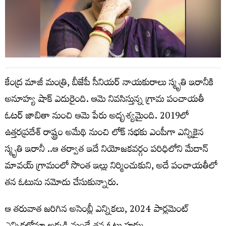
కేంద్ర మాజీ మంత్రి, బీజేపీ సీనియర్ నాయకురాలు స్మృతి ఇరానీకి
అనూహ్య షాక్ ఎదురైంది. ఆమె నివసిస్తున్న గ్రామ పంచాయతీ
ఓటర్ జాబితా నుంచి ఆమె పేరు అదృశ్యమైంది. 2019లో
ఉత్తరప్రదేశ్ రాష్ట్రం అమేథి నుంచి లోక్ సభకు ఎంపీగా ఎన్నికైన
స్మృతి ఇరానీ ..ఆ తర్వాత ఇదే నియోజకవర్గం పరిధిలోని మేదాన్
మావయ్ గ్రామంలో సొంత ఇల్లు నిర్మించుకుని, అదే పంచాయతీలో
తన ఓటును నమోదు చేసుకున్నారు.
ఆ తరువాత జరిగిన అసెంబ్లీ ఎన్నికలు, 2024 పార్లమెంట్