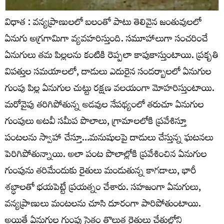
విధాత : వన్యప్రాణులలో బలంతో పాటు తెలివైన జంతువులలో
ఏనుగు అగ్రగామిగా వ్యవహరిస్తుంది. సమూహాలుగా సంచరించే
ఏనుగులు తమ పిల్లలను కంటికి రెప్పలా కాపుకాస్తుంటాయి. ప్రకృతి
విపత్తుల సమయాలలో, దాడులు ఎదురైన సందర్బాలలో ఏనుగుల
గుంపు పిల్ల ఏనుగుల చుట్టు రక్షణ వలయంగా మోహరిస్తుంటాయి.
మరోవైపు తరిగిపోతున్న అడవుల నేపథ్యంలో తరుచూ ఏనుగుల
గుంపులు అటవీ సమీప పొలాలు, గ్రామాలలోకి ప్రవేశిస్తూ
పంటలను స్వాహా చేస్తూ…మనుషులపై దాడులు చేస్తున్న ఘటనలు
పెరిగిపోతున్నాయి. అలా పంట పొలాల్లోకి ప్రవేశించిన ఏనుగుల
గుంపును తరిమేందుకు రైతులు మండుతున్న కాగడాలు, భారీ
శబ్ధాలతో భయపెట్టే ప్రయత్నం చేశారు. సహజంగా ఏనుగులు,
వన్యప్రాణులు మంటలను చూసి దూరంగా పారిపోతుంటాయి.
అయితే ఏనుగుల గుంపు సైతం తొలుత రైతులు చేతుల్లోని