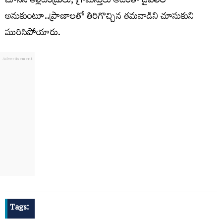
చూసిన తల్లిదండ్రులు, గ్రామస్తులు అదంతా దైవలీల
అనుకుంటూ..ప్రాణాలతో తిరిగొచ్చిన తమవాడిని చూసుకుని
మురిసిపోయారు.
Tags: