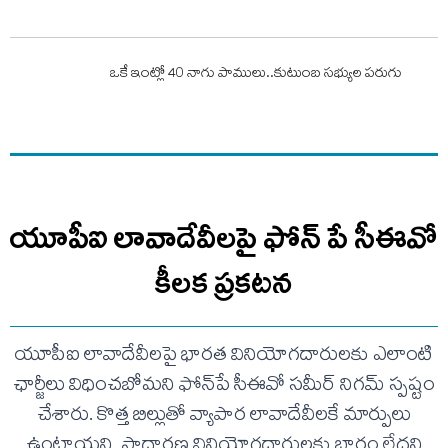
ఒకే ఇంట్లో 40 నాగు పాములు..కుటుంబ సభ్యుల పరుగు
యూపీఐ లావాదేవీలపై ఫోన్ పే సీఈవో
కీలక ప్రకటన
యూపీఐ లావాదేవీలపై భారత వినియోగదారులకు ఎలాంటి
ఛార్జీలు విధించబోమని ఫోన్‌పే సీఈవో సమీర్ నిగమ్ స్పష్టం
చేశారు. కొత్త బిల్లుతో వ్యాపార లావాదేవీలకే మార్పులు
ఉంటాయని, సాధారణ వినియోగదారులకు భారం లేదని