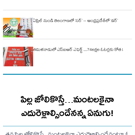
ఏప్రిల్​ నుండి తెలంగాణలో ‘సర్’ ‌‌– ఆంధ్రప్రదేశ్​లో ‘డర్’​
తమిళనాడులో ఎస్ఐఆర్ ఎఫెక్ట్ ...74లక్షల ఓటర్లకు కోత !
పిల్ల జోలికొస్తే…మంటలకైనా
ఎదురెళ్లాల్సిందేనన్న ఏనుగు!