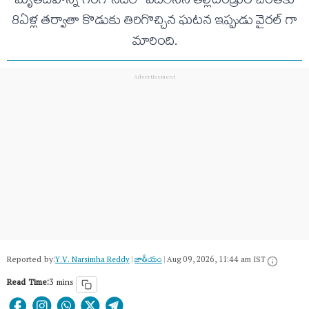
మృతదేహాన్ని గంగానదిలో వదిలేసిన తల్లిదండ్రుల చెంతకు
8ఏళ్ల తర్వాతా కొడుకు తిరిగొచ్చిన ఘటన ఇప్పుడు వైరల్ గా
మారింది.
Reported by:
Y.V. Narsimha Reddy
|
జాతీయం
|
Aug 09, 2026, 11:44 am IST
Read Time:
3 mins