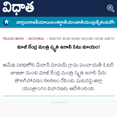
వార్త‌లు
రాజకీయాలు
అంత‌ర్జాతీయం
జాతీయం
ప్రత్యేకం
వినోద
TELUGU NEWS
NATIONAL
SMRITHI IRANI NAME MISSING FROM AMETHI
/
/
మాజీ కేంద్ర మంత్రి స్మృతి ఇరానీ ఓటు మాయం!
అమేథి పరిధిలోని మేదాన్ మావయ్ గ్రామ పంచాయతీ ఓటర్
జాబితా నుంచి మాజీ కేంద్ర మంత్రి స్మృతి ఇరానీ పేరు
తొలగిపోవడం కలకలం రేపింది. ఘటనపై జిల్లా
యంత్రాంగం విచారణకు ఆదేశించింది.