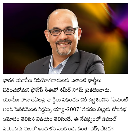
భారత యూపీఐ వినియోగదారులకు ఎలాంటి ఛార్జీలు
విధించబోమని ఫోన్‌పే సీఈవో సమీర్‌ నిగమ్‌ ప్రకటించారు.
యూపీఐ లావాదేవీలపై ఛార్జీలు విధించడానికి ఉద్దేశించిన ‘పేమెంట్
అండ్ సెటిల్‌మెంట్ సిస్టమ్స్ యాక్ట్-2007’ సవరణ బిల్లుకు లోక్‌సభ
ఆమోదం తెలిపిన విషయం తెలిసిందే. ఈ నేపథ్యంలో డిజిటల్‌
పేమెంట్లపై ప్రజల్లో ఆందోళన నెలకొంది. దీంతో ఎక్స్‌ వేదికగా