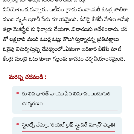
ఎన్నికల్లోనూ అక్కడి నుండే తన ఓటు హక్కు
వినియోగించుకున్నారు. ఇటీవల గ్రామ పంచాయతీ ఓటర్ల జాబితా
నుంచి స్మృతి ఇరానీ పేరు మాయమైంది. దీనిపై బీజేపీ నేతలు ఆమేథి
జిల్లా మెజిస్ట్రేట్ కు ఫిర్యాదు చేయగా..విచారణకు ఆదేశించారు. సర్
తో లక్షలాది మంది ఓటర్ల ఓట్లు తొలగిస్తున్నారన్న ప్రతిపక్షాలు
ఓవైపు విమర్శిస్తున్న నేపథ్యంలో..ఏకంగా అధికార బీజేపీ మాజీ
కేంద్ర మంత్రి ఓటు కూడా గల్లంతు కావడం చర్చనీయాంశమైంది.
మరిన్ని చదవండి :
కూలిన భారత్ వాయుసేన విమానం..ఐదుగురి
దుర్మరణం
స్టంట్స్ చేస్తూ.. ‘రియల్ లైఫ్ స్పైడర్ మ్యాన్’ మృతి!