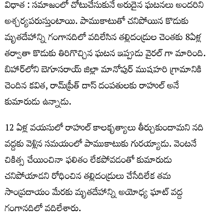
విధాత : సమాజంలో చోటుచేసుకునే అరుదైన ఘటనలు అందరిని
అశ్చర్యపరుస్తుంటాయి. పాముకాటుతో చనిపోయిన కొడుకు
మృతదేహాన్ని గంగానదిలో వదిలేసిన తల్లిదండ్రుల చెంతకు 8ఏళ్ల
తర్వాతా కొడుకు తిరిగొచ్చిన ఘటన ఇప్పుడు వైరల్ గా మారింది.
బిహార్‌లోని బెగూసరాయ్‌ జిల్లా మానోపుర్‌ ముషహరి గ్రామానికి
చెందిన కవిత, రామ్‌ప్రీత్‌ దాస్‌ దంపతులకు రాహుల్ అనే
కుమారుడు ఉన్నాడు.
12 ఏళ్ల వయసులో రాహుల్ కాలకృత్యాలు తీర్చుకుందామని నది
వద్దకు వెళ్లిన సమయంలో పాముకాటుకు గురయ్యాడు. వెంటనే
చికిత్స చేయించినా ఫలితం లేకపోవడంతో కుమారుడు
చనిపోయాడని రోధించిన తల్లిదండ్రులు చేసేదిలేక తమ
సాంప్రదాయం మేరకు మృతదేహాన్ని అయోధ్య ఘాట్‌ వద్ద
గంగానదిలో వదిలేశారు.