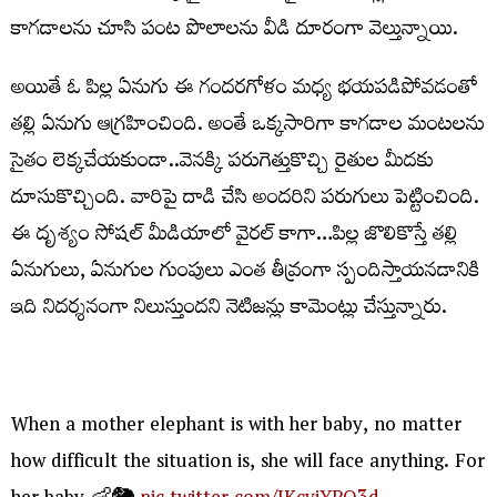
కాగడాలను చూసి పంట పొలాలను వీడి దూరంగా వెల్తున్నాయి.
అయితే ఓ పిల్ల ఏనుగు ఈ గందరగోళం మధ్య భయపడిపోవడంతో
తల్లి ఏనుగు ఆగ్రహించింది. అంతే ఒక్కసారిగా కాగడాల మంటలను
సైతం లెక్కచేయకుండా..వెనక్కి పరుగెత్తుకొచ్చి రైతుల మీదకు
దూసుకొచ్చింది. వారిపై దాడి చేసి అందరిని పరుగులు పెట్టించింది.
ఈ దృశ్యం సోషల్ మీడియాలో వైరల్ కాగా…పిల్ల జొలికొస్తే తల్లి
ఏనుగులు, ఏనుగుల గుంపులు ఎంత తీవ్రంగా స్పందిస్తాయనడానికి
ఇది నిదర్శనంగా నిలుస్తుందని నెటిజన్లు కామెంట్లు చేస్తున్నారు.
When a mother elephant is with her baby, no matter
how difficult the situation is, she will face anything. For