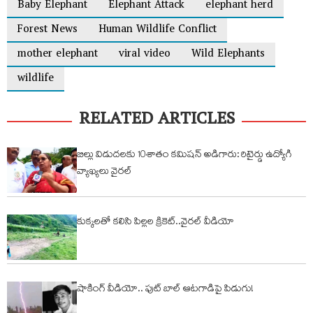
Baby Elephant
Elephant Attack
elephant herd
Forest News
Human Wildlife Conflict
mother elephant
viral video
Wild Elephants
wildlife
RELATED ARTICLES
బిల్లు విడుదలకు 10శాతం కమిషన్ అడిగారు: రిటైర్డు ఉద్యోగి
వ్యాఖ్యలు వైరల్
కుక్కలతో కలిసి పిల్లల క్రికెట్..వైరల్ వీడియో
షాకింగ్ వీడియో.. ఫుట్ బాల్ ఆటగాడిపై పిడుగు!