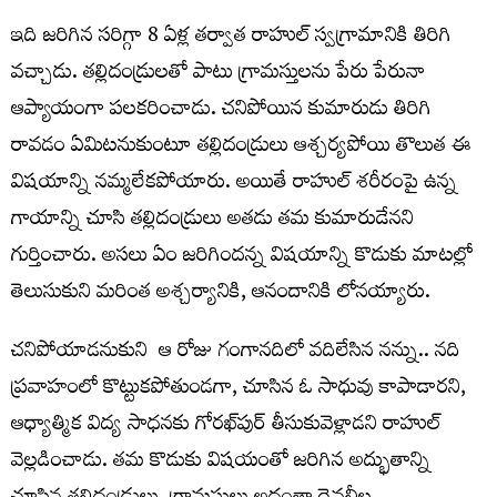
ఇది జరిగిన సరిగ్గా 8 ఏళ్ల తర్వాత రాహుల్‌ స్వగ్రామానికి తిరిగి
వచ్చాడు. తల్లిదండ్రులతో పాటు గ్రామస్తులను పేరు పేరునా
ఆప్యాయంగా పలకరించాడు. చనిపోయిన కుమారుడు తిరిగి
రావడం ఏమిటనుకుంటూ తల్లిదండ్రులు ఆశ్చర్యపోయి తొలుత ఈ
విషయాన్ని నమ్మలేకపోయారు. అయితే రాహుల్‌ శరీరంపై ఉన్న
గాయాన్ని చూసి తల్లిదండ్రులు అతడు తమ కుమారుడేనని
గుర్తించారు. అసలు ఏం జరిగిందన్న విషయాన్ని కొడుకు మాటల్లో
తెలుసుకుని మరింత అశ్చర్యానికి, ఆనందానికి లోనయ్యారు.
చనిపోయాడనుకుని ఆ రోజు గంగానదిలో వదిలేసిన నన్ను.. నది
ప్రవాహంలో కొట్టుకపోతుండగా, చూసిన ఓ సాధువు కాపాడారని,
ఆధ్యాత్మిక విద్య సాధనకు గోరఖ్‌పుర్‌ తీసుకువెళ్లాడని రాహుల్‌
వెల్లడించాడు. తమ కొడుకు విషయంతో జరిగిన అద్భుతాన్ని