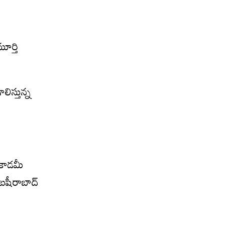
ూర్తి
లిస్తున్న
 అకాడమీ
 బషీరాబాద్