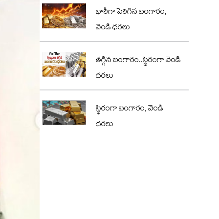
భారీగా పెరిగిన బంగారం,
వెండి ధరలు
తగ్గిన బంగారం..స్థిరంగా వెండి
ధరలు
స్థిరంగా బంగారం, వెండి
ధరలు