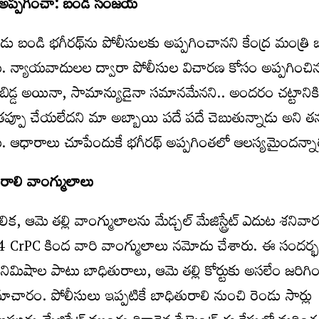
 అప్పగించా: బండి సంజయ్‌
ు బండి భగీరథ్‌ను పోలీసులకు అప్పగించానని కేంద్ర మంత్రి 
. న్యాయవాదులల ద్వారా పోలీసుల విచారణ కోసం అప్పగించినట
ా బిడ్డ అయినా, సామాన్యుడైనా సమానమేనని.. అందరం చట్టానిక
 తప్పూ చేయలేదని మా అబ్బాయి పదే పదే చెబుతున్నాడు అని త
ు. ఆధారాలు చూపేందుకే భగీరథ్ అప్పగింతలో ఆలస్యమైందన్నా
తురాలి వాంగ్ములాలు
ిక, ఆమె తల్లి వాంగ్ములాలను మేడ్చల్ మేజిస్ట్రేట్ ఎదుట శనివా
4 CrPC కింద వారి వాంగ్ములాలు నమోదు చేశారు. ఈ సందర్
40 నిమిషాల పాటు బాధితురాలు, ఆమె తల్లి కోర్టుకు అసలేం జరిగి
మాచారం. పోలీసులు ఇప్పటికే బాధితురాలి నుంచి రెండు సార్లు