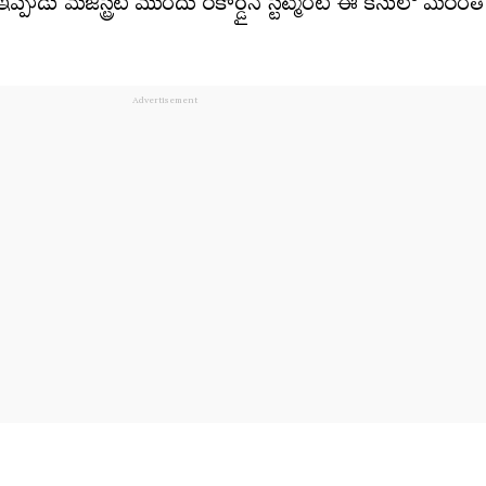
డు మేజిస్ట్రేట్ ముందు రికార్డైన స్టేట్మెంట్ ఈ కేసులో మరిం