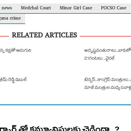
d news
Medchal Court
Minor Girl Case
POCSO Case
gana crime
RELATED ARTICLES
రన్న కక్షతో ఆరుగురి
అదృష్టవంతురాలు..బావిలోన
21గంటలు ..వైరల్
భీమ్ రెడ్డి డబుల్
టెన్షన్..కాంగ్రెస్ మంత్రులు
మాజీ మంత్రుల మధ్య సవాళ్ల
ర్కార్ తో కమ్యూనిస్టులకు చెడిందా..?