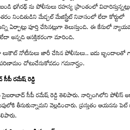
ి భగీరథ్ ను పోలీసులు రహస్య ప్రాంతంలో విచారిస్తున్నట్లు
 నిందితుడిని మేడ్చల్ మేజిస్ట్రేట్ నివాసంలో లేదా కోర్టులో
ి ఏర్పాట్లు పూర్తి చేసినట్లుగా తెలుస్తుంది. ఈ కేసులో న్యాయమ
ా లేదా అన్నది ఆసక్తికరంగా మారింది.
డా లుకౌట్‌ నోటీసులు జారీ చేసిన పోలీసులు.. ఐదు బృందాలతో గా
 పరిణామం చోటుచేసుకోవడం గమనార్హం.
సీపీ రమేష్ రెడ్డి
 సైబరాబాద్ సీపీ రమేష్ రెడ్డి తెలిపారు. నార్సింగిలోని పోలీస్
లోకి తీసుకున్నామని వెల్లడించారు. ప్రస్తుతం ఆయనను పెట్
తెలిపారు.