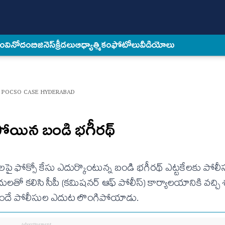
కం
వినోదం
బిజినెస్
క్రీడలు
ఆధ్యాత్మికం
ఫోటోలు
వీడియోలు
N POCSO CASE HYDERABAD
ోయిన బండి భగీరథ్
 ఫోక్సో కేసు ఎదుర్కొంటున్న బండి భగీరథ్ ఎట్టకేలకు పోల
 కలిసి సీపీ (కమిషనర్ ఆఫ్ పోలీస్) కార్యాలయానికి వచ్చి
ుందే పోలీసుల ఎదుట లొంగిపోయాడు.