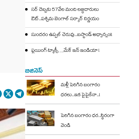
సర్ దెబ్బకు 57వేల మంది లబ్ధిదారులు
ఔట్..పశ్చిమ బెంగాల్ సర్కార్ నిర్ణయం
సుందరం ఉప్పల్ చెరువు..బస్టాండ్ అధ్వాన్నం!!
ఫ్లయింగ్ ట్యాక్సీ…మేక్ ఇన్ ఇండియా !
బిజినెస్
మళ్లీ పెరిగిన బంగారం
ధరలు..ఇక పైపైకేనా..!
పెరిగిన బంగారం ధర..స్థిరంగా
వెండి