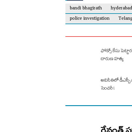
bandi bhagirath
hyderaba
police investigation
Telan
ఫోక్సో కేసు పెట్టా
దారుణ హత్య
అవినీతిలో డీఎస్పీ 
సెంచరీ !
రేవంత్ స