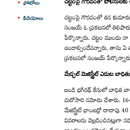
చట్టంపై గౌరవంతో పోలీసులకు
ఫోటోలు
చట్టంపై గౌరవంతో తన కుమారుడ
వీడియోలు
సంజయ్‌ ఓ ప్రకటనలో తెలిపారు
పేర్కొన్నారు. చట్టం ముందు న
ఉండాల్సిందేనన్నారు. తాను ఏ
ప్రకటనలో సంజయ్ పేర్కొన్నార
మేడ్చల్ మెజిస్ట్రేట్ ఎదుట బాధి
బండి భగీరథ్ కేసులో బాధిత బాల
మరోసారి నమోదు చేశారు. 16
మేజిస్ట్రేట్ ఛాంబర్లో దాదాపు 
వివరాలను వెల్లడించినట్లుగా స