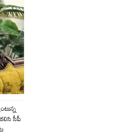
ొంటున్న
లిసి సీపీ
ుట