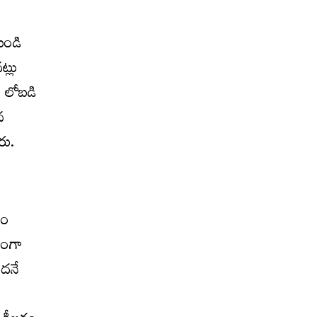
బండి
్లు
ి లోబడి
న
రు.
రం
భంగా
ందనే