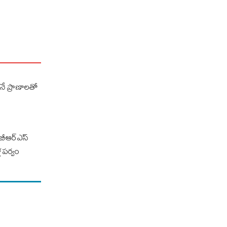
ే ప్రాణాలతో
..బీఆర్ఎస్
 పర్వం