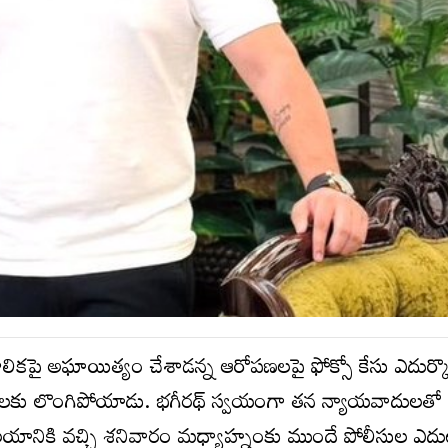
ాలికపై అఘాయిత్యం చేశాడన్న ఆరోపణలపై ఫోక్సో కేసు ఎదుర్క
సులకు లొంగిపోయాడు. భగీరథ్ స్వయంగా తన న్యాయవాదులతో క
ాలయానికి వచ్చి శనివారం మధ్యాహ్నంకు ముందే పోలీసుల ఎద