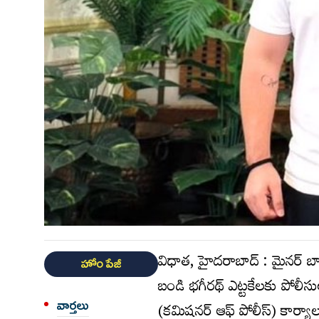
విధాత, హైదరాబాద్ : మైనర్ బ
హోం పేజీ
బండి భగీరథ్ ఎట్టకేలకు పోలీ
వార్త‌లు
(కమిషనర్ ఆఫ్ పోలీస్) కార్య