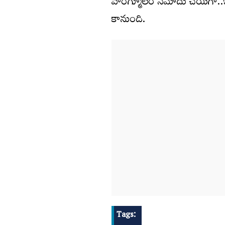
వాంగ్మూలం నమోదు చేయగా..ఇప్పు
కానుంది.
Tags: