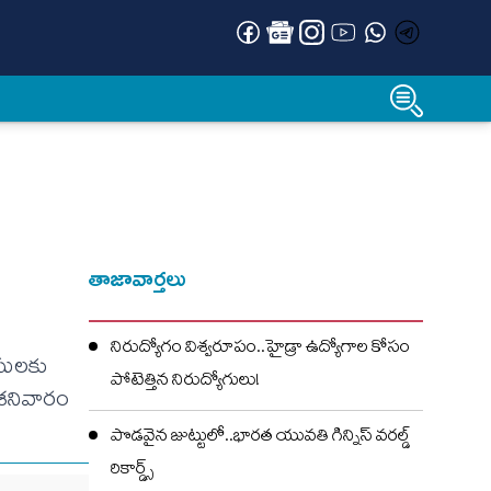
తాజావార్తలు
నిరుద్యోగం విశ్వరూపం..హైడ్రా ఉద్యోగాల కోసం
ీసులకు
పోటెత్తిన నిరుద్యోగులు!
 శనివారం
పొడవైన జుట్టులో..భారత యువతి గిన్నిస్ వరల్డ్
రికార్డ్స్