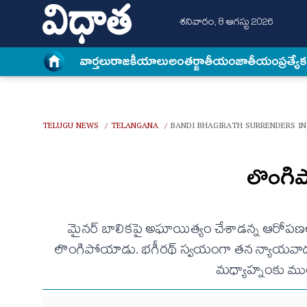
శనివారం, 8 ఆగస్టు 2026
వార్త‌లు
రాజకీయాలు
అంత‌ర్జాతీయం
జాతీయం
ప్రత్యే
TELUGU NEWS
TELANGANA
BANDI BHAGIRATH SURRENDERS I
/
/
లొంగిప
మైనర్ బాలికపై అఘాయిత్యం చేశాడన్న ఆరోపణలపై
లొంగిపోయాడు. భగీరథ్ స్వయంగా తన న్యాయవాదులతో
మధ్యాహ్నంకు మ