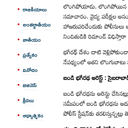
లొంగిపోయాడు. లొంగిపోయిన బండ
రాజకీయాలు
సమాచారం. వైద్య పరీక్షల అనంతరం
అంత‌ర్జాతీయం
హాజరుపరిచేందుకు పోలీసులు అన్న
నిందితుడికి రిమాండ్ విధిస్తార
జాతీయం
భగీరథ్‌ దేశం దాటి వెళ్లిపోకుం
ప్రత్యేకం
నేపథ్యంలో అతని లొంగుబాటు
వినోదం
బండి భగీరథ అరెస్ట్ : సైబరాబాద్ 
బిజినెస్
బండి భగీరథను అరెస్టు చేసినట్లు
క్రీడలు
సమీపంలో బండి భగీరథను అదుపు
పోలీస్ స్టేషన్‌కు తరలిస్తున్నట్లు 
ఆధ్యాత్మికం