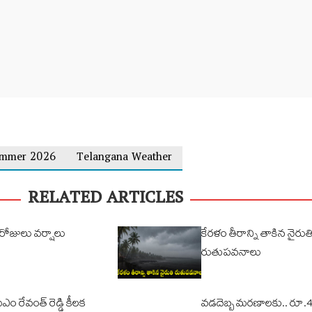
ummer 2026
Telangana Weather
RELATED ARTICLES
రోజులు వర్షాలు
కేరళం తీరాన్ని తాకిన నైరుత
రుతుపవనాలు
ీఎం రేవంత్ రెడ్డి కీలక
వడదెబ్బ మరణాలకు.. రూ.4