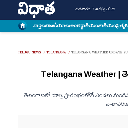
శుక్రవారం, 7 ఆగస్టు 2026
వార్త‌లు
రాజకీయాలు
అంత‌ర్జాతీయం
జాతీయం
ప్రత్యే
TELUGU NEWS
TELANGANA
TELANGANA WEATHER UPDATE SU
/
/
Telangana Weather | తెల
తెలంగాణలో మార్చి ప్రారంభంలోనే ఎండలు మండిపోతున
వాతావరణ శ