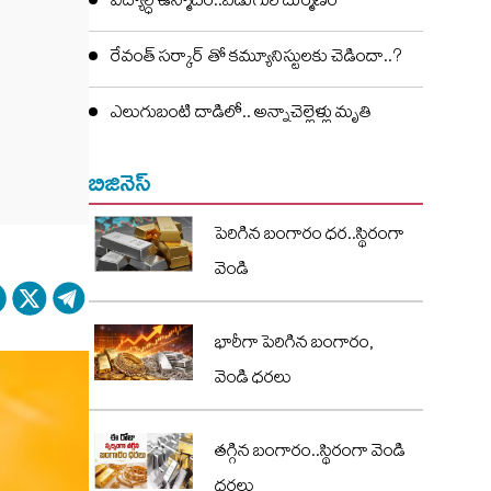
విద్యార్ధి ఉన్మాదం..ఏడుగురి దుర్మణం
రేవంత్ సర్కార్ తో కమ్యూనిస్టులకు చెడిందా..?
ఎలుగుబంటి దాడిలో.. అన్నాచెల్లెళ్లు మృతి
బిజినెస్
పెరిగిన బంగారం ధర..స్థిరంగా
వెండి
భారీగా పెరిగిన బంగారం,
వెండి ధరలు
తగ్గిన బంగారం..స్థిరంగా వెండి
ధరలు