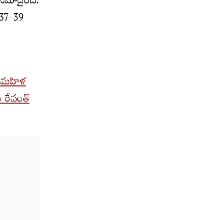
త నమోదైంది.
ు 37-39
ిన మహిళ
ం రేవంత్