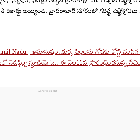
న్‌, ధర్మపురి, ఖమ్మం అర్బన్‌ ప్రాంతాల్లో 38.9 డిగ్రీల ఉష్ణోగ్ర
పైనే రికార్డు అయ్యింది. హైదరాబాద్‌ నగరంలో గరిష్ఠ ఉష్ణోగ్రతల
mil Nadu | అమానుషం..కుక్క పిల్లలను గోడకు కోట్టి చంప
లో నెట్‌ఫ్లిక్స్ స్టూడియోస్.. ఈ నెల12న ప్రారంభించనున్న సీఎ