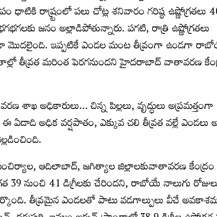
ధాటికి రాష్ర్టంలో పలు చోట్ల శనివారం గరిష్ఠ ఉష్ణోగ్రతలు 40
గలకు జనం అల్లాడిపోతున్నారు. పగటి, రాత్రి ఉష్ణోగ్రతలు
ా మొదలైంది. ఇప్పటికే ఎండల మంట తీవ్రంగా ఉండగా రా
ప్రాంతాల్లో తీవ్రత మరింత పెరగనుందని హైదరాబాద్‌ వాతావరణ కేం
రణ శాఖ అధికారులు… చిన్న పిల్లలు, వృద్ధులు అప్రమత్తంగా
 ఈ ఏడాది అధిక వర్షపాతం, ఎక్కువ చలి తీవ్రత వల్లే ఎండలు
లడించింది.
మంచిర్యాల, ఆదిలాబాద్‌, జగిత్యాల జిల్లాలకువాతావరణ కేంద్రం రెడ
్ణోగ్రత 39 నుంచి 41 డిగ్రీలకు చేరిందని, రాబోయే నాలుగు రోజులు
ేర్కొంది. తీవ్రమైన ఎండలతో పాటు వడగాల్పులు వీచే అవకాశమ