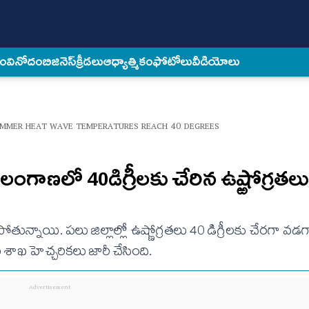
కం
వినోదం
బిజినెస్
క్రీడలు
ఆధ్యాత్మికం
ఫోటోలు
వీడియోలు
MMER HEAT WAVE TEMPERATURES REACH 40 DEGREES
ంగాణలో 40డిగ్రీలకు చేరిన ఉష్ఱోగ్రతలు
్నాయి. పలు జిల్లాల్లో ఉష్ణోగ్రతలు 40 డిగ్రీలకు చేరగా వడగ
ాఖ హెచ్చరికలు జారీ చేసింది.