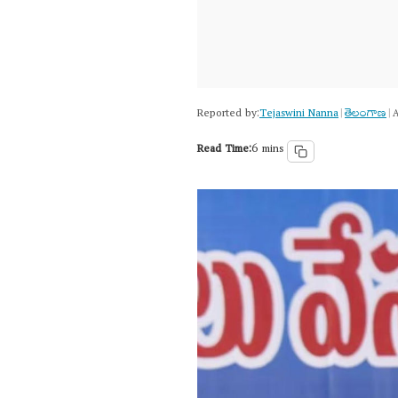
Reported by:
Tejaswini Nanna
తెలంగాణ‌
|
|
A
Read Time:
6 mins