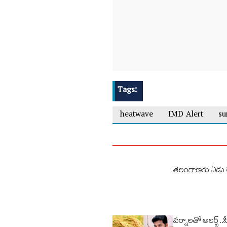
Tags:
heatwave
IMD Alert
s
తెలంగాణకు ఏడు 
వర్షాలతో అలర్ట్..స