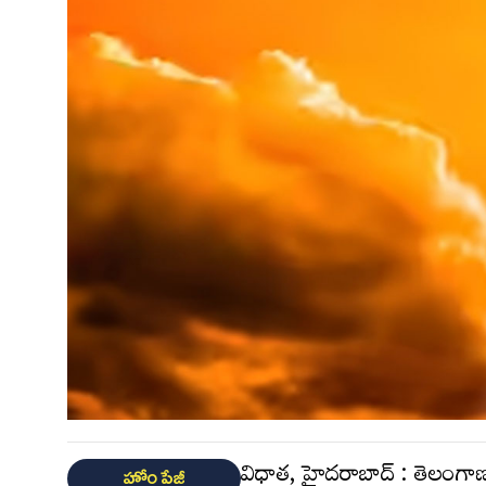
విధాత, హైదరాబాద్ : తెలంగాణల
హోం పేజీ