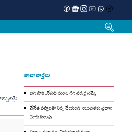
తాజావార్తలు
బిగ్ షాక్..రేపటి నుంచి గిగ్ వర్కర్ల సమ్మె
ాల్పులపై
చేనేత వస్త్రాలతో రీల్స్ చేయండి: యువతకు ప్రధాని
మోదీ పిలుపు