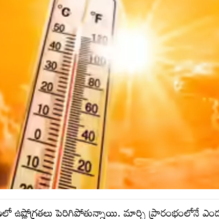
ో ఉష్ణోగ్రతలు పెరిగిపోతున్నాయి. మార్చి ప్రారంభంలోనే ఎం