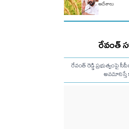
ఆదేశాలు
రేవంత్ స
రేవంత్ రెడ్డి ప్రభుత్వంపై స
అవమానిస్తే 