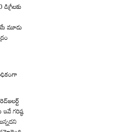
 డిగ్రీలకు
బోయే మూడు
ద్రం
 అధికంగా
్‌అలర్ట్‌
 ఇవే గరిష్ఠ
ున్నదని