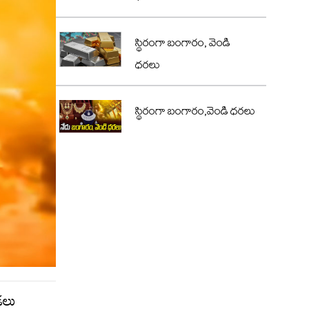
స్థిరంగా బంగారం, వెండి
ధరలు
స్థిరంగా బంగారం,వెండి ధరలు
డలు