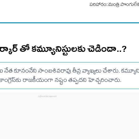
పరిహారం: మంత్రి పొంగులేట
ర్కార్ తో కమ్యూనిస్టులకు చెడిందా..?
ీపీఐ నేత కూనంనేని సాంబశివరావు తీవ్ర వ్యాఖ్యలు చేశారు. కమ్యూన
కాంగ్రెస్‌కు రాజకీయంగా నష్టం తప్పదని హెచ్చరించారు.