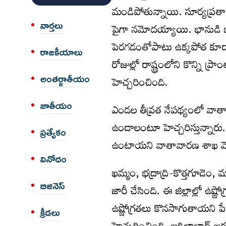
మండిపోతున్నాయి. సూర్యప్రతాపం 
వార్త‌లు
పైగా నమోదయ్యాయి. భానుడి భగభ
పెరగడంతోపాటు ఉక్కపోత కూడ
రాజకీయాలు
రోజుల్లో రాష్ట్రంలోని కొన్ని 
అంత‌ర్జాతీయం
హెచ్చరించింది.
జాతీయం
ఎండల తీవ్రత నేపథ్యంలో వాతావ
ఉండాలంటూ హెచ్చరిస్తున్నారు.
ప్రత్యేకం
ఉంటాయని వాతావారణ శాఖ వెల్
వినోదం
ఖమ్మం, భద్రాద్రి-కొత్తగూడెం, 
బిజినెస్
జారీ చేసింది. ఈ జిల్లాల్లో ఉష
ఉష్ణోగ్రతలు కొనసాగుతాయని ప
క్రీడలు