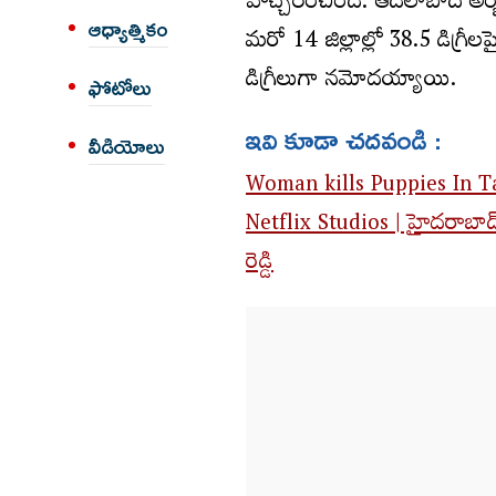
హెచ్చరించింది. ఆదిలాబాద్‌ అర్బ
ఆధ్యాత్మికం
మరో 14 జిల్లాల్లో 38.5 డిగ్రీల
డిగ్రీలుగా నమోదయ్యాయి.
ఫోటోలు
ఇవి కూడా చదవండి :
వీడియోలు
Woman kills Puppies In Ta
Netflix Studios | హైదరాబాద్‌
రెడ్డి