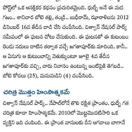
పోస్ట్‌లో ఒక ఆసక్తికర కథనం ప్రచురితమైంది. ధుర్బే అనే ఈ మద
గజం.. శానిచార బోటె తల్లి, తండ్రి.. బుధీరామ్‌, ఝారాళిలను 2012
డిసెంబర్‌ 16వ తేదీన దాడి చేసి చంపేసింది. చిత్వాన్‌ నేషనల్‌ పార్క్‌
సమీపంలో ఈ ఘటన చోటు చేసుకుంది. ఈ ఘటనతో ఈ కుటంబం
రెండు నదులు దాటిన తర్వాత వచ్చే జగతాపూర్‌కు మారింది. కానీ..
ఆ ఏనుగు ఆ కుటుంబాన్ని వెతుక్కుంటూ జూలై 4వ తేదీన
జగతాపూర్‌కు వచ్చి, వారు నివాసం ఉంటున్న ఇంటిపైకి తెగబడి..
బోటె కోడలు (25), మనుమడిని (4) చంపేసింది.
చరిత్ర మొత్తం హింసాత్మకమే
చిత్వాన్‌ నేషనల్‌ పార్క్‌.. నేపాల్‌లోనే తొలి రక్షిత ప్రాంతం. ధుర్బే గత
చరిత్ర కూడా హింసాత్మకమే. 2010లో మొట్టమొదటిసారి ఒక
వ్యక్తిని ఇది చంపింది. ఈ ప్రాంత వాసులకు దీని ఆగడాలు బాగానే