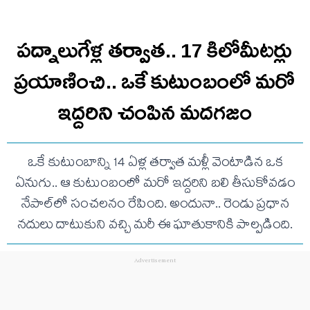
పద్నాలుగేళ్ల తర్వాత.. 17 కిలోమీటర్లు
ప్రయాణించి.. ఒకే కుటుంబంలో మరో
ఇద్దరిని చంపిన మదగజం
ఒకే కుటుంబాన్ని 14 ఏళ్ల తర్వాత మళ్లీ వెంటాడిన ఒక
ఏనుగు.. ఆ కుటుంబంలో మరో ఇద్దరిని బలి తీసుకోవడం
నేపాల్‌లో సంచలనం రేపింది. అందునా.. రెండు ప్రధాన
నదులు దాటుకుని వచ్చి మరీ ఈ ఘాతుకానికి పాల్పడింది.