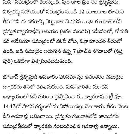
మహా సముద్రంలో కలుస్తుంది. పురాణాల ప్రకారం శ్రీకృష్ణుడు
విశ్వకర్మ సహాయంతో సముద్రం నుండి 12 యోజనాల భూమిని
తీసుకొని ఈ నగరాన్ని నిర్మించాడని కథనం. ఇది గుజరాత్ లోని
ప్రస్తుత ద్వారకాధీష్ ఆలయం (జగత్ మందిర్) సమీపంలో, గోమతి
నది అరేబియా సముద్రంలో కలిసే చోట, ఓఖామాండల్ తీరంలో
ఉంది. ఇది సముద్రం అడుగున ఉన్న 7 ప్రాచీన నగరాలలో (సప్త
పురి) ఒకటిగా విశ్వసించబడుతుంది.
భగవాన్ శ్రీకృష్ణుడి అవతారం పరిసమాప్తం అనంతరం సముద్రం
ద్వారకను తనలో కలిపేసుకుంది. మహాభారతం మూడవ
అధ్యాయంలో దీని గురించి ప్రస్తావించారు. ద్వారకాపురి క్రీ.పూ.
1443లో సాగర గర్భంలో మునిపోయినట్లు చెబుతారు. తీరం వెంట
దీని ఆనవాళ్లు లభించాయి. ప్రస్తుతం గుజరాత్‌లోని జామ్‌నగర్‌
సముద్రతీరంలో ద్వారకకు సంబంధించిన ఆనవాళ్లు ఉన్నాయి.