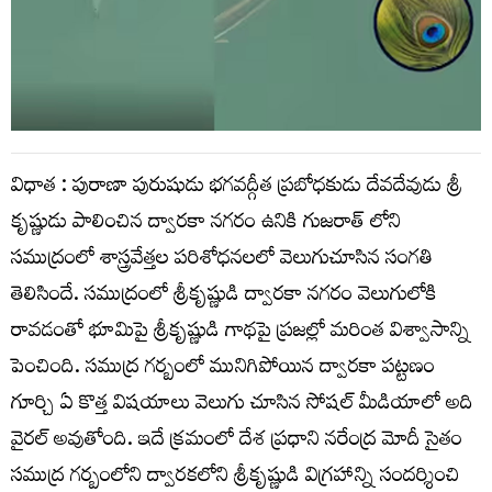
విధాత : పురాణా పురుషుడు భగవద్గీత ప్రబోధకుడు దేవదేవుడు శ్రీ
కృష్ణుడు పాలించిన ద్వారకా నగరం ఉనికి గుజరాత్ లోని
సముద్రంలో శాస్త్రవేత్తల పరిశోధనలలో వెలుగుచూసిన సంగతి
తెలిసిందే. సముద్రంలో శ్రీకృష్ణుడి ద్వారకా నగరం వెలుగులోకి
రావడంతో భూమిపై శ్రీకృష్ణుడి గాథపై ప్రజల్లో మరింత విశ్వాసాన్ని
పెంచింది. సముద్ర గర్బంలో మునిగిపోయిన ద్వారకా పట్టణం
గూర్చి ఏ కొత్త విషయాలు వెలుగు చూసిన సోషల్ మీడియాలో అది
వైరల్ అవుతోంది. ఇదే క్రమంలో దేశ ప్రధాని నరేంద్ర మోదీ సైతం
సముద్ర గర్బంలోని ద్వారకలోని శ్రీకృష్ణుడి విగ్రహాన్ని సందర్శించి