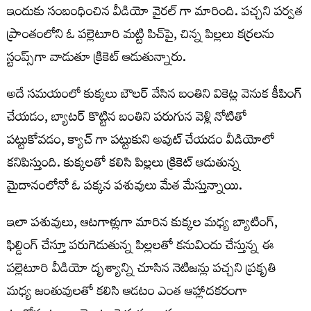
ఇందుకు సంబంధించిన వీడియో వైరల్ గా మారింది. పచ్చని పర్వత
ప్రాంతంలోని ఓ పల్లెటూరి మట్టి పిచ్‌పై, చిన్న పిల్లలు కర్రలను
స్టంప్స్‌గా వాడుతూ క్రికెట్ ఆడుతున్నారు.
అదే సమయంలో కుక్కలు బౌలర్ వేసిన బంతిని వికెట్ల వెనుక కీపింగ్
చేయడం, బ్యాటర్ కొట్టిన బంతిని పరుగున వెళ్లి నోటితో
పట్టుకోవడం, క్యాచ్ గా పట్టుకుని అవుట్ చేయడం వీడియోలో
కనిపిస్తుంది. కుక్కలతో కలిసి పిల్లలు క్రికెట్ ఆడుతున్న
మైదానంలోనో ఓ పక్కన పశువులు మేత మేస్తున్నాయి.
ఇలా పశువులు, ఆటగాళ్లుగా మారిన కుక్కల మధ్య బ్యాటింగ్,
ఫిల్డింగ్ చేస్తూ పరుగెడుతున్న పిల్లలతో కనువిందు చేస్తున్న ఈ
పల్లెటూరి వీడియో దృశ్యాన్ని చూసిన నెటిజన్లు పచ్చని ప్రకృతి
మధ్య జంతువులతో కలిసి ఆడటం ఎంత ఆహ్లాదకరంగా