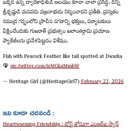
ఇక్కడ ఉన్న ద్వారకాధీశుడి ఆలయం కూడా చాలా ప్రసిద్ధి. దీన్ని
శ్రీకృష్ణుడి మనవడు వజ్రనాభుడు నిర్మించాడని ప్రతీతి. ప్రస్తుతం
సముద్ర గర్బంలోని ప్రాచీన నగరాన్ని భక్తులు, పర్యాటకులు
వీక్షించేందుకు గుజరాత్ ప్రభుత్వం జలాంతర్గామి ప్రయాణ
ప్యాకేజీలను ప్రవేశపెట్టడం విశేషం.
Fish with Peacock Feather like tail spotted at Dwarka
🦚
pic.twitter.com/ixMGkaMmbW
— Heritage Girl (@HeritageGirl7)
February 22, 2026
ఇవి కూడా చదవండి :
Heartwarming Friendship : దోస్త్ తోడుగా ఎంఆర్ఐ స్కాన్