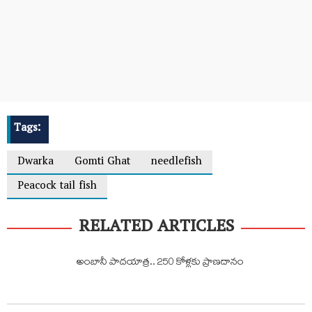
Tags:
Dwarka
Gomti Ghat
needlefish
Peacock tail fish
RELATED ARTICLES
అంబానీ పాద‌యాత్ర‌.. 250 కోళ్ల‌కు ప్రాణ‌దానం