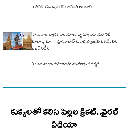
కాలినడకన.. ద్వారకకు అనంత్ అంబానీ!
సోమ్‌నాథ్‌, ద్వారక ఆలయాలు, స్టాచ్యూ ఆఫ్‌ యూనిటీ
చూసొద్దామా..? హైదరాబాద్‌ నుంచి ప్యాకేజీని ప్రకటించిన
ఐఆర్‌సీటీసీ
37 వేల మంది మహిళలతో మహారాస్ ప్ర‌ద‌ర్శ‌న‌
కుక్కలతో కలిసి పిల్లల క్రికెట్..వైరల్
వీడియో