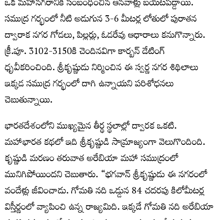
ఒక మహానగరానికి సంబంధించిన ఆనవాళ్లు బయటపడ్డాయి.
సముద్ర గర్భంలో నీటి అడుగున 3-6 మీటర్ల లోతులో పురాతన
ద్వారాక నగర గోడలు, పిల్లర్లు, ఓడరేవు ఆధారాలు కనుగొన్నారు.
క్రీ.పూ. 3102-3150కి చెందినవిగా కార్బన్‌ డేటింగ్‌
ధృవీకరించింది. శ్రీకృష్ణుడు నిర్మించిన ఈ స్వర్ణ నగర శిథిలాలు
ఇక్కడ సముద్ర గర్భంలో దాగి ఉన్నాయని పరిశోధనలు
చెబుతున్నాయి.
భారతదేశంలోని ముఖ్యమైన తీర్థ స్థలాల్లో ద్వారక ఒకటి.
మహాభారత కథలో ఇది శ్రీకృష్ణుడి సామ్రాజ్యంగా వెలుగొందింది.
కృష్ణుడి మరణం తరువాత అరేబియా మహా సముద్రంలో
మునిగిపోయిందని చెబుతారు. “భగవాన్ శ్రీకృష్ణుడు ఈ నగరంలో
వందేళ్లు జీవించాడు. గోమతి నది ఒడ్డున 84 చదరపు కిలోమీటర్ల
విస్తీర్ణంలో వ్యాపించి ఉన్న రాజ్యమిది. ఇక్కడే గోమతి నది అరేబియా