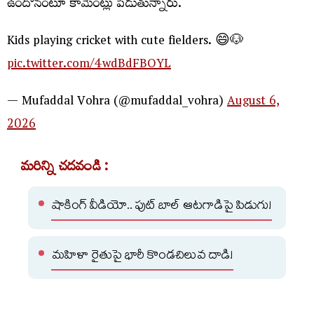
ఉందోనంటూ కామెంట్లు పెడుతున్నారు.
Kids playing cricket with cute fielders. 😄🐶
pic.twitter.com/4wdBdFBOYL
— Mufaddal Vohra (@mufaddal_vohra)
August 6,
2026
మరిన్ని చదవండి :
షాకింగ్ వీడియో.. ఫుట్ బాల్ ఆటగాడిపై పిడుగు!
మహిళా రైతుపై భారీ కొండచిలువ దాడి!