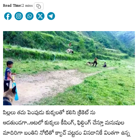
Read Time:
2 mins
పిల్లలు తమ పెంపుడు కుక్కలతో కలిసి క్రికెట్ ను
ఆడతుండగా..ఆటలో కుక్కలు కీపింగ్, ఫిల్డింగ్ చేస్తూ మనుషుల
మాదిరిగా బంతిని నోటితో క్యాచ్ పట్టడం వినడానికే వింతగా ఉన్న