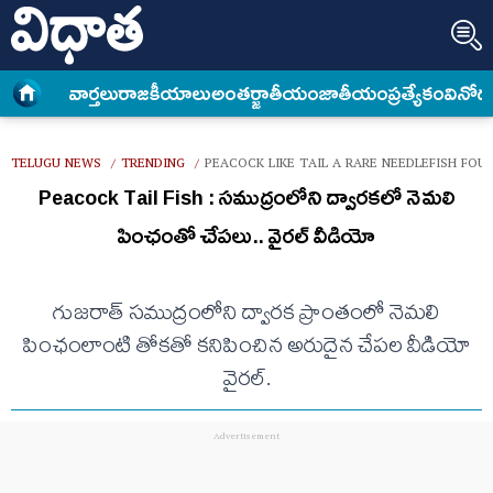
వార్త‌లు
రాజకీయాలు
అంత‌ర్జాతీయం
జాతీయం
ప్రత్యేకం
వినోద
TELUGU NEWS
TRENDING
PEACOCK LIKE TAIL A RARE NEEDLEFISH FO
/
/
Peacock Tail Fish : సముద్రంలోని ద్వారకలో నెమలి
పింఛంతో చేపలు.. వైరల్ వీడియో
గుజరాత్ సముద్రంలోని ద్వారక ప్రాంతంలో నెమలి
పింఛంలాంటి తోకతో కనిపించిన అరుదైన చేపల వీడియో
వైరల్.