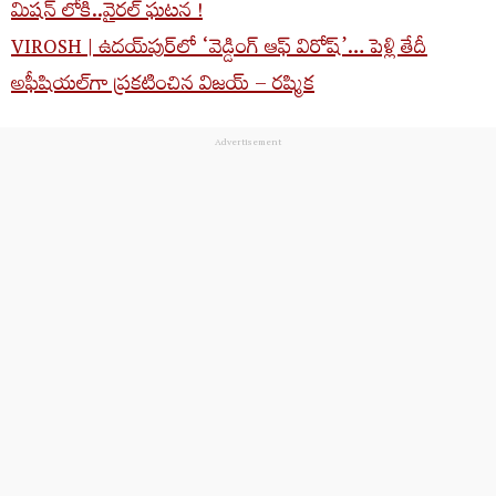
మిషన్ లోకి..వైరల్ ఘటన !
VIROSH | ఉదయ్‌పుర్‌లో ‘వెడ్డింగ్ ఆఫ్ విరోష్’… పెళ్లి తేదీ
అఫీషియ‌ల్‌గా ప్రకటించిన విజయ్ – ర‌ష్మిక‌