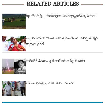
RELATED ARTICLES
పిల్ల జోలికొస్తే…మంటలకైనా ఎదురెళ్లాల్సిందేనన్న ఏనుగు!
బిల్లు విడుదలకు 10శాతం కమిషన్ అడిగారు: రిటైర్డు ఉద్యోగి
వ్యాఖ్యలు వైరల్
షాకింగ్ వీడియో.. ఫుట్ బాల్ ఆటగాడిపై పిడుగు!
మహిళా రైతుపై భారీ కొండచిలువ దాడి!