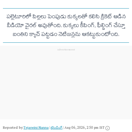
పల్లెటూరిలో పిల్లలు పెంపుడు కుక్కలతో కలిసి క్రికెట్ ఆడిన
వీడియో వైరల్ అవుతోంది. కుక్కలు కీపింగ్, ఫీల్డింగ్ చేస్తూ
బంతిని క్యాచ్ పట్టడం నెటిజన్లను ఆకట్టుకుంటోంది.
Reported by:
Tejaswini Nanna
|
ట్రెండింగ్
|
Aug 06, 2026, 2:50 pm IST