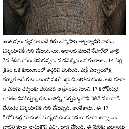
జంతువులు వ్యవహరించే తీరు ఒక్కోసారి ఆశ్చర్యానికే కాదు..
విస్మయానికీ గురి చేస్తుంటాయి. అలాంటి ఘటనే నేపాల్‌లో జూలై
3వ తేదీన చోటు చేసుకున్నది. మదమెక్కిన ఒక గజరాజు.. 14 ఏళ్ల
క్రితం ఒక కుటుంబంలో ఇద్దరిని చంపింది. మళ్లీ పద్నాలుగేళ్ల
తర్వాత అదే కుటుంబంలో మరో ఇద్దరిని బలితీసుకుంది. అది కూడా
ఆ ఏనుగు చర్యలకు భయపడి ఆ ప్రాంతం నుంచి 17 కిలోమీటర్ల
అవతల నివసిస్తున్న కుటుంబాన్ని గుర్తుపెట్టుకొని వెతికి మరీ దాడి
చేయడం విస్మయానికి గురి చేస్తున్నది. అంతేకాదు.. ఈ 17
కిలోమీటర్ల దూరంలో మధ్యలో రెండు నదులు కూడా ఉన్నాయి.
వాటిని కూడా దాటుకొని వచ్చి, దాడి చేసింది. ఈ మేరకు ఖట్మాండు