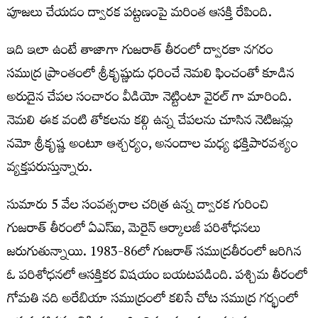
పూజలు చేయడం ద్వారక పట్టణంపై మరింత ఆసక్తి రేపింది.
ఇది ఇలా ఉంటే తాజాగా గుజరాత్ తీరంలో ద్వారకా నగరం
సముద్ర ప్రాంతంలో శ్రీకృష్ణుడు ధరించే నెమలి ఫించంతో కూడిన
అరుదైన చేపల సంచారం వీడియో నెట్టింటా వైరల్ గా మారింది.
నెమలి ఈక వంటి తోకలను కల్గి ఉన్న చేపలను చూసిన నెటిజన్లు
నమో శ్రీకృష్ణ అంటూ ఆశ్చర్యం, అనందాల మధ్య భక్తిపారవశ్యం
వ్యక్తపరుస్తున్నారు.
సుమారు 5 వేల సంవత్సరాల చరిత్ర ఉన్న ద్వారక గురించి
గుజరాత్‌ తీరంలో ఏఎస్‌ఐ, మెరైన్‌ ఆర్కాలజీ పరిశోధనలు
జరుగుతున్నాయి. 1983-86లో గుజరాత్ సముద్రతీరంలో జరిగిన
ఓ పరిశోధనలో ఆసక్తికర విషయం బయటపడింది. పశ్చిమ తీరంలో
గోమతి నది అరేబియా సముద్రంలో కలిసే చోట సముద్ర గర్భంలో