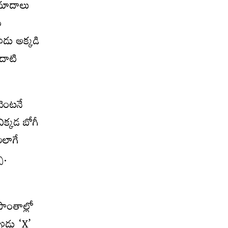
రమాదాలు
ం
పుడు అక్కడి
 దాటి
 వెంటనే
ఎక్కడ బోగీ
అలాగే
ు.
రాంతాల్లో
పుడు ‘X’