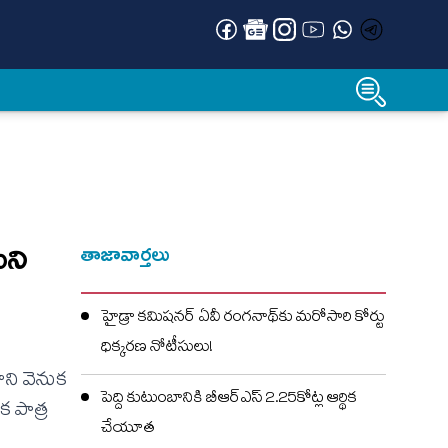
యని
తాజావార్తలు
హైడ్రా కమిషనర్ ఏవీ రంగనాథ్‌కు మరోసారి కోర్టు
ధిక్కరణ నోటీసులు!
ాని వెనుక
పెద్ది కుటుంబానికి బీఆర్ఎస్ 2.25కోట్ల ఆర్థిక
క పాత్ర
చేయూత