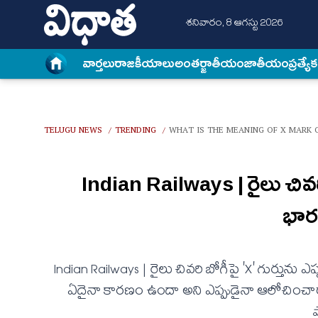
శనివారం, 8 ఆగస్టు 2026
వార్త‌లు
రాజకీయాలు
అంత‌ర్జాతీయం
జాతీయం
ప్రత్యే
TELUGU NEWS
TRENDING
WHAT IS THE MEANING OF X MARK 
/
/
Indian Railways | రైలు చివర
భారత
Indian Railways | రైలు చివరి బోగీపై 'X' గుర్తును
ఏదైనా కారణం ఉందా అని ఎప్పుడైనా ఆలోచించారా? ఇద