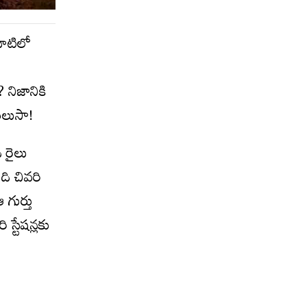
వాటిలో
నిజానికి
తెలుసా!
 రైలు
ంది చివరి
 గుర్తు
స్టేషన్లకు