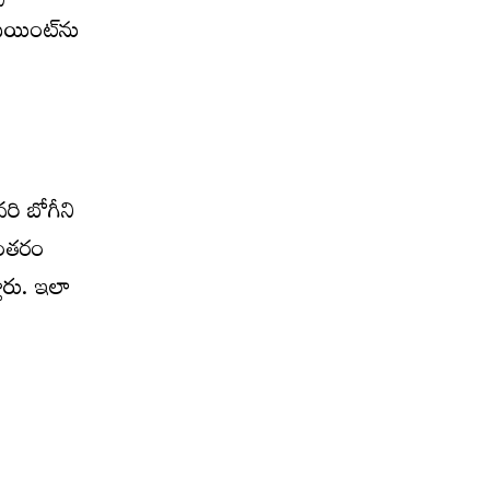
పెయింట్‌ను
ా
రి బోగీని
ిరంతరం
తారు. ఇలా