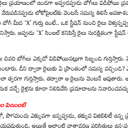
రైలు ప్రయాణంలో ఉండగా అప్పుడప్పుడు బోగీలు విడిపోయి ప్
ేరుపడినప్పుడు లోకోపైలట్‌కు వెంటసే సమస్య తెలిసే అవకాశ
ోగీ మీద ‘X’ గుర్తు ఉంటే.. ఒక స్టేషన్ నుంచి రైలు వెళ్తున్నప్
స్తారు. అప్పుడు ‘X’ సింబల్ కనిపిస్తే రైలు సురక్షితంగా స్టేషన్
 చివరి బోగీలు ఎక్కడో విడిపోయినట్లుగా సిబ్బంది గుర్తిస్తారు.
కుంటారు. దీని ద్వారా రైలు‌కు ఏ ప్రాంతంలో సమస్య వచ్చింది? 
త్వరగా గుర్తిస్తారు. తద్వారా ఆ రైలును వెంటనే ఆపుతారు. 
 వెనుక వచ్చే రైళ్లను కూడా నిలిపివేసి ప్రమాదాలను నివారించవచ్చ
ియం పెయింట్
, పొగమంచు ఎక్కువగా ఉన్నప్పుడు, తక్కువ విజిబిలిటీ ఉన్న ప్
సహాయపడుతుంది. అయితే అలాంటి వాతావరణ పరిస్థితులు ఉన్నప్