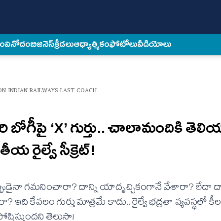
కం
వినోదం
బిజినెస్
క్రీడలు
ఆధ్యాత్మికం
ఫోటోలు
వీడియోలు
ON INDIAN RAILWAYS LAST COACH
ి బోగీపై ‘X’ గుర్తు.. చాలామందికి తెలి
ీయ రైల్వే సీక్రెట్!
 ఎప్పుడైనా గమనించారా? దాన్ని యాదృచ్చికంగానే వేశారా? లేదా ద
ి కేవలం గుర్తు మాత్రమే కాదు.. రైల్వే భద్రతా వ్యవస్థలో కీల
పోషిస్తుందని తెలుసా!