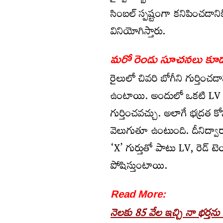
సింబల్ స్పష్టంగా కనిపించడానిక
వినియోగిస్తారు.
మరో రెండు సూచనలు కూడ
రైలులో చివరి బోగీని గుర్తిం
ఉంటాయి. అందులో ఒకటి LV బోర్
గుర్తించవచ్చు. అలాగే భద్రత క
వెలుగుతూ ఉంటుంది. దీనిద్వారా 
‘X’ గుర్తుతో పాటు LV, రెడ్ టె
పోషిస్తుంటాయి.
Read More:
నెలకు 85 వేల ఇచ్చి నా భర్తను