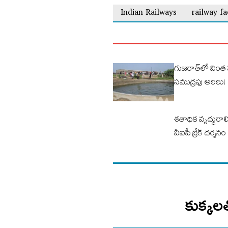
Indian Railways
railway fa
గుజరాత్‌లో వింత 
సముద్రపు అలలు!
శతాధిక వృద్దురాలి
వీఐపీ బ్రేక్ దర్శనం
కుక్కలత