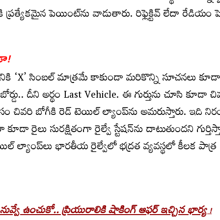
ి ప్రత్యేకమైన పెయింట్‌ను వాడుతారు. రిఫ్లెక్టివ్ లేదా రేడియం 
ా!
చడానికి ‘X’ సింబల్ మాత్రమే కాకుండా మరికొన్ని సూచనలు కూడ
డు.. దీని అర్థం Last Vehicle. ఈ గుర్తును చూసి కూడా చివ
ోసం చివరి బోగీకి రెడ్ టెయిల్ ల్యాంప్‌ను అమరుస్తారు. ఇది న
కూడా రైలు సురక్షితంగా రైల్వే స్టేషన్‌ను దాటుతుందని గుర్తిస్
యిల్ ల్యాంప్‌‌లు భారతీయ రైల్వేలో భద్రత వ్యవస్థలో కీలక పాత్ర
 నువ్వే ఉంచుకో.. ప్రియురాలికి షాకింగ్ ఆఫర్ ఇచ్చిన భార్య
!