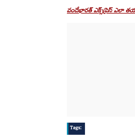
వందేభారత్ ఎక్స్‌ప్రెస్‌ ఎలా 
Tags: