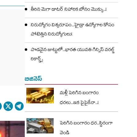
తీరిన మెగా డాటర్ నిహారిక బోనం మొక్కు..!
నిరుద్యోగం విశ్వరూపం..హైడ్రా ఉద్యోగాల కోసం
పోటెత్తిన నిరుద్యోగులు!
పొడవైన జుట్టులో..భారత యువతి గిన్నిస్ వరల్డ్
రికార్డ్స్
బిజినెస్
మళ్లీ పెరిగిన బంగారం
ధరలు..ఇక పైపైకేనా..!
పెరిగిన బంగారం ధర..స్థిరంగా
వెండి