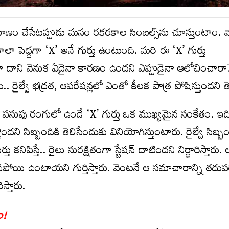
యాణం చేసేటప్పుడు మనం రకరకాల సింబల్స్‌ను చూస్తుంటాం. 
ాలా పెద్దగా ‘X’ అనే గుర్తు ఉంటుంది. మరి ఈ ‘X’ గుర్తు
ా దాని వెనుక ఏదైనా కారణం ఉందని ఎప్పుడైనా ఆలోచించారా? 
.. రైల్వే భద్రత, ఆపరేషన్లలో ఎంతో కీలక పాత్ర పోషిస్తుందని 
దా పసుపు రంగులో ఉండే ‘X’ గుర్తు ఒక ముఖ్యమైన సంకేతం. ఇది
వెళ్లిందని సిబ్బందికి తెలిసేందుకు వినియోగిస్తుంటారు. రైల్వే సిబ్బ
 కనిపిస్తే.. రైలు సురక్షితంగా స్టేషన్ దాటిందని నిర్ధారిస్తారు. ఆ
ిపోయి ఉంటాయని గుర్తిస్తారు. వెంటనే ఆ సమాచారాన్ని తదుపరి 
స్తారు.
ం!