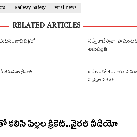
cts
Railway Safety
viral news
RELATED ARTICLES
ఘటన.. బావి నీళ్లలో
నన్నే కాటేస్తావా..పామును క
ఆసుపత్రికి!
కి తిరుమల శ్రీవారి
ఒకే ఇంట్లో 40 నాగు పామ
సభ్యుల పరుగు
ో కలిసి పిల్లల క్రికెట్..వైరల్ వీడియో