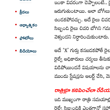
ఇంకా వివరంగా చెప్పాలంటే.. 
జరుగుతుంటాయి. అలా బోగీలు వ
క్రీడలు
ఉండకపోవచ్చు. అదే రైలు చివరి బ
ఆధ్యాత్మికం
సిబ్బంది రైలు చివరి బోగిని గమని
వెళ్తుందని నిర్ధారించుకుంటారు.
ఫోటోలు
అదే ‘X’ గుర్తు కనబడకపోతే రైలు
వీడియోలు
రైల్వే అధికారులు చర్యలు తీసు
విడిపోయిందనే విషయాలను చాలా 
ముందు స్టేషన్లను అలర్ట్ చేసి,
రాత్రిళ్లూ కనిపించేలా రేడ
ఇది ముఖ్యంగా రాత్రి సమయాల్లో
రైల్వే సిబ్బందికి ఎంతగానో 