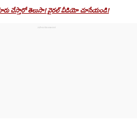
తయారు చేస్తారో తెలుసా! వైరల్ వీడియో చూసేయండి!