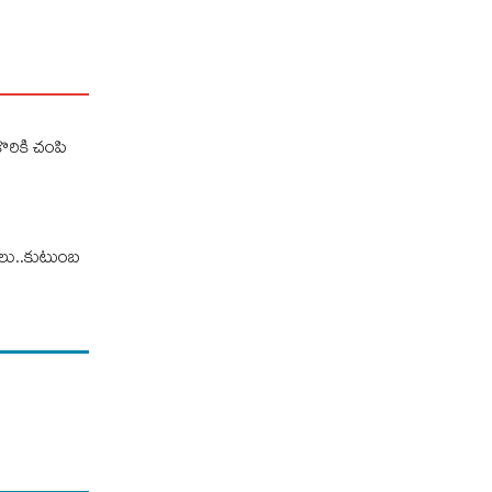
ొరికి చంపి
ులు..కుటుంబ