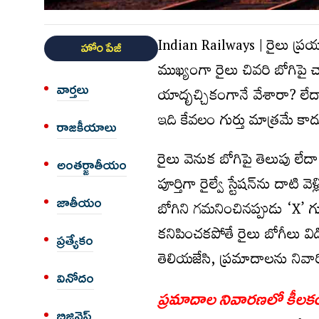
Indian Railways | రైలు ప్ర
హోం పేజీ
ముఖ్యంగా రైలు చివరి బోగిపై చ
వార్త‌లు
యాదృచ్చికంగానే వేశారా? లేద
ఇది కేవలం గుర్తు మాత్రమే కాదు
రాజకీయాలు
రైలు వెనుక బోగిపై తెలుపు లే
అంత‌ర్జాతీయం
పూర్తిగా రైల్వే స్టేషన్‌ను దాటి 
జాతీయం
బోగిని గమనించినప్పుడు ‘X’ గుర్తు
కనిపించకపోతే రైలు బోగీలు విడ
ప్రత్యేకం
తెలియజేసి, ప్రమాదాలను నివారి
వినోదం
ప్రమాదాల నివారణలో కీలక
బిజినెస్