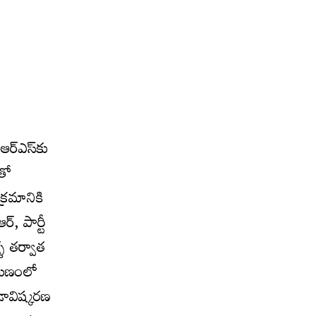
ీఆర్ఎస్‌కు
‌తో
క్రమానికి
్, పార్టీ
ళ తర్వాత
తరుణంలో
డావిష్కరణ