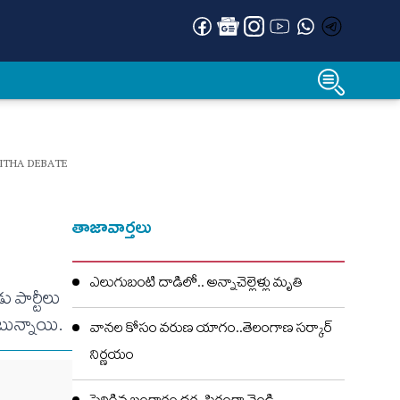
VITHA DEBATE
తాజావార్తలు
ఎలుగుబంటి దాడిలో.. అన్నాచెల్లెళ్లు మృతి
 పార్టీలు
ంటున్నాయి.
వానల కోసం వరుణ యాగం..తెలంగాణ సర్కార్
నిర్ణయం