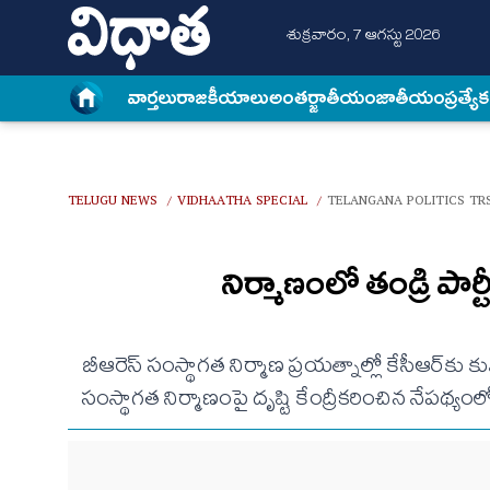
శుక్రవారం, 7 ఆగస్టు 2026
వార్త‌లు
రాజకీయాలు
అంత‌ర్జాతీయం
జాతీయం
ప్రత్యే
TELUGU NEWS
VIDHAATHA SPECIAL
TELANGANA POLITICS TR
/
/
నిర్మాణంలో తండ్రి పార్ట
బీఆరెస్‌ సంస్థాగత నిర్మాణ ప్రయత్నాల్లో కేసీఆర్‌
సంస్థాగత నిర్మాణంపై దృష్టి కేంద్రీకరించిన నేపథ్యం