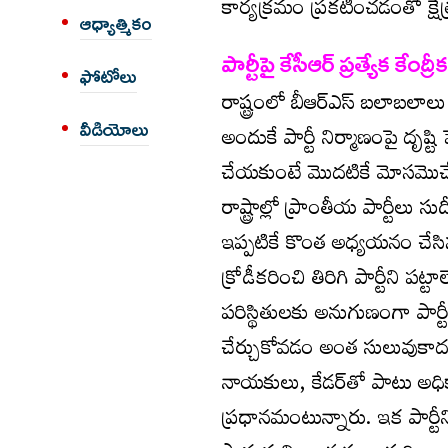
కార్యక్రమం ప్రకటించడంతో క్
ఆధ్యాత్మికం
పార్టీపై కేసీఆర్ ప్రత్యేక కేంద్ర
ఫోటోలు
రాష్ట్రంలో బీఆర్ఎస్ బలాబలాలు తగ్
వీడియోలు
అందుకే పార్టీ నిర్మాణంపై దృష్ట
చేయకుంటే మొదటికే మోసమొచ్చ
రాష్ట్రాల్లో ప్రాంతీయ పార్టీలు
ఇప్పటికే కొంత అధ్యయనం చేసి
క్రోడీకరించి తిరిగి పార్టీని పట
పరిస్థితులకు అనుగుణంగా పార్
చేర్చుకోవడం అంత సులువుకాద
నాయకులు, కేడర్‌తో పాటు అధ
ప్రధానమంటున్నారు. ఇక పార్టీని