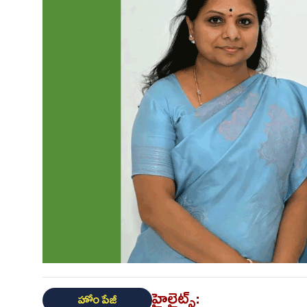
హైలైట్స్:
హోం పేజీ