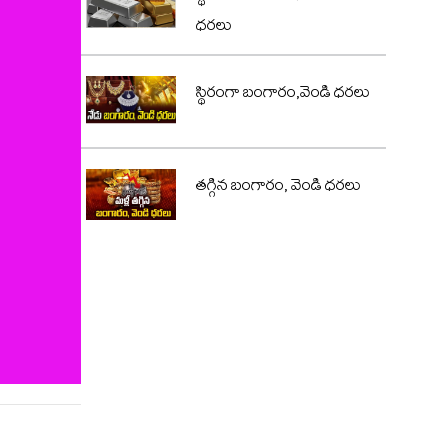
ధరలు
స్థిరంగా బంగారం,వెండి ధరలు
తగ్గిన బంగారం, వెండి ధరలు