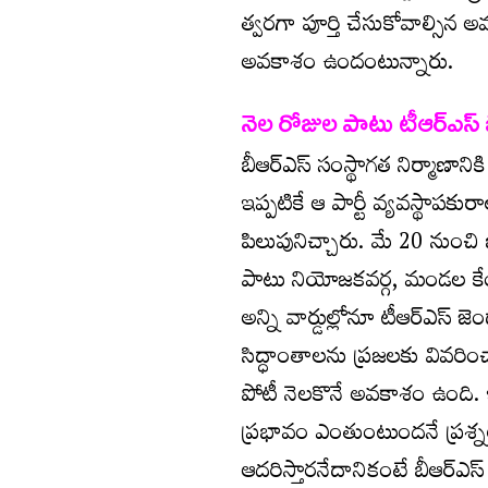
త్వరగా పూర్తి చేసుకోవాల్సిన 
అవకాశం ఉందంటున్నారు.
నెల రోజుల పాటు టీఆర్ఎస్
బీఆర్ఎస్ సంస్థాగత నిర్మాణాని
ఇప్పటికే ఆ పార్టీ వ్యవస్థాప
పిలుపునిచ్చారు. మే 20 నుంచి 
పాటు నియోజకవర్గ, మండల కేంద్
అన్ని వార్డుల్లోనూ టీఆర్ఎస్ 
సిద్ధాంతాలను ప్రజలకు వివరిం
పోటీ నెలకొనే అవకాశం ఉంది. ఇప
ప్రభావం ఎంతుంటుందనే ప్రశ్నల
ఆదరిస్తారనేదానికంటే బీఆర్ఎ