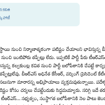
ిన కవిత
ధ్య పోటీ
షేతస్థాయి నుంచి నిర్మాణాత్మకంగా పటిష్టం చేయాలని భావిస్తున్న బ
 నుంచి ఇంటిపోరు తప్పేట్లు లేదు. ఇప్పటికే పార్టీ పేరు టీఆర్ఎస్
ున్న కల్వకుంట్ల కవిత నుంచి పార్టీ బలోపేతానికి చేపట్టే కార్య
ట్లులేవు. బీఆర్ఎస్ అధినేత కేసీఆర్, వర్కింగ్ ప్రెసిడెంట్ కేటీఆర
ో నలుసుగా మారారన్న అభిప్రాయాలు వ్యక్తమవుతున్నాయి. పదేళ్
 పటిష్టం కోసం చర్యలు చేపట్టేందుకు సిద్ధమయ్యారు. సరిగ్గి ఇదే 
టీఆర్ఎస్… సభ్యత్వం, సంస్థాగత బలోపేతానికి నెల పాటు జెం