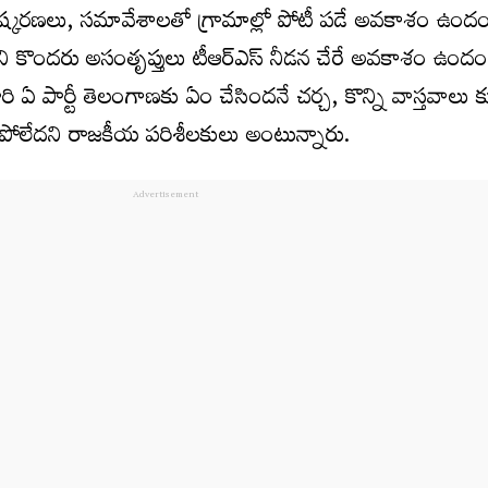
ావిష్కరణలు, సమావేశాలతో గ్రామాల్లో పోటీ పడే అవకాశం ఉందం
చని కొందరు అసంతృప్తులు టీఆర్ఎస్ నీడన చేరే అవకాశం ఉందం
రి ఏ పార్టీ తెలంగాణకు ఏం చేసిందనే చర్చ, కొన్ని వాస్తవాలు
లేదని రాజకీయ పరిశీలకులు అంటున్నారు.