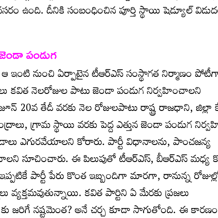
అవసరం ఉంది. దీనికి సంబంధించిన పూర్తి స్థాయి షెడ్యూల్ విడు
 జెండా పండుగ
కి ఆ ఇంటి నుంచి ఏర్పాటైన టీఆర్ఎస్ సంస్థాగత నిర్మాణం పోటీ
కురాలు కవిత నెలరోజుల పాటు జెండా పండుగ నిర్వహించాలని
జూన్ 20వ తేదీ వరకు నెల రోజులపాటు రాష్ట్ర రాజధాని, జిల్లా 
రాలు, గ్రామ స్థాయి వరకు పెద్ద ఎత్తున జెండా పండుగ నిర్వ
జెండాలు ఎగురవేయాలని కోరారు. పార్టీ విధానాలను, పాంచజన్య
చాలని సూచించారు. ఈ పిలుపుతో టీఆర్ఎస్, బీఆర్ఎస్ మధ్య కొన
్పటికే పార్టీ పేరు కొంత ఇబ్బందిగా మారగా, రానున్న రోజుల్లో
ు వ్యక్తమవుతున్నాయి. కవిత పార్టిని ఏ మేరకు ప్రజలు
స్ కు జరిగే నష్టమెంత? అనే చర్చ కూడా సాగుతోంది. ఈ కారణ