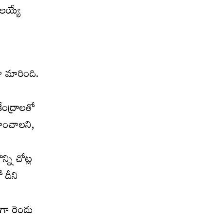
దలయ్యే
గా మారింది.
కేంద్రాలతో
హించాలని,
్ని చోట్ల
 దీని
ంగా రెండు