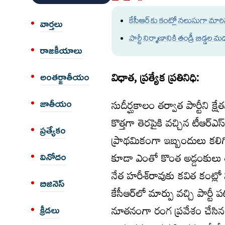
కేసీఆర్‌‌కు కంట్లో నలుసుగా మార
వార్త‌లు
పార్టీ నిర్మాణానికి తండ్రీ బిడ్డల మ
రాజకీయాలు
విధాత, ప్రత్యేక ప్రతినిధి:
అంత‌ర్జాతీయం
సుదీర్ఘకాలం తర్వాత పార్టీని క్
జాతీయం
కొత్తగా తెరపైకి వచ్చిన టీఆర్ఎస్
ప్రత్యేకం
ప్రాథమికంగా ఇబ్బందులు కలిగిస్త
కూడా ఎంతో కొంత అడ్డంకులు తప్పే
వినోదం
నేత హరీశ్‌రావుకు కవిత కంట్ల
బిజినెస్
కేసీఆర్‌లో మార్పు వచ్చి పార్టీ
నూతనంగా రంగ ప్రవేశం చేసిన 
క్రీడలు