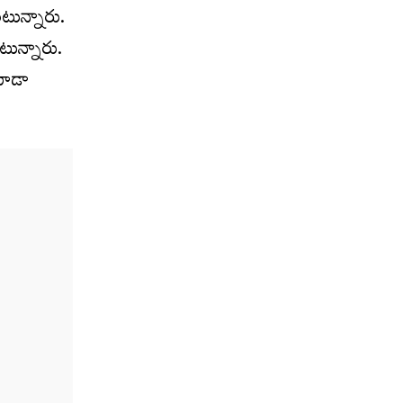
టున్నారు.
టున్నారు.
 కూడా