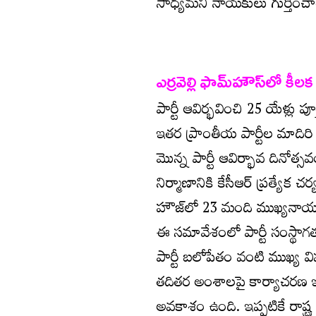
సాధ్యమని నాయకులు గుర్తించార
ఎర్రవెల్లి ఫామ్‌హౌస్‌లో కీలక
పార్టీ ఆవిర్భవించి 25 యేళ్లు
ఇతర ప్రాంతీయ పార్టీల మాదిరి 
మొన్న పార్టీ ఆవిర్భావ దినోత్సవ
నిర్మాణానికి కేసీఆర్ ప్రత్యేక చ
హౌజ్‌లో 23 మంది ముఖ్యనాయ
ఈ సమావేశంలో పార్టీ సంస్థాగత 
పార్టీ బలోపేతం వంటి ముఖ్య వ
తదితర అంశాలపై కార్యాచరణ ఇ
అవకాశం ఉంది. ఇప్పటికే రాష్ట్ర 