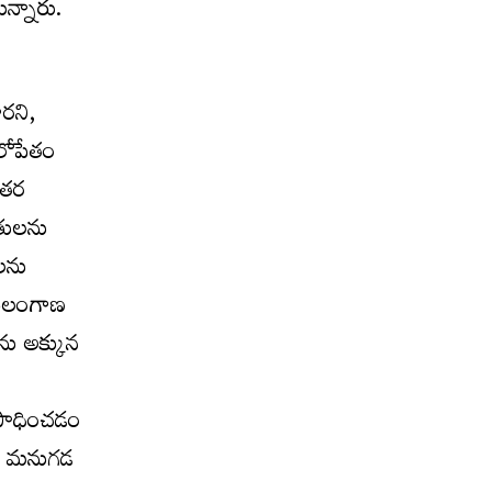
న్నారు.
ారని,
బలోపేతం
ఇతర
ితులను
లను
ే తెలంగాణ
ను అక్కున
 సాధించడం
ీకి మనుగడ