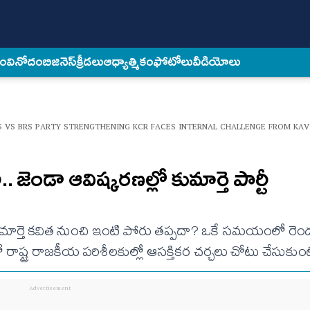
కం
వినోదం
బిజినెస్
క్రీడలు
ఆధ్యాత్మికం
ఫోటోలు
వీడియోలు
S VS BRS PARTY STRENGTHENING KCR FACES INTERNAL CHALLENGE FROM KA
ీ.. జెండా ఆవిష్కరణల్లో కుమార్తె పార్టీ
కు కుమార్తె కవిత నుంచి ఇంటి పోరు తప్పదా? ఒకే సమయంలో రెండు
లో రాష్ట్ర రాజకీయ పరిశీలకుల్లో ఆసక్తికర చర్చలు చోటు చేసుకు