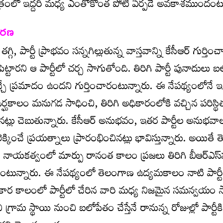
షేత్రంలో ఇద్దరి మధ్య ఎంతోకొంత పోటీ ఏర్పడే అవకాశముందంటు
ీకరణ
గి, పార్టీ ప్రాభవం సన్నగిల్లుతున్న వాస్తవాన్ని కేసీఆర్‌ గుర్తించ
ి పెట్టారని ఆ పార్టీలో చర్చ సాగుతోంది. తిరిగి పార్టీ పునాదులు 
ే ప్రమాదం ఉందని గుర్తించారంటున్నారు. ఈ నేపథ్యంలోనే 
 సుదీర్ఘకాలం మనుగడ సాధించి, తిరిగి అధికారంలోకి వచ్చిన పరిస్థ
నట్లు చెబుతున్నారు. కేసీఆర్ అనుభవం, ఇతర పార్టీల అనుభవా
్టాలెక్కించే ప్రయత్నాలు ప్రారంభించినట్లు భావిస్తున్నారు. అయిత
టీ నాయకత్వంలో మార్పు రానంత కాలం ప్రజలు తిరిగి బీఆర్ఎస్‌
ంటున్నారు. ఈ నేపథ్యంలో తెలంగాణ ఉద్యమకాలం నాటి పార్టీ
ికార కాలంలో పార్టీలో చేరిన వారి మధ్య నిజమైన సమన్వయం
 గ్రామ స్థాయి నుంచి బలోపేతం చేస్తేనే రానున్న రోజుల్లో పార్ట