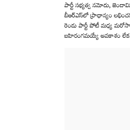
పార్టీ సభ్యత్వ నమోదు, జెండ
బీఆర్ఎస్‌లో ప్రాధాన్యం లభిం
రెండు పార్టీ పోటీ మధ్య మరోసా
బహిరంగమయ్యే అవకాశం లేకపో