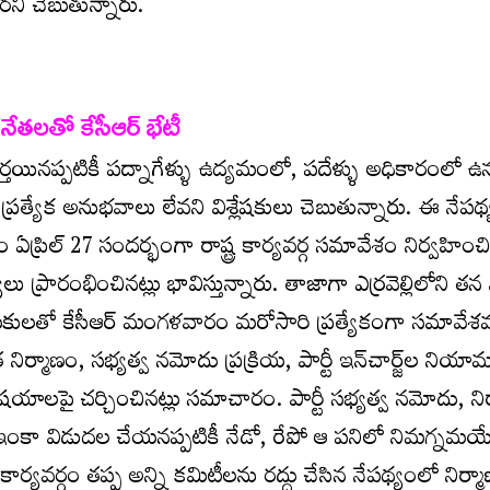
ని చెబుతున్నారు.
 నేతలతో కేసీఆర్‌ భేటీ
 పూర్తయినప్పటికీ పద్నాగేళ్ళు ఉద్యమంలో, పదేళ్ళు అధికారంలో 
ప్రత్యేక అనుభవాలు లేవని విశ్లేషకులు చెబుతున్నారు. ఈ నేపథ
ం ఏప్రిల్ 27 సందర్భంగా రాష్ట్ర కార్యవర్గ సమావేశం నిర్వహించి,
ర్యలు ప్రారంభించినట్లు భావిస్తున్నారు. తాజాగా ఎర్రవెల్లిలోని త
కులతో కేసీఆర్ మంగళవారం మరోసారి ప్రత్యేకంగా సమావేశ
నిర్మాణం, సభ్యత్వ నమోదు ప్రక్రియ, పార్టీ ఇన్‌చార్జ్‌ల ని
ిషయాలపై చర్చించినట్లు సమాచారం. పార్టీ సభ్యత్వ నమోదు, ని
ంకా విడుదల చేయనప్పటికీ నేడో, రేపో ఆ పనిలో నిమగ్నమయ్
కార్యవర్గం తప్ప అన్ని కమిటీలను రద్దు చేసిన నేపథ్యంలో నిర్మాణ