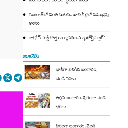
పెరిగిన బంగారం ధర..స్థిరంగా వెండి
గుజరాత్‌లో వింత ఘటన.. బావి నీళ్లలో సముద్రపు
అలలు!
కాక్రోచ్ పార్టీ కొత్త కార్యాచరణ..‘క్యా బోల్తీ పబ్లిక్’!
బిజినెస్
భారీగా పెరిగిన బంగారం,
వెండి ధరలు
తగ్గిన బంగారం..స్థిరంగా వెండి
ధరలు
స్థిరంగా బంగారం, వెండి