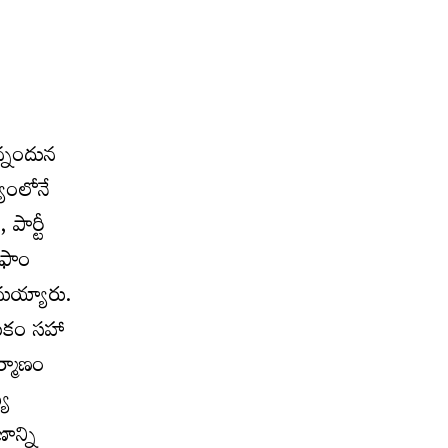
ఉన్నందున
్యంలోనే
 పార్టీ
న ఫాం
మయ్యారు.
యామకం సహా
ర్మాణం
యే
ాన్ని