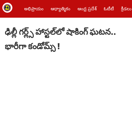
అభిప్రాయం
ఆధ్యాత్మికం
ఆంధ్ర ప్రదేశ్
ఓటీటీ
క్రీడలు
ఢిల్లీ గర్ల్స్ హాస్టల్‌లో షాకింగ్ ఘటన..
భారీగా కండోమ్స్ !