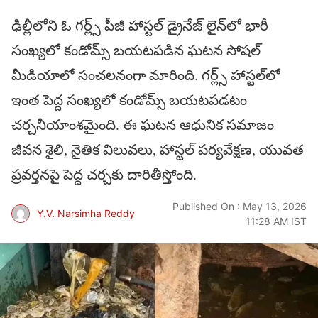
ఢిల్లీలోని ఓ గర్ల్స్ పీజీ హాస్టల్ డ్రైనేజ్ లైన్‌లో భారీ
సంఖ్యలో కండోమ్స్ బయటపడిన ఘటన సోషల్
మీడియాలో సంచలనంగా మారింది. గర్ల్స్ హాస్టల్‌లో
ఇంత పెద్ద సంఖ్యలో కండోమ్స్ బయటపడటం
చర్చనీయాంశమైంది. ఈ ఘటన ఆధునిక సమాజం
జీవన శైలి, నైతిక విలువలు, హాస్టల్ పర్యవేక్షణ, యువత
ప్రవర్తనపై పెద్ద చర్చకు దారితీస్తోంది.
Published On : May 13, 2026
Y.V. Narsimha Reddy
11:28 AM IST