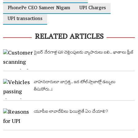
PhonePe CEO Sameer Nigam
UPI Charges
UPI transactions
RELATED ARTICLES
సైబర్‌ నేరగాళ్ల QR చెల్లింపులకు వ్యాపారులు బలి.. ఖాతాలు ఫ్రీజ్‌
వాహనదారులూ జాగ్రత్త.. ఇక టోల్​ప్లాజాల్లో డబ్బులు
తీసుకోరు..!
యూపీఐ లావాదేవీలు ఫెయిలైతే ఏం చేయాలి?