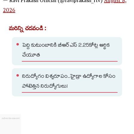
— Ravi Prakash Official (@raviprakash_rtv)
August 8,
2026
మరిన్ని చదవండి :
పెద్ది కుటుంబానికి బీఆర్ఎస్ 2.25కోట్ల ఆర్థిక
చేయూత
నిరుద్యోగం విశ్వరూపం..హైడ్రా ఉద్యోగాల కోసం
పోటెత్తిన నిరుద్యోగులు!