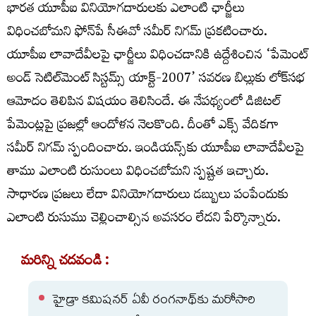
భారత యూపీఐ వినియోగదారులకు ఎలాంటి ఛార్జీలు
విధించబోమని ఫోన్‌పే సీఈవో సమీర్‌ నిగమ్‌ ప్రకటించారు.
యూపీఐ లావాదేవీలపై ఛార్జీలు విధించడానికి ఉద్దేశించిన ‘పేమెంట్
అండ్ సెటిల్‌మెంట్ సిస్టమ్స్ యాక్ట్-2007’ సవరణ బిల్లుకు లోక్‌సభ
ఆమోదం తెలిపిన విషయం తెలిసిందే. ఈ నేపథ్యంలో డిజిటల్‌
పేమెంట్లపై ప్రజల్లో ఆందోళన నెలకొంది. దీంతో ఎక్స్‌ వేదికగా
సమీర్‌ నిగమ్‌ స్పందించారు. ఇండియన్స్‌కు యూపీఐ లావాదేవీలపై
తాము ఎలాంటి రుసుంలు విధించబోమని స్పష్టత ఇచ్చారు.
సాధారణ ప్రజలు లేదా వినియోగదారులు డబ్బులు పంపేందుకు
ఎలాంటి రుసుము చెల్లించాల్సిన అవసరం లేదని పేర్కొన్నారు.
మరిన్ని చదవండి :
హైడ్రా కమిషనర్ ఏవీ రంగనాథ్‌కు మరోసారి