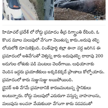
హిమాచల్ ప్రదేశ్ లో రోడ్డు ప్రమాదం తీవ్ర దిగ్భ్రాంతి రేపింది. ఓ
కొండ మూల మలుపులో వేగంగా వెలుతున్న కారు..అదుపు తప్పి
లోయలోకి దూసుకెళ్లింది. చింత్‌పూర్ణి జిల్లా ఊనా వద్ద జరిగిన ఈ
ప్రమాదంలో అతివేగంతో వెళ్తున్న కారు అదుపుతప్పి దాదాపు 200
అడుగుల లోతుకు పడి మంటలు చెలరేగాయి. లుధియానాకు
చెందిన ఇద్దరు ప్రయాణికులు అక్కడికక్కడే ప్రాణాలు కోల్పోయారు.
ప్రమాదంలో కారు నుజ్జునుజ్జు అయిపోయింది.
డ్రైవర్ అతి వేగమే ప్రమాదానికి కారణమంటున్న స్థానికులు
అంటున్నారు. రోడ్డు మలుపులో ఎదురుగా వస్తున్న వాహనాలను,
మలుపును అంచనా వేయకుండా వేగంగా కారు నడపడంతో