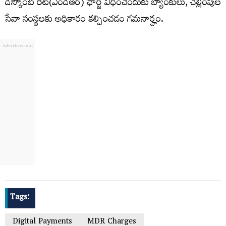
డిస్కౌంట్‌ రేట్‌(ఎండీఆర్‌) ఛార్జీ విధించేందుకు బ్యాంకులు, చెల్లింపుల
సేవా సంస్థలకు అధికారం కల్పించడం గమనార్హం.
Tags:
Digital Payments
MDR Charges