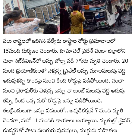
పలు రాష్ట్రలలో జరిగిన వేర్వేరు రాష్ట్రాల రోడ్డు ప్రమాదాలలో
15మంది దుర్మణం చెందారు. హిమాచ‌ల్ ప్రదేశ్‌ చంబా జిల్లాలోని
చురా స‌బ్‌డివిజ‌న్‌లో బస్సు బోల్తా పడి 7గురు మృతి చెందారు. 20
మంది ప్రయాణికులతో వెళ్తున్న ప్రైవేట్ బస్సు మూలమలుపు వద్ద
అదుపుతప్పి కొండపై నుంచి కింద రోడ్డుపై పడిపోయింది. చంబా
నుంచి బైరాఘ‌ర్‌కు వెళ్తున్న బస్సు చాలుంజ్ మ‌లుపు వ‌ద్ద అదుపు
తప్పి, కింద ఉన్న మరో రోడ్డుపై బస్సు పడిపోయింది.
తలక్రిందులుగా బస్సు పడటంతో.. అక్కడికక్కడే 7 మంది మృతి
చెందగా, మరో 11 మందికి గాయాలు అయ్యాయి. మృతుల్లో డ్రైవర్,
కండక్టర్‌తో పాటు నలుగురు పురుషులు, ముగ్గురు మహిళలు