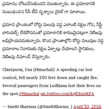
ప్రమాదం చోటుచేసుకుందని చెబుతున్నారు. ఈ ప్రమాదానికి
సంబంధించిన సీసీ టీవీ దృశ్యాలు వైరల్ గా మారాయి.
ప్రమాద ప్రాంతంలో రోడ్డు మలుపు వద్ద ఎలాంటి రక్షణ గోడ, సేఫ్టీ
బారియర్స్ లేకపోవడంతో ప్రమాదానికి కారణమైనట్లుగా నెటిజన్లు
అభిప్రాయపడుతున్నారు. కొండ ప్రాంతాల్లోని రోడ్డు మలుపుల వద్ద
ప్రమాదాల నివారణకు రక్షణ ఏర్పాట్లు చేయాలని స్థానికులు,
నెటిజన్లు డిమాండ్ చేస్తున్నారు.
Chintpurni, Una (Himachal): A speeding car lost
control, fell nearly 200 feet down and caught fire.
Several passengers from Ludhiana lost their lives on
the spot.
#Himachal
pic.twitter.com/kqfEKu6KPA
— Smriti Sharmaa (@SmritiSharma_)
April 30, 2026