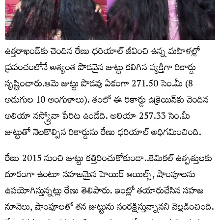
ఉత్తరాఖండ్‌కు చెందిన రేణు ధరియాల్ జీవించి ఉన్న మహిళల్లో
ప్రపంచంలోనే అత్యంత పొడవైన జుట్టు కలిగిన వ్యక్తిగా రికార్డు
సృష్టించారు.ఆమె జుట్టు పొడవు ఏకంగా 271.50 సెం.మీ (8
అడుగుల 10 అంగుళాలు). తంలో ఈ రికార్డు ఉక్రెయిన్‌కు చెందిన
అలియా నస్య్రోవా పేరిట ఉండేది. అలియా 257.33 సెం.మీ
జుట్టుతో నెలకొల్పిన రికార్డును రేణు ధరియాల్ అధిగమించింది.
రేణు 2015 నుంచి జుట్టు కత్తిరించుకోకుండా..కెమికల్ ఉత్పత్తులకు
దూరంగా ఉంటూ సహజమైన హెయిర్ ఆయిల్స్, షాంపూలను
ఉపయోగిస్తున్నట్లు రేణు తెలిపారు. ఇంట్లో తయారుచేసిన సహజ
నూనెలు, షాంపూలతో తన జుట్టును సంరక్షిస్తున్నానని వెల్లడించింది.