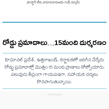
ఫాస్టాగ్‌ లేని వాహనదారులకు గుడ్ న్యూస్!
రోడ్డు ప్రమాదాలు…15మంది దుర్మరణం
హిమాచల్ ప్రదేశ్, ఉత్తరాఖండ్, కర్ణాటకలో జరిగిన వేర్వేరు
రోడ్డు ప్రమాదాల్లో మొత్తం 15 మంది ప్రాణాలు కోల్పోయారు.
పలువురు తీవ్రంగా గాయపడగా, సహాయక చర్యలు
కొనసాగుతున్నాయి.