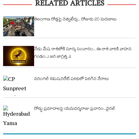
RELATED ARTICLES
తెలంగాణ రోడ్లపై నెత్తుటేర్లు.. రోజుకు 20 మరణాలు
నేడు మేష రాశిలోకి సూర్య సంచారం.. ఈ రాశి వారికి వాహ‌న
గండం..! జ‌ర జాగ్ర‌త్త‌..!!
వరంగల్ కమిషనరేట్ పరిధిలో పెరిగిన నేరాలు
రోడ్డు ప్రమాదాలపై యమధర్మరాజు ప్రచారం..వైరల్