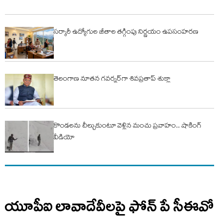
సర్కారీ ఉద్యోగుల జీతాల తగ్గింపు నిర్ణయం ఉపసంహరణ
తెలంగాణ నూత‌న గ‌వ‌ర్న‌ర్‌గా శివ‌ప్ర‌తాప్ శుక్లా
కొండలను చీల్చుకుంటూ వెళ్లిన మంచు ప్రవాహం.. షాకింగ్‌
వీడియో
యూపీఐ లావాదేవీలపై ఫోన్ పే సీఈవో