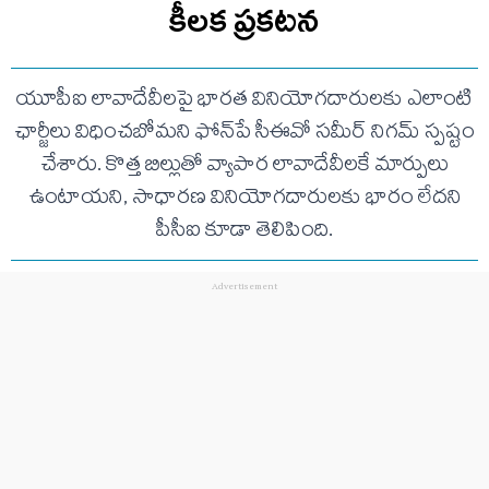
కీలక ప్రకటన
యూపీఐ లావాదేవీలపై భారత వినియోగదారులకు ఎలాంటి
ఛార్జీలు విధించబోమని ఫోన్‌పే సీఈవో సమీర్ నిగమ్ స్పష్టం
చేశారు. కొత్త బిల్లుతో వ్యాపార లావాదేవీలకే మార్పులు
ఉంటాయని, సాధారణ వినియోగదారులకు భారం లేదని
పీసీఐ కూడా తెలిపింది.