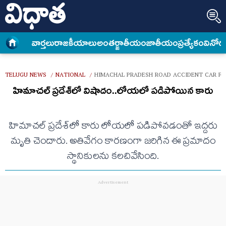
వార్త‌లు
రాజకీయాలు
అంత‌ర్జాతీయం
జాతీయం
ప్రత్యేకం
వినోద
TELUGU NEWS
NATIONAL
HIMACHAL PRADESH ROAD ACCIDENT CAR FAL
/
/
హిమాచల్ ప్రదేశ్‌లో విషాదం..లోయలో పడిపోయిన కారు
హిమాచల్ ప్రదేశ్‌లో కారు లోయలో పడిపోవడంతో ఇద్దరు
మృతి చెందారు. అతివేగం కారణంగా జరిగిన ఈ ప్రమాదం
స్థానికులను కలచివేసింది.