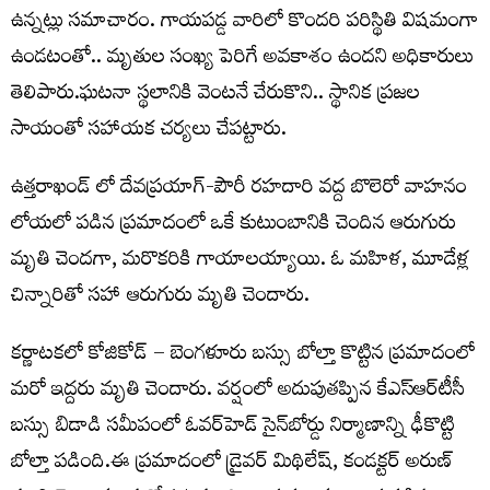
ఉన్నట్లు సమాచారం. గాయపడ్డ వారిలో కొందరి పరిస్థితి విషమంగా
ఉండటంతో.. మృతుల సంఖ్య పెరిగే అవకాశం ఉందని అధికారులు
తెలిపారు.ఘటనా స్థలానికి వెంటనే చేరుకొని.. స్థానిక ప్రజల
సాయంతో సహాయక చర్యలు చేపట్టారు.
ఉత్తరాఖండ్ లో దేవప్రయాగ్-పౌరీ రహదారి వద్ద బొలెరో వాహనం
లోయలో పడిన ప్రమాదంలో ఒకే కుటుంబానికి చెందిన ఆరుగురు
మృతి చెందగా, మరొకరికి గాయాలయ్యాయి. ఓ మహిళ, మూడేళ్ల
చిన్నారితో సహా ఆరుగురు మృతి చెందారు.
కర్ణాటకలో కోజికోడ్‌ – బెంగళూరు బస్సు బోల్తా కొట్టిన ప్రమాదంలో
మరో ఇద్దరు మృతి చెందారు. వర్షంలో అదుపుతప్పిన కేఎస్‌ఆర్‌టీసీ
బస్సు బిడాడి సమీపంలో ఓవర్‌హెడ్‌ సైన్‌బోర్డు నిర్మాణాన్ని ఢీకొట్టి
బోల్తా పడింది.ఈ ప్రమాదంలో డ్రైవర్‌ మిథిలేష్‌, కండక్టర్‌ అరుణ్‌