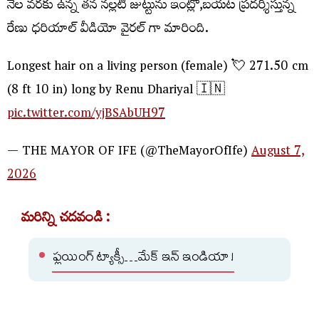
నేల వరకు ఉన్న తన నల్లటి జుట్టును ఇంట్లో,బయట ప్రదర్శిస్తున్న
రేణు ధరియాల్ వీడియో వైరల్ గా మారింది.
Longest hair on a living person (female) 💘 271.50 cm
(8 ft 10 in) long by Renu Dhariyal 🇮🇳
pic.twitter.com/yjBSAbUH97
— THE MAYOR OF IFE (@TheMayorOfIfe)
August 7,
2026
మరిన్ని చదవండి :
ఫ్లయింగ్ ట్యాక్సీ…మేక్ ఇన్ ఇండియా !
సుందరం ఉప్పల్ చెరువు..బస్టాండ్ అధ్వాన్నం!!