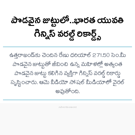
పొడవైన జుట్టులో..భారత యువతి
గిన్నిస్ వరల్డ్ రికార్డ్స్
ఉత్తరాఖండ్‌కు చెందిన రేణు ధరియాల్ 271.50 సెం.మీ
పొడవైన జుట్టుతో జీవించి ఉన్న మహిళల్లో అత్యంత
పొడవైన జుట్టు కలిగిన వ్యక్తిగా గిన్నిస్ వరల్డ్ రికార్డు
సృష్టించారు. ఆమె వీడియో సోషల్ మీడియాలో వైరల్
అవుతోంది.