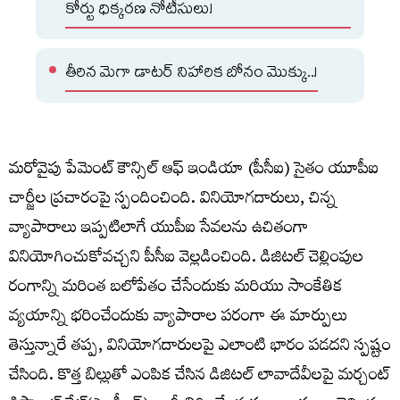
కోర్టు ధిక్కరణ నోటీసులు!
తీరిన మెగా డాటర్ నిహారిక బోనం మొక్కు..!
మరోవైపు పేమెంట్ కౌన్సిల్ ఆఫ్ ఇండియా (పీసీఐ) సైతం యూపీఐ
చార్జీల ప్రచారంపై స్పందించింది. వినియోగదారులు, చిన్న
వ్యాపారాలు ఇప్పటిలాగే యుపీఐ సేవలను ఉచితంగా
వినియోగించుకోవచ్చని పీసీఐ వెల్లడించింది. డిజిటల్ చెల్లింపుల
రంగాన్ని మరింత బలోపేతం చేసేందుకు మరియు సాంకేతిక
వ్యయాన్ని భరించేందుకు వ్యాపారాల పరంగా ఈ మార్పులు
తెస్తున్నారే తప్ప, వినియోగదారులపై ఎలాంటి భారం పడదని స్పష్టం
చేసింది. కొత్త బిల్లుతో ఎంపిక చేసిన డిజిటల్‌ లావాదేవీలపై మర్చంట్‌