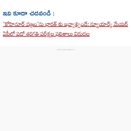
ఇవి కూడా చదవండి :
‘కోహినూర్‌ వజ్రం’ను భారత్ కు ఇవ్వాల్సిందే: న్యూయార్క్ మేయర్
ఏపీలో పదో తరగతి పరీక్షల ఫలితాలు విడుదల