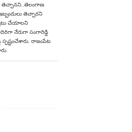
మ్ తెచ్చానని..తెలంగాణ
ఇబ్బందులు తెచ్చారని
ర్పాటు చేయాలని
రిగా నేరుగా సంగారెడ్డి
ి స్పష్టంచేశారు. రాజంపేట
ారు.