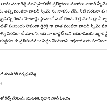
తాను సంగారెడ్డి మున్సిపాలిటీకి ప్రత్యేకంగా మంజీరా వాటర్ స్కీ
ను తెచ్చి మంజీరా వాటర్ స్కీమ్ ను నాశనం చేసి..నీటి సరఫరా కు 
 ఇప్పుడున్న రెండు మోటార్లు స్థానంలో మరో రెండు కొత్త మోటార్లు ఏ
ో సంబంధం లేకుండా డైరెక్ట్ గా పాత మంజీరా వాటర్ స్కీమ్ మాది
ళ్ళు సరఫరా చేయాలని, ఇది నా టార్గెట్ అని అధికారులకు జగ్గారెడ్డ
్ పునరుద్దరణ కు ప్రతిపాదనలు సిద్దం చేయాలని అధికారులకు సూచించ
పటి నుంచి గిగ్ వర్కర్ల సమ్మె
26
రాలతో రీల్స్ చేయండి: యువతకు ప్రధాని మోదీ పిలుపు