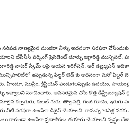
జలకు సరిపడ నాణ్యమైన మంజీరా నీళ్ళు అదనంగా సరఫరా చేసేందుకు 
 టీపీసీసీ వర్కింగ్ ప్రెసిడెంట్ తూర్పు జగ్గారెడ్డి మున్సిపల్, పబ్
గారెడ్డి వాటర్ స్కీమ్ లపై ఆయన ఇరిగేషన్, ఆర్ డబ్ల్యుఎస్ అధి
మున్సిపాలిటీలో ఇప్పుడున్న ఫిల్టర్ బెడ్ కు అదనంగా మరో ఫిల్టర్ బెడ
చారు. హిందూ, ముస్లిం, క్రిస్టియన్ పండుగలప్పుడు ఉదయం, సాయం
 ఇవ్వాలని సూచించారు. అవసరమైన చోట కొత్త డిస్ట్రిబ్యూషన్ లైన్
రామాలైన కల్పగురు, కులబ్ గురు, తాల్లపల్లి, గంజి గూడెం, ఇరుగు పల్
గు నీటి సరఫరా ఉండేలా డిజైన్ చేయాలని..రానున్న 50ఏళ్ల వరకు సంగ
ులు రాకుండా ఉండేలా ప్రణాళికలు తయారు చేయాలని స్పష్టం చేశా