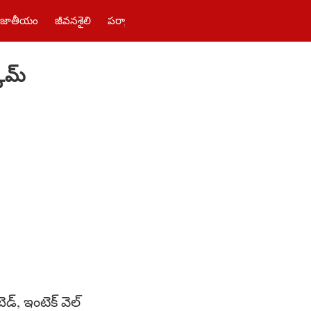
జాతీయం
జీవనశైలి
పర్యాటకం
తెలంగాణ‌
పాలిటిక్స్
ఫోటోలు
కీమ్
డ్, ఇంటెక్ వెల్