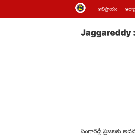
అభిప్రాయం
ఆధ్యా
Jaggareddy : సం
సంగారెడ్డి ప్రజలకు అదన