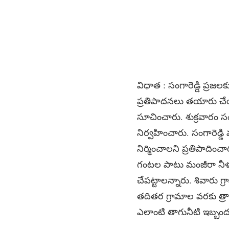
విధాత : సంగారెడ్డి ప్ర
ప్రతిపాదనలు తయారు చేయాలని
సూచించారు. శుక్రవారం సం
నిర్వహించారు. సంగారెడ్డి 
నిర్మించాలని ప్రతిపాదిం
గంటల పాటు మంజీరా నీళ్ళు
చేపట్టాలన్నారు. శివారు గ్
తదితర గ్రామాల వరకు త్రా
ఎలాంటి తాగునీటి ఇబ్బంద