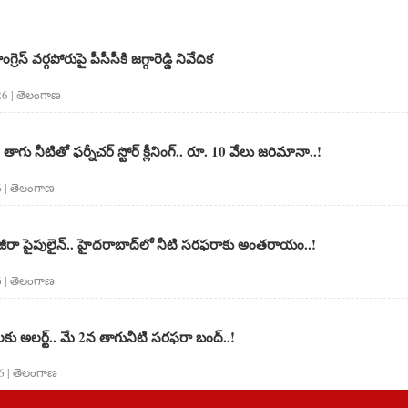
గ్రెస్ వర్గపోరుపై పీసీసీకి జగ్గారెడ్డి నివేదిక
6 | తెలంగాణ‌
ు నీటితో ఫ‌ర్నీచ‌ర్ స్టోర్ క్లీనింగ్.. రూ. 10 వేలు జ‌రిమానా..!
 | తెలంగాణ‌
ీరా పైపులైన్.. హైద‌రాబాద్‌లో నీటి స‌ర‌ఫ‌రాకు అంత‌రాయం..!
 | తెలంగాణ‌
కు అల‌ర్ట్.. మే 2న తాగునీటి స‌ర‌ఫ‌రా బంద్..!
6 | తెలంగాణ‌