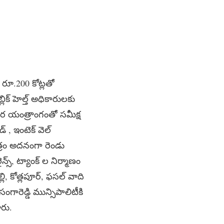
రూ.200 కోట్లతో
లిక్ హెల్త్ అధికారులకు
కార యంత్రాంగంతో సమీక్ష
్ , ఇంటెక్ వెల్
త్రం అదనంగా రెండు
స్, ట్యాంక్ ల నిర్మాణం
లి, కోత్లపూర్, ఫసల్ వాది
ారెడ్డి మున్సిపాలిటీకి
రు.