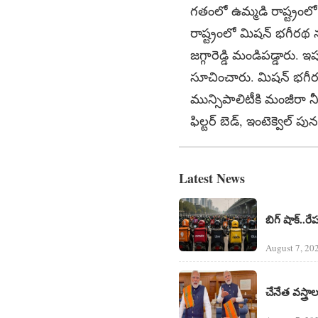
గతంలో ఉమ్మడి రాష్ట్రంలో 
రాష్ట్రంలో మిషన్ భగీరథ 
జగ్గారెడ్డి మండిపడ్డారు.
సూచించారు. మిషన్ భగీరథత
మున్సిపాలిటీకి మంజీరా నీ
ఫిల్టర్ బెడ్, ఇంటెక్వెల
Latest News
బిగ్ షాక్..రే
August 7, 20
చేనేత వస్త్