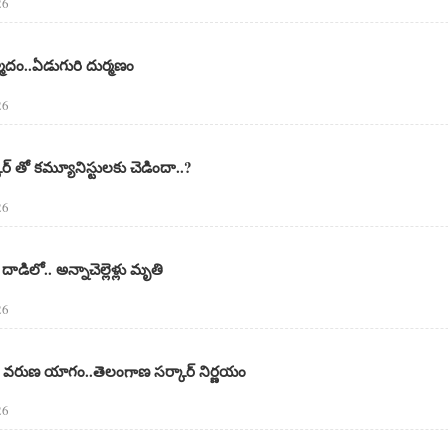
26
న్మాదం..ఏడుగురి దుర్మణం
26
ార్ తో కమ్యూనిస్టులకు చెడిందా..?
26
డిలో.. అన్నాచెల్లెళ్లు మృతి
26
వరుణ యాగం..తెలంగాణ సర్కార్ నిర్ణయం
26