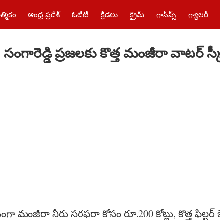
త్మికం
ఆంధ్ర ప్రదేశ్
ఓటీటీ
క్రీడలు
క్రైమ్‌
గాసిప్స్
గ్యాలరీ
గారెడ్డి ప్రజలకు కొత్త మంజీరా వాటర్ స్
ంగా మంజీరా నీరు సరఫరా కోసం రూ.200 కోట్లు, కొత్త ఫిల్టర్ బె