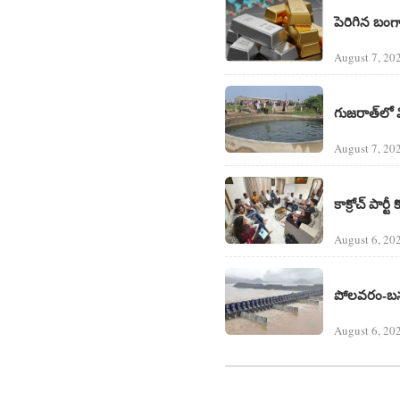
పెరిగిన బంగా
August 7, 20
గుజరాత్‌లో
August 7, 20
కాక్రోచ్ పార్టీ
August 6, 20
పోలవరం-బనకచర
August 6, 20