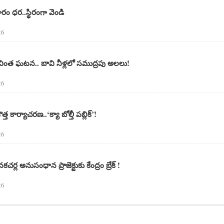
రం ధర..స్థిరంగా వెండి
26
 వింత ఘటన.. బావి నీళ్లలో సముద్రపు అలలు!
26
 కొత్త కార్యాచరణ..‘క్యా బోల్తీ పబ్లిక్’!
26
్ల అనుసంధాన ప్రాజెక్టుకు కేంద్రం బ్రేక్ !
26