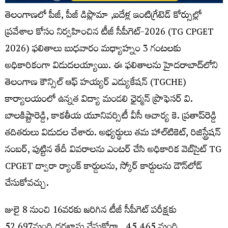
తెలంగాణలో పీజీ, పీజీ డిప్లొమా ,ఐదేళ్ల ఇంటిగ్రేటెడ్ కోర్సుల్లో
ప్రవేశాల కోసం నిర్వహించిన టీజీ సీపీగెట్-2026 (TG CPGET
2026) ఫలితాలు బుధవారం మధ్యాహ్నం 3 గంటలకు
అధికారికంగా విడుదలయ్యాయి. ఈ ఫలితాలను హైదరాబాద్‌లోని
తెలంగాణ కౌన్సిల్ ఆఫ్‌ హయ్యర్‌ ఎడ్యుకేషన్‌ (TGCHE)
కార్యాలయంలో ఉన్నత విద్యా మండలి ఛైర్మన్‌ ప్రొఫెసర్‌ వి.
బాలకిష్టారెడ్డి, కాకతీయ యూనివర్సిటీ వీసీ ఆచార్య కె. ప్రతాప్‌రెడ్డి
తదితరులు విడుదల చేశారు. అభ్యర్థులు తమ హాల్‌టికెట్, రిజిస్ట్రేషన్
నంబర్, పుట్టిన తేదీ వివరాలను ఎంటర్ చేసి అధికారిక వెబ్‌సైట్ TG
CPGET ద్వారా ర్యాంక్ కార్డులను, స్కోర్ కార్డులను డౌన్‌లోడ్
చేసుకోవచ్చు.
జులై 8 నుంచి 16వరకు జరిగిన టీజీ సీపీగెట్ పరీక్షకు