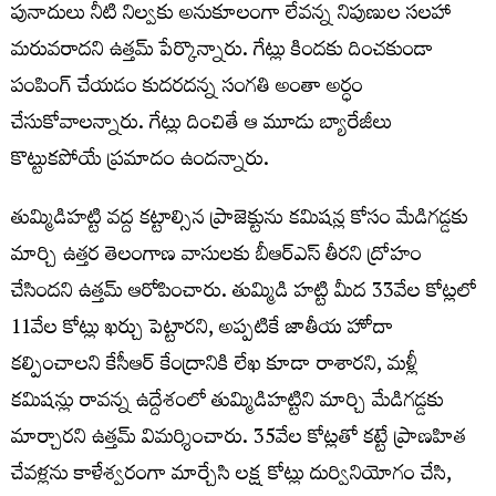
పునాదులు నీటి నిల్వకు అనుకూలంగా లేవన్న నిపుణుల సలహా
మరువరాదని ఉత్తమ్ పేర్కొన్నారు. గేట్లు కిందకు దించకుండా
పంపింగ్ చేయడం కుదరదన్న సంగతి అంతా అర్ధం
చేసుకోవాలన్నారు. గేట్లు దించితే ఆ మూడు బ్యారేజీలు
కొట్టుకపోయే ప్రమాదం ఉందన్నారు.
తుమ్మిడిహట్టి వద్ద కట్టాల్సిన ప్రాజెక్టును కమిషన్ల కోసం మేడిగడ్డకు
మార్చి ఉత్తర తెలంగాణ వాసులకు బీఆర్ఎస్ తీరని ద్రోహం
చేసిందని ఉత్తమ్ ఆరోపించారు. తుమ్మిడి హట్టి మీద 33వేల కోట్లలో
11వేల కోట్లు ఖర్చు పెట్టారని, అప్పటికే జాతీయ హోదా
కల్పించాలని కేసీఆర్ కేంద్రానికి లేఖ కూడా రాశారని, మళ్లీ
కమిషన్లు రావన్న ఉద్దేశంలో తుమ్మిడిహట్టిని మార్చి మేడిగడ్డకు
మార్చారని ఉత్తమ్ విమర్శించారు. 35వేల కోట్లతో కట్టే ప్రాణహిత
చేవళ్లను కాళేశ్వరంగా మార్చేసి లక్ష కోట్లు దుర్వినియోగం చేసి,