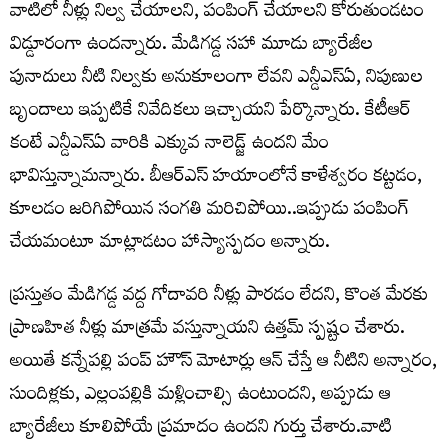
వాటిలో నీళ్లు నిల్వ చేయాలని, పంపింగ్ చేయాలని కోరుతుండటం
విడ్డూరంగా ఉందన్నారు. మేడిగడ్డ సహా మూడు బ్యారేజీల
పునాదులు నీటి నిల్వకు అనుకూలంగా లేవని ఎన్డీఎస్ఏ, నిపుణుల
బృందాలు ఇప్పటికే నివేదికలు ఇచ్చాయని పేర్కొన్నారు. కేటీఆర్
కంటే ఎన్డీఎస్ఏ వారికి ఎక్కువ నాలెడ్జ్ ఉందని మేం
భావిస్తున్నామన్నారు. బీఆర్ఎస్ హయాంలోనే కాళేశ్వరం కట్టడం,
కూలడం జరిగిపోయిన సంగతి మరిచిపోయి..ఇప్పుడు పంపింగ్
చేయమంటూ మాట్లాడటం హాస్యాస్పదం అన్నారు.
ప్రస్తుతం మేడిగడ్డ వద్ద గోదావరి నీళ్లు పారడం లేదని, కొంత మేరకు
ప్రాణహిత నీళ్లు మాత్రమే వస్తున్నాయని ఉత్తమ్ స్పష్టం చేశారు.
అయితే కన్నేపల్లి పంప్ హౌస్ మోటార్లు ఆన్ చేస్తే ఆ నీటిని అన్నారం,
సుందిళ్లకు, ఎల్లంపల్లికి మళ్లించాల్సి ఉంటుందని, అప్పుడు ఆ
బ్యారేజీలు కూలిపోయే ప్రమాదం ఉందని గుర్తు చేశారు.వాటి