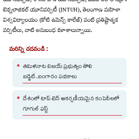
యూనివర్సిటీ, శాతవాహన యూనివర్సిటీ, జవహర్‌లాల్ నెహ్రూ
టెక్నలాజికల్ యూనివర్సిటీ (JNTUH), తెలంగాణ మహిళా
విశ్వవిద్యాలయం (కోటి ఉమెన్స్ కాలేజ్) వంటి ప్రతిష్టాత్మక
వర్సిటీలు, వాటి అనుబంధ కళాశాలున్నాయి.
మరిన్ని చదవండి :
తమిళనాట విజయ్ ప్రభుత్వం తొలి
బడ్జెట్‌..బంగారం పథకాలు
దేశంలో టాప్ టెన్ ఆకర్షణీయమైన కంపెనీలలో
గూగుల్‌ ఫస్ట్‌