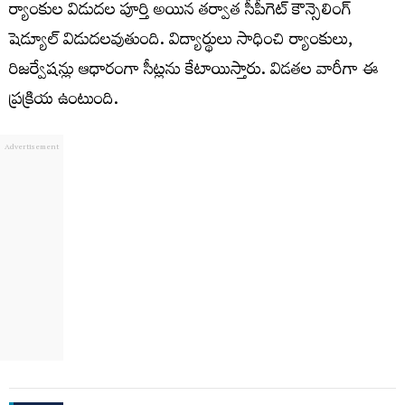
ర్యాంకుల విడుదల పూర్తి అయిన తర్వాత సీపీగెట్ కౌన్సెలింగ్
షెడ్యూల్ విడుదలవుతుంది. విద్యార్థులు సాధించి ర్యాంకులు,
రిజర్వేషన్లు ఆధారంగా సీట్లను కేటాయిస్తారు. విడతల వారీగా ఈ
ప్రక్రియ ఉంటుంది.