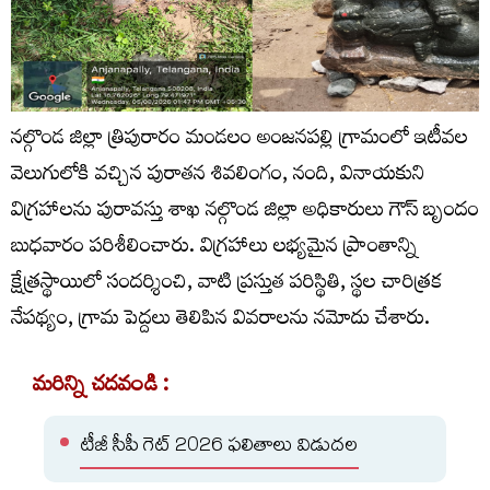
నల్గొండ జిల్లా త్రిపురారం మండలం అంజనపల్లి గ్రామంలో ఇటీవల
వెలుగులోకి వచ్చిన పురాతన శివలింగం, నంది, వినాయకుని
విగ్రహాలను పురావస్తు శాఖ నల్గొండ జిల్లా అధికారులు గౌస్ బృందం
బుధవారం పరిశీలించారు. విగ్రహాలు లభ్యమైన ప్రాంతాన్ని
క్షేత్రస్థాయిలో సందర్శించి, వాటి ప్రస్తుత పరిస్థితి, స్థల చారిత్రక
నేపథ్యం, గ్రామ పెద్దలు తెలిపిన వివరాలను నమోదు చేశారు.
మరిన్ని చదవండి :
టీజీ సీపీ గెట్ 2026 ఫలితాలు విడుదల