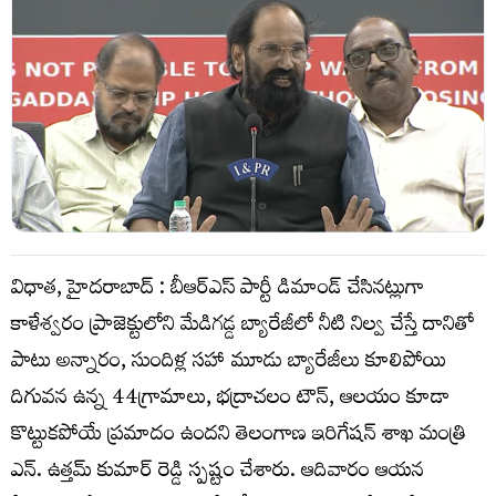
విధాత, హైదరాబాద్ : బీఆర్ఎస్ పార్టీ డిమాండ్ చేసినట్లుగా
కాళేశ్వరం ప్రాజెక్టులోని మేడిగడ్డ బ్యారేజీలో నీటి నిల్వ చేస్తే దానితో
పాటు అన్నారం, సుందిళ్ల సహా మూడు బ్యారేజీలు కూలిపోయి
దిగువన ఉన్న 44గ్రామాలు, భద్రాచలం టౌన్, ఆలయం కూడా
కొట్టుకపోయే ప్రమాదం ఉందని తెలంగాణ ఇరిగేషన్ శాఖ మంత్రి
ఎన్. ఉత్తమ్ కుమార్ రెడ్డి స్పష్టం చేశారు. ఆదివారం ఆయన