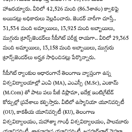
52,697మంది దరఖాస్తు చేసుకోగా.. 45,465 మంది
హాజరయ్యారు. వీరిలో 42,526 మంది (86.3శాతం) క్వాలిఫై
అయినట్లు అధికారులు వెల్లడించారు. జెండర్‌ వారీగా చూస్తే..
31,534 మంది అమ్మాయిలు, 13,925 మంది అబ్బాయిలు,
ముగ్గురు ట్రాన్స్‌జెండర్‌లు సీపీగెట్‌ పరీక్ష రాయగా.. వీరిలో 29,365
మంది అమ్మాయిలు, 13,158 మంది అబ్బాయిలు, ముగ్గురు
ట్రాన్స్‌జెండర్‌లు అర్హత సాధించినట్లు పేర్కొన్నారు.
సీపీగెట్ ర్యాంకుల ఆధారంగానే తెలంగాణ వ్యాప్తంగా ఉన్న
విశ్వవిద్యాలయాల్లో ఎంఏ (MA), ఎంఎస్సీ (M.Sc), ఎంకామ్
(M.Com) తో పాటు పలు పీజీ డిప్లొమా, ఐదేళ్ల ఇంటిగ్రేటేడ్
కోర్సుల్లో ప్రవేశాలు కల్పిస్తారు. వీటిలో ఉస్మానియా యూనివర్సిటీ
(OU), కాకతీయ యూనివర్సిటీ (KU), తెలంగాణ
విశ్వవిద్యాలయం, మహాత్మా గాంధీ విశ్వవిద్యాలయం, పాలమూరు