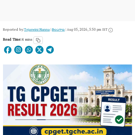
Reported by:
Tejaswini Nanna
|
తెలంగాణ‌
|
Aug 05, 2026, 5:50 pm IST
Read Time:
4 mins