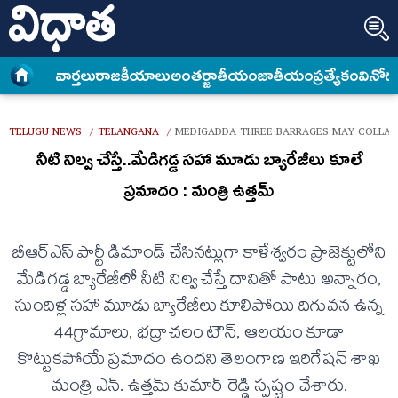
వార్త‌లు
రాజకీయాలు
అంత‌ర్జాతీయం
జాతీయం
ప్రత్యేకం
వినోద
TELUGU NEWS
TELANGANA
MEDIGADDA THREE BARRAGES MAY COLLAPS
/
/
నీటి నిల్వ చేస్తే..మేడిగడ్డ సహా మూడు బ్యారేజీలు కూలే
ప్రమాదం : మంత్రి ఉత్తమ్
బీఆర్ఎస్ పార్టీ డిమాండ్ చేసినట్లుగా కాళేశ్వరం ప్రాజెక్టులోని
మేడిగడ్డ బ్యారేజీలో నీటి నిల్వ చేస్తే దానితో పాటు అన్నారం,
సుందిళ్ల సహా మూడు బ్యారేజీలు కూలిపోయి దిగువన ఉన్న
44గ్రామాలు, భద్రాచలం టౌన్, ఆలయం కూడా
కొట్టుకపోయే ప్రమాదం ఉందని తెలంగాణ ఇరిగేషన్ శాఖ
మంత్రి ఎన్. ఉత్తమ్ కుమార్ రెడ్డి స్పష్టం చేశారు.