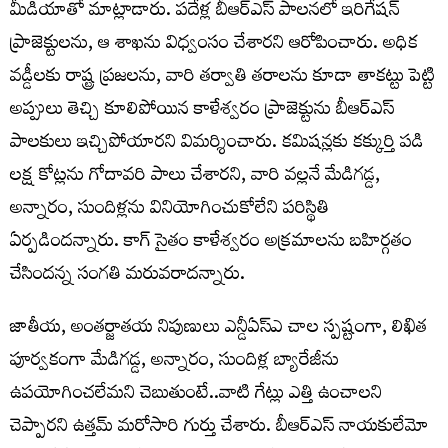
మీడియాతో మాట్లాడారు. పదేళ్ల బీఆర్ఎస్ పాలనలో ఇరిగేషన్
ప్రాజెక్టులను, ఆ శాఖను విధ్వంసం చేశారని ఆరోపించారు. అధిక
వడ్డీలకు రాష్ట్ర ప్రజలను, వారి తర్వాతి తరాలను కూడా తాకట్టు పెట్టి
అప్పులు తెచ్చి కూలిపోయిన కాళేశ్వరం ప్రాజెక్టును బీఆర్ఎస్
పాలకులు ఇచ్చిపోయారని విమర్శించారు. కమిషన్లకు కక్కుర్తి పడి
లక్ష కోట్లను గోదావరి పాలు చేశారని, వారి వల్లనే మేడిగడ్డ,
అన్నారం, సుందిళ్లను వినియోగించుకోలేని పరిస్థితి
ఏర్పడిందన్నారు. కాగ్ సైతం కాళేశ్వరం అక్రమాలను బహిర్గతం
చేసిందన్న సంగతి మరువరాదన్నారు.
జాతీయ, అంతర్జాతయ నిపుణులు ఎన్డీఏస్ఎ చాల స్పష్టంగా, లిఖిత
పూర్వకంగా మేడిగడ్డ, అన్నారం, సుందిళ్ల బ్యారేజీను
ఉపయోగించలేమని చెబుతుంటే..వాటి గేట్లు ఎత్తి ఉంచాలని
చెప్పారని ఉత్తమ్ మరోసారి గుర్తు చేశారు. బీఆర్ఎస్ నాయకులేమో