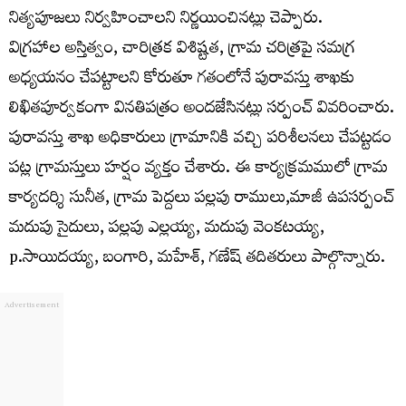
నిత్యపూజలు నిర్వహించాలని నిర్ణయించినట్లు చెప్పారు.
విగ్రహాల అస్తిత్వం, చారిత్రక విశిష్టత, గ్రామ చరిత్రపై సమగ్ర
అధ్యయనం చేపట్టాలని కోరుతూ గతంలోనే పురావస్తు శాఖకు
లిఖితపూర్వకంగా వినతిపత్రం అందజేసినట్లు సర్పంచ్ వివరించారు.
పురావస్తు శాఖ అధికారులు గ్రామానికి వచ్చి పరిశీలనలు చేపట్టడం
పట్ల గ్రామస్తులు హర్షం వ్యక్తం చేశారు. ఈ కార్యక్రమములో గ్రామ
కార్యదర్శి సునీత, గ్రామ పెద్దలు పల్లపు రాములు,మాజీ ఉపసర్పంచ్
మదుపు సైదులు, పల్లపు ఎల్లయ్య, మదుపు వెంకటయ్య,
p.సాయిదయ్య, బంగారి, మహేశ్, గణేష్ తదితరులు పాల్గొన్నారు.