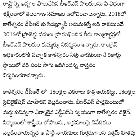
రాష్ట్రాన్ని అప్పుల పాలుచేసిన బీఆర్ఎస్ పాలకులను ఏ విధంగా
శిక్షించాలో తెలంగాణ సమాజం ఆలోచించాలన్నారు. 2018లో
కాళేశ్వరం డీపీఆర్ కు సీడబ్ల్యూసీ అనుమతిస్తే అది రాకముందే
2016లో ప్రాజెక్టు పనులు ప్రారంభించిన తీరు కాంట్రాక్టర్లలో
బీఆర్ఎస్ పాలకుల కుమ్మక్కు నిదర్శనం అన్నారు. కాంగ్రెస్
అధికారంలోకి వచ్చాక కాళేశ్వరం నీళ్లు వాడకుండానే రికార్డు
స్థాయిలో వరి పంట సాగు జరిగిందన్న వాస్తవం
విస్మరించరాదన్నారు.
కాళేశ్వరం డీపీఆర్ లో 18లక్షల ఎకరాలు కొత్త ఆయకట్టు, 18లక్షల
స్టెబిలైజేషన్ చూపారని వెల్లడించారు. బీఆర్ఎస్ పార్లమెంటులో
మద్దుతునివ్వగా ఏర్పాటైన ఎన్డీఎస్ఏ స్వయంగా కాళేశ్వరం డిజైన్,
నిర్మాణంలో శాస్త్రీయ లోపాలను, అక్రమాలపై నివేదికలు
వెల్లడించాయన్నది ఆ పార్టీ నాయకులు గుర్తెరుగాలని ఉత్తమ్ హితవు