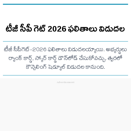
టీజీ సీపీ గెట్ 2026 ఫలితాలు విడుదల
టీజీ సీపీగెట్-2026 ఫలితాలు విడుదలయ్యాయి. అభ్యర్థులు
ర్యాంక్ కార్డ్, స్కోర్ కార్డ్ డౌన్‌లోడ్ చేసుకోవచ్చు. త్వరలో
కౌన్సెలింగ్ షెడ్యూల్ విడుదల కానుంది.