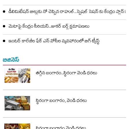
డీలిమిటేషన్ బిల్లుకు నో చెప్పిన రాహుల్..స్పెషల్ సెషన్ కు కేంద్రం ప్లాన్ !
మెటాపై కేంద్రం సీరియస్..జుకర్ బర్గ్ క్షమాపణలు
ఇంటర్ కాలేజీల ఫేక్ ఎన్ వోసీల వ్యవహారంలో బిగ్ ట్వీస్ట్
బిజినెస్
తగ్గిన బంగారం..స్థిరంగా వెండి ధరలు
స్థిరంగా బంగారం, వెండి ధరలు
స్థిరంగా బంగారం,వెండి ధరలు