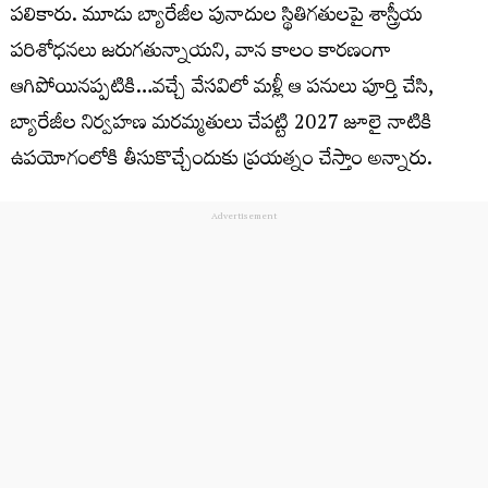
పలికారు. మూడు బ్యారేజీల పునాదుల స్థితిగతులపై శాస్త్రీయ
పరిశోధనలు జరుగతున్నాయని, వాన కాలం కారణంగా
ఆగిపోయినప్పటికి…వచ్చే వేసవిలో మళ్లీ ఆ పనులు పూర్తి చేసి,
బ్యారేజీల నిర్వహణ మరమ్మతులు చేపట్టి 2027 జూలై నాటికి
ఉపయోగంలోకి తీసుకొచ్చేందుకు ప్రయత్నం చేస్తాం అన్నారు.