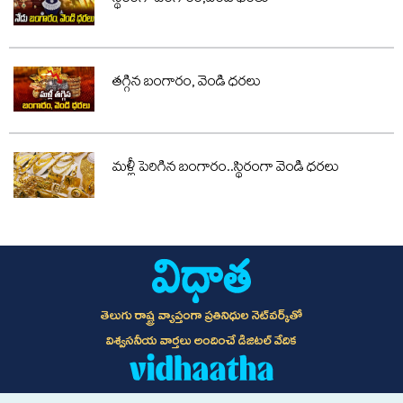
తగ్గిన బంగారం, వెండి ధరలు
మళ్లీ పెరిగిన బంగారం..స్థిరంగా వెండి ధరలు
తెలుగు రాష్ట్ర వ్యాప్తంగా ప్రతినిధుల నెట్‌వర్క్‌తో
విశ్వసనీయ వార్తలు అందించే డిజిటల్ వేదిక