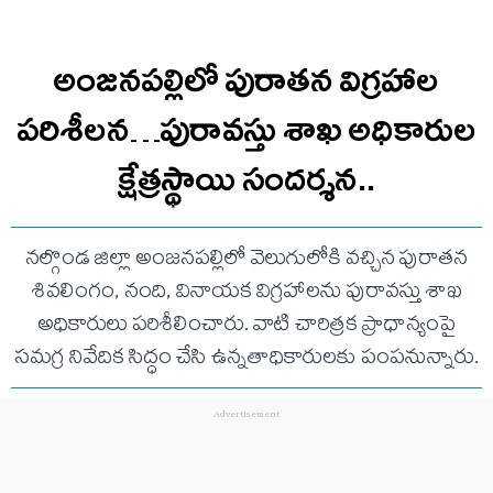
అంజనపల్లిలో పురాతన విగ్రహాల
పరిశీలన…పురావస్తు శాఖ అధికారుల
క్షేత్రస్థాయి సందర్శన..
నల్గొండ జిల్లా అంజనపల్లిలో వెలుగులోకి వచ్చిన పురాతన
శివలింగం, నంది, వినాయక విగ్రహాలను పురావస్తు శాఖ
అధికారులు పరిశీలించారు. వాటి చారిత్రక ప్రాధాన్యంపై
సమగ్ర నివేదిక సిద్ధం చేసి ఉన్నతాధికారులకు పంపనున్నారు.