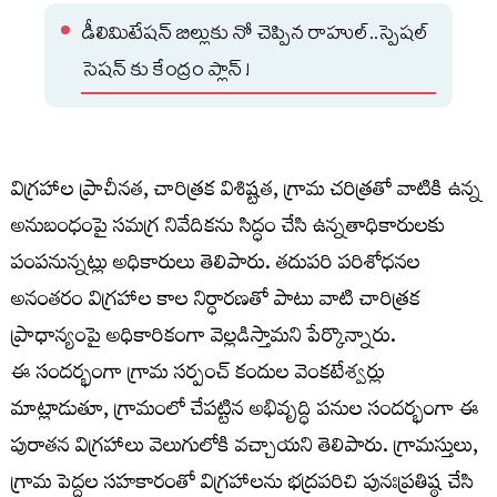
డీలిమిటేషన్ బిల్లుకు నో చెప్పిన రాహుల్..స్పెషల్
సెషన్ కు కేంద్రం ప్లాన్ !
విగ్రహాల ప్రాచీనత, చారిత్రక విశిష్టత, గ్రామ చరిత్రతో వాటికి ఉన్న
అనుబంధంపై సమగ్ర నివేదికను సిద్ధం చేసి ఉన్నతాధికారులకు
పంపనున్నట్లు అధికారులు తెలిపారు. తదుపరి పరిశోధనల
అనంతరం విగ్రహాల కాల నిర్ధారణతో పాటు వాటి చారిత్రక
ప్రాధాన్యంపై అధికారికంగా వెల్లడిస్తామని పేర్కొన్నారు.
ఈ సందర్భంగా గ్రామ సర్పంచ్ కందుల వెంకటేశ్వర్లు
మాట్లాడుతూ, గ్రామంలో చేపట్టిన అభివృద్ధి పనుల సందర్భంగా ఈ
పురాతన విగ్రహాలు వెలుగులోకి వచ్చాయని తెలిపారు. గ్రామస్తులు,
గ్రామ పెద్దల సహకారంతో విగ్రహాలను భద్రపరిచి పునఃప్రతిష్ఠ చేసి