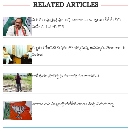
RELATED ARTICLES
హరీశ్ రావు క్షుద్ర పూజలపై ఆధారాలు ఉన్నాయి : పీసీసీ చీఫ్
మహేశ్ కుమార్ గౌడ్
కర్ణాటక కేబినెట్ విస్తరణతో భగ్గుమన్న అసమ్మతి..తెలంగాణకు
సెగలు!
కాళేశ్వరం ప్రాజెక్టుపై పొలాల్లో పంచాయతీ..!
మూడు ఉప ఎన్నికల్లో బీజేపీకి రెండు చోట్ల ఎదురుదెబ్బ