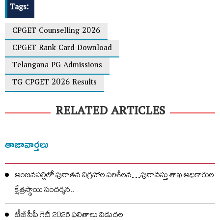
Tags:
CPGET Counselling 2026
CPGET Rank Card Download
Telangana PG Admissions
TG CPGET 2026 Results
RELATED ARTICLES
తాజావార్తలు
అంజనపల్లిలో పురాతన విగ్రహాల పరిశీలన…పురావస్తు శాఖ అధికారుల
క్షేత్రస్థాయి సందర్శన..
టీజీ సీపీ గెట్ 2026 ఫలితాలు విడుదల