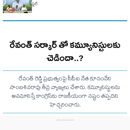
ఫైర్
రేవంత్ సర్కార్ తో కమ్యూనిస్టులకు
చెడిందా..?
రేవంత్ రెడ్డి ప్రభుత్వంపై సీపీఐ నేత కూనంనేని
సాంబశివరావు తీవ్ర వ్యాఖ్యలు చేశారు. కమ్యూనిస్టులను
అవమానిస్తే కాంగ్రెస్‌కు రాజకీయంగా నష్టం తప్పదని
హెచ్చరించారు.