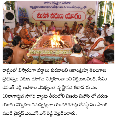
రాష్ట్రంలో విస్తారంగా వర్షాలు కురవాలని ఆకాంక్షిస్తూ తెలంగాణ
ప్రభుత్వం వరుణ యాగం నిర్వహించాలని నిర్ణయించింది. సీఎం
రేవంత్ రెడ్డి ఆదేశాల నేపథ్యంలో కృష్ణానది తీరాన ఈ నెల
10నాగార్జున సాగర్ డ్యామ్ తీరంలోని విజయ్ విహార్ లో వరుణ
యాగం నిర్వహించనున్నట్లుగా యాదగిరిగుట్ట దేవస్థానం పాలక
మండి చైర్మన్ ఎం.ఎస్.ఎన్ రెడ్డి వెల్లడించారు.