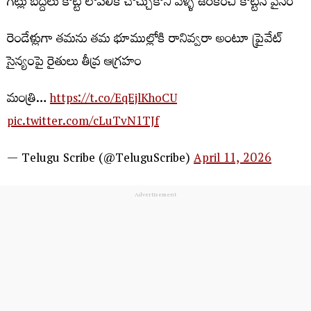
గేట్లు బద్దలు కొట్టి లోపలికి చొచ్చుకొని వెళ్ళి ఉరికించి కొట్టిన వైనం
రెండేళ్లుగా తమను తమ భూముల్లోకి రానివ్వరా అంటూ ప్రైవేట్
సైన్యంపై రైతులు తీవ్ర ఆగ్రహం
మంత్రి…
https://t.co/EqEjlKhoCU
pic.twitter.com/cLuTvN1TJf
— Telugu Scribe (@TeluguScribe)
April 11, 2026