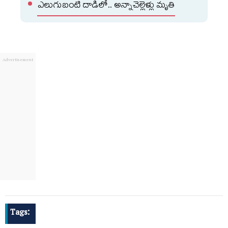
ఎలుగుబంటి దాడిలో.. అన్నాచెల్లెళ్లు మృతి
Tags: