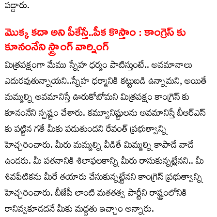
పడ్డారు.
మొక్క కదా అని పీకేస్తే..పీక కొస్తాం : కాంగ్రెస్ కు
కూనంనేని స్ట్రాంగ్ వార్నింగ్
మిత్రపక్షంగా మేము స్నేహ ధర్మం పాటిస్తుంటే.. అవమానాలు
ఎదురవుతున్నాయని..స్నేహ ధర్మానికి కట్టుబడి ఉన్నామని, అయితే
మమ్మల్ని అవమానిస్తే ఊరుకోబోమని మిత్రపక్షం కాంగ్రెస్ కు
కూనంనేని స్పష్టం చేశారు. కమ్యూనిష్టులను అవమానిస్తే బీఆర్ఎస్
కు పట్టిన గతే మీకు పడుతుందని రేవంత్ ప్రభుత్వాన్ని
హెచ్చరించారు. మీరు మమ్మల్ని వీడితే మిమ్మల్ని కాపాడే వాడే
ఉండరు. మీ పతనానికి శిలాఫలకాన్ని మీరు రాసుకున్నట్లేనని.. మీ
శివపేటికను మీరే తయారు చేసుకున్నట్టేనని కాంగ్రెస్ ప్రభుత్వాన్ని
హెచ్చరించారు. బీజేపీ లాంటి మతతత్వ పార్టీని రాష్ట్రంలోనికి
రానివ్వకూడదనే మీకు మద్దతు ఇచ్చాం అన్నారు.