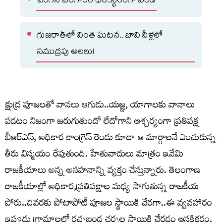
పెరిగిన బంగారం ధర..స్థిరంగా వెండి
గుజరాత్‌లో వింత ఘటన.. బావి నీళ్లలో
సముద్రపు అలలు!
క్షుద్ర పూజలతో వానలు ఆగుడు..యజ్ఞ, యాగాలకు వానాలు
పడటం నిజంగా జరుగుతుందో లేదోగాని ఆశ్చర్యంగా ప్రతిపక్ష
బీఆర్ఎస్, అధికార కాంగ్రెస్ రెండు కూడా ఆ మార్గాలనే ఎంచుకున్న
తీరు విస్మయం రేపుతుంది. హేతువాదులు మాత్రం ఇవేమి
రాజకీయాలు అన్న అసహనాన్ని వ్యక్తం చేస్తున్నారు. తెలంగాణ
రాజకీయాల్లో అధికార,ప్రతిపక్షాల మధ్య సాగుతున్న రాజకీయ
పోరు..చివరకు పోటాపోటీ పూజల స్థాయికి చేరగా..ఈ వ్యవహారం
ఇప్పుడు గ్రామాలలో రచ్చబండ చర్చల స్థాయికి చేరడం ఆసక్తికరం.