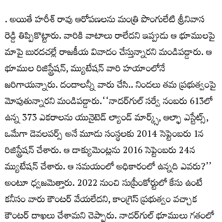
. అయితే హరీశ్ రావు ఆరోపణలను మంత్రి పొంగులేటి శ్రీనివాస
రెడ్డి తిప్పికొట్టారు. వారికి వాటాలు రాలేదని ఇప్పుడు ఆ భూములపై
మాపై బురదచల్లే రాజకీయ వివాదం చేస్తున్నారని మండిపడ్డారు. ఆ
భూముల రిజిస్ట్రేషన్‌, మ్యుటేషన్‌ వారి హయాంలోనే
జరిగాయన్నారు. దందాలన్నీ వారు చేసి.. నిందలు తమ ప్రభుత్వంపై
మోపుతున్నారని మండిపడ్డారు.‘‘నాదర్‌గుల్‌ సర్వే నంబరు 613లో
ఉన్న 373 ఎకరాలను యునైటెడ్‌ ల్యాండ్‌ మార్క్స్‌, ఆల్ఫా ఎస్టేట్స్‌,
ఒమేగా డెవలపర్స్‌ అనే మూడు సంస్థలకు 2014 సెప్టెంబరు 1న
రిజిస్ట్రేషన్‌ చేశారు. ఆ డాక్యుమెంట్లను 2016 సెప్టెంబరు 24న
మ్యుటేషన్‌ చేశారు. ఆ సమయంలో అధికారంలో ఉన్నది ఎవరు?’’
అంటూ ధ్వజమెత్తారు. 2022 నుంచి సుప్రీంకోర్టులో కేసు ఉంటే
కనీసం వారు కౌంటర్‌ వేయలేదని, కాంగ్రెస్‌ ప్రభుత్వం వచ్చాక
కౌంటర్‌ దాఖలు చేశామని చెప్పారు. నాదర్‌గుల్‌ భూములు గతంలో