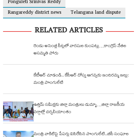
Ponguleti Srinivas Reddy
Rangareddy district news
Telangana land dispute
RELATED ARTICLES
రెండు అసెంబ్లీ సీట్లలో వారసుల కుంపట్లు…కాంగ్రెస్ నేతల
అసమ్మతి పోరు
కేటీఆర్ చూడండి.. కేసీఆర్ దోస్తు ఆగవ్వకు ఇందిరమ్మ ఇల్లు:
మంత్రి పొంగులేటి
ఉత్తమ్ సమీక్షకు జిల్లా మంత్రులు డుమ్మా…జిల్లా రాజకీయ
వర్గాల్లో చర్చనీయాంశం
మంత్రి వాకిటిపై పేపర్లు విసిరేసిన పొంగులేటి..బీసీ సంఘాల