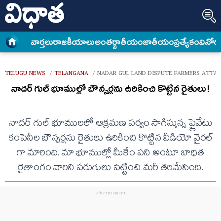
వార్త‌లు
రాజకీయాలు
అంత‌ర్జాతీయం
జాతీయం
ప్రత్యేకం
వినోద
TELUGU NEWS
TELANGANA
NADAR GUL LAND DISPUTE FARMERS ATTA
/
/
నాదర్ గుల్ భూముల్లో బౌన్సర్లను ఉరికించి కొట్టిన రైతులు!
నాదర్ గుల్ భూములలో ఆక్రమణ పర్వం సాగిస్తున్న ప్రైవేటు
కంపెనీల బౌన్సర్లను రైతులు ఉరికించి కొట్టిన వీడియో వైరల్
గా మారింది. మా భూముల్లో మీకేం పని అంటూ బాధిత
రైతాంగం వారిని పరుగులు పెట్టించి మరీ తరిమేసింది.