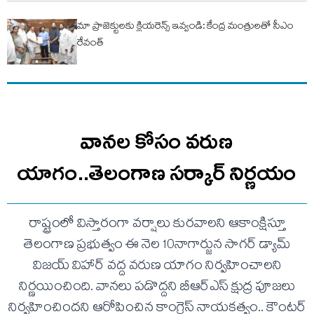
మా ప్రాజెక్టులకు క్లియరెన్స్ ఇవ్వండి: కేంద్ర మంత్రులతో సీఎం
రేవంత్
వానల కోసం వరుణ
యాగం..తెలంగాణ సర్కార్ నిర్ణయం
రాష్ట్రంలో విస్తారంగా వర్షాలు కురవాలని ఆకాంక్షిస్తూ
తెలంగాణ ప్రభుత్వం ఈ నెల 10నాగార్జున సాగర్ డ్యామ్
విజయ్ విహార్ వద్ద వరుణ యాగం నిర్వహించాలని
నిర్ణయించింది. వానలు పడొద్దని బీఆర్ఎస్ క్షుద్ర పూజలు
నిర్వహించిందని ఆరోపించిన కాంగ్రెస్ నాయకత్వం.. కౌంటర్