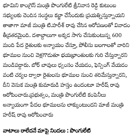
భూమిని కాంగ్రెస్ మంత్రి పొంగులేటి శ్రీనివాస రెడ్డి కుటుంబ
సభ్యులకు చెందిన సంస్థలు కబ్జా చేసేందుకు ప్రయత్నిస్తున్నాయని
తాజాగా మాజీ మంత్రి టి.హరీశ్ రావు చేసిన ఆరోపణలతో వివాదం
తీవ్రతరమైంది. దశాబ్దాలుగా అక్కడ సాగు చేసుకుంటున్న 600
మంది పేద రైతులకు అన్యాయం చేస్తూ, పోలీసు బలగాలతో వారిని
భూముల నుంచి వెళ్లగొడుతూ భయభ్రాంతులకు గురి చేస్తున్నారని
మండిపడ్డారు. బోర్ బావులు ధ్వంసం చేయడం, ఫెన్సింగ్ వేయడం
వంటి చర్యల ద్వారా రైతులను భూముల నుంచి తరిమేస్తున్నారని,
దీని వెనుక మంత్రి కుమారుడి హస్తం ఉందంటూ హరీష్ రావు
ఆరోపించారు.ప్రభుత్వం, మంత్రి పొంగులేటి కంపెనీలు
అన్యాయంగా పేదల భూములను లాక్కుంటుందని మాజీ మంత్రి
హరీష్ రావు ఆరోపించారు
వాటాలు రాలేదనే మాపై నిందలు : పొంగులేటి