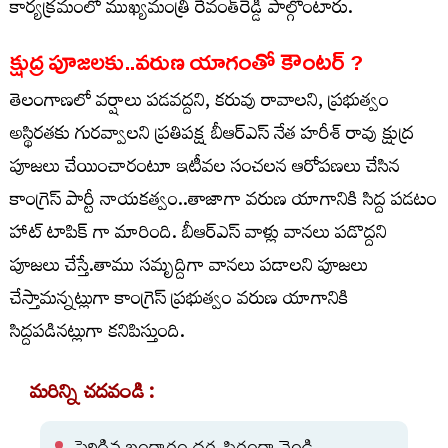
కార్యక్రమంలో ముఖ్యమంత్రి రేవంత్‌రెడ్డి పాల్గొంటారు.
క్షుద్ర పూజలకు..వరుణ యాగంతో కౌంటర్ ?
తెలంగాణలో వర్షాలు పడవద్దని, కరువు రావాలని, ప్రభుత్వం
అస్థిరతకు గురవ్వాలని ప్రతిపక్ష బీఆర్ఎస్ నేత హరీశ్ రావు క్షుద్ర
పూజలు చేయించారంటూ ఇటీవల సంచలన ఆరోపణలు చేసిన
కాంగ్రెస్ పార్టీ నాయకత్వం..తాజాగా వరుణ యాగానికి సిద్ద పడటం
హాట్ టాపిక్ గా మారింది. బీఆర్ఎస్ వాళ్లు వానలు పడొద్దని
పూజలు చేస్తే.తాము సమృద్దిగా వానలు పడాలని పూజలు
చేస్తామన్నట్లుగా కాంగ్రెస్ ప్రభుత్వం వరుణ యాగానికి
సిద్దపడినట్లుగా కనిపిస్తుంది.
మరిన్ని చదవండి :