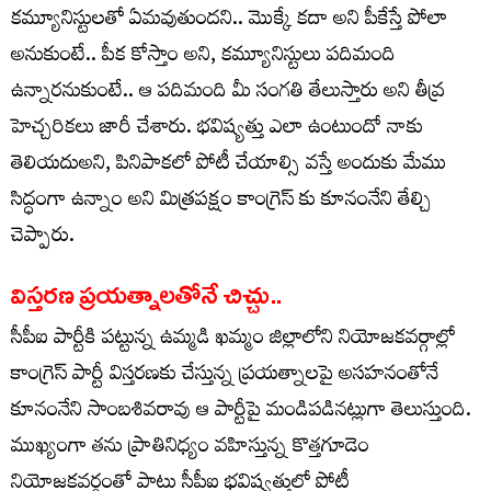
కమ్యూనిస్టులతో ఏమవుతుందని.. మొక్కే కదా అని పీకేస్తే పోలా
అనుకుంటే.. పీక కోస్తాం అని, కమ్యూనిస్టులు పదిమంది
ఉన్నారనుకుంటే.. ఆ పదిమంది మీ సంగతి తేలుస్తారు అని తీవ్ర
హెచ్చరికలు జారీ చేశారు. భవిష్యత్తు ఎలా ఉంటుందో నాకు
తెలియదుఅని, పినిపాకలో పోటీ చేయాల్సి వస్తే అందుకు మేము
సిద్ధంగా ఉన్నాం అని మిత్రపక్షం కాంగ్రెస్ కు కూనంనేని తేల్చి
చెప్పారు.
విస్తరణ ప్రయత్నాలతోనే చిచ్చు..
సీపీఐ పార్టీకి పట్టున్న ఉమ్మడి ఖమ్మం జిల్లాలోని నియోజకవర్గాల్లో
కాంగ్రెస్ పార్టీ విస్తరణకు చేస్తున్న ప్రయత్నాలపై అసహనంతోనే
కూనంనేని సాంబశివరావు ఆ పార్టీపై మండిపడినట్లుగా తెలుస్తుంది.
ముఖ్యంగా తను ప్రాతినిధ్యం వహిస్తున్న కొత్తగూడెం
నియోజకవర్గంతో పాటు సీపీఐ భవిష్యత్తులో పోటీ