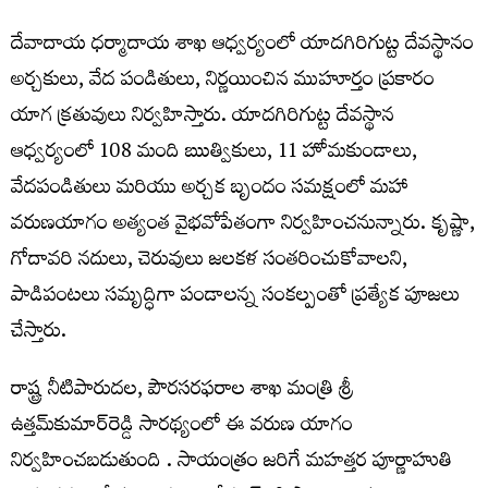
దేవాదాయ ధర్మాదాయ శాఖ ఆధ్వర్యంలో యాదగిరిగుట్ట దేవస్థానం
అర్చకులు, వేద పండితులు, నిర్ణయించిన ముహూర్తం ప్రకారం
యాగ క్రతువులు నిర్వహిస్తారు. యాదగిరిగుట్ట దేవస్థాన
ఆధ్వర్యంలో 108 మంది ఋత్వికులు, 11 హోమకుండాలు,
వేదపండితులు మరియు అర్చక బృందం సమక్షంలో మహా
వరుణయాగం అత్యంత వైభవోపేతంగా నిర్వహించనున్నారు. కృష్ణా,
గోదావరి నదులు, చెరువులు జలకళ సంతరించుకోవాలని,
పాడిపంటలు సమృద్ధిగా పండాలన్న సంకల్పంతో ప్రత్యేక పూజలు
చేస్తారు.
రాష్ట్ర నీటిపారుదల, పౌరసరఫరాల శాఖ మంత్రి శ్రీ
ఉత్తమ్‌కుమార్‌రెడ్డి సారథ్యంలో ఈ వరుణ యాగం
నిర్వహించబడుతుంది . సాయంత్రం జరిగే మహత్తర పూర్ణాహుతి