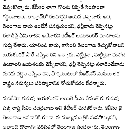
చెప్పుకొచ్చారు. కేసీఆర్ లాగా గొంతు విప్పితే సింహంలా
గర్జించాలని.. కాంగ్రెస్‌తో కలవొద్దని ఆయన చెప్పేవారు అని,
తెలంగాణ వాడు ఉంటేనే పనవుతుందని, ఢిల్లీవాడు చెప్పినట్టు
తలాడిస్తే ఏమీ కాదని అనేవారని కేటీఆర్ జయశంకర్ మాటాలను
గుర్తు చేశారు. యాచించి కాదు, శాసించి తెలంగాణ తెచ్చుకోవాలని
జయశంకర్ సార్ చెప్పేవారని అన్నారు. ఎట్టికైనా, మట్టికైనా మనోడే
ఉండాలని జయశంకర్ చెప్పేవారని, ఢిల్లీ చెప్పినట్టు తలాడించేవాడు
మనకు వద్దని చెప్పేవారని, పార్లమెంటులో బీఆర్ఎస్ ఎంపీలు లేక
రాష్ట్రం సమస్యలు పరిష్కారానికి నోచుకోవడం లేదన్నారు.
మనకేమో గురువు జయశంకర్ అయితే సీఎం రేవంత్ కు గురువు
పక్క రాష్ట్ర సీఎం చంద్రబాబు అని కేటీఆర్ చురకలేశారు. కనీసం జై
తెలంగాణ అనడానికి కూడా ఈ ముఖ్యమంత్రికి మనసొప్పదని,
అలాంటి దౌర్భాగ్య పరిస్థితిలో తెలంగాణ ఉందన్నారు. తెలంగాణ