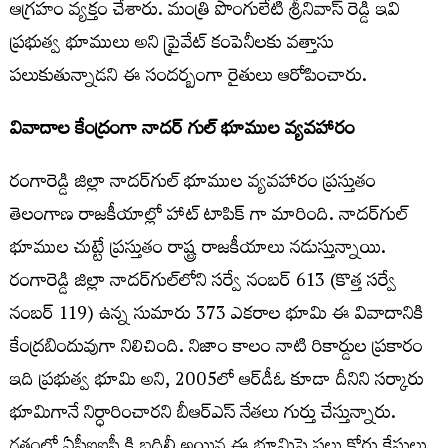
ఆగ్రహం వ్యక్తం చేశారు. మంత్రి పొంగులేటి శ్రీనివాస్ రెడ్డి ఇవి
ప్రభుత్వ భూములు అని ప్రైవేట్ కంపెనీలకు వత్తాసు
పలుకుతున్నాడని ఈ సందర్బంగా రైతులు ఆరోపించారు.
వివాదాల కేంద్రంగా నాదర్ గుల్ భూముల వ్యవహారం
రంగారెడ్డి జిల్లా నాదర్‌గుల్ భూముల వ్యవహారం ప్రస్తుతం
తెలంగాణ రాజకీయాల్లో హాట్ టాపిక్ గా మారింది. నాదర్‌గుల్
భూముల చుట్టే ప్రస్తుతం రాష్ట్ర రాజకీయాలు నడుస్తున్నాయి.
రంగారెడ్డి జిల్లా నాదర్‌గుల్‌లోని సర్వే నంబర్ 613 (కొత్త సర్వే
నంబర్‌ 119) ఉన్న సుమారు 373 ఎకరాల భూమి ఈ వివాదానికి
కేంద్రబిందువుగా నిలిచింది. నిజాం కాలం నాటి రికార్డుల ప్రకారం
ఇది ప్రభుత్వ భూమి అని, 2005లో ఆర్‌డీఓ కూడా దీనిని సర్కారు
భూమిగానే నిర్ధారించారని బీఆర్‌ఎస్ నేతలు గుర్తు చేస్తున్నారు.