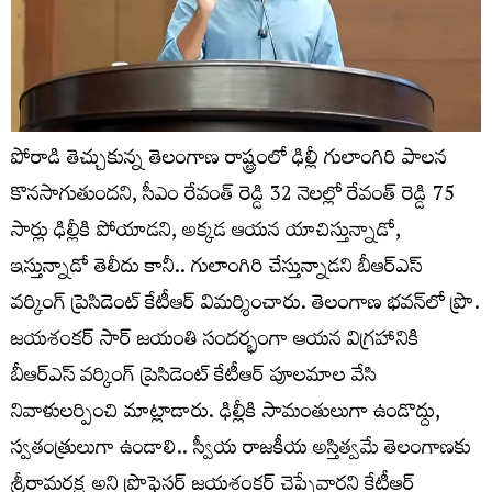
పోరాడి తెచ్చుకున్న తెలంగాణ రాష్ట్రంలో ఢిల్లీ గులాంగిరి పాలన
కొనసాగుతుందని, సీఎం రేవంత్ రెడ్డి 32 నెలల్లో రేవంత్ రెడ్డి 75
సార్లు ఢిల్లీకి పోయాడని, అక్కడ ఆయన యాచిస్తున్నాడో,
ఇస్తున్నాడో తెలీదు కానీ.. గులాంగిరి చేస్తున్నాడని బీఆర్ఎస్
వర్కింగ్ ప్రెసిడెంట్ కేటీఆర్ విమర్శించారు. తెలంగాణ భవన్‌లో ప్రొ.
జయశంకర్ సార్ జయంతి సందర్భంగా ఆయన విగ్రహానికి
బీఆర్ఎస్ వర్కింగ్ ప్రెసిడెంట్ కేటీఆర్ పూలమాల వేసి
నివాళులర్పించి మాట్లాడారు. ఢిల్లీకి సామంతులుగా ఉండొద్దు,
స్వతంత్రులుగా ఉండాలి.. స్వీయ రాజకీయ అస్తిత్వమే తెలంగాణకు
శ్రీరామరక్ష అని ప్రొఫెసర్ జయశంకర్ చెప్పేవారని కేటీఆర్