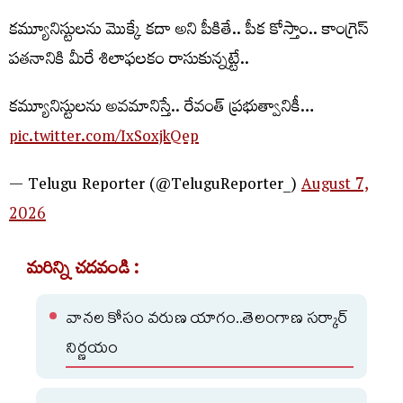
కమ్యూనిస్టుల‌ను మొక్కే కదా అని పీకితే.. పీక కోస్తాం.. కాంగ్రెస్
పతనానికి మీరే శిలాఫలకం రాసుకున్న‌ట్టే..
క‌మ్యూనిస్టుల‌ను అవ‌మానిస్తే.. రేవంత్ ప్ర‌భుత్వానికీ…
pic.twitter.com/IxSoxjkQep
— Telugu Reporter (@TeluguReporter_)
August 7,
2026
మరిన్ని చదవండి :
వానల కోసం వరుణ యాగం..తెలంగాణ సర్కార్
నిర్ణయం