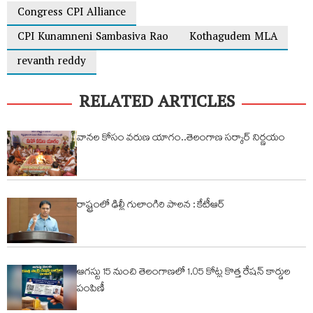
Congress CPI Alliance
CPI Kunamneni Sambasiva Rao
Kothagudem MLA
revanth reddy
RELATED ARTICLES
వానల కోసం వరుణ యాగం..తెలంగాణ సర్కార్ నిర్ణయం
రాష్ట్రంలో ఢిల్లీ గులాంగిరి పాలన : కేటీఆర్
ఆగస్టు 15 నుంచి తెలంగాణలో 1.05 కోట్ల కొత్త రేషన్ కార్డుల
పంపిణీ