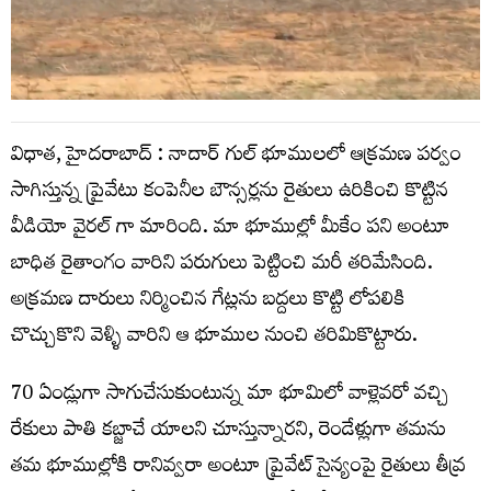
విధాత, హైదరాబాద్ : నాదార్ గుల్ భూములలో ఆక్రమణ పర్వం
సాగిస్తున్న ప్రైవేటు కంపెనీల బౌన్సర్లను రైతులు ఉరికించి కొట్టిన
వీడియో వైరల్ గా మారింది. మా భూముల్లో మీకేం పని అంటూ
బాధిత రైతాంగం వారిని పరుగులు పెట్టించి మరీ తరిమేసింది.
అక్రమణ దారులు నిర్మించిన గేట్లను బద్దలు కొట్టి లోపలికి
చొచ్చుకొని వెళ్ళి వారిని ఆ భూముల నుంచి తరిమికొట్టారు.
70 ఏండ్లుగా సాగుచేసుకుంటున్న మా భూమిలో వాళ్లెవరో వచ్చి
రేకులు పాతి కబ్జాచే యాలని చూస్తున్నారని, రెండేళ్లుగా తమను
తమ భూముల్లోకి రానివ్వరా అంటూ ప్రైవేట్ సైన్యంపై రైతులు తీవ్ర