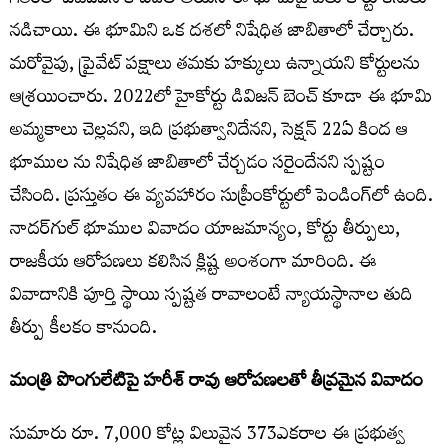
గతంలో ఏపీఐఐసీ కి బదిలీ అయిన ఈ భూమిపై పలు కోర్టు కేసులు
నడిచాయి. ఈ భూమిని ఒక దశలో నిషేధిత జాబితాలో చేర్చారు.
మరోవైపు, ప్రైవేట్ పక్షాలు తమకు హక్కులు ఉన్నాయని కోర్టులను
ఆశ్రయించారు. 2022లో హైకోర్టు డివిజన్ బెంచ్ కూడా ఈ భూమి
అమ్మకాలు చెల్లవని, ఇది ప్రభుత్వానిదేనని, సెక్షన్‌ 22ఏ కింద ఆ
భూముల ను నిషేధిత జాబితాలో చేర్చడం సరైందేనని స్పష్టం
చేసింది. ప్రస్తుతం ఈ వ్యవహారం సుప్రీంకోర్టులో పెండింగ్‌లో ఉంది.
నాదర్‌గుల్ భూముల వివాదం యాజమాన్యం, కోర్టు తీర్పులు,
రాజకీయ ఆరోపణలు కలిసిన క్లిష్ట అంశంగా మారింది. ఈ
వివాదానికి పూర్తి స్థాయి స్పష్టత రావాలంటే న్యాయస్థానాల తుది
తీర్పు కీలకం కానుంది.
మంత్రి పొంగులేటిపై హరీశ్ రావు ఆరోపణలతో తీవ్రమైన వివాదం
సుమారు రూ. 7,000 కోట్ల విలువైన 373ఎకరాల ఈ ప్రభుత్వ