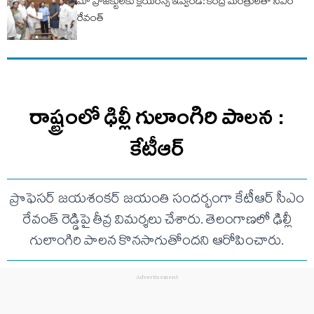
మా ప్రాజెక్టులకు క్లియరెన్స్ ఇవ్వండి: కేంద్ర మంత్రులతో సీఎం
రేవంత్
రాష్ట్రంలో ఢిల్లీ గులాంగిరి పాలన :
కేటీఆర్
ప్రొఫెసర్ జయశంకర్ జయంతి సందర్భంగా కేటీఆర్ సీఎం
రేవంత్ రెడ్డిపై తీవ్ర విమర్శలు చేశారు. తెలంగాణలో ఢిల్లీ
గులాంగిరి పాలన కొనసాగుతోందని ఆరోపించారు.