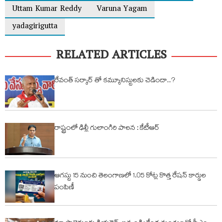
Uttam Kumar Reddy
Varuna Yagam
yadagirigutta
RELATED ARTICLES
రేవంత్ సర్కార్ తో కమ్యూనిస్టులకు చెడిందా..?
రాష్ట్రంలో ఢిల్లీ గులాంగిరి పాలన : కేటీఆర్
ఆగస్టు 15 నుంచి తెలంగాణలో 1.05 కోట్ల కొత్త రేషన్ కార్డుల
పంపిణీ