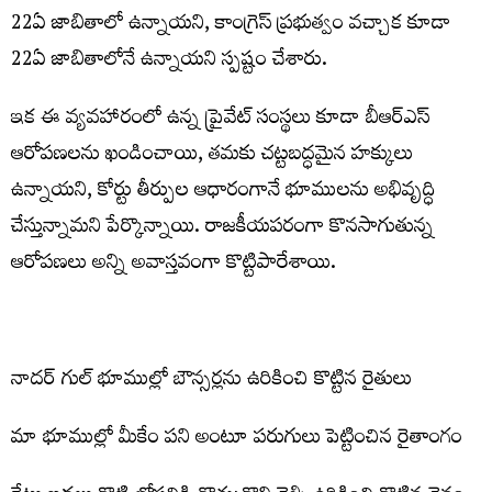
22ఏ జాబితాలో ఉన్నాయని, కాంగ్రెస్‌ ప్రభుత్వం వచ్చాక కూడా
22ఏ జాబితాలోనే ఉన్నాయని స్పష్టం చేశారు.
ఇక ఈ వ్యవహారంలో ఉన్న ప్రైవేట్ సంస్థలు కూడా బీఆర్ఎస్
ఆరోపణలను ఖండించాయి, తమకు చట్టబద్ధమైన హక్కులు
ఉన్నాయని, కోర్టు తీర్పుల ఆధారంగానే భూములను అభివృద్ధి
చేస్తున్నామని పేర్కొన్నాయి. రాజకీయపరంగా కొనసాగుతున్న
ఆరోపణలు అన్ని అవాస్తవంగా కొట్టిపారేశాయి.
నాదర్ గుల్ భూముల్లో బౌన్సర్లను ఉరికించి కొట్టిన రైతులు
మా భూముల్లో మీకేం పని అంటూ పరుగులు పెట్టించిన రైతాంగం