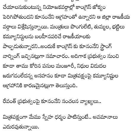
చేయాలనుకుంటున్న నియోజకవర్గాల్లో కాంగ్రెస్ జోక్యం
పెరిగిపోతుందని కూనంనేని ఆగ్రహంతో ఉన్నారని ఆ జిల్లా రాజకీయ
వర్గాలు విశ్లేషిస్తున్నాయి. మంత్రులు పొంగులేటి, తుమ్మల, భట్టిలు
కమ్యూనిస్టులను బలహీనపరిచే రాజకీయాలకు
పాల్పడుతున్నారని..అందుకే కాంగ్రెస్ కు కూనంనేని స్ట్రాంగ్
వార్నింగ్ ఇచ్చినట్లుగా సమాచారం. అదిగాక ప్రభుత్వం నుంచి
కూడా తాము కోరిన పనుల మంజూరీ, నిధుల విడుదల
జరుగడంలేదన్న అసహనం కూడా మిత్రపక్షంపై కమ్యూనిష్టుల
ఆగ్రహానికి కారణమైనట్లుగా తెలుస్తుంది.
రేవంత్ ప్ర‌భుత్వంపై కూనంనేని సంచ‌ల‌న వ్యాఖ్య‌లు..
మిత్రపక్షంగా మేము స్నేహ ధర్మం పాటిస్తుంటే.. అవమానాలు
ఎదురవుతున్నాయి.