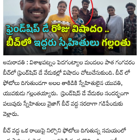
అమరావతి : విశాఖపట్నం పెదగంట్యాల మండలం పాత గంగవరం
బీచ్‌లో ఫ్రెండ్‌షిప్ డే వేడుకల్లో విషాదం చోటుచేసుకుంది. బీచ్ లో
ఫోటోలు దిగుతుండగా అలల తాకిడికి స్నేహితులైన యువతి,
యువకుడు గల్లంతయ్యారు. ఫ్రెండ్‌షిప్ డే వేడుకల సందర్భంగా
పలువురు స్నేహితులు వైజాగ్ బీచ్ వద్ద సరదాగా గడిపేందుకు
వెళ్లారు.
బీచ్ వద్ద ఒక రాయిపై నిల్చొని ఫోటోలు దిగుతున్న సమయంలో