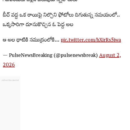
గడిపేందుకు వెళ్లిన పలువురు స్నేహితులు
బీచ్ వద్ద ఒక రాయిపై నిల్చొని ఫోటోలు దిగుతున్న సమయంలో..
ఒక్కసారిగా దూసుకొచ్చిన ఓ పెద్ద అల
ఆ అల ధాటికి సముద్రంలోకి…
pic.twitter.com/hXirRs5iwa
— PulseNewsBreaking (@pulsenewsbreak)
August 2,
2026