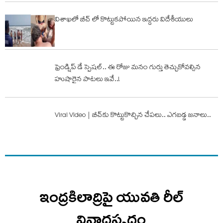
విశాఖలో బీచ్ లో కొట్టుకపోయిన ఇద్దరు విదేశీయులు
ఫ్రెండ్షిప్ డే స్పెష‌ల్.. ఈ రోజు మ‌నం గుర్తు తెచ్చుకోవ‌ల్సిన
హుషారైన పాట‌లు ఇవే..!
Viral Video | బీచ్‌కు కొట్టుకొచ్చిన చేప‌లు.. ఎగ‌బ‌డ్డ జ‌నాలు..
ఇంద్రకిలాద్రిపై యువతి రీల్
వివాదస్పదం