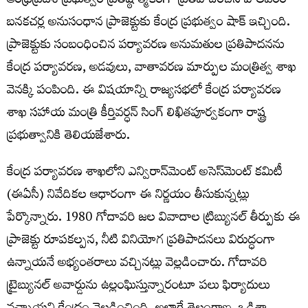
ఆంధ్రప్రదేశ్ ప్రభుత్వం ప్రతిష్ఠాత్మకంగా ప్రతిపాదించిన పోలవరం-
బనకచర్ల అనుసంధాన ప్రాజెక్టుకు కేంద్ర ప్రభుత్వం షాక్ ఇచ్చింది.
ప్రాజెక్టుకు సంబంధించిన పర్యావరణ అనుమతుల ప్రతిపాదనను
కేంద్ర పర్యావరణ, అడవులు, వాతావరణ మార్పుల మంత్రిత్వ శాఖ
వెనక్కి పంపింది. ఈ విషయాన్ని రాజ్యసభలో కేంద్ర పర్యావరణ
శాఖ సహాయ మంత్రి కీర్తివర్ధన్ సింగ్ లిఖితపూర్వకంగా రాష్ట్ర
ప్రభుత్వానికి తెలియజేశారు.
కేంద్ర పర్యావరణ శాఖలోని ఎన్విరాన్‌మెంట్ అసెస్‌మెంట్ కమిటీ
(ఈఏసీ) నివేదికల ఆధారంగా ఈ నిర్ణయం తీసుకున్నట్లు
పేర్కొన్నారు. 1980 గోదావరి జల వివాదాల ట్రిబ్యునల్ తీర్పుకు ఈ
ప్రాజెక్టు రూపకల్పన, నీటి వినియోగ ప్రతిపాదనలు విరుద్ధంగా
ఉన్నాయనే అభ్యంతరాలు వచ్చినట్లు వెల్లడించారు. గోదావరి
ట్రైబ్యునల్ అవార్డును ఉల్లంఘిస్తున్నారంటూ పలు ఫిర్యాదులు