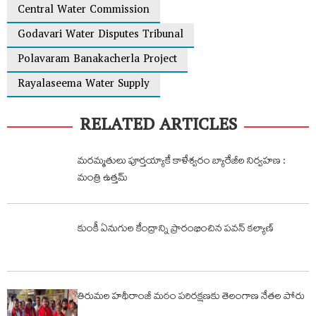
Central Water Commission
Godavari Water Disputes Tribunal
Polavaram Banakacherla Project
Rayalaseema Water Supply
RELATED ARTICLES
మరమ్మతులు పూర్తయ్యాకే కాళేశ్వరం బ్యారేజీల నిర్వహణ :
మంత్రి ఉత్తమ్
కుంకీ ఏనుగుల కేంద్రాన్ని ప్రారంభించిన పవన్ కల్యాణ్
తిరుమల హథీరాంజీ మఠం పరిరక్షణకు తెలంగాణ నేతల పోరు