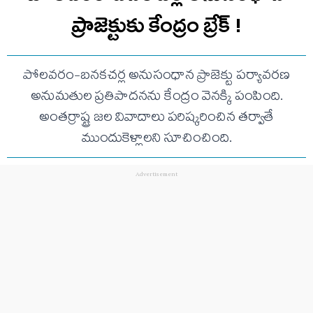
ప్రాజెక్టుకు కేంద్రం బ్రేక్ !
పోలవరం-బనకచర్ల అనుసంధాన ప్రాజెక్టు పర్యావరణ
అనుమతుల ప్రతిపాదనను కేంద్రం వెనక్కి పంపింది.
అంతర్రాష్ట్ర జల వివాదాలు పరిష్కరించిన తర్వాతే
ముందుకెళ్లాలని సూచించింది.