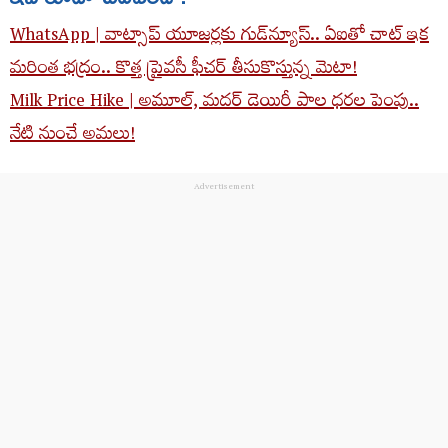
WhatsApp | వాట్సాప్ యూజర్లకు గుడ్‌న్యూస్.. ఏఐ‌తో చాట్ ఇక
మరింత భద్రం.. కొత్త ప్రైవసీ ఫీచర్ తీసుకొస్తున్న మెటా!
Milk Price Hike | అమూల్, మదర్ డెయిరీ పాల ధరల పెంపు..
నేటి నుంచే అమలు!