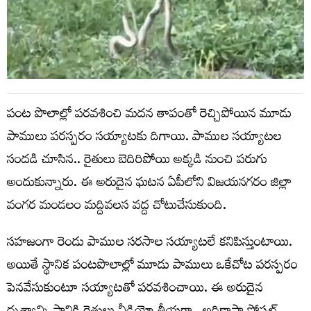
పంట పొలాల్లో పరవశించి మదన తాపంతో రెచ్చిపోయిన మూడు
పాములు పరస్పరం సయ్యాటకు దిగాయి. పాముల సయ్యాటల
సందడి చూసిన.. రైతులు బెదిరిపోయి అక్కడి నుంచి పరుగు
అందుకున్నారు. ఈ అరుదైన ఘటన ఏపీలోని విజయనగరం జిల్లా
వంగర మండలం మద్దివలస వద్ద చోటుచేసుకుంది.
సహజంగా రెండు పాముల సరసాల సయ్యాటలే కనిపిస్తుంటాయి.
అయితే స్థానిక పంటపొలాల్లో మూడు పాములు ఒకేచోట పరస్పరం
పెనవేసుకుంటూ సయ్యాటతో పరవశించాయి. ఈ అరుదైన