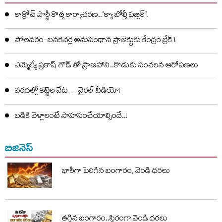
కాక్రోచ్ పార్టీ కొత్త కార్యాచరణ..‘క్యా బోల్తీ పబ్లిక్’!
పోలవరం-బనకచర్ల అనుసంధాన ప్రాజెక్టుకు కేంద్రం బ్రేక్ !
ఎమ్మెల్యే ప్రకాష్ గౌడ్ తో ప్రాణహాని..కొడుకు సంచలన ఆరోపణలు
వరదల్లో కట్టెల వేట… వైరల్ వీడియో!
బడికి వెళ్లాలంటే సాహసంచేయాల్సిందే..!
బిజినెస్
భారీగా పెరిగిన బంగారం, వెండి ధరలు
తగ్గిన బంగారం..స్థిరంగా వెండి ధరలు