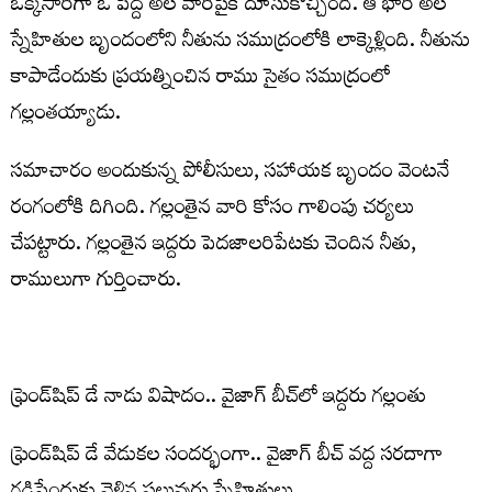
ఒక్కసారిగా ఓ పెద్ద అల వారిపైకి దూసుకొచ్చింది. ఆ భారీ అల
స్నేహితుల బృందంలోని నీతును సముద్రంలోకి లాక్కెళ్లింది. నీతును
కాపాడేందుకు ప్రయత్నించిన రాము సైతం సముద్రంలో
గల్లంతయ్యాడు.
సమాచారం అందుకున్న పోలీసులు, సహాయక బృందం వెంటనే
రంగంలోకి దిగింది. గల్లంతైన వారి కోసం గాలింపు చర్యలు
చేపట్టారు. గల్లంతైన ఇద్దరు పెదజాలరిపేటకు చెందిన నీతు,
రాములుగా గుర్తించారు.
ఫ్రెండ్‌షిప్ డే నాడు విషాదం.. వైజాగ్ బీచ్‌లో ఇద్దరు గల్లంతు
ఫ్రెండ్‌షిప్ డే వేడుకల సందర్భంగా.. వైజాగ్ బీచ్ వద్ద సరదాగా