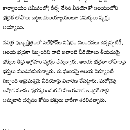
కార్యాలయం సమీపంలో) రీల్స్ చేసిన వీడియోతో ఆలయంలోని
భద్రత లోపాలు బట్టబయలయ్యాయంటూ విమర్శలు వ్యక్తం
అయ్యాయి.
పవిత్ర పుణ్యక్షేత్రంలో సెల్‌ఫోన్‌ల నిషేధం నిబంధనలు ఉన్నప్పటికీ,
ఆలయ భద్రతా సిబ్బందిని దాటి ఇలాంటి వీడియోలు తీయడంపై
భక్తులు తీవ్ర ఆగ్రహం వ్యక్తం చేస్తున్నారు. ఆలయ భద్రతా లోపాలపై
భక్తులు మండిపడుతున్నారు. ఈ ఘటనపై ఆలయ సెక్యూరిటీ
సిబ్బంది అప్రమత్తమై వీడియోపై విచారణ చేపట్టారు. మరోవైపు
ఆషాఢ మాసం పురస్కరించుకుని విజయవాడ ఇంద్రకిలాద్రి
అమ్మవారి దర్శనం కోసం భక్తులు భారీగా తరలివచ్చారు.