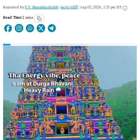
Reported by:
Y.V. Narsimha Reddy
|
ఆంధ్ర ప్రదేశ్
|
Aug 02, 2026, 1:15 pm IST
Read Time:
2 mins