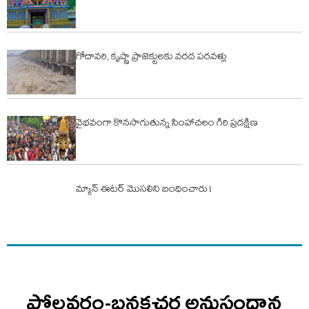
గోదావరి, కృష్ణా ప్రాజెక్టులకు వరద పరవళ్లు
వైభవంగా కొనసాగుతున్న సింహాచలం గిరి ప్రదక్షిణ
మ్యాన్ ఈటర్ మొసలిని బంధించారు !
పోలవరం-బనకచర్ల అనుసంధాన