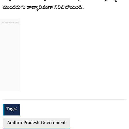
ముందడుగు తాత్కాలికంగా నిలిచిపోయింది.
Tags:
Andhra Pradesh Government