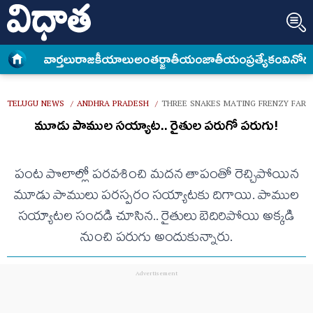
వార్త‌లు
రాజకీయాలు
అంత‌ర్జాతీయం
జాతీయం
ప్రత్యేకం
వినోద
TELUGU NEWS
ANDHRA PRADESH
THREE SNAKES MATING FRENZY FAR
/
/
మూడు పాముల సయ్యాట.. రైతుల పరుగో పరుగు!
పంట పొలాల్లో పరవశించి మదన తాపంతో రెచ్చిపోయిన
మూడు పాములు పరస్పరం సయ్యాటకు దిగాయి. పాముల
సయ్యాటల సందడి చూసిన.. రైతులు బెదిరిపోయి అక్కడి
నుంచి పరుగు అందుకున్నారు.