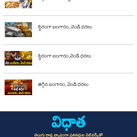
స్థిరంగా బంగారం, వెండి ధరలు
స్థిరంగా బంగారం,వెండి ధరలు
తగ్గిన బంగారం, వెండి ధరలు
తెలుగు రాష్ట్ర వ్యాప్తంగా ప్రతినిధుల నెట్‌వర్క్‌తో