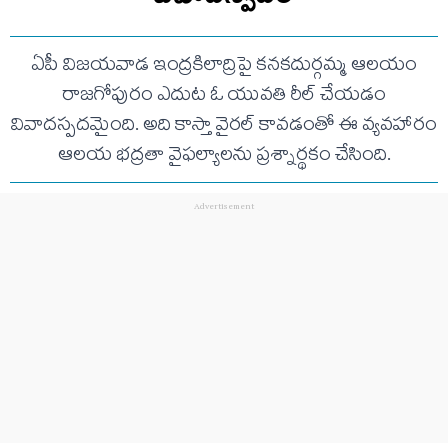
ఏపీ విజయవాడ ఇంద్రకిలాద్రిపై కనకదుర్గమ్మ ఆలయం
రాజగోపురం ఎదుట ఓ యువతి రీల్ చేయడం
వివాదస్పదమైంది. అది కాస్తా వైరల్ కావడంతో ఈ వ్యవహారం
ఆలయ భద్రతా వైఫల్యాలను ప్రశ్నార్థకం చేసింది.