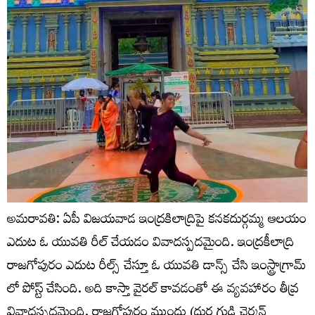
అమరావతి: ఏపీ విజయవాడ ఇంద్రకిలాద్రిపై కనకదుర్గమ్మ ఆలయం
ఎదుట ఓ యువతి రీల్ చేయడం వివాదస్పదమైంది. ఇంద్రకీలాద్రి
రాజగోపురం ఎదుట రీల్స్ చేస్తూ ఓ యువతి డాన్స్ చేసి ఇంస్ట్రాగ్రామ్
లో పోస్ట్ చేసింది. అది కాస్తా వైరల్ కావడంతో ఈ వ్యవహారం తీవ్ర
వివాదస్పదమైంది. రాజగోపురం ముందు (దుర్గ గుడి చైర్మన్