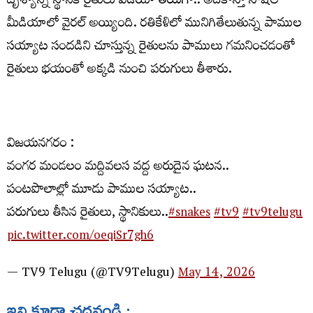
దృశ్యాన్ని స్థానికి రైతులు వీడియో తీయగా.. అదికాస్తా సోషల్
మీడియాలో వైరల్ అయ్యింది. రతికేళిలో మునిగితేలుతున్న పాముల
సయ్యాట సందడిని చూస్తున్న రైతులను పాములు గమనించడంతో
రైతులు భయంతో అక్కడి నుంచి పరుగులు తీశారు.
విజయనగరం :
వంగర మండలం మద్దివలస వద్ద అరుదైన ఘటన..
పంటపొలాల్లో మూడు పాముల సయ్యాట..
పరుగులు తీసిన రైతులు, స్థానికులు..
#snakes
#tv9
#tv9telugu
pic.twitter.com/oeqiSr7gh6
— TV9 Telugu (@TV9Telugu)
May 14, 2026
ఇవి కూడా చదవండి :