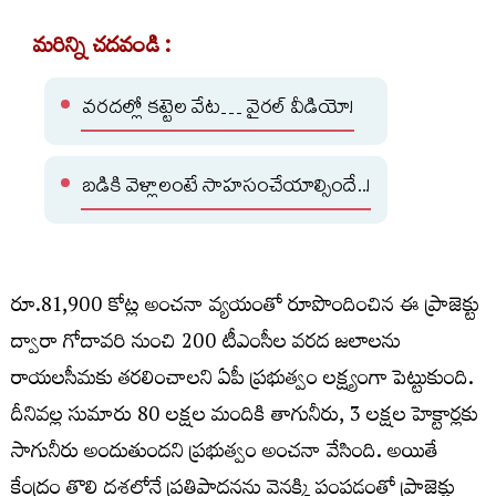
మరిన్ని చదవండి :
వరదల్లో కట్టెల వేట… వైరల్ వీడియో!
బడికి వెళ్లాలంటే సాహసంచేయాల్సిందే..!
రూ.81,900 కోట్ల అంచనా వ్యయంతో రూపొందించిన ఈ ప్రాజెక్టు
ద్వారా గోదావరి నుంచి 200 టీఎంసీల వరద జలాలను
రాయలసీమకు తరలించాలని ఏపీ ప్రభుత్వం లక్ష్యంగా పెట్టుకుంది.
దీనివల్ల సుమారు 80 లక్షల మందికి తాగునీరు, 3 లక్షల హెక్టార్లకు
సాగునీరు అందుతుందని ప్రభుత్వం అంచనా వేసింది. అయితే
కేంద్రం తొలి దశలోనే ప్రతిపాదనను వెనక్కి పంపడంతో ప్రాజెక్టు