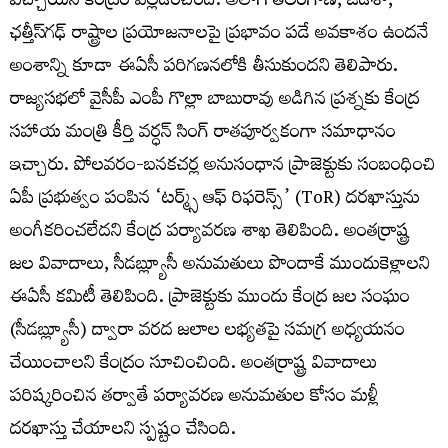
వచ్చాయని కేంద్రం వెల్లడించింది. అలాగే తెలంగాణ, ఒడిశా,
ఛత్తీస్‌గఢ్ రాష్ట్రాల ప్రయోజనాలపై ప్రభావం పడే అవకాశం ఉందనే
అంశాన్ని కూడా ఈఏసీ పరిగణనలోకి తీసుకుందని తెలిపారు.
రాజ్యసభలో వైసీపీ ఎంపీ గొల్లా బాబురావు అడిగిన ప్రశ్నకు కేంద్ర
సహాయ మంత్రి కీర్తి వర్ధన్ సింగ్ రాతపూర్వకంగా సమాధానం
ఇచ్చారు. పోలవరం-బనకచర్ల అనుసంధాన ప్రాజెక్టుకు సంబంధించి
ఏపీ ప్రభుత్వం పంపిన ‘టర్మ్స్ ఆఫ్ రిఫరెన్స్’ (ToR) దరఖాస్తును
అంగీకరించలేదని కేంద్ర పర్యావరణ శాఖ తెలిపింది. అంతర్రాష్ట్ర
జల వివాదాలు, సీడబ్ల్యూసీ అనుమతులు పొందాకే ముందుకెళ్లాలని
ఈఏసీ కమిటీ తెలిపింది. ప్రాజెక్టుకు ముందు కేంద్ర జల సంఘం
(సీడబ్ల్యూసీ) ద్వారా వరద జలాల లభ్యతపై సమగ్ర అధ్యయనం
చేయించాలని కేంద్రం సూచించింది. అంతర్రాష్ట్ర వివాదాలు
పరిష్కరించిన తర్వాతే పర్యావరణ అనుమతుల కోసం మళ్లీ
దరఖాస్తు చేయాలని స్పష్టం చేసింది.