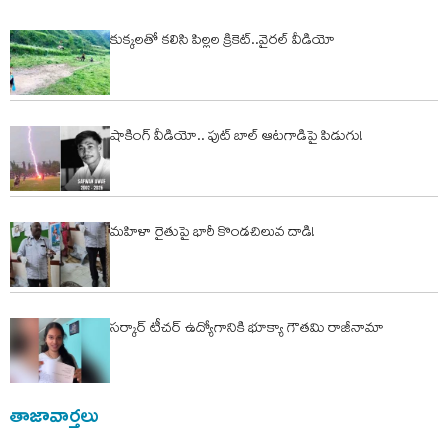
కుక్కలతో కలిసి పిల్లల క్రికెట్..వైరల్ వీడియో
షాకింగ్ వీడియో.. ఫుట్ బాల్ ఆటగాడిపై పిడుగు!
మహిళా రైతుపై భారీ కొండచిలువ దాడి!
సర్కార్ టీచర్ ఉద్యోగానికి భూక్యా గౌతమి రాజీనామా
తాజావార్తలు