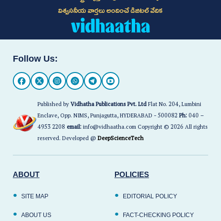
విశ్వసనీయ వార్తలు అందించే డిజిటల్ వేదిక
Follow Us:
Published by
Vidhatha Publications Pvt. Ltd
Flat No. 204, Lumbini
Enclave, Opp. NIMS, Punjagutta, HYDERABAD - 500082
Ph:
040 –
4953 2208
email:
info@vidhaatha.com Copyright © 2026 All rights
reserved. Developed @
DeepScienceTech
ABOUT
POLICIES
SITE MAP
EDITORIAL POLICY
ABOUT US
FACT-CHECKING POLICY