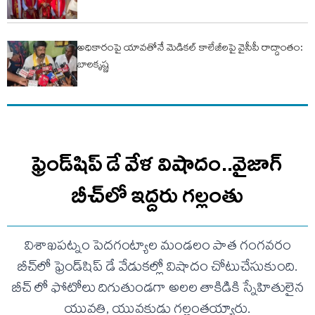
అధికారంపై యావతోనే మెడికల్ కాలేజీలపై వైసీపీ రాద్దాంతం:
బాలకృష్ణ
ఫ్రెండ్‌షిప్ డే వేళ విషాదం..వైజాగ్
బీచ్‌లో ఇద్దరు గల్లంతు
విశాఖపట్నం పెదగంట్యాల మండలం పాత గంగవరం
బీచ్‌లో ఫ్రెండ్‌షిప్ డే వేడుకల్లో విషాదం చోటుచేసుకుంది.
బీచ్ లో ఫోటోలు దిగుతుండగా అలల తాకిడికి స్నేహితులైన
యువతి, యువకుడు గల్లంతయ్యారు.