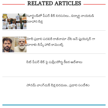
RELATED ARTICLES
ఝార్ఖండ్‌లో పేపర్ లీక్‌ నిరసనలు.. విద్యార్థి నాయకుడి
నిరాహార దీక్ష
మోదీ ప్రధాని పదవికి రాజీనామా చేసి ఇన్ ఫ్లుయెన్సర్ గా
మారాలి: దీప్కే హాట్ కామెంట్స్
నీట్ పేపర్ లీక్ పై సుప్రీంకోర్టు కీలక ఆదేశాలు
సోనమ్‌ వాంగ్‌చుక్‌ దీక్ష విరమణ.. ప్రధాని సందేశం