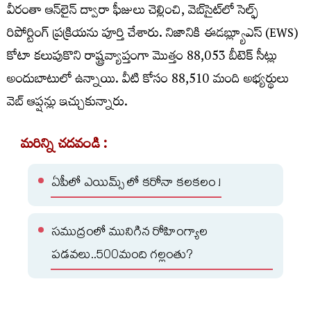
వీరంతా ఆన్‌లైన్ ద్వారా ఫీజులు చెల్లించి, వెబ్‌సైట్‌లో సెల్ఫ్‌
రిపోర్టింగ్‌ ప్రక్రియను పూర్తి చేశారు. నిజానికి ఈడబ్ల్యూఎస్ (EWS)
కోటా కలుపుకొని రాష్ట్రవ్యాప్తంగా మొత్తం 88,053 బీటెక్ సీట్లు
అందుబాటులో ఉన్నాయి. వీటి కోసం 88,510 మంది అభ్యర్థులు
వెబ్‌ ఆప్షన్లు ఇచ్చుకున్నారు.
మరిన్ని చదవండి :
ఏపీలో ఎయిమ్స్ లో కరోనా కలకలం !
సముద్రంలో మునిగిన రోహింగ్యాల
పడవలు..500మంది గల్లంతు?