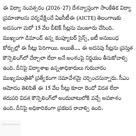
ఈ విద్యా సంవత్సరం (2026-27) దేశవ్యాప్తంగా సాంకేతిక విద్యా
ప్రమాణాలను పర్యవేక్షించే ఏఐసీటీఈ (AICTE) తెలంగాణకు
అదనంగా మరో 15 వేల బీటెక్‌ సీట్లను మంజూరు చేసింది.
ముఖ్యంగా డిమాండ్ ఉన్న కంప్యూటర్ సైన్స్, ఐటీ అనుబంధ
కోర్సుల్లో ఈ సీట్లు పెరిగాయి. అయితే…. ఈ అదనపు సీట్లను ప్రస్తుత
కౌన్సెలింగ్‌లో చేర్చాలా లేదా అనే అంశంపై నిర్ణయం తీసుకోవాల్సి
ఉంది. దీనిపై విద్యాశాఖ ఉన్నతాధికారులు గురువారం
ముఖ్యమంత్రితో ప్రత్యేకంగా సమావేశమై చర్చించనున్నారు. సీఎం
ఆమోదం తెలిపితే ఈ 15 వేల సీట్లు కూడా రెండో విడత లేదా
తదుపరి విడత కౌన్సెలింగ్‌లో అందుబాటులోకి వచ్చే అవకాశం
ఉంది. దీనిపై అధికారికంగా ప్రకటన రావాల్సి ఉంది.