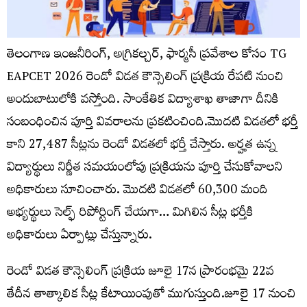
తెలంగాణ ఇంజనీరింగ్, అగ్రికల్చర్, ఫార్మసీ ప్రవేశాల కోసం TG
EAPCET 2026 రెండో విడత కౌన్సెలింగ్ ప్రక్రియ రేపటి నుంచి
అందుబాటులోకి వస్తోంది. సాంకేతిక విద్యాశాఖ తాజాగా దీనికి
సంబంధించిన పూర్తి వివరాలను ప్రకటించింది.మొదటి విడతలో భర్తీ
కాని 27,487 సీట్లను రెండో విడతలో భర్తీ చేస్తారు. అర్హత ఉన్న
విద్యార్థులు నిర్ణీత సమయంలోపు ప్రక్రియను పూర్తి చేసుకోవాలని
అధికారులు సూచించారు. మొదటి విడతలో 60,300 మంది
అభ్యర్థులు సెల్ఫ్ రిపోర్టింగ్ చేయగా… మిగిలిన సీట్ల భర్తీకి
అధికారులు ఏర్పాట్లు చేస్తున్నారు.
రెండో విడత కౌన్సెలింగ్ ప్రక్రియ జూలై 17న ప్రారంభమై 22వ
తేదీన తాత్కాలిక సీట్ల కేటాయింపుతో ముగుస్తుంది.జూలై 17 నుంచి