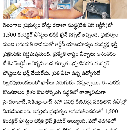
తెలంగాణ ప్రభుత్వం రోడ్డు రవాణా సంస్థ(టీజీ ఎస్ ఆర్టీసీ)లో
1,500 కండక్టర్ పోస్టుల భర్తీకి గ్రీన్ సిగ్నల్ ఇచ్చింది. ప్రభుత్వం
నుంచి అనుమతి రావడంతో ఆర్టీసీ యాజమాన్యం కండక్టర్ల భర్తీ
ప్రక్రియకు సిద్దమవుతుంది. ప్రత్యేక రాష్ట్రం ఏర్పాటు అనంతరం
టీజీఎస్‌ఆర్టీసీ ఆవిర్భవించిన తర్వాత ఇప్పటివరకు కండక్టర్‌
పోస్టులను భర్తీ చేయలేదు. ప్రతి ఏటా ఉన్న ఉద్యోగులే
రిటైరవుతుండటంతో ఖాళీలు పెరుగుతూ వస్తున్నాయి. ఈ మేరకు
కొంతకాలం క్రితం ఔట్‌సోర్సింగ్‌ పద్ధతిలో తాత్కాలికంగా
హైదరాబాద్, సికింద్రాబాద్‌ సహా వివిధ రీజియన్ల పరిధిలోని డిపోల్లో
నియమించింది. ఇప్పుడు ప్రభుత్వం అనుమతించడంతో 1,500
కండక్టర్‌ పోస్టుల భర్తీకి లైన్ క్లియర్ అయ్యింది. పదో తరగతిలో