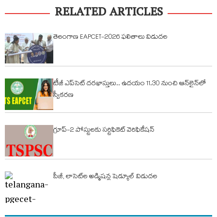
RELATED ARTICLES
తెలంగాణ EAPCET-2026 ఫలితాలు విడుదల
టీజీ ఎప్‌సెట్ ద‌ర‌ఖాస్తులు.. ఉద‌యం 11.30 నుంచి ఆన్‌లైన్‌లో
స్వీక‌ర‌ణ‌
గ్రూప్-2 పోస్టులకు సర్టిఫికెట్ వెరిఫికేషన్
పీజీ, లాసెట్‌ల అడ్మిషన్ల షెడ్యూల్ విడుదల