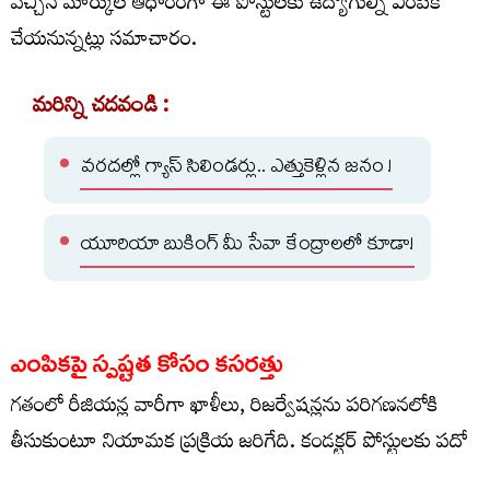
వచ్చిన మార్కుల ఆధారంగా ఈ పోస్టులకు ఉద్యోగుల్ని ఎంపిక
చేయనున్నట్లు సమాచారం.
మరిన్ని చదవండి :
వరదల్లో గ్యాస్ సిలిండర్లు.. ఎత్తుకెళ్లిన జనం !
యూరియా బుకింగ్ మీ సేవా కేంద్రాలలో కూడా!
ఎంపికపై స్పష్టత కోసం కసరత్తు
గతంలో రీజియన్ల వారీగా ఖాళీలు, రిజర్వేషన్లను పరిగణనలోకి
తీసుకుంటూ నియామక ప్రక్రియ జరిగేది. కండక్టర్‌ పోస్టులకు పదో
తరగతిలో వచ్చిన మార్కుల శాతాన్ని ఆధారంగా తీసుకుని ఎంపిక