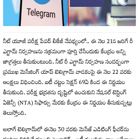
నీట్‌ యూజీ పరీక్ష పేపర్‌ లీకేజీ నేపథ్యంలో.. ఈ నెల 21న జరిగే రీ
ఎగ్జామ్‌ నిర్వహణను సక్రమంగా పూర్తి చేసేందుకు కేంద్రం అన్ని
జాగ్రత్తలు తీసుకుంటుంది. నీట్ రీ ఎగ్జామ్ నిర్వహణ సందర్బంగా
ప్రముఖ మెసేజింగ్‌ యాప్‌ టెలిగ్రామ్‌ వాడకంపై ఈ నెల 22 వరకు
ఆంక్షలు విధించింది. ఐటీ చట్టం సెక్షన్‌ 69ఏ కింద ఈ నిర్ణయం
తీసుకుంది. పరీక్ష భద్రతను దృష్టిలో ఉంచుకుని నేషనల్ టెస్టింగ్
ఏజెన్సీ (NTA) సిఫార్సు మేరకు కేంద్రం ఈ నిర్ణయం తీసుకున్నట్లు
తెలుస్తోంది.
అలాగే టెలిగ్రామ్‌లో ఈనెల 30 వరకు మెసేజ్ ఎడిటింగ్ ఫీచర్‌ను