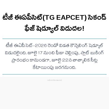
టీజీ ఈఏపీసెట్(TG EAPCET) సెకండ్
ఫేజ్ షెడ్యూల్ విడుదల!
టీజీ ఈఏపీసెట్-2026 రెండో విడత కౌన్సెలింగ్ షెడ్యూల్
విడుదలైంది. జూలై 17 నుంచి ఫీజు చెల్లింపు, స్లాట్ బుకింగ్
ప్రారంభం కానుండగా, జూలై 22న తాత్కాలిక సీట్ల
కేటాయింపు జరగనుంది.