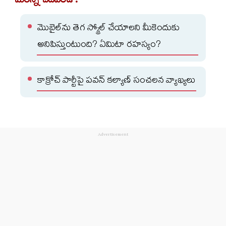
మరిన్ని చదవండి :
మొబైల్‌ను తెగ స్క్రోల్‌ చేయాలని మీకెందుకు
అనిపిస్తుంటుంది? ఏమిటా రహస్యం?
కాక్రోచ్ పార్టీపై పవన్ కల్యాణ్ సంచలన వ్యాఖ్యలు