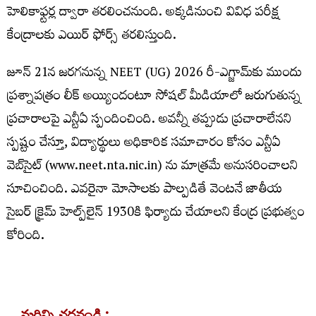
హెలికాఫ్టర్ల ద్వారా తరలించనుంది. అక్కడినుంచి వివిధ పరీక్ష
కేంద్రాలకు ఎయిర్ ఫోర్స్ తరలిస్తుంది.
జూన్ 21న జరగనున్న NEET (UG) 2026 రీ-ఎగ్జామ్‌కు ముందు
ప్రశ్నాపత్రం లీక్ అయ్యిందంటూ సోషల్ మీడియాలో జరుగుతున్న
ప్రచారాలపై ఎన్టీఏ స్పందించింది. అవన్నీ తప్పుడు ప్రచారాలేనని
స్పష్టం చేస్తూ, విద్యార్థులు అధికారిక సమాచారం కోసం ఎన్టీఏ
వెబ్‌సైట్‌ (www.neet.nta.nic.in) ను మాత్రమే అనుసరించాలని
సూచించింది. ఎవరైనా మోసాలకు పాల్పడితే వెంటనే జాతీయ
సైబర్ క్రైమ్ హెల్ప్‌లైన్ 1930కి ఫిర్యాదు చేయాలని కేంద్ర ప్రభుత్వం
కోరింది.