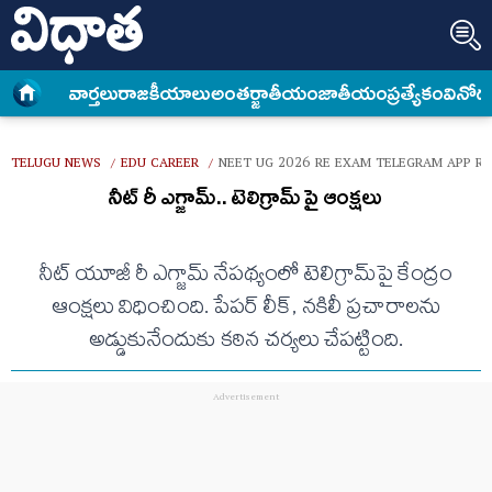
వార్త‌లు
రాజకీయాలు
అంత‌ర్జాతీయం
జాతీయం
ప్రత్యేకం
వినోద
TELUGU NEWS
EDU CAREER
NEET UG 2026 RE EXAM TELEGRAM APP RE
/
/
నీట్ రీ ఎగ్జామ్.. టెలిగ్రామ్ పై ఆంక్షలు
నీట్ యూజీ రీ ఎగ్జామ్ నేపథ్యంలో టెలిగ్రామ్‌పై కేంద్రం
ఆంక్షలు విధించింది. పేపర్ లీక్, నకిలీ ప్రచారాలను
అడ్డుకునేందుకు కఠిన చర్యలు చేపట్టింది.