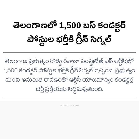
తెలంగాణలో 1,500 బస్ కండక్టర్
పోస్టుల భర్తీకి గ్రీన్ సిగ్నల్
తెలంగాణ ప్రభుత్వం రోడ్డు రవాణా సంస్థ(టీజీ ఎస్ ఆర్టీసీ)లో
1,500 కండక్టర్ పోస్టుల భర్తీకి గ్రీన్ సిగ్నల్ ఇచ్చింది. ప్రభుత్వం
నుంచి అనుమతి రావడంతో ఆర్టీసీ యాజమాన్యం కండక్టర్ల
భర్తీ ప్రక్రియకు సిద్దమవుతుంది.