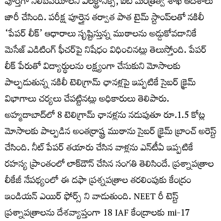
పూర్తిగా నిలిపివేయాలని ఎలక్ట్రానిక్స్, ఐటీ మంత్రిత్వ శాఖ ఆదేశాలు
జారీ చేసింది. పరీక్ష పూర్తైన తర్వాత పాత టైమ్‌ స్టాంప్‌లతో నకిలీ
‘పేపర్ లీక్’ ఆధారాలు సృష్టిస్తున్న ముఠాలను అడ్డుకోవడానికే
మెసేజ్ ఎడిటింగ్ ఫీచర్‌పై నిషేధం విధించినట్లు తెలుస్తోంది. పేపర్
లీక్ పేరుతో విద్యార్థులను లక్ష్యంగా చేసుకుని మోసాలకు
పాల్పడుతున్న నకిలీ టెలిగ్రామ్ ఛానళ్లపై ఇప్పటికే సైబర్ క్రైమ్
విభాగాలు చర్యలు చేపట్టినట్లు అధికారులు తెలిపారు.
అహ్మదాబాద్‌లో 8 టెలిగ్రామ్ ఛానళ్లను నడుపుతూ రూ.1.5 కోట్ల
మోసాలకు పాల్పడిన అంతర్రాష్ట్ర ముఠాను సైబర్ క్రైమ్ బ్రాంచ్ అరెస్ట్
చేసింది. నీట్‌ పేపర్‌ తయారు చేసిన వాళ్లను ఎన్‌టీఏ ఇప్పటికే
రహస్య ప్రాంతంలో లాక్‌డౌన్‌ చేసిన సంగతి తెలిసిందే. ప్రశ్నాపత్రాల
లీకేజీ నేపథ్యంలో ఈ దఫా ప్రశ్నపత్రాల తరలింపుకు కేంద్రం
ఇండియన్ ఎయిర్ ఫోర్స్ ని వాడుతుంది. NEET రీ టెస్ట్
ప్రశ్నాపత్రాలను దేశవ్యాప్తంగా 18 IAF కేంద్రాలకు mi-17