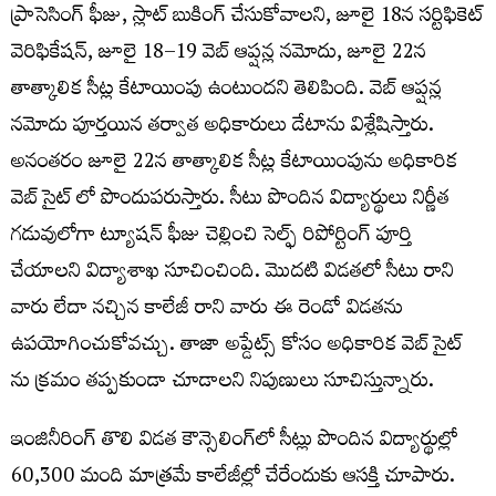
ప్రాసెసింగ్ ఫీజు, స్లాట్ బుకింగ్ చేసుకోవాలని, జూలై 18న సర్టిఫికెట్
వెరిఫికేషన్, జూలై 18–19 వెబ్ ఆప్షన్ల నమోదు, జూలై 22న
తాత్కాలిక సీట్ల కేటాయింపు ఉంటుందని తెలిపింది. వెబ్ ఆప్షన్ల
నమోదు పూర్తయిన తర్వాత అధికారులు డేటాను విశ్లేషిస్తారు.
అనంతరం జూలై 22న తాత్కాలిక సీట్ల కేటాయింపును అధికారిక
వెబ్ సైట్ లో పొందుపరుస్తారు. సీటు పొందిన విద్యార్థులు నిర్ణీత
గడువులోగా ట్యూషన్ ఫీజు చెల్లించి సెల్ఫ్ రిపోర్టింగ్ పూర్తి
చేయాలని విద్యాశాఖ సూచించింది. మొదటి విడతలో సీటు రాని
వారు లేదా నచ్చిన కాలేజీ రాని వారు ఈ రెండో విడతను
ఉపయోగించుకోవచ్చు. తాజా అప్డేట్స్ కోసం అధికారిక వెబ్ సైట్
ను క్రమం తప్పకుండా చూడాలని నిపుణులు సూచిస్తున్నారు.
ఇంజినీరింగ్‌ తొలి విడత కౌన్సెలింగ్‌లో సీట్లు పొందిన విద్యార్థుల్లో
60,300 మంది మాత్రమే కాలేజీల్లో చేరేందుకు ఆసక్తి చూపారు.