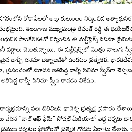
ంలోని కోకాపేటలో అల్లు కుటుంబం నిర్మించిన అత్యాధునిక మల్ట
్రారంభమైంది. తెలంగాణ ముఖ్యమంత్రి రేవంత్ రెడ్డి ఈ థియేటర్‌
ునిక సాంకేతికతతో నిర్మించిన ఈ మల్టీప్లెక్స్ సినిమా ప్రేమికు
్గాలు చెబుతున్నాయి. ఈ మల్టీప్లెక్స్‌లో మొత్తం నాలుగు స్క్రీన
కమైన డాల్బీ సినిమా టెక్నాలజీతో ఉండటం ప్రత్యేకత. భారతదే
ాగా, ప్రపంచంలో మూడవ అతిపెద్ద డాల్బీ సినిమా స్క్రీన్‌గా చెప్ప
ెద్ద డాల్బీ సినిమా స్క్రీన్ కావడం విశేషం.
కార్యక్రమాన్ని పలు టెలివిజన్ ఛానెల్స్ ప్రత్యక్ష ప్రసారం చేశ
ు చేసిన “వాల్ ఆఫ్ ఫేమ్” సోషల్ మీడియాలో పెద్ద చర్చకు దారి
ో ప్రముఖ దర్శకుల ఫోటోలతో ప్రత్యేక గోడను ఏర్పాటు చేశారు