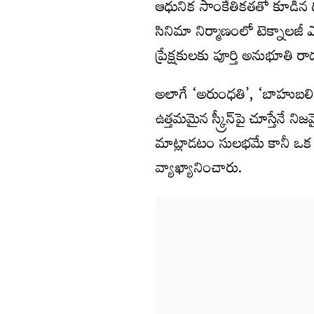
ఆధునిక సాంకేతికతతో కూడిన థ
సినిమా నిర్మాణంలో టెక్నాలజీ ఎం
ప్రేక్షకులకు పూర్తి అనుభూతి 
అలాగే ‘అరుంధతి’, ‘బాహుబల
ఉత్తమమైన స్క్రీన్‌పై చూస్తేనే
మాట్లాడటం సులభమే కానీ ఒక
వ్యాఖ్యానించారు.