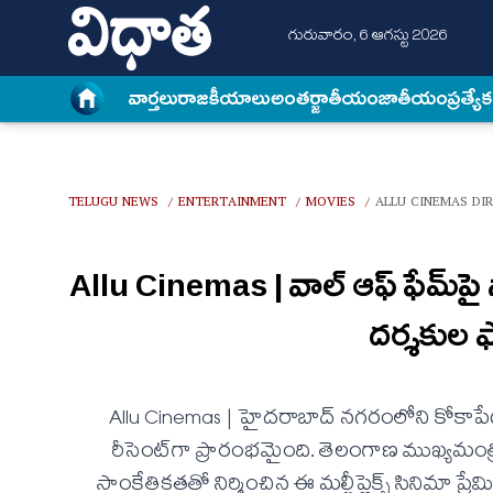
గురువారం, 6 ఆగస్టు 2026
వార్త‌లు
రాజకీయాలు
అంత‌ర్జాతీయం
జాతీయం
ప్రత్యే
TELUGU NEWS
ENTERTAINMENT
MOVIES
ALLU CINEMAS DI
/
/
/
Allu Cinemas | వాల్ ఆఫ్ ఫేమ్‌పై 
ద‌ర్శ‌కు
Allu Cinemas | హైదరాబాద్ నగరంలోని కోకాపేటలో అ
రీసెంట్‌గా ప్రారంభమైంది. తెలంగాణ ముఖ్యమంత్ర
సాంకేతికతతో నిర్మించిన ఈ మల్టీప్లెక్స్ సినిమా ప