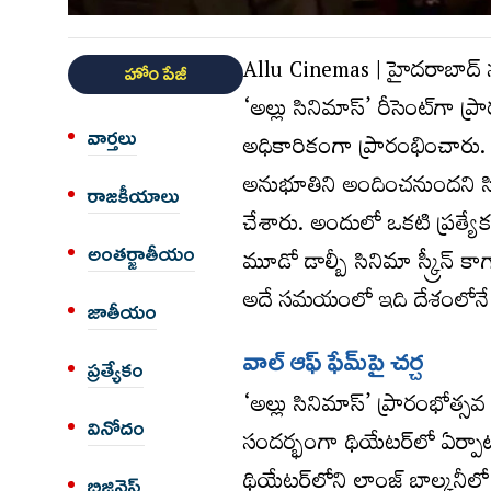
Allu Cinemas | హైదరాబాద్ నగర
హోం పేజీ
‘అల్లు సినిమాస్’ రీసెంట్‌గా ప
వార్త‌లు
అధికారికంగా ప్రారంభించారు. ఆధ
అనుభూతిని అందించనుందని సినీ వర
రాజకీయాలు
చేశారు. అందులో ఒకటి ప్రత్యే
అంత‌ర్జాతీయం
మూడో డాల్బీ సినిమా స్క్రీన్ క
అదే సమయంలో ఇది దేశంలోనే అతిప
జాతీయం
వాల్ ఆఫ్ ఫేమ్‌పై చర్చ
ప్రత్యేకం
‘అల్లు సినిమాస్’ ప్రారంభోత్సవ 
వినోదం
సందర్భంగా థియేటర్‌లో ఏర్పాట
థియేటర్‌లోని లాంజ్ బాల్కనీల
బిజినెస్