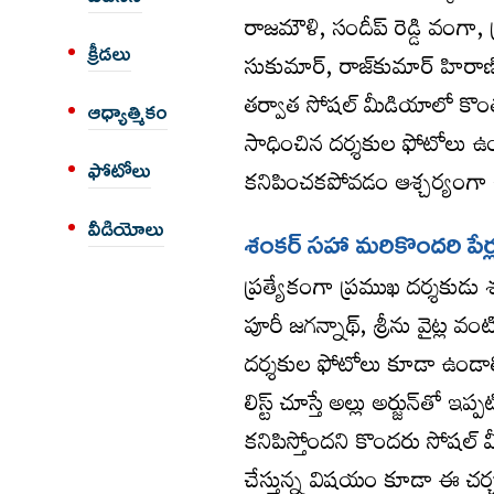
రాజ‌మౌళి, సందీప్ రెడ్డి వంగా, ప్ర‌
క్రీడలు
సుకుమార్, రాజ్‌కుమార్ హిర
తర్వాత సోషల్ మీడియాలో కొంతమ
ఆధ్యాత్మికం
సాధించిన దర్శకుల ఫోటోలు ఉం
ఫోటోలు
కనిపించకపోవడం ఆశ్చర్యంగా ఉం
వీడియోలు
శంకర్ సహా మరికొందరి పేర్ల
ప్రత్యేకంగా ప్రముఖ దర్శకుడు 
పూరీ జ‌గ‌న్నాథ్‌, శ్రీను వైట్
దర్శకుల ఫోటోలు కూడా ఉండాల్స
లిస్ట్ చూస్తే అల్లు అర్జున్‌తో ఇ
కనిపిస్తోందని కొందరు సోషల్ మీడ
చేస్తున్న విషయం కూడా ఈ చర్చ