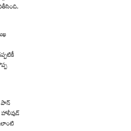
తీసింది.
ముఖ
ప్పటికీ
ొప్ప
 పాన్
 హాలీవుడ్
ఇలాంటి