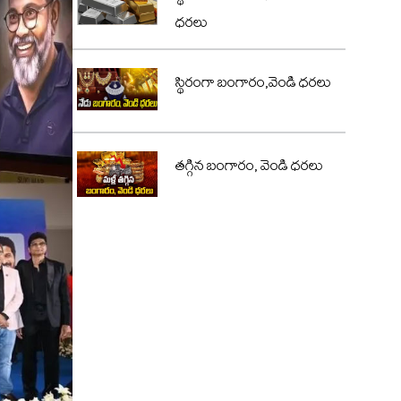
ధరలు
స్థిరంగా బంగారం,వెండి ధరలు
తగ్గిన బంగారం, వెండి ధరలు