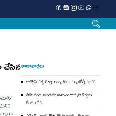
ా చేసిన
తాజావార్తలు
కాక్రోచ్ పార్టీ కొత్త కార్యాచరణ..‘క్యా బోల్తీ పబ్లిక్’!
పోలవరం-బనకచర్ల అనుసంధాన ప్రాజెక్టుకు
ిమాస్’
కేంద్రం బ్రేక్ !
ఆధునిక
ున్నాయి.