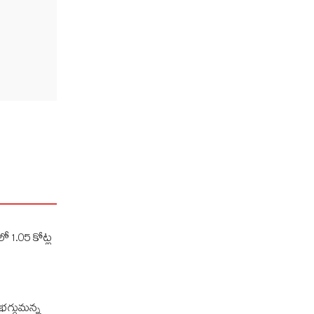
ో 1.05 కోట్ల
 భగ్గుమన్న