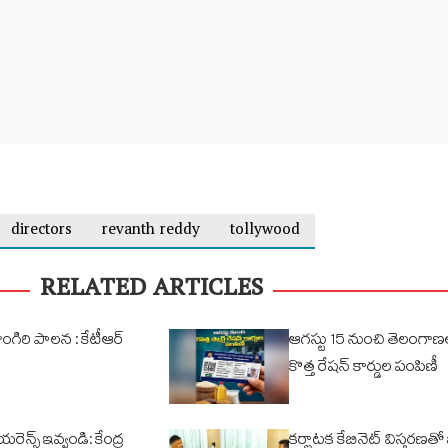
directors
revanth reddy
tollywood
RELATED ARTICLES
ులాంగిరి పాలన : కేటీఆర్
ఆగస్టు 15 నుంచి తెలంగాణల
కొత్త రేషన్ కార్డుల పంపిణీ
ియరెన్స్ ఇవ్వండి: కేంద్ర
కర్ణాటక కేబినెట్ విస్తరణతో