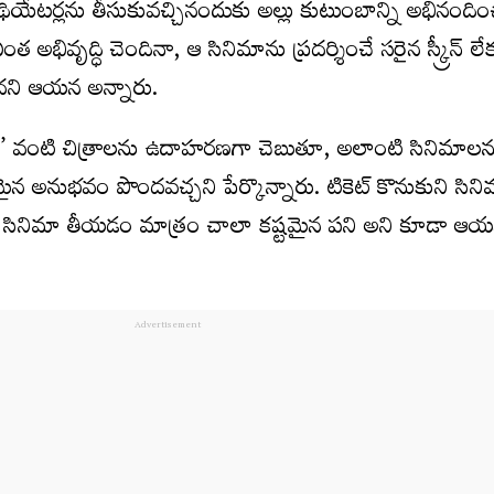
ియేటర్లను తీసుకువచ్చినందుకు అల్లు కుటుంబాన్ని అభినందిం
త అభివృద్ధి చెందినా, ఆ సినిమాను ప్రదర్శించే సరైన స్క్రీన్ లే
రాదని ఆయన అన్నారు.
ి’ వంటి చిత్రాలను ఉదాహరణగా చెబుతూ, అలాంటి సినిమాలన
 నిజమైన అనుభవం పొందవచ్చని పేర్కొన్నారు. టికెట్ కొనుకుని సిన
 సినిమా తీయడం మాత్రం చాలా కష్టమైన పని అని కూడా ఆ