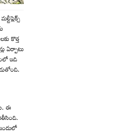
ీప్లెక్స్
ను
లకు కొత్త
్లు ఏర్పాటు
శంలో ఇది
బడుతోంది.
ాయి. ఈ
తీసింది.
. ఇందులో