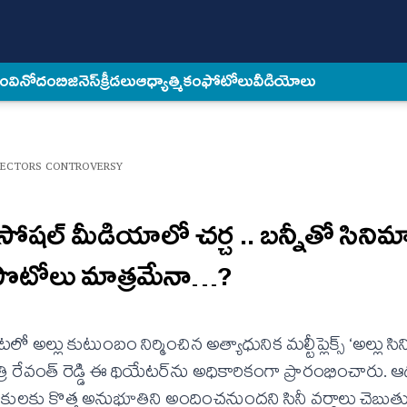
కం
వినోదం
బిజినెస్
క్రీడలు
ఆధ్యాత్మికం
ఫోటోలు
వీడియోలు
RECTORS CONTROVERSY
సోషల్ మీడియాలో చర్చ .. బ‌న్నీతో సినిమ
ల ఫొటోలు మాత్ర‌మేనా…?
ల్లు కుటుంబం నిర్మించిన అత్యాధునిక మల్టీప్లెక్స్ ‘అల్లు సిన
ి రేవంత్ రెడ్డి ఈ థియేటర్‌ను అధికారికంగా ప్రారంభించారు. 
్రేమికులకు కొత్త అనుభూతిని అందించనుందని సినీ వర్గాలు చెబుత