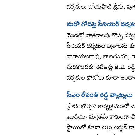
దర్శకులు బోయపాటి శ్రీను, పూ
మరో గోడపై సీనియర్ దర్శక
మొదట్లో పాతకాలపు గొప్ప దర్శ
సీనియర్ దర్శకుల చిత్రాలను కూడా
నారాయ‌ణ‌రావు, బాల‌చంద‌ర్, ర
మరికొందరు నెటిజన్లు కె.వి. రెడ
దర్శకుల ఫోటోలు కూడా ఉండాలన
సీఎం రేవంత్ రెడ్డి వ్యాఖ్యలు
ప్రారంభోత్సవ కార్యక్రమంలో ముఖ
ఇండియా మాత్రమే కాకుండా పాన్
స్థాయిలో కూడా అల్లు అర్జున్