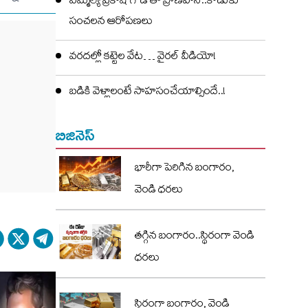
ఎమ్మెల్యే ప్రకాష్ గౌడ్ తో ప్రాణహాని..కొడుకు
సంచలన ఆరోపణలు
వరదల్లో కట్టెల వేట… వైరల్ వీడియో!
బడికి వెళ్లాలంటే సాహసంచేయాల్సిందే..!
బిజినెస్
భారీగా పెరిగిన బంగారం,
వెండి ధరలు
తగ్గిన బంగారం..స్థిరంగా వెండి
ధరలు
స్థిరంగా బంగారం, వెండి