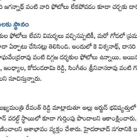
రి జగన్నాథ్ వంటి వారి ఫోటోలు లేకపోవడం కూడా చర్చకు దారి
ులకు స్థానం
కుల ఫోటోలు లేవని విమర్శలు వచ్చినప్పటికీ, మరో గోడలో ప్ర
 ఏర్పాటు చేసినట్లు తెలిసింది. అందులో కె విశ్వ‌నాథ్‌, దాస‌రి
ాఘ‌వేంద్ర‌రావు వంటి దిగ్గజ దర్శకుల ఫోటోలు ఉన్నాయి. అయిన
్డి, జంధ్యాల, కోదండరామి రెడ్డి, సింగీతం శ్రీనివాసరావు వంటి గ
ి సూచిస్తున్నారు.
్యమంత్రి రేవంత్ రెడ్డి మాట్లాడుతూ అల్లు అర్జున్ భవిష్యత్తులో
 వరల్డ్ స్థాయిలో కూడా గుర్తింపు పొందాలని ఆకాంక్షించారు.
 రాణించాలని ఆశాభావం వ్యక్తం చేశారు. హైదరాబాద్ నగరానికి 