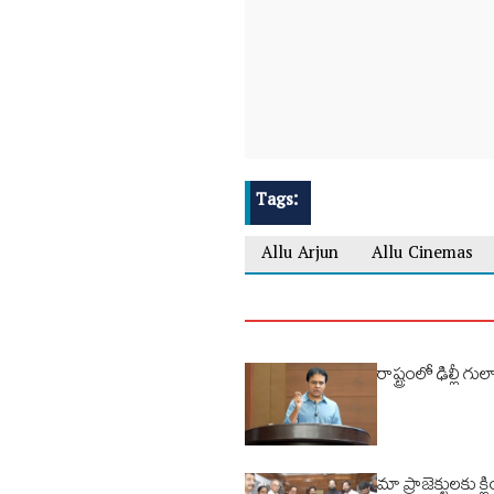
Tags:
Allu Arjun
Allu Cinemas
రాష్ట్రంలో ఢిల్లీ గ
మా ప్రాజెక్టులకు క్ల