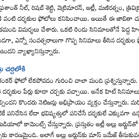
శాంత్ నీల్‌, రిష‌బ్ శెట్టి, వెట్రిమార‌న్, అట్లీ, మ‌ణిరత్నం, త్రివిక్
ాణి వంటి దర్శకుల ఫోటోలు కనిపించాయి. అయితే ఈ జాబితా 
ంది విమర్శలు చేశారు. ఒకటి రెండు సినిమాలతోనే పెద్ద హిట
డగా, ఎన్నో సంవత్సరాలుగా గొప్ప సినిమాలు తీసిన దర్శకుల
దని వ్యాఖ్యానిస్తున్నారు.
ు చర్చలోకి
శంక‌ర్ ఫోటో లేకపోవడం గురించి చాలా మంది ప్రశ్నిస్తున్నారు
ల వంటి దర్శకుల పేర్లు కూడా చర్చకు వచ్చాయి. అనేక హిట్ సినిమా
ిందని కొందరు నెటిజన్లు అభిప్రాయం వ్యక్తం చేస్తున్నారు. మ
ప్పటికే పనిచేసిన లేదా భవిష్యత్తులో పనిచేసే దర్శకులే ఎక్కువగా ఉన్
ియాలో కామెంట్స్ చేస్తున్నారు. ప్రస్తుతం అట్లీ అల్లు అర్జున్‌త
కు కారణమైంది. అలాగే అల్లు అర్జున్‌కు మాస్ ఇమేజ్ తీసుకువచ