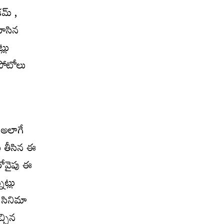
ర‌మ్ ,
చూసిన
్లు
 ఫోటోలు
. అలాగే
లు తీసిన ఈ
రోవైపు ఈ
నట్లు
ో సినిమా
్చిన