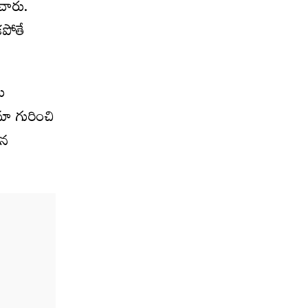
చారు.
కపోతే
ు
ిమా గురించి
యన