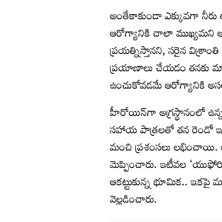
అంతేకాకుండా ఎక్కువగా నీరు 
ఆరోగ్యానికి చాలా ముఖ్యమని 
ప్రయత్నిస్తానని, సరైన విశ్రా
ప్రయాణాలు చేయడం తనకు మానసి
ఉంచుకోవడమే ఆరోగ్యానికి అస
హీరోయిన్‌గా అగ్రస్థానంలో 
సహాయ పాత్రలతో తన రెండో ఇన్
మంచి ప్రశంసలు లభించాయి. అలా
మెప్పించారు. ఇటీవల ‘యుఫోరియ
ఆకట్టుకున్న భూమిక.. ఇకపై మంచ
వెల్లడించారు.