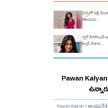
చెన్నైలో పెళ్లి చే
తెలియదు ..
స్టార్ హీరోయిన్
బ్యాన్ చేశారు..
Pawan Kalyan | న
ఉన్నారు
Pawan Kalyan | ఆంధ్రప్రదేశ్ 