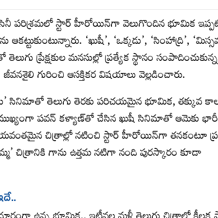
నీ పరిశ్రమలో స్టార్ హీరోయిన్‌గా వెలుగొందిన భూమిక‌ ఇప్పట
 ఆకట్టుకుంటున్నారు. ‘ఖుషీ’, ‘ఒక్కడు’, ‘సింహాద్రి’, ‘మిస్సమ
ెలుగు ప్రేక్షకుల మనసుల్లో ప్రత్యేక స్థానం సంపాదించుకున
ీవనశైలి గురించి ఆసక్తికర విషయాలు వెల్లడించారు.
’ సినిమాతో తెలుగు తెరకు పరిచయమైన భూమిక, తక్కువ కా
ఖ్యంగా పవన్ కళ్యాణ్‌తో చేసిన ఖుషీ సినిమాతో ఆమెకు భారీ గ
వంతమైన చిత్రాల్లో నటించి స్టార్ హీరోయిన్‌గా తనకంటూ ప్ర
స్సమ్మ’ చిత్రానికి గాను ఉత్తమ నటిగా నంది పురస్కారం కూడా
దే..
 దూరంగా ఉన్న భూమిక.. ఇటీవల మళ్లీ తెలుగు చిత్రాల్లో కీలక 