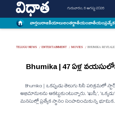
గురువారం, 6 ఆగస్టు 2026
వార్త‌లు
రాజకీయాలు
అంత‌ర్జాతీయం
జాతీయం
ప్రత్యే
TELUGU NEWS
ENTERTAINMENT
MOVIES
BHUMIKA REVEALE
/
/
/
Bhumika | 47 ఏళ్ల వయసులోనూ 
Bhumika | ఒకప్పుడు తెలుగు సినీ పరిశ్రమలో స్టా
అభిమానులను ఆకట్టుకుంటున్నారు. ‘ఖుషీ’, ‘ఒక్కడు’, 
మనసుల్లో ప్రత్యేక స్థానం సంపాదించుకున్న భూమి