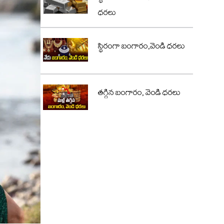
ధరలు
స్థిరంగా బంగారం,వెండి ధరలు
తగ్గిన బంగారం, వెండి ధరలు