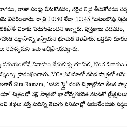
తాగడం, తాజా పండ్లు తీసుకోవడం, సరైన నిద్ర తీసుకోవడం చర్
ఆమె వివరించారు. రాత్రి 10:30 లేదా 10:45 గంటలలోపు నిద్ర
ంతి లేకపోతే చిరాకు పెరుగుతుందని అన్నారు. పుస్తకాలు చదవడం,
క ఉల్లాసాన్ని ఇస్తాయని భూమిక తెలిపారు. ఒత్తిడిని దూర
లు రహస్యమని ఆమె అభిప్రాయపడ్డారు.
ఉన్న సమయంలోనే వివాహం చేసుకున్న భూమిక, కొంత విరామం 
నింగ్స్ ప్రారంభించారు. MCA సినిమాలో వదిన పాత్రలో ఆమ
గే Sita Ramam, ‘బటర్ ఫ్లై’ వంటి చిత్రాల్లోనూ కీలక పాత్ర
ా’ చిత్రంలో తల్లి పాత్రలో భావోద్వేగభరిత నటనతో ప్రేక్షకుల
ి కథలు వస్తే మరిన్ని తెలుగు సినిమాల్లో నటించేందుకు సిద్ధం