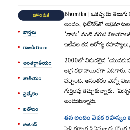
Bhumika | ఒకప్పుడు తెలుగు సి
హోం పేజీ
అందం, ఫిట్‌నెస్‌తో అభిమానులను
వార్త‌లు
‘వాసు’ వంటి వరుస విజయాలతో త
ఇటీవల తన ఆరోగ్య రహస్యాలు, జ
రాజకీయాలు
2000లో విడుదలైన ‘యువకుడు
అంత‌ర్జాతీయం
అగ్ర కథానాయికగా ఎదిగారు. ము
జాతీయం
వచ్చింది. అనంతరం ఎన్నో విజయ
గుర్తింపు తెచ్చుకున్నారు. ‘మి
ప్రత్యేకం
అందుకున్నారు.
వినోదం
త‌న అందం వెన‌క ర‌హ‌స్యం ఇ
బిజినెస్
పెళ్లి తర్వాత సినిమాలకు కొంత