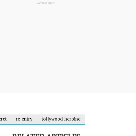
cret
re entry
tollywood heroine