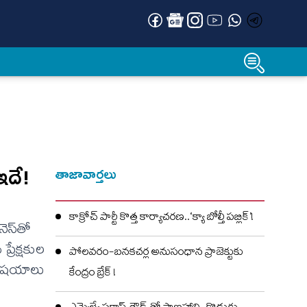
ఇదే!
తాజావార్తలు
కాక్రోచ్ పార్టీ కొత్త కార్యాచరణ..‘క్యా బోల్తీ పబ్లిక్’!
ెస్‌తో
్రేక్షకుల
పోలవరం-బనకచర్ల అనుసంధాన ప్రాజెక్టుకు
 విషయాలు
కేంద్రం బ్రేక్ !