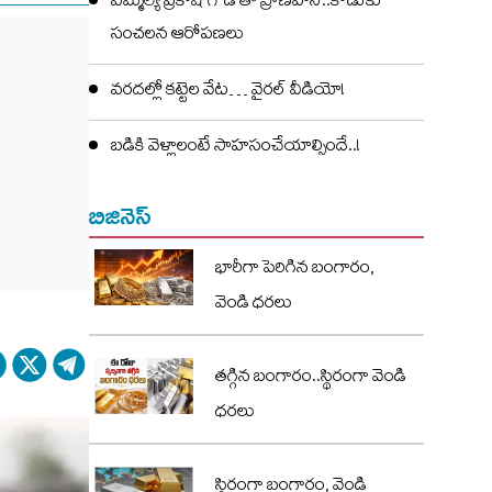
ఎమ్మెల్యే ప్రకాష్ గౌడ్ తో ప్రాణహాని..కొడుకు
సంచలన ఆరోపణలు
వరదల్లో కట్టెల వేట… వైరల్ వీడియో!
బడికి వెళ్లాలంటే సాహసంచేయాల్సిందే..!
బిజినెస్
భారీగా పెరిగిన బంగారం,
వెండి ధరలు
తగ్గిన బంగారం..స్థిరంగా వెండి
ధరలు
స్థిరంగా బంగారం, వెండి