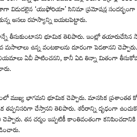
. తాజాగా విడుదలైన ‘యుఫోరియా’ సినిమా ప్రమోషన్ల సందర్భంగా 
ున్న అసలు రహస్యాన్ని బయటపెట్టారు.
ాన్నే తీసుకుంటానని భూమిక తెలిపారు. ఇంట్లో తయారుచేసిన
ువ మసాలాలు ఉన్న వంటకాలను దూరంగా పెడతానని చెప్పారు.
ర నియమాలు ఏవీ పాటించనని, కానీ ఏది తిన్నా మితంగా తీసుకో
ంచారు.
లో ముఖ్య భాగమని భూమిక చెప్పారు. మానసిక ప్రశాంతత క
క తప్పనిసరిగా చేస్తానని తెలిపారు. శరీరాన్ని దృఢంగా ఉంచుక
్పారు. తన చర్మం ఇప్పటికీ కాంతివంతంగా కనిపించడానికి 
లడించారు.