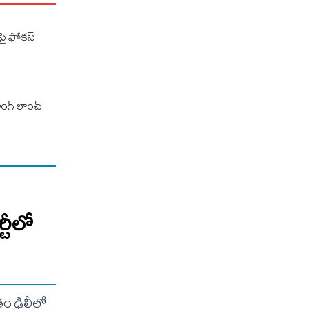
‌పై ఫోకస్
గ్‌ లాంచ్‌
్టీలో
ం ఢిల్లీలో