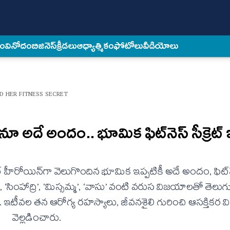
కం
వినోదం
బిజినెస్
క్రీడలు
ఆధ్యాత్మికం
ఫోటోలు
వీడియోలు
D HER FITNESS SECRET
అదే అందం.. భూమిక ఫిట్‌నెస్ సీక్రెట్ 
ర్ హీరోయిన్‌గా వెలుగొందిన భూమిక‌ ఇప్పటికీ అదే అందం, ఫిట్‌న
‘సింహాద్రి’, ‘మిస్సమ్మ’, ‘వాసు’ వంటి వరుస విజయాలతో తెలుగు ప
క.. ఇటీవల తన ఆరోగ్య రహస్యాలు, జీవనశైలి గురించి ఆసక్తికర
వెల్లడించారు.