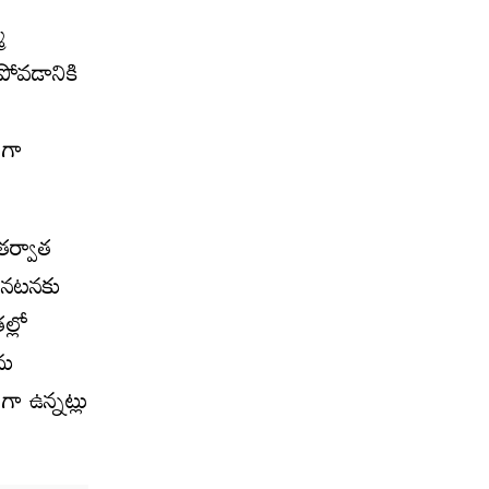
మ
పోవడానికి
ంగా
తర్వాత
ె నటనకు
ల్లో
ను
గా ఉన్నట్లు