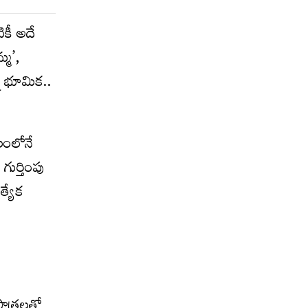
ికీ అదే
్మ’,
్న భూమిక..
లంలోనే
ుర్తింపు
త్యేక
పాత్రలతో