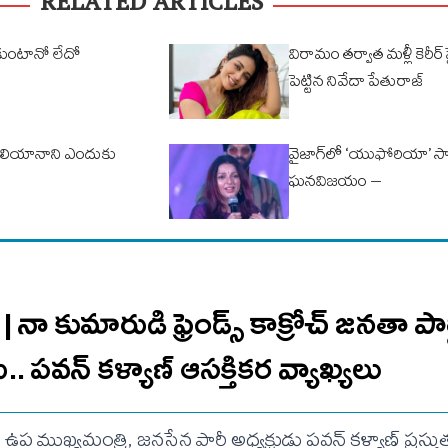
RELATED ARTICLES
సుకుంటానో లేదో
విరామం తర్వాత మళ్లీ కెరీర్
పెట్టిన నివేదా పేతురాజ్
 ఇలియానాని ఎందుకు
వైజాగ్‌లో ‘యుఫోరియా’ సాం
ఘనవిజయం –
ా కుమారుడి ఫ్రెండ్స్ కాక్రోచ్ జనతా పార
.. ప‌వ‌న్ క‌ళ్యాణ్ ఆసక్తిక‌ర వ్యాఖ్య‌లు
ఉప ముఖ్యమంత్రి, జనసేన పార్టీ అధ్యక్షుడు పవన్ కళ్యాణ్ ప్రస్తుత