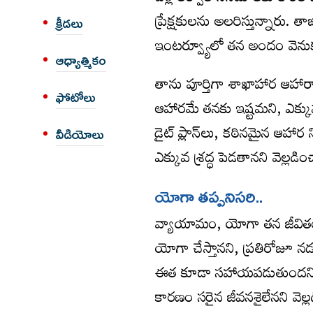
ప్రేక్షకులను అలరిస్తున్నారు
క్రీడలు
ఇంటర్వ్యూలో తన అందం వెనుక
ఆధ్యాత్మికం
తాను పూర్తిగా శాఖాహార ఆహార
ఫోటోలు
ఆహారమే తనకు ఇష్టమని, ఎక్క
డైట్ ప్లాన్‌లు, కఠినమైన ఆహా
వీడియోలు
ఎక్కువ శ్రద్ధ పెడతానని వెల్లడి
యోగా త‌ప్ప‌నిస‌రి..
వ్యాయామం, యోగా తన జీవితం
యోగా చేస్తానని, ప్రతిరోజూ నడ
ఈత కూడా సహాయపడుతుందని చెప
కారణం సరైన జీవనశైలేనని వెల్