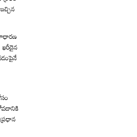
ఇచ్చిన
 సాధారణ
 ఖరీదైన
వడంపైనే
ోసం
ోవడానికి
ప్రధాన