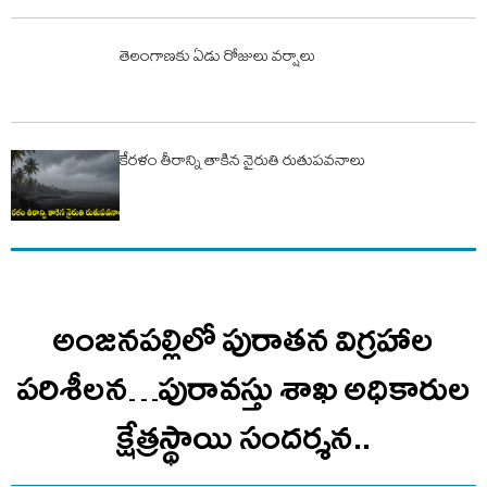
తెలంగాణకు ఏడు రోజులు వర్షాలు
కేరళం తీరాన్ని తాకిన నైరుతి రుతుపవనాలు
అంజనపల్లిలో పురాతన విగ్రహాల
పరిశీలన…పురావస్తు శాఖ అధికారుల
క్షేత్రస్థాయి సందర్శన..