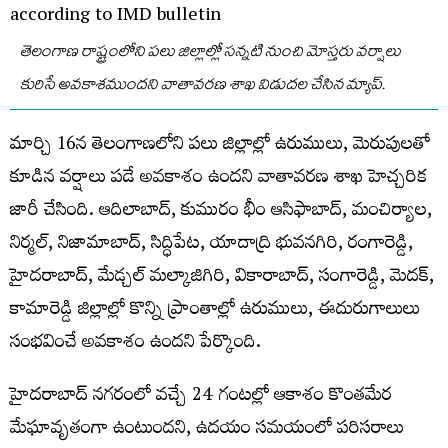
తెలంగాణ రాష్ట్రంలోని పలు జిల్లాల్లో సన్నటి నుంచి మోస్తరు వర్షాలు
కురిసే అవకాశముందని వాతావరణ శాఖ విడుదల చేసిన మ్యాప్.
మార్చి 16న తెలంగాణలోని పలు జిల్లాల్లో ఉరుములు, మెరుపులతో
కూడిన వర్షాలు పడే అవకాశం ఉందని వాతావరణ శాఖ హెచ్చరిక
జారీ చేసింది. ఆదిలాబాద్, కుమురం భీం ఆసిఫాబాద్, మంచిర్యాల,
నిర్మల్, నిజామాబాద్, సిద్ధిపేట, యాదాద్రి భువనగిరి, రంగారెడ్డి,
హైదరాబాద్, మేడ్చల్ మల్కాజిగిరి, వికారాబాద్, సంగారెడ్డి, మెదక్,
కామారెడ్డి జిల్లాల్లో కొన్ని ప్రాంతాల్లో ఉరుములు, ఈదురుగాలులు
సంభవించే అవకాశం ఉందని పేర్కొంది.
హైదరాబాద్ నగరంలో వచ్చే 24 గంటల్లో ఆకాశం కొంతమేర
మేఘావృతంగా ఉంటుందని, ఉదయం సమయంలో పరిసరాలు