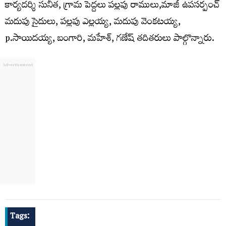
కార్యదర్శి సునీత, గ్రామ పెద్దలు పల్లపు రాములు,మాజీ ఉపసర్పంచ్
మదుపు సైదులు, పల్లపు ఎల్లయ్య, మదుపు వెంకటయ్య,
p.సాయిదయ్య, బంగారి, మహేశ్, గణేష్ తదితరులు పాల్గొన్నారు.
Tags: