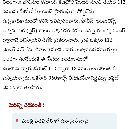
తెలంగాణ పోలీసుల కమాండ్‌ కంట్రోల్‌ సెంటర్‌ నుంచి డయల్‌ 112
సేవలను డీజీపీ సీవీ ఆనంద్‌ ప్రారంభించి పోస్టర్‌ను
ఉన్నతాధికారులతో కలిసి ఆవిష్కరించారు. పోలీస్, అంబులెన్స్,
అగ్నిమాపక (ఫైర్) శాఖల అత్యవసర సేవలు ఇకపై ఈ ఒక్క నంబర్
ద్వారానే లభిస్తాయని డీజీపీ ప్రకటించారు. ప్రతి ఒక్కరు 112
నెంబర్ సేవ్ చేసుకోవాలని సూచించారు. అత్యవసర సమయాల్లో
అండగా ఉండేందుకే ఈ సేవలు అందుబాటులో
ఉంటాయన్నారు.డయల్‌ 112 ద్వారా 18 సేవలు అంబాటులోకి
వస్తాయన్నారు. ఒకేసారి 960కాల్స్ తీసుకునేలా సిస్టమ్ను ఆప్డేట్
చేసినట్లుగా తెలిపారు.
మరిన్ని చదవండి :
మంత్రి పదవి రేస్ లో ఉన్నాననే నాపై