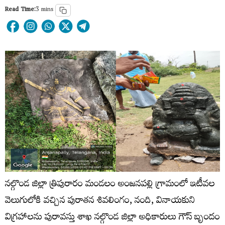
Read Time:
3 mins
నల్గొండ జిల్లా త్రిపురారం మండలం అంజనపల్లి గ్రామంలో ఇటీవల
వెలుగులోకి వచ్చిన పురాతన శివలింగం, నంది, వినాయకుని
విగ్రహాలను పురావస్తు శాఖ నల్గొండ జిల్లా అధికారులు గౌస్ బృందం