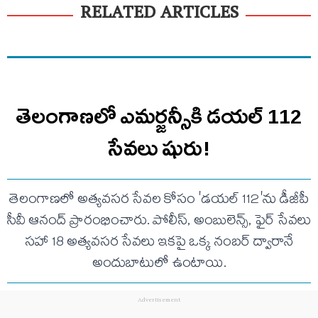
RELATED ARTICLES
తెలంగాణలో ఎమర్జన్సీకి డయల్ 112
సేవలు షురు!
తెలంగాణలో అత్యవసర సేవల కోసం 'డయల్ 112'ను డీజీపీ
సీవీ ఆనంద్ ప్రారంభించారు. పోలీస్, అంబులెన్స్, ఫైర్ సేవలు
సహా 18 అత్యవసర సేవలు ఇకపై ఒక్క నంబర్ ద్వారానే
అందుబాటులో ఉంటాయి.