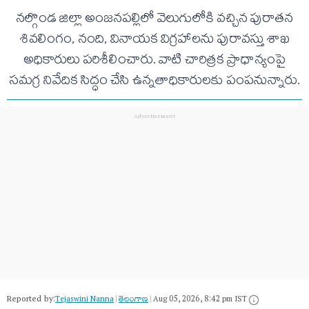
నల్గొండ జిల్లా అంజనపల్లిలో వెలుగులోకి వచ్చిన పురాతన
శివలింగం, నంది, వినాయక విగ్రహాలను పురావస్తు శాఖ
అధికారులు పరిశీలించారు. వాటి చారిత్రక ప్రాధాన్యంపై
సమగ్ర నివేదిక సిద్ధం చేసి ఉన్నతాధికారులకు పంపనున్నారు.
Reported by:
Tejaswini Nanna
|
తెలంగాణ‌
|
Aug 05, 2026, 8:42 pm IST