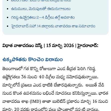
తెలంగాణలో ఐదు రోజులు సన్నటి వానలు
ఉరుములు, మెరుపులతో ఈదురుగాలులు
గరిష్ఠ ఉష్ణోగ్రతలు 2–4 డిగ్రీలు తగ్గే అవకాశం
హైదరాబాద్ సహా 14 జిల్లాలకు వాతావరణ శాఖ సమాచారం
విధాత వాతావరణం​ డెస్క్​ | 15 మార్చి 2026 | హైదరాబాద్​:
ఉక్క
పోతకు కొంచెం విరామం
తెలంగాణలో గత కొన్ని రోజులుగా ఎండ తీవ్రత పెరిగి గరిష్ఠ
ఉష్ణోగ్రతలు 36 నుంచి 40 డిగ్రీల మధ్య నమోదవుతున్నాయి.
మార్చిలోనే ప్రజలు ఎండ ధాటికి బేజారవుతున్నారు. అయితే వేడి
నుండ కొంత ఉపశమనం లభించే సూచనలు కనిపిస్తున్నాయి. భారత
వాతావరణ శాఖ (IMD) తాజా బులెటిన్ ప్రకారం మార్చి 16 నుంచి
మార్చి 20 వరకు రాష్ట్రంలోని పలు ప్రాంతాల్లో సన్నటి వానలు,