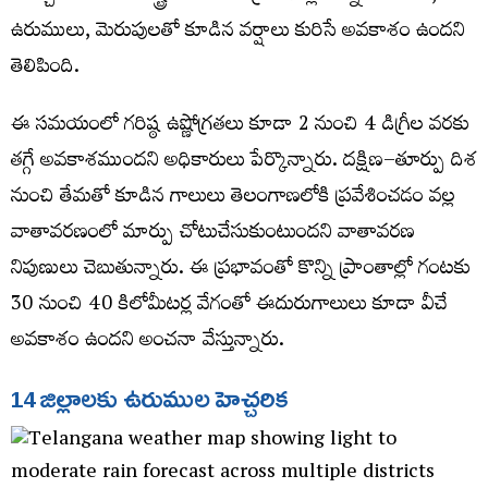
ఉరుములు, మెరుపులతో కూడిన వర్షాలు కురిసే అవకాశం ఉందని
తెలిపింది.
ఈ సమయంలో గరిష్ఠ ఉష్ణోగ్రతలు కూడా 2 నుంచి 4 డిగ్రీల వరకు
తగ్గే అవకాశముందని అధికారులు పేర్కొన్నారు. దక్షిణ–తూర్పు దిశ
నుంచి తేమతో కూడిన గాలులు తెలంగాణలోకి ప్రవేశించడం వల్ల
వాతావరణంలో మార్పు చోటుచేసుకుంటుందని వాతావరణ
నిపుణులు చెబుతున్నారు. ఈ ప్రభావంతో కొన్ని ప్రాంతాల్లో గంటకు
30 నుంచి 40 కిలోమీటర్ల వేగంతో ఈదురుగాలులు కూడా వీచే
అవకాశం ఉందని అంచనా వేస్తున్నారు.
14
జిల్లాలకు
ఉరుముల
హెచ్చరిక