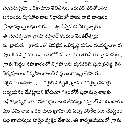
పంపనున్నట్లు అధికారులు తెలిపారు. తదుపరి పరిశోధనల
అనంతరం విగ్రహాల కాల నిర్ధారణతో పాటు వాటి చారిత్రక
ప్రాధాన్యంపై అధికారికంగా వెల్లడిస్తామని పేర్కొన్నారు.
ఈ సందర్భంగా గ్రామ సర్పంచ్ కందుల వెంకటేశ్వర్లు
మాట్లాడుతూ, గ్రామంలో చేపట్టిన అభివృద్ధి పనుల సందర్భంగా ఈ
పురాతన విగ్రహాలు వెలుగులోకి వచ్చాయని తెలిపారు. గ్రామస్తులు,
గ్రామ పెద్దల సహకారంతో విగ్రహాలను భద్రపరిచి పునఃప్రతిష్ఠ చేసి
నిత్యపూజలు నిర్వహించాలని నిర్ణయించినట్లు చెప్పారు.
విగ్రహాల అస్తిత్వం, చారిత్రక విశిష్టత, గ్రామ చరిత్రపై సమగ్ర
అధ్యయనం చేపట్టాలని కోరుతూ గతంలోనే పురావస్తు శాఖకు
లిఖితపూర్వకంగా వినతిపత్రం అందజేసినట్లు సర్పంచ్ వివరించారు.
పురావస్తు శాఖ అధికారులు గ్రామానికి వచ్చి పరిశీలనలు చేపట్టడం
పట్ల గ్రామస్తులు హర్షం వ్యక్తం చేశారు. ఈ కార్యక్రమములో గ్రామ