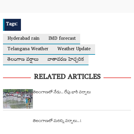
Tags:
Hyderabad rain
IMD forecast
Telangana Weather
Weather Update
తెలంగాణ వర్షాలు
వాతావరణ హెచ్చరిక
RELATED ARTICLES
తెలంగాణలో నేడు.. రేపు భారీ వర్షాలు
తెలంగాణలో మరిన్ని వర్షాలు.. !