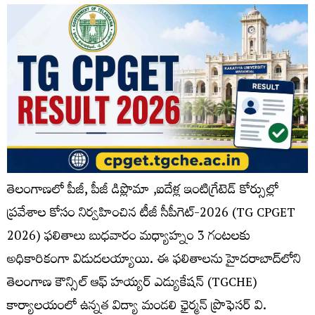
తెలంగాణలో పీజీ, పీజీ డిప్లొమా ,ఐదేళ్ల ఇంటిగ్రేటెడ్ కోర్సుల్లో
ప్రవేశాల కోసం నిర్వహించిన టీజీ సీపీగెట్-2026 (TG CPGET
2026) ఫలితాలు బుధవారం మధ్యాహ్నం 3 గంటలకు
అధికారికంగా విడుదలయ్యాయి. ఈ ఫలితాలను హైదరాబాద్‌లోని
తెలంగాణ కౌన్సిల్ ఆఫ్‌ హయ్యర్‌ ఎడ్యుకేషన్‌ (TGCHE)
కార్యాలయంలో ఉన్నత విద్యా మండలి ఛైర్మన్‌ ప్రొఫెసర్‌ వి.