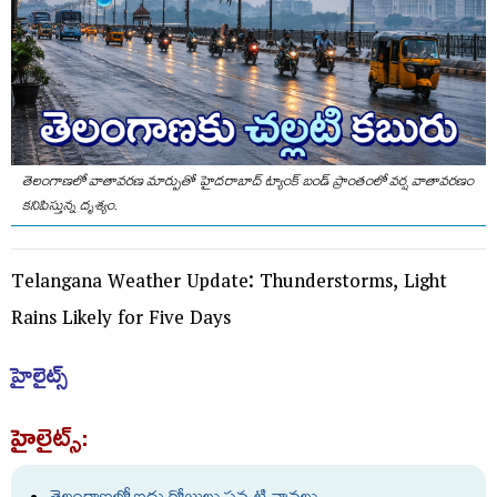
తెలంగాణలో వాతావరణ మార్పుతో హైదరాబాద్ ట్యాంక్ బండ్ ప్రాంతంలో వర్ష వాతావరణం
కనిపిస్తున్న దృశ్యం.
Telangana Weather Update: Thunderstorms, Light
Rains Likely for Five Days
హైలైట్స్
హైలైట్స్: