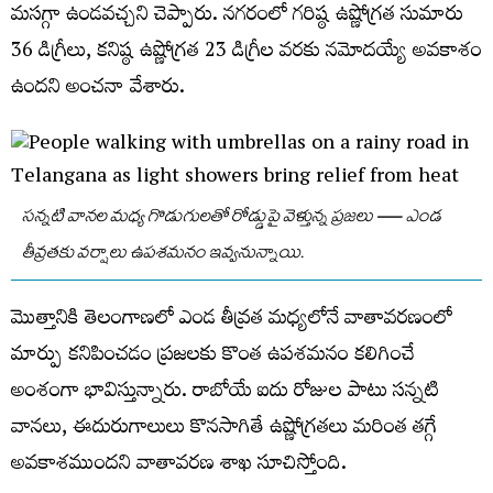
మసగ్గా ఉండవచ్చని చెప్పారు. నగరంలో గరిష్ఠ ఉష్ణోగ్రత సుమారు
36 డిగ్రీలు, కనిష్ఠ ఉష్ణోగ్రత 23 డిగ్రీల వరకు నమోదయ్యే అవకాశం
ఉందని అంచనా వేశారు.
సన్నటి వానల మధ్య గొడుగులతో రోడ్డుపై వెళ్తున్న ప్రజలు — ఎండ
తీవ్రతకు వర్షాలు ఉపశమనం ఇవ్వనున్నాయి.
మొత్తానికి తెలంగాణలో ఎండ తీవ్రత మధ్యలోనే వాతావరణంలో
మార్పు కనిపించడం ప్రజలకు కొంత ఉపశమనం కలిగించే
అంశంగా భావిస్తున్నారు. రాబోయే ఐదు రోజుల పాటు సన్నటి
వానలు, ఈదురుగాలులు కొనసాగితే ఉష్ణోగ్రతలు మరింత తగ్గే
అవకాశముందని వాతావరణ శాఖ సూచిస్తోంది.