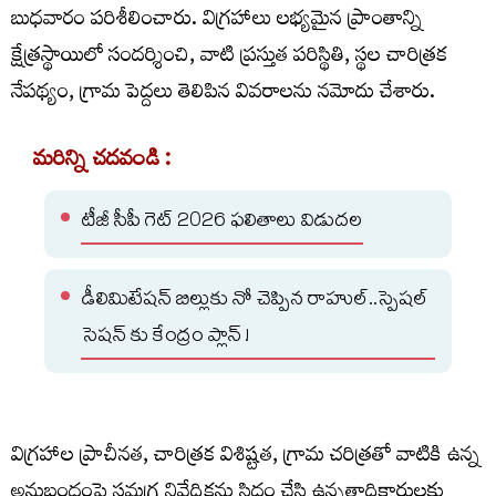
బుధవారం పరిశీలించారు. విగ్రహాలు లభ్యమైన ప్రాంతాన్ని
క్షేత్రస్థాయిలో సందర్శించి, వాటి ప్రస్తుత పరిస్థితి, స్థల చారిత్రక
నేపథ్యం, గ్రామ పెద్దలు తెలిపిన వివరాలను నమోదు చేశారు.
మరిన్ని చదవండి :
టీజీ సీపీ గెట్ 2026 ఫలితాలు విడుదల
డీలిమిటేషన్ బిల్లుకు నో చెప్పిన రాహుల్..స్పెషల్
సెషన్ కు కేంద్రం ప్లాన్ !
విగ్రహాల ప్రాచీనత, చారిత్రక విశిష్టత, గ్రామ చరిత్రతో వాటికి ఉన్న
అనుబంధంపై సమగ్ర నివేదికను సిద్ధం చేసి ఉన్నతాధికారులకు