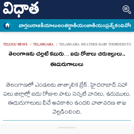
వార్త‌లు
రాజకీయాలు
అంత‌ర్జాతీయం
జాతీయం
ప్రత్యేకం
వినోద
TELUGU NEWS
TELANGANA
TELANGANA WEATHER RAIN THUNDERSTOR
/
/
తెలంగాణకు చల్లటి కబురు… ఐదు రోజులు చిరుజల్లులు..
ఈదురుగాలులు
తెలంగాణలో ఎండలకు తాత్కాలిక బ్రేక్. హైదరాబాద్ సహా
పలు జిల్లాల్లో ఐదు రోజుల పాటు సన్నటి వానలు, ఉరుములు,
ఈదురుగాలులు వీచే అవకాశం ఉందని వాతావరణ శాఖ
వెల్లడించింది.