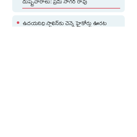
దుష్ఫ్రచారాలు: ప్రేమ్ సాగర్ రావు
ఉదయనిధి స్టాలిన్‌కు చెన్నై హైకోర్టు ఊరట
ఈ కార్యక్రమంలో డీజీలు, సీపీలు, సీఐడీ చీఫ్‌ చారుసిన్హా, సైబర్‌
సెక్యూరిటీ బ్యూరో డైరెక్టర్‌ షికాగోయల్‌ హాజరయ్యారు.