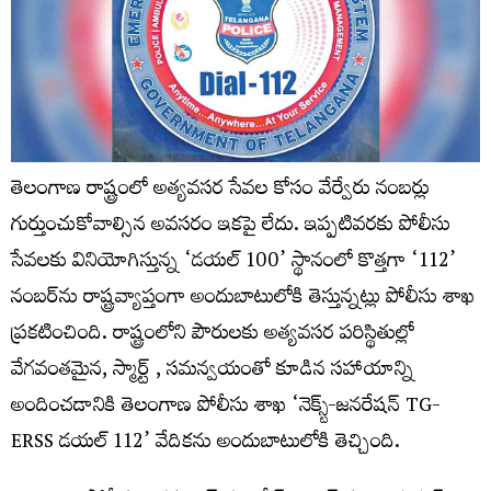
తెలంగాణ రాష్ట్రంలో అత్యవసర సేవల కోసం వేర్వేరు నంబర్లు
గుర్తుంచుకోవాల్సిన అవసరం ఇకపై లేదు. ఇప్పటివరకు పోలీసు
సేవలకు వినియోగిస్తున్న ‘డయల్ 100’ స్థానంలో కొత్తగా ‘112’
నంబర్‌ను రాష్ట్రవ్యాప్తంగా అందుబాటులోకి తెస్తున్నట్లు పోలీసు శాఖ
ప్రకటించింది. రాష్ట్రంలోని పౌరులకు అత్యవసర పరిస్థితుల్లో
వేగవంతమైన, స్మార్ట్ , సమన్వయంతో కూడిన సహాయాన్ని
అందించడానికి తెలంగాణ పోలీసు శాఖ ‘నెక్స్ట్-జనరేషన్ TG-
ERSS డయల్ 112’ వేదికను అందుబాటులోకి తెచ్చింది.