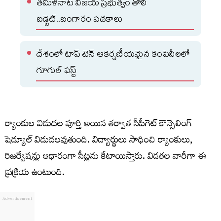
తమిళనాట విజయ్ ప్రభుత్వం తొలి
బడ్జెట్‌..బంగారం పథకాలు
దేశంలో టాప్ టెన్ ఆకర్షణీయమైన కంపెనీలలో
గూగుల్‌ ఫస్ట్‌
ర్యాంకుల విడుదల పూర్తి అయిన తర్వాత సీపీగెట్ కౌన్సెలింగ్
షెడ్యూల్ విడుదలవుతుంది. విద్యార్థులు సాధించి ర్యాంకులు,
రిజర్వేషన్లు ఆధారంగా సీట్లను కేటాయిస్తారు. విడతల వారీగా ఈ
ప్రక్రియ ఉంటుంది.