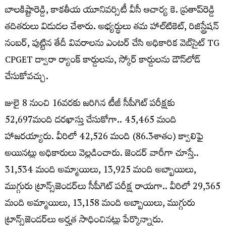
బాలకిష్టారెడ్డి, కాకతీయ యూనివర్సిటీ వీసీ ఆచార్య కె. ప్రతాప్‌రెడ్డి
తదితరులు విడుదల చేశారు. అభ్యర్థులు తమ హాల్‌టికెట్, రిజిస్ట్రేషన్
నంబర్, పుట్టిన తేదీ వివరాలను ఎంటర్ చేసి అధికారిక వెబ్‌సైట్ TG
CPGET ద్వారా ర్యాంక్ కార్డులను, స్కోర్ కార్డులను డౌన్‌లోడ్
చేసుకోవచ్చు.
జులై 8 నుంచి 16వరకు జరిగిన టీజీ సీపీగెట్ పరీక్షకు
52,697మంది దరఖాస్తు చేసుకోగా.. 45,465 మంది
హాజరయ్యారు. వీరిలో 42,526 మంది (86.3శాతం) క్వాలిఫై
అయినట్లు అధికారులు వెల్లడించారు. జెండర్‌ వారీగా చూస్తే..
31,534 మంది అమ్మాయిలు, 13,925 మంది అబ్బాయిలు,
ముగ్గురు ట్రాన్స్‌జెండర్‌లు సీపీగెట్‌ పరీక్ష రాయగా.. వీరిలో 29,365
మంది అమ్మాయిలు, 13,158 మంది అబ్బాయిలు, ముగ్గురు
ట్రాన్స్‌జెండర్‌లు అర్హత సాధించినట్లు పేర్కొన్నారు.