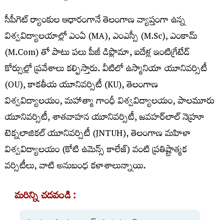
సీపీగెట్ ర్యాంకుల ఆధారంగానే తెలంగాణ వ్యాప్తంగా ఉన్న
విశ్వవిద్యాలయాల్లో ఎంఏ (MA), ఎంఎస్సీ (M.Sc), ఎంకామ్
(M.Com) తో పాటు పలు పీజీ డిప్లొమా, ఐదేళ్ల ఇంటిగ్రేటేడ్
కోర్సుల్లో ప్రవేశాలు కల్పిస్తారు. వీటిలో ఉస్మానియా యూనివర్సిటీ
(OU), కాకతీయ యూనివర్సిటీ (KU), తెలంగాణ
విశ్వవిద్యాలయం, మహాత్మా గాంధీ విశ్వవిద్యాలయం, పాలమూరు
యూనివర్సిటీ, శాతవాహన యూనివర్సిటీ, జవహర్‌లాల్ నెహ్రూ
టెక్నలాజికల్ యూనివర్సిటీ (JNTUH), తెలంగాణ మహిళా
విశ్వవిద్యాలయం (కోటి ఉమెన్స్ కాలేజ్) వంటి ప్రతిష్టాత్మక
వర్సిటీలు, వాటి అనుబంధ కళాశాలున్నాయి.
మరిన్ని చదవండి :