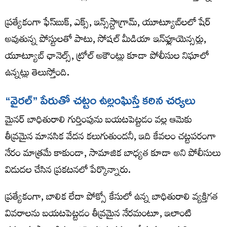
ప్రత్యేకంగా ఫేస్​బుక్​, ఎక్స్​, ఇన్స్​స్టాగ్రామ్​, యూట్యూబ్​లలో షేర్
అవుతున్న పోస్టులతో పాటు, సోషల్ మీడియా ఇన్‌ఫ్లూయెన్సర్లు,
యూట్యూబ్ ఛానెల్స్, ట్రోల్ అకౌంట్లు కూడా పోలీసుల నిఘాలో
ఉన్నట్లు తెలుస్తోంది.
“
వైరల్
”
పేరుతో
చట్టం
ఉల్లంఘిస్తే
కఠిన
చర్యలు
మైనర్ బాధితురాలి గుర్తింపును బయటపెట్టడం వల్ల ఆమెకు
తీవ్రమైన మానసిక వేదన కలుగుతుందనీ, ఇది కేవలం చట్టపరంగా
నేరం మాత్రమే కాకుండా, సామాజిక బాధ్యత కూడా అని పోలీసులు
విడుదల చేసిన ప్రకటనలో పేర్కొన్నారు.
ప్రత్యేకంగా, బాలిక లేదా పోక్సో కేసులో ఉన్న బాధితురాలి వ్యక్తిగత
వివరాలను బయటపెట్టడం తీవ్రమైన నేరమంటూ, ఇలాంటి