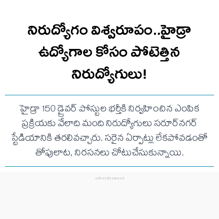
నిరుద్యోగం విశ్వరూపం..హైడ్రా
ఉద్యోగాల కోసం పోటెత్తిన
నిరుద్యోగులు!
హైడ్రా 150 డ్రైవర్ పోస్టుల భర్తీకి నిర్వహించిన ఎంపిక
ప్రక్రియకు వేలాది మంది నిరుద్యోగులు సరూర్‌నగర్
స్టేడియానికి తరలివచ్చారు. సరైన ఏర్పాట్లు లేకపోవడంతో
తోపులాట, నిరసనలు చోటుచేసుకున్నాయి.