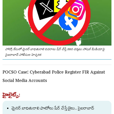
పోక్సో కేసులో మైనర్ బాధితురాలి వివరాలు షేర్ చేస్తే కఠిన చర్యలు: సోషల్ మీడియాపై
సైబరాబాద్ పోలీసుల హెచ్చరిక
POCSO Case: Cyberabad Police Register FIR Against
Social Media Accounts
హైలైట్స్:
మైనర్ బాధితురాలి ఫొటోలు షేర్ చేస్తే జైలు.. సైబరాబాద్