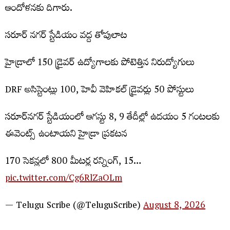
ఆందోళనకు దిగారు.
సరూర్ నగర్ స్టేడియం వద్ద తోపులాట
హైడ్రాలో 150 డ్రైవర్ ఉద్యోగాలకు పోటెత్తిన నిరుద్యోగులు
DRF అసిస్టెంట్లు 100, హెవీ వెహికల్ డ్రైవర్లు 50 పోస్టులు
సరూర్‌నగర్ స్టేడియంలో ఆగస్టు 8, 9 తేదీల్లో ఉదయం 5 గంటలకు
ఈవెంట్స్ ఉంటాయని హైడ్రా ప్రకటన
170 సెకన్లలో 800 మీటర్ల రన్నింగ్, 15…
pic.twitter.com/Cg6RlZaOLm
— Telugu Scribe (@TeluguScribe)
August 8, 2026