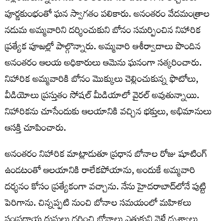
పూర్ణకుంభంతో ఘన స్వాగతం పలికారు. అనంతరం వేదమంత్రాల
నడుమ అమ్మవారిని దర్శించుకుని బోనం సమర్పించిన నిహారిక
ప్రత్యేక పూజల్లో పాల్గొన్నారు. అమ్మవారి ఆశీర్వాదాలు పొందిన
అనంతరం ఆలయ అధికారులు ఆమెను ఘనంగా సత్కరించారు.
నిహారిక అమ్మవారికి బోనం మొక్కులు చెల్లించుకున్న ఫొటోలు,
వీడియోలు ప్రస్తుతం సోషల్ మీడియాలో వైరల్ అవుతున్నాయి.
నిహారికను చూసేందుకు ఆలయానికి వచ్చిన భక్తులు, అభిమానులు
ఆసక్తి చూపించారు.
అనంతరం నిహారిక మాట్లాడుతూ ప్రధాన బోనాల రోజు షూటింగ్
ఉండటంతో ఆలయానికి రాలేకపోయాను, అందుకే అమ్మవారి
దర్శనం కోసం ప్రత్యేకంగా వచ్చాను. నేను హైదరాబాద్‌లోనే పుట్టి
పెరిగాను. చిన్నప్పటి నుంచి బోనాల సమయంలో మహిళలు
సంప్రదాయ దుస్తులు ధరించి బోనాలు ఎత్తుకుని వెళ్లే దృశ్యాలు