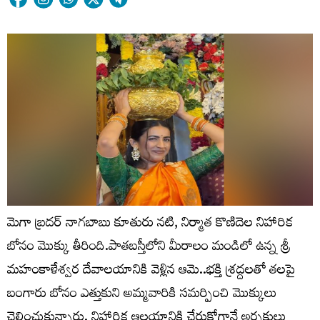
మెగా బ్రదర్ నాగబాబు కూతురు నటి, నిర్మాత కొణిదెల నిహారిక
బోనం మొక్కు తీరింది.పాతబస్తీలోని మీరాలం మండిలో ఉన్న శ్రీ
మహంకాళేశ్వర దేవాలయానికి వెళ్లిన ఆమె..భక్తి శ్రద్దలతో తలపై
బంగారు బోనం ఎత్తుకుని అమ్మవారికి సమర్పించి మొక్కులు
చెల్లించుకున్నారు. నిహారిక ఆలయానికి చేరుకోగానే అర్చకులు