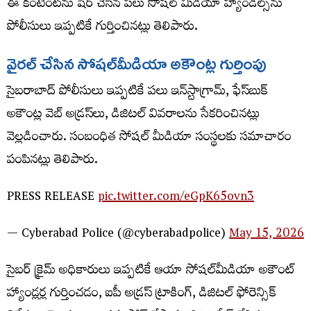
ఈ కంటెంట్‌ను షేర్ చేసిన పలు సోషల్ మీడియా హ్యాండిల్స్‌ను
పోలీసులు ఇప్పటికే గుర్తించినట్లు తెలిపారు.
వైరల్​
చేసిన
సోషల్​
మీడియా
అకౌంట్ల
గుర్తింపు
సైబరాబాద్ పోలీసులు ఇప్పటికే పలు ఇన్‌స్టాగ్రామ్, ఫేస్‌బుక్
అకౌంట్ల వెబ్​ అడ్రస్​లు, డిజిటల్ వివరాలను సేకరించినట్లు
వెల్లడించారు. సంబంధిత సోషల్ మీడియా సంస్థలకు సమాచారం
పంపినట్లు తెలిపారు.
PRESS RELEASE
pic.twitter.com/eGpK65ovn3
— Cyberabad Police (@cyberabadpolice)
May 15, 2026
సైబర్ క్రైమ్ అధికారులు ఇప్పటికే ఆయా సోషల్​మీడియా అకౌంట్
హ్యాండ్లర్ల గుర్తించడం, ఐపీ అడ్రస్ ట్రాకింగ్, డిజిటల్ ఫోరెన్సిక్