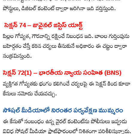
పోస్టులు, డిజిటల్ కంటెంట్ ద్వారా జరిగినా ఇది వర్తిస్తుంది.
సెక్షన్
74 –
జువైనల్​ జస్టిస్​
యాక్ట్​
పిల్లల గోప్యత, గౌరవాన్ని రక్షించే నిబంధన ఇది. బాలల గుర్తింపును
బహిర్గతం చేస్తే కఠిన చర్యలు తీసుకునే అధికారం ఈ చట్టం ద్వారా
సంక్రమిస్తుంది.
సెక్షన్
72(1) –
భారతీయ
న్యాయ సంహిత
(BNS)
వ్యక్తిగత గోప్యతకు భంగం కలిగించే చర్యలపై ఈ సెక్షన్ కింద కూడా
కేసులు నమోదు చేయవచ్చు.
సోషల్
మీడియాలో
నిరంతర పర్యవేక్షణ
ముమ్మరం
ఈ కేసుతో సంబంధం ఉన్న వైరల్ కంటెంట్‌ను పోలీసులు ఇప్పుడు
వివిధ సోషల్​ మీడియా ప్లాట్‌ఫారంలలో నిశితంగా పరిశీలిస్తున్నారు.