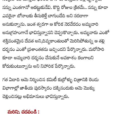
నన్ను ఎంతగానో ఆకట్టుకునేవి. కొద్ది రోజుల క్రితమే.. నన్ను కూడా
ఎవరైనా బోనాలకు తీసుకెళ్తే బాగుండేది అని సరదాగా
అనుకున్నాను. ఇంత త్వరగా ఆ కోరిక నెరవేరడం అమ్మవారి
అనుగ్రహంగానే భావిస్తున్నానని చెప్పుకొచ్చారు. అమ్మవారు ఎంతో
శక్తివంతమైన దేవత అని,దివ్యకాంతులతో మెరిసిపోతున్న ఆ తల్లి
దర్శనం ఎంతో ప్రశాంతతను ఇచ్చిందని పేర్కొన్నారు. మరోసారి
కూడా అమ్మవారి దర్శనం చేసుకునే అవకాశం కలగాలని
కోరుకుంటున్నాను అని నిహారిక పేర్కొన్నారు.
గత ఏడాది ఆమె నిర్మించిన కమిటీ కుర్రోళ్ళు చిత్రానికి రెండు
విభాగాల్లో జాతీయ పురస్కారం దక్కినందుకు ఆమె మొక్కు
చెల్లించినట్లు అభిమానులు భావిస్తున్నారు.
మరిన్ని చదవండి :