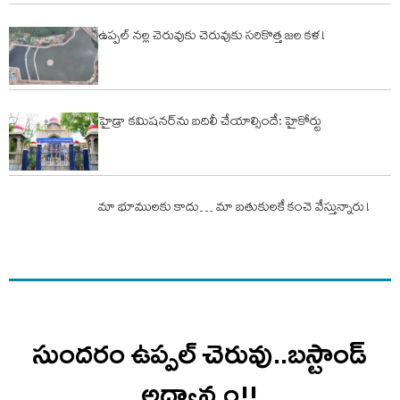
ఉప్పల్ నల్ల చెరువుకు చెరువుకు సరికొత్త జల కళ !
హైడ్రా కమిషనర్‌ను బదిలీ చేయాల్సిందే: హైకోర్టు
మా భూములకు కాదు… మా బతుకులకే కంచె వేస్తున్నారు !
సుందరం ఉప్పల్ చెరువు..బస్టాండ్
అధ్వాన్నం!!