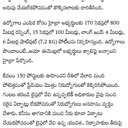
అదుపు చేయలేకపోవడంతో తొక్కిసలాటకు దారితీసింది.
ఉద్యోగాల ఎంపిక కోసం హైడ్రా అభ్యర్థులకు 170 సెకన్లలో 800
మీటర్ల రన్నింగ్, 15 సెకన్లలో 100 మీటర్లు, లాంగ్ జంప్ 4 మీటర్లు,
6 మీటర్ల షాట్‌పుట్ (7.2 KG) పోటీలను నిర్వహిస్తుంది. ఉద్యోగాలు
పొందాలంటే..ఆయా ఈవెంట్లలో అభ్యర్థులు క్వాలిఫై అవ్వాలని
హైడ్రా పేర్కొంది.
కేవలం 150 పోస్టులకు ఊహించని రీతిలో వేలాది మంది
పోటెత్తడంతో స్టేడియం మొత్తం నిరుద్యోగులతో కిక్కిరిసిపోయింది.
గంటల తరబడి లైన్లలో వేచి ఉన్నప్పటికీ అధికారుల వైపు నుంచి
సరైన ఏర్పాట్లు లేకపోవడంతో నిరుద్యోగులు అసహనం వ్యక్తం
చేశారు. కనీసం తాగడానికి మంచి నీరు కూడా ఏర్పాటు
చేయకపోవడంతో లైన్లలో వేచి ఉన్న యువత.. నిర్వాహకుల తీరుపై