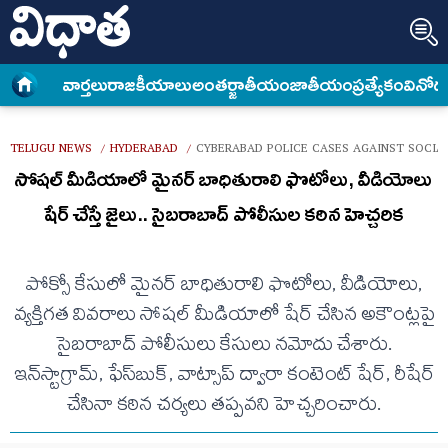
వార్త‌లు
రాజకీయాలు
అంత‌ర్జాతీయం
జాతీయం
ప్రత్యేకం
వినోద
TELUGU NEWS
HYDERABAD
CYBERABAD POLICE CASES AGAINST SOCIA
/
/
సోషల్ మీడియాలో మైనర్ బాధితురాలి ఫొటోలు, వీడియోలు
షేర్ చేస్తే జైలు.. సైబరాబాద్ పోలీసుల కఠిన హెచ్చరిక
పోక్సో కేసులో మైనర్ బాధితురాలి ఫొటోలు, వీడియోలు,
వ్యక్తిగత వివరాలు సోషల్ మీడియాలో షేర్ చేసిన అకౌంట్లపై
సైబరాబాద్ పోలీసులు కేసులు నమోదు చేశారు.
ఇన్‌స్టాగ్రామ్, ఫేస్‌బుక్, వాట్సాప్ ద్వారా కంటెంట్ షేర్, రీషేర్​
చేసినా కఠిన చర్యలు తప్పవని హెచ్చరించారు.