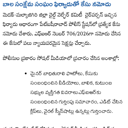
బాల సంక్షేమ సంఘం
ఫిర్యాదుతో
కేసు
నమోదు
మెదక్-మల్కాజిగిరి జిల్లా చైల్డ్ వెల్ఫేర్ కమిటీ చైర్‌పర్సన్ ఇచ్చిన
ఫిర్యాదు ఆధారంగా పేట్‌బషీరాబాద్ పోలీస్ స్టేషన్‌లో ప్రత్యేక కేసు
నమోదు చేశారు. ఎఫ్​ఐఆర్​ నెంబర్ 706/2026గా నమోదు చేసిన
ఈ కేసులో పలు న్యాయపరమైన సెక్షన్లు చేర్చారు.
పోలీసుల ప్రకారం సోషల్ మీడియాలో ప్రచారం చేసిన అంశాల్లో:
మైనర్ బాధితురాలి ఫొటోలు, కేసుకు
సంబంధించిన వీడియోలు, బాలిక, కుటుంబ
సభ్యుల వ్యక్తిగత వివరాలుఎఫ్​ఐఆర్​కు
సంబంధించిన గుర్తింపు సమాచారం, ఎడిట్ చేసిన
క్లిప్‌లు, వైరల్ స్క్రీన్‌షాట్లు ఉన్నట్లు గుర్తించారు.