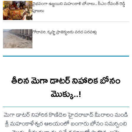
వైభవంగా ఉజ్జయిని మహంకాళి బోనాలు.. సీఎం రేవంత్ రెడ్డి
పూజలు
గోదావరి, కృష్ణా ప్రాజెక్టులకు వరద పరవళ్లు
తీరిన మెగా డాటర్ నిహారిక బోనం
మొక్కు..!
మెగా డాటర్ నిహారిక కొణిదెల హైదరాబాద్ మీరాలం మండి
శ్రీ మహంకాళేశ్వర ఆలయంలో బంగారు బోనం సమర్పించి