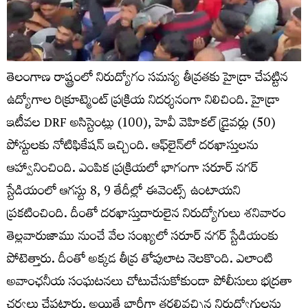
తెలంగాణ రాష్ట్రంలో నిరుద్యోగం సమస్య తీవ్రతకు హైడ్రా చేపట్టిన
ఉద్యోగాల రిక్రూట్మెంట్ ప్రక్రియ నిదర్శనంగా నిలిచింది. హైడ్రా
ఇటీవల DRF అసిస్టెంట్లు (100), హెవీ వెహికల్ డ్రైవర్లు (50)
పోస్టులకు నోటిఫికేషన్ ఇచ్చింది. ఆఫ్‌లైన్‌లో దరఖాస్తులను
ఆహ్వానించింది. ఎంపిక ప్రక్రియలో భాగంగా సరూర్ నగర్
స్టేడియంలో ఆగస్టు 8, 9 తేదీల్లో ఈవెంట్స్ ఉంటాయని
ప్రకటించింది. దీంతో దరఖాస్తుదారులైన నిరుద్యోగులు శనివారం
తెల్లవారుజాము నుంచే వేల సంఖ్యలో సరూర్ నగర్ స్టేడియంకు
పోటెత్తారు. దీంతో అక్కడ తీవ్ర తోపులాట నెలకొంది. ఎలాంటి
అవాంఛనీయ సంఘటనలు చోటుచేసుకోకుండా పోలీసులు భద్రతా
చర్యలు చేపట్టారు. అయితే భారీగా తరలివచ్చిన నిరుద్యోగులను