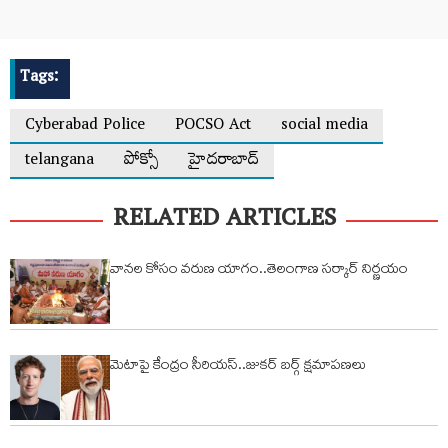
Tags:
Cyberabad Police
POCSO Act
social media
telangana
పోక్సో
హైదరాబాద్
RELATED ARTICLES
వానల కోసం వరుణ యాగం..తెలంగాణ సర్కార్ నిర్ణయం
మెటాపై కేంద్రం సీరియస్..జుకర్ బర్గ్ క్షమాపణలు