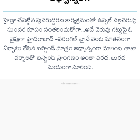
హైడ్రా చేపట్టిన పునరుద్ధరణ కార్యక్రమంతో ఉప్పల్ నల్లచెరువు
సుందర రూపం సంతరించుకోగా...అదే చెరువు గట్టుపై ఓ
వైపుగా హైదరాబాద్ -వరంగల్ హైవే వెంట నూతనంగా
ఏర్పాటు చేసిన బస్టాండ్ మాత్రం అధ్వాన్నంగా మారింది. తాజా
వర్షాలతో బస్టాండ్ ప్రాంగణం అంతా వరద, బురద
మయంగా మారింది.