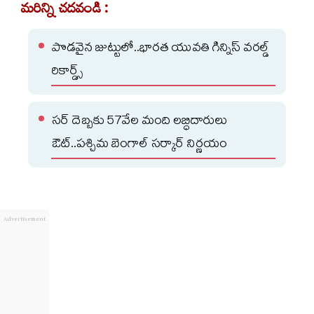
మరిన్ని చదవండి :
పొడవైన జుట్టులో..భారత యువతి గిన్నిస్ వరల్డ్
రికార్డ్స్
సర్ దెబ్బకు 57వేల మంది లబ్ధిదారులు
ఔట్..పశ్చిమ బెంగాల్ సర్కార్ నిర్ణయం