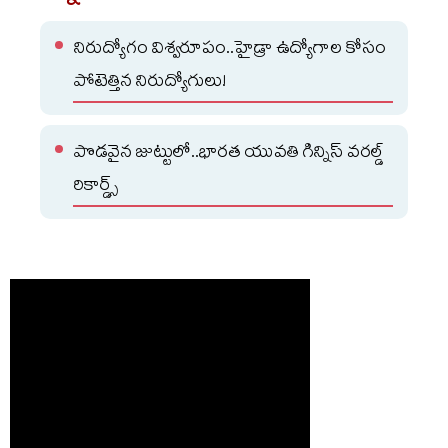
నిరుద్యోగం విశ్వరూపం..హైడ్రా ఉద్యోగాల కోసం
పోటెత్తిన నిరుద్యోగులు!
పొడవైన జుట్టులో..భారత యువతి గిన్నిస్ వరల్డ్
రికార్డ్స్