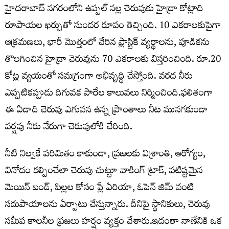
హైదరాబాద్ నగరంలోని ఉప్పల్ నల్ల చెరువుకు హైడ్రా కోట్లాది
రూపాయల ఖర్చుతో సుందర రూపం తెచ్చింది. 10 ఎకరాలకుపైగా
ఆక్రమణలు, భారీ మొత్తంలో చేరిన ప్లాస్టిక్‌ వ్యర్థాలను, పూడికను
తొలగించిన హైడ్రా చెరువును 70 ఎకరాలకు విస్తరించింది. రూ.20
కోట్ల వ్యయంతో సమగ్రంగా అభివృద్ధి చేస్తోంది. వరద నీరు
ఎప్పటికప్పుడు దిగువక పారేల కాలువలు నిర్మించింది.ఫలితంగా
ఈ ఏడాది చెరువు ఎగువన ఉన్న ప్రాంతాలు నీట మునగకుండా
వర్షపు నీరు నేరుగా చెరువులోకి చేరింది.
నీటి నిల్వకే పరిమితం కాకుండా, ప్రజలకు విశ్రాంతి, ఆరోగ్యం,
వినోదం కల్పించేలా చెరువు చుట్టూ వాకింగ్‌ ట్రాక్, పటిష్టమైన
మెయిన్‌ బండ్, పిల్లల కోసం ప్లే ఏరియా, ఓపెన్‌ జిమ్‌ వంటి
సదుపాయాలను ఏర్పాటు చేస్తున్నారు. దీనిపై స్థానికులు, చెరువు
సమీప కాలనీల ప్రజలు హర్షం వ్యక్తం చేశారు.ఇదంతా నాణేనికి ఒక