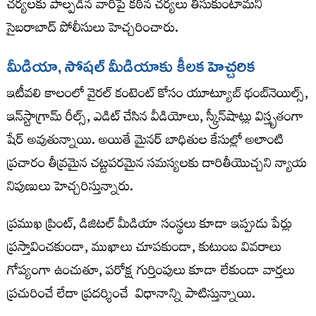
చర్యలకు పాల్పడిన వారిపై కఠిన చర్యలు తీసుకుంటామని
సైబరాబాద్ పోలీసులు హెచ్చరించారు.
మీడియా
,
సోషల్
మీడియాకు
కీలక
హెచ్చరిక
ఇటీవలి కాలంలో వైరల్ కంటెంట్ కోసం యూట్యూబ్ థంబ్‌నెయిల్స్,
ఇన్‌స్టాగ్రామ్ రీల్స్, ఎడిట్ చేసిన వీడియోలు, స్క్రీన్‌షాట్లు విస్తృతంగా
షేర్ అవుతున్నాయి. అయితే మైనర్ బాధితుల కేసుల్లో అలాంటి
ప్రచారం తీవ్రమైన చట్టపరమైన సమస్యలకు దారితీయొచ్చని న్యాయ
నిపుణులు హెచ్చరిస్తున్నారు.
ప్రముఖ ప్రింట్​, డిజిటల్​ మీడియా సంస్థలు కూడా ఇప్పుడు పేర్లు
ప్రస్తావించకుండా, ముఖాలు చూపకుండా, కుటుంబ వివరాలు
గోప్యంగా ఉంచుతూ, పరోక్ష గుర్తింపులు కూడా లేకుండా వార్తలు
ప్రచురించే లేదా ప్రదర్శించే విధానాన్ని పాటిస్తున్నాయి.