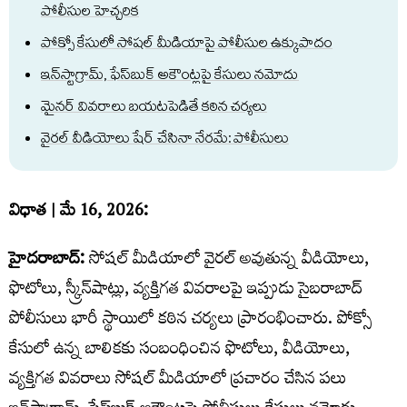
పోలీసుల హెచ్చరిక
పోక్సో కేసులో సోషల్ మీడియాపై పోలీసుల ఉక్కుపాదం
ఇన్‌స్టాగ్రామ్, ఫేస్‌బుక్ అకౌంట్లపై కేసులు నమోదు
మైనర్ వివరాలు బయటపెడితే కఠిన చర్యలు
వైరల్ వీడియోలు షేర్ చేసినా నేరమే: పోలీసులు
విధాత | మే 16, 2026:
హైదరాబాద్
:
సోషల్ మీడియాలో వైరల్ అవుతున్న వీడియోలు,
ఫొటోలు, స్క్రీన్‌షాట్లు, వ్యక్తిగత వివరాలపై ఇప్పుడు సైబరాబాద్
పోలీసులు భారీ స్థాయిలో కఠిన చర్యలు ప్రారంభించారు. పోక్సో
కేసులో ఉన్న బాలికకు సంబంధించిన ఫొటోలు, వీడియోలు,
వ్యక్తిగత వివరాలు సోషల్ మీడియాలో ప్రచారం చేసిన పలు