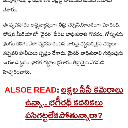
ఇన్‌స్టాగ్రామ్, ఫేస్‌బుక్ అకౌంట్లపై పోలీసులు కేసులు నమోదు
చేశారు.
ఈ వ్యవహారం రాష్ట్రవ్యాప్తంగా తీవ్ర చర్చనీయాంశంగా మారింది.
సోషల్ మీడియాలో ‘వైరల్’ పేరిట బాధితురాలి గౌరవం, గోప్యతను
భంగం కలిగించేలా వ్యవహరించిన వారిపై చట్టపరమైన చర్యలు
తప్పవని పోలీసులు స్పష్టం చేశారు. మైనర్ బాధితురాలి గుర్తింపును
బయటపెట్టడం భారత చట్టాల ప్రకారం తీవ్రమైన నేరమని
హెచ్చరించారు.
ALSOE READ
:
లక్షల సీసీ కెమెరాలు
ఉన్నా.. భగీరథ్‌ కదలికలు
పసిగట్టలేకపోతున్నారా?