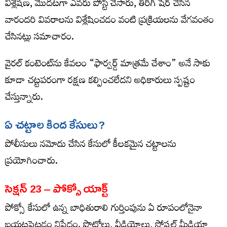
విశ్లేషణ, మొదటగా ఎవరు పోస్ట్​ చేసారు, తిరిగి షేర్ చేసిన
వారందరి వివరాలను విశ్లేషించడం వంటి ప్రక్రియలను వేగవంతం
చేసినట్లు సమాచారం.
వైరల్ కంటెంట్‌ను కేవలం “ఫార్వర్డ్ మాత్రమే చేశాం” అనే సాకు
కూడా చట్టపరంగా రక్షణ కల్పించలేదని అధికారులు స్పష్టం
చేస్తున్నారు.
ఏ
చట్టాల
కింద
కేసులు
?
పోలీసులు నమోదు చేసిన కేసులో కీలకమైన చట్టాలను
ప్రయోగించారు.
సెక్షన్​
23 –
పోక్సో యాక్ట్​
పోక్సో కేసులో ఉన్న బాధితురాలి గుర్తింపును ఏ రూపంలోనైనా
బయటపెట్టడం నిషేధం. ఫొటోలు, వీడియోలు, సోషల్ మీడియా