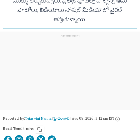
మొక్కు తీర్చుకున్నారు. ప్రత్యేక పూజల్లో పాల్గొన్న ఆమె
ఫొటోలు, వీడియోలు సోషల్ మీడియాలో వైరల్
అవుతున్నాయి.
Reported by:
Tejaswini Nanna
|
హైదరాబాద్​
|
Aug 08, 2026, 3:12 pm IST
Read Time:
4 mins