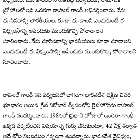
విధ్వంసం. మన కాలంలోని అతిపెద్ద పర్యావరణ, సామాజిక
ద్రోహాలలో ఇది ఒకటిగా రాహుల్ గాంధీ అభివర్ణించారు. నేను
చూసినదాన్ని భారతీయులు కూడా చూడాలని ఎంచుకుంటే ఈ
విధ్వంసాన్ని ఆపేందుకు ముందుకొచ్చి పోరాడాలని
సూచించారు. నేను చూసినదాన్ని భారతీయులు కూడా చూడాలని
ఎంచుకుంటే ఈ విధ్వంసాన్ని ఆపేందుకు ముందుకొచ్చి పోరాడాలని
సూచించారు.
రాహుల్ గాంధీ తన పర్యటనలో భాగంగా భారతదేశ దక్షిణ చివరి
భూభాగం అయిన గ్రేట్ నికోబార్ ద్వీపంలోని లైట్‌హౌస్‌ను రాహుల్
గాంధీ సందర్శించారు. 1984లో ప్రధాని హోదాలో ఇందిరా గాంధీ
ఇక్కడ పర్యటించిన విషయాన్ని గుర్తు చేసుకుంటూ, 42 ఏళ్ల తర్వాత
అదే చోట నిలబడటం గర్వంగా ఉందన్నారు. భారతదేశ వైవిధ్యం,