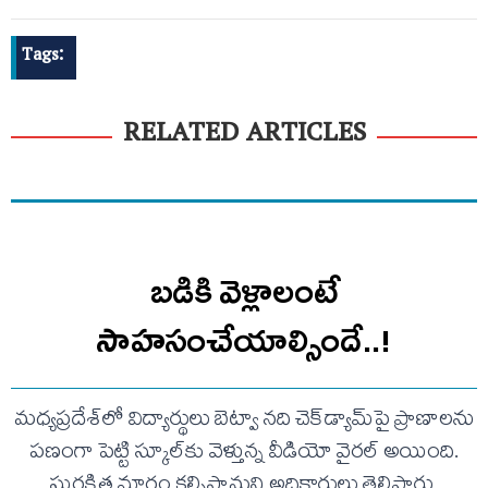
Tags:
RELATED ARTICLES
బడికి వెళ్లాలంటే
సాహసంచేయాల్సిందే..!
మధ్యప్రదేశ్‌లో విద్యార్థులు బెట్వా నది చెక్‌డ్యామ్‌పై ప్రాణాలను
పణంగా పెట్టి స్కూల్‌కు వెళ్తున్న వీడియో వైరల్ అయింది.
సురక్షిత మార్గం కల్పిస్తామని అధికారులు తెలిపారు.