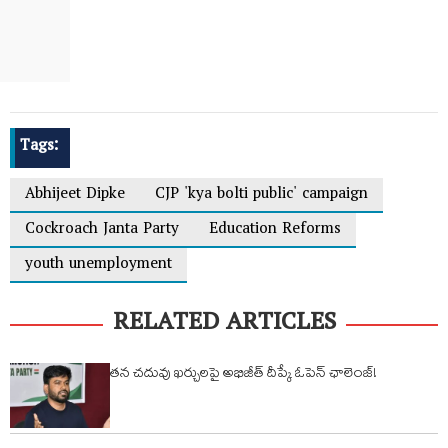
Tags:
Abhijeet Dipke
CJP 'kya bolti public' campaign
Cockroach Janta Party
Education Reforms
youth unemployment
RELATED ARTICLES
తన చదువు ఖర్చులపై అభిజీత్ దీప్కే ఓపెన్ ఛాలెంజ్!