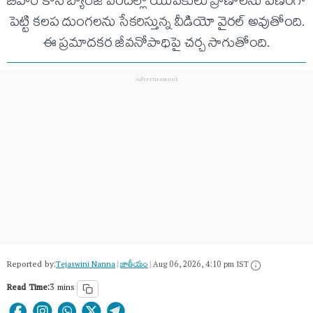
బీహార్ కోసీ బ్యారేజీ వరదల్లో యువకులు ప్రాణాలను పణంగా
పెట్టి కలప దుంగలను సేకరిస్తున్న వీడియో వైరల్ అవుతోంది.
ఈ ప్రమాదకర జీవనోపాధిపై చర్చ సాగుతోంది.
Reported by:
Tejaswini Nanna
|
జాతీయం
|
Aug 06, 2026, 4:10 pm IST
Read Time:
3 mins