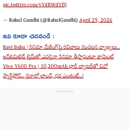
pic.twitter.com/vYdBWdYfIJ
— Rahul Gandhi (@RahulGandhi)
April 29, 2026
ఇవి కూడా చదవండి :
Ravi Babu | సినిమా మేకింగ్‌పై రవిబాబు సంచలన వ్యాఖ్యలు..
అన్‌లిమిటెడ్ టైమ్‌తో ఎవడైనా సినిమా తీస్తాడంటూ కామెంట్
Vivo Y600 Pro | 10,200mAh భారీ బ్యాటరీతో వివో
స్మార్ట్‌ఫోన్.. చైనాలో లాంచ్, ధర ఎంతంటే..!