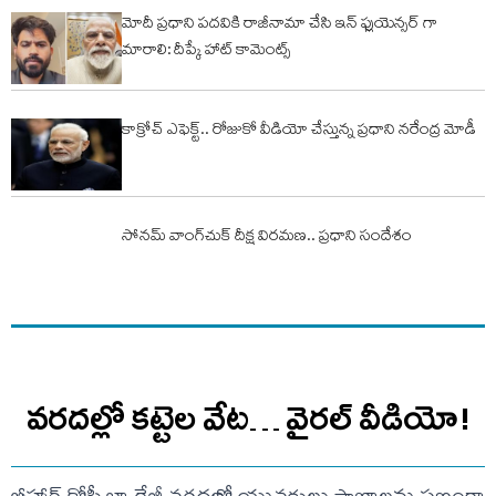
మోదీ ప్రధాని పదవికి రాజీనామా చేసి ఇన్ ఫ్లుయెన్సర్ గా
మారాలి: దీప్కే హాట్ కామెంట్స్
కాక్రోచ్ ఎఫెక్ట్.. రోజుకో వీడియో చేస్తున్న ప్ర‌ధాని న‌రేంద్ర మోడీ
సోనమ్‌ వాంగ్‌చుక్‌ దీక్ష విరమణ.. ప్రధాని సందేశం
వరదల్లో కట్టెల వేట… వైరల్ వీడియో!