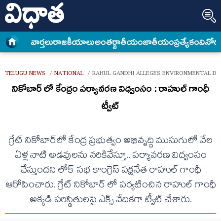
వార్త‌లు
రాజకీయాలు
అంత‌ర్జాతీయం
జాతీయం
ప్రత్యేకం
వినోద
TELUGU NEWS
NATIONAL
RAHUL GANDHI ALLEGES ENVIRONMENTAL DE
/
/
నికోబార్ లో కేంద్రం పర్యావరణ విధ్వంసం : రాహుల్ గాంధీ
ట్వీట్
గ్రేట్ నికోబార్‌లో కేంద్ర ప్రభుత్వం అభివృద్ది ముసుగులో వేల
ఏళ్ల నాటి అడవులను నరికివేస్తూ.. పర్యావరణ విధ్వంసం
చేస్తుందని లోక్ సభ కాంగ్రెస్ పక్షనేత రాహుల్ గాంధీ
ఆరోపించారు. గ్రేట్ నికోబార్ లో పర్యటించిన రాహుల్ గాంధీ
అక్కడి పరిస్థితులపై ఎక్స్ వేదికగా ట్వీట్ చేశారు.