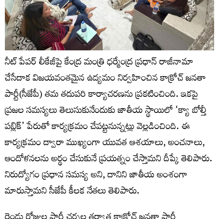
నీట్ పేపర్ లీకేజీపై కేంద్ర మంత్రి ధర్మేంద్ర ప్రధాన్ రాజీనామా
చేసేదాక విజయవంతమైన ఉద్యమం నిర్వహించిన కాక్రోచ్‌ జనతా
పార్టీ(సీజేపీ) తమ తదుపరి కార్యాచరణను ప్రకటించింది. ఇకపై
ప్రజల సమస్యలు తెలుసుకునేందుకు జాతీయ స్థాయిలో ‘క్యా బోల్తీ
పబ్లిక్‌’ పేరుతో కార్యక్రమం చేపట్టనున్నట్లు వెల్లడించింది. ఈ
కార్యక్రమం ద్వారా ముఖ్యంగా యువత ఆశయాలు, అంచనాలు,
ఆందోళనలను అర్థం చేసుకునే ప్రయత్నం చేస్తామని దీప్కే తెలిపారు.
నిరుద్యోగం ప్రధాన సమస్య అని, దానిని జాతీయ అంశంగా
మారుస్తామని సీజేపీ కీలక నేతలు తెలిపారు.
రెండు రోజుల పార్టీ చర్చల తర్వాత కాక్రోచ్ జనతా పార్టీ