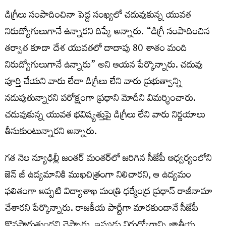
డిగ్రీలు సంపాదించినా పెద్ద సంఖ్యలో చదువుకున్న యువత
నిరుద్యోగులుగానే ఉన్నారని దిప్కే అన్నారు. “డిగ్రీ సంపాదించిన
తర్వాత కూడా దేశ యువతలో దాదాపు 80 శాతం మంది
నిరుద్యోగులుగానే ఉన్నారు” అని ఆయన పేర్కొన్నారు. చదువు
పూర్తి చేయని వారు లేదా డిగ్రీలు లేని వారు ప్రభుత్వాన్ని
నడుపుతున్నారని పరోక్షంగా ప్రధాని మోదీని విమర్శించారు.
చదువుకున్న యువత భవిష్యత్తుపై డిగ్రీలు లేని వారు నిర్ణయాలు
తీసుకుంటున్నారని అన్నారు.
గత నెల న్యూఢిల్లీ జంతర్ మంతర్‌లో జరిగిన సీజేపీ ఆధ్వర్యంలోని
జెన్ జీ ఉద్యమానికి ముఖచిత్రంగా నిలిచారని, ఆ ఉద్యమం
ఫలితంగా అప్పటి విద్యాశాఖ మంత్రి ధర్మేంద్ర ప్రధాన్ రాజీనామా
చేశారని పేర్కొన్నారు. రాజకీయ పార్టీగా మారకుండానే సీజేపీ