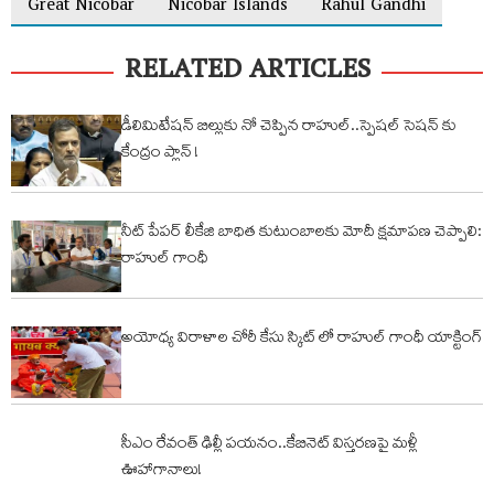
Great Nicobar
Nicobar Islands
Rahul Gandhi
RELATED ARTICLES
డీలిమిటేషన్ బిల్లుకు నో చెప్పిన రాహుల్..స్పెషల్ సెషన్ కు
కేంద్రం ప్లాన్ !
నీట్ పేపర్ లీకేజి బాధిత కుటుంబాలకు మోదీ క్షమాపణ చెప్పాలి:
రాహుల్ గాంధీ
అయోధ్య విరాళాల చోరీ కేసు స్కిట్ లో రాహుల్ గాంధీ యాక్టింగ్
సీఎం రేవంత్ ఢిల్లీ పయనం..కేబినెట్ విస్తరణపై మళ్లీ
ఊహాగానాలు!