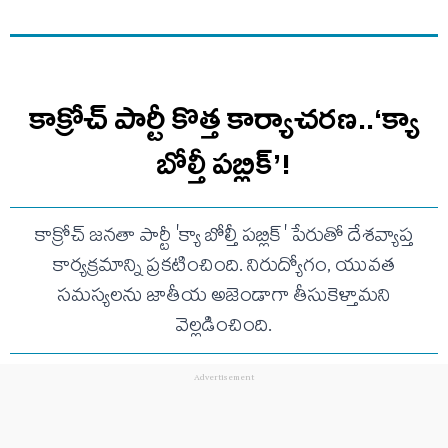
కాక్రోచ్ పార్టీ కొత్త కార్యాచరణ..‘క్యా
బోల్తీ పబ్లిక్’!
కాక్రోచ్ జనతా పార్టీ 'క్యా బోల్తీ పబ్లిక్' పేరుతో దేశవ్యాప్త
కార్యక్రమాన్ని ప్రకటించింది. నిరుద్యోగం, యువత
సమస్యలను జాతీయ అజెండాగా తీసుకెళ్తామని
వెల్లడించింది.