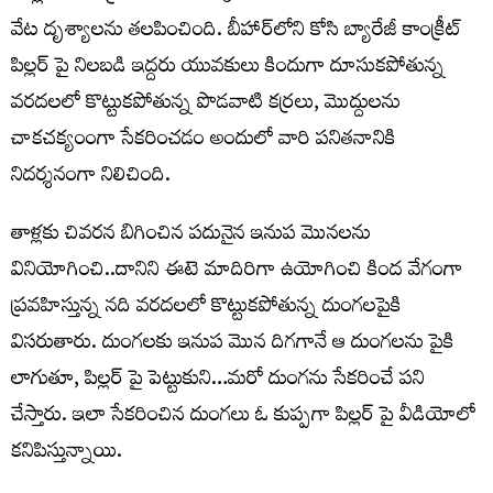
వేట దృశ్యాలను తలపించింది. బీహార్‌లోని కోసి బ్యారేజీ కాంక్రీట్
పిల్లర్ పై నిలబడి ఇద్దరు యువకులు కిందుగా దూసుకపోతున్న
వరదలలో కొట్టుకపోతున్న పొడవాటి కర్రలు, మొద్దులను
చాకచక్యంంగా సేకరించడం అందులో వారి పనితనానికి
నిదర్శనంగా నిలిచింది.
తాళ్లకు చివరన బిగించిన పదునైన ఇనుప మొనలను
వినియోగించి..దానిని ఈటె మాదిరిగా ఉయోగించి కింద వేగంగా
ప్రవహిస్తున్న నది వరదలలో కొట్టుకపోతున్న దుంగలపైకి
విసరుతారు. దుంగలకు ఇనుప మొన దిగగానే ఆ దుంగలను పైకి
లాగుతూ, పిల్లర్ పై పెట్టుకుని…మరో దుంగను సేకరించే పని
చేస్తారు. ఇలా సేకరించిన దుంగలు ఓ కుప్పగా పిల్లర్ పై వీడియోలో
కనిపిస్తున్నాయి.