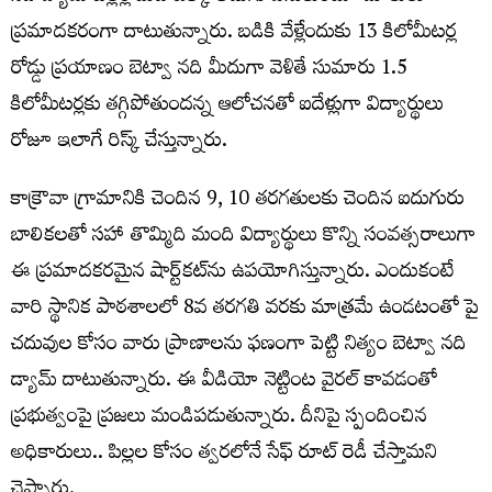
ప్రమాదకరంగా దాటుతున్నారు. బడికి వేళ్లేందుకు 13 కిలోమీటర్ల
రోడ్డు ప్రయాణం బెట్వా నది మీదుగా వెళితే సుమారు 1.5
కిలోమీటర్లకు తగ్గిపోతుందన్న ఆలోచనతో ఐదేళ్లుగా విద్యార్థులు
రోజూ ఇలాగే రిస్క్ చేస్తున్నారు.
కాక్రౌవా గ్రామానికి చెందిన 9, 10 తరగతులకు చెందిన ఐదుగురు
బాలికలతో సహా తొమ్మిది మంది విద్యార్థులు కొన్ని సంవత్సరాలుగా
ఈ ప్రమాదకరమైన షార్ట్‌కట్‌ను ఉపయోగిస్తున్నారు. ఎందుకంటే
వారి స్థానిక పాఠశాలలో 8వ తరగతి వరకు మాత్రమే ఉండటంతో పై
చదువుల కోసం వారు ప్రాణాలను ఫణంగా పెట్టి నిత్యం బెట్వా నది
డ్యామ్ దాటుతున్నారు. ఈ వీడియో నెట్టింట వైరల్ కావడంతో
ప్రభుత్వంపై ప్రజలు మండిపడుతున్నారు. దీనిపై స్పందించిన
అధికారులు.. పిల్లల కోసం త్వరలోనే సేఫ్ రూట్ రెడీ చేస్తామని
చెప్పారు.