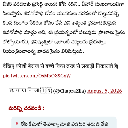
బీకర వరదలకు ప్రసిద్ది అయిన కోసి నదిని.. బీహార్ దుఃఖదాయినిగా
పిలుస్తారు. జీవనోపాధి కోసం యువకులు వరదలలో కొట్టుకవచ్చే
కలప దుంగల సేకరణ కోసం చేసే పని అత్యంత ప్రమాదకరమైన
జీవనోపాధి మార్గం అని, ఈ ప్రయత్నంలో పలువురు ప్రాణాలు సైతం
కోల్పోయారని, భవిష్యత్తులో ఇలాంటి చర్యలను ప్రభుత్వం
నియంత్రించాలన్న వాదన సైతం వినిపిస్తుంది.
देखिए कोशी बैराज से बच्चे किस तरह से लकड़ी निकालते है।
pic.twitter.com/OsM3O8SGxW
— छपरा जिला 🇮🇳 (@ChapraZila)
August 5, 2026
మరిన్ని చదవండి :
రేప్ కేసులో తెహల్కా మాజీ ఎడిటర్ తరుణ్ తేజ్