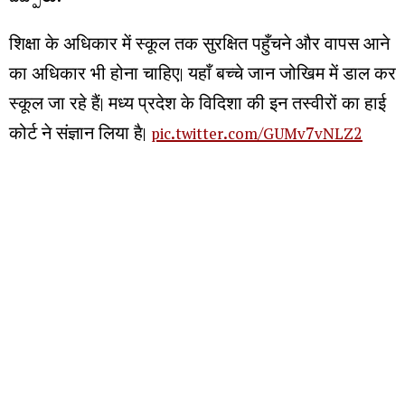
शिक्षा के अधिकार में स्कूल तक सुरक्षित पहुँचने और वापस आने
का अधिकार भी होना चाहिए। यहाँ बच्चे जान जोखिम में डाल कर
स्कूल जा रहे हैं। मध्य प्रदेश के विदिशा की इन तस्वीरों का हाई
कोर्ट ने संज्ञान लिया है।
pic.twitter.com/GUMv7vNLZ2
— Akhilesh Sharma (@akhileshsharma1)
August 6,
2026
మరిన్ని చదవండి :
రాష్ట్రంలో ఢిల్లీ గులాంగిరి పాలన : కేటీఆర్
సింగరేణికి చేరిన నైనీ బొగ్గు