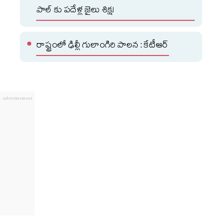
పాల్ కు పదేళ్ల జైలు శిక్ష!
రాష్ట్రంలో ఢిల్లీ గులాంగిరి పాలన : కేటీఆర్