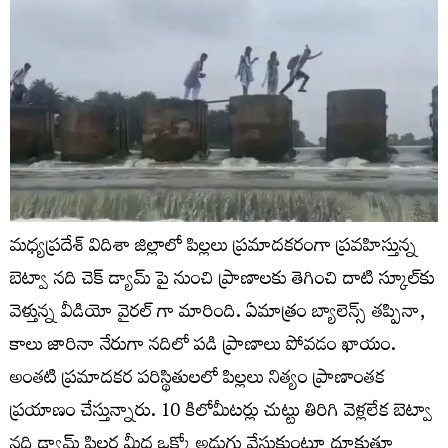
మధ్యప్రదేశ్‌ విదిశా జిల్లాలో పిల్లలు ప్రమాదకరంగా ప్రవహిస్తున్న
బెట్వా నది చెక్ డ్యామ్ పై నుంచి ప్రాణాలకు తెగించి దాటి స్కూల్‌కు
వెళ్తున్న వీడియో వైరల్ గా మారింది. ఏమాత్రం బ్యాలెన్స్ తప్పినా,
కాలు జారినా నేరుగా నదిలో పడి ప్రాణాలు పోవడం ఖాయం.
అంతటి ప్రమాదకర పరిస్థితులలో పిల్లలు నిత్యం ప్రాణాంతక
ప్రయాణం చేస్తున్నారు. 10 కిలోమీటర్లు చుట్టు తిరిగి వెళ్లలేక బెట్వా
నది డ్యామ్ పిల్లర్ల మీద ఒక్కో అడుగు వేసుకుంటూ దూకుతూ