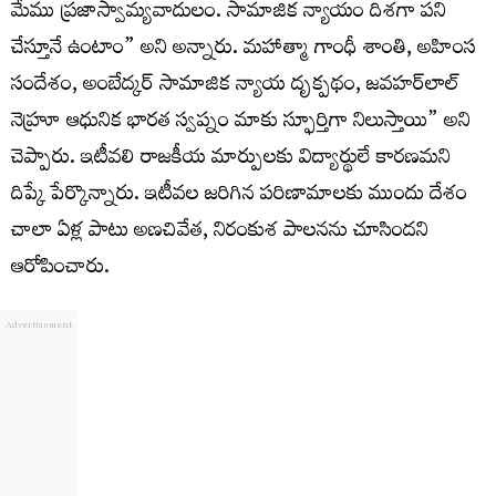
మేము ప్రజాస్వామ్యవాదులం. సామాజిక న్యాయం దిశగా పని
చేస్తూనే ఉంటాం” అని అన్నారు. మహాత్మా గాంధీ శాంతి, అహింస
సందేశం, అంబేద్కర్ సామాజిక న్యాయ దృక్పథం, జవహర్‌లాల్
నెహ్రూ ఆధునిక భారత స్వప్నం మాకు స్ఫూర్తిగా నిలుస్తాయి” అని
చెప్పారు. ఇటీవలి రాజకీయ మార్పులకు విద్యార్థులే కారణమని
దిప్కే పేర్కొన్నారు. ఇటీవల జరిగిన పరిణామాలకు ముందు దేశం
చాలా ఏళ్ల పాటు అణచివేత, నిరంకుశ పాలనను చూసిందని
ఆరోపించారు.