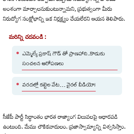
కొనసాగుతుందని చెప్పారు. ఇప్పుడు నిరుద్యోగాన్ని జాతీయ
అంశంగా మార్చాలనుకుంటున్నామని, ప్రభుత్వంగా మీరు
నిరుద్యోగ సంక్షోభాన్ని ఇక నిర్లక్ష్యం చేయలేరని ఆయన తెలిపారు.
మరిన్ని చదవండి :
ఎమ్మెల్యే ప్రకాష్ గౌడ్ తో ప్రాణహాని..కొడుకు
సంచలన ఆరోపణలు
వరదల్లో కట్టెల వేట… వైరల్ వీడియో!
సీజేపీ పార్టీ సిద్ధాంతం భారత రాజ్యాంగ విలువలపై ఆధారపడి
ఉంటుంది. మేము లౌకికవాదులం. ప్రజాస్వామ్యాన్ని విశ్వసిస్తాం.