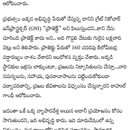
ఆరోపించారు.
ప్రభుత్వం ఇక్కడ అభివృద్ది పేరుతో చేస్తున్న దానిని గ్రేట్ నికోబార్
ఇన్‌ఫ్రాస్ట్రక్చర్ (GNI) “ప్రాజెక్ట్” అని పిలుస్తుందని..కాని నేను
చూసింది ప్రాజెక్ట్ కాదు అని.. అది గొడ్డలి వేటుకు గురైన లక్షలాది
చెట్లు అని తెలిపారు. ప్రాజెక్టు పేరుతో 160 చదరపు కిలోమీటర్ల
వర్షారణ్యం నాశం చేశారని ఆందోళన వ్యక్తం చేశారు. అక్కడి
స్థానికుల ఇళ్లను లాక్కుంటూ, ప్రజలను నిర్వాసితులను చేస్తూ…వారి
సమస్యలను, సహాయ, పునరావాసాలను పట్టించుకోకుండా
పర్యావరణాన్ని, ప్రజల జీవితాలను విధ్వంసం చేస్తున్నారని రాహుల్
గాంధీ ఆరోపించారు.
ఇదంతా ఒకే ఒక్క వ్యాపారవేత్త అయిన అదానీ ప్రయోజనం కోసం
సాగుతుందని, ఇది అభివృద్ధి కాదు. ఇది మారువేషంలో ఉన్న