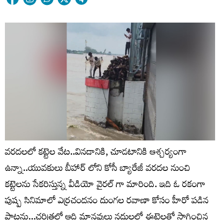
వరదలలో కట్టెల వేట..వినడానికి, చూడటానికి ఆశ్చర్యంగా
ఉన్నా..యువకులు బీహార్ లోని కోసీ బ్యారేజీ వరదల నుంచి
కట్టెలను సేకరిస్తున్న వీడియో వైరల్ గా మారింది. ఇది ఓ రకంగా
పుష్ప సినిమాలో ఎర్రచందనం దుంగల రవాణా కోసం హీరో పడిన
పాట్లను…చరిత్రలో ఆది మానవులు నదులలో ఈటెలతో సాగించిన