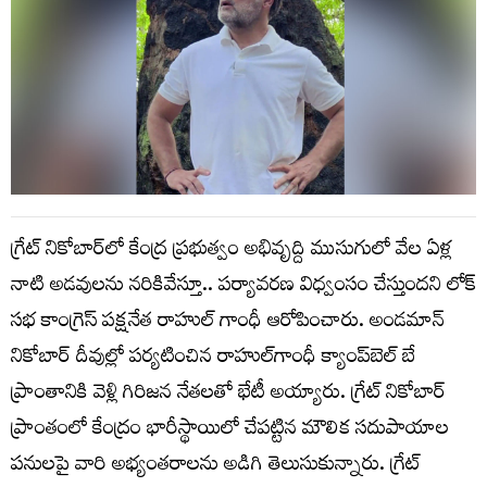
గ్రేట్ నికోబార్‌లో కేంద్ర ప్రభుత్వం అభివృద్ది ముసుగులో వేల ఏళ్ల
నాటి అడవులను నరికివేస్తూ.. పర్యావరణ విధ్వంసం చేస్తుందని లోక్
సభ కాంగ్రెస్ పక్షనేత రాహుల్ గాంధీ ఆరోపించారు. అండమాన్‌
నికోబార్‌ దీవుల్లో పర్యటించిన రాహుల్‌గాంధీ క్యాంప్‌బెల్‌ బే
ప్రాంతానికి వెళ్లి గిరిజన నేతలతో భేటీ అయ్యారు. గ్రేట్‌ నికోబార్‌
ప్రాంతంలో కేంద్రం భారీస్థాయిలో చేపట్టిన మౌలిక సదుపాయాల
పనులపై వారి అభ్యంతరాలను అడిగి తెలుసుకున్నారు. గ్రేట్