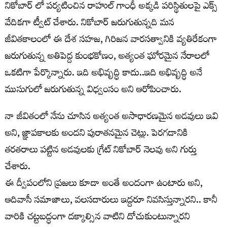
నికోబార్ లో పర్యటించిన రాహుల్ గాంధీ అక్కడి పరిస్థితులపై ఎక్స్
వేదికగా ట్వీట్ చేశారు. నికోబార్ జరుగుతున్నది మన
జీవితకాలంలో ఈ దేశ సహజ, గిరిజన వారసత్వానికి వ్యతిరేకంగా
జరుగుతున్న అతిపెద్ద కుంభకోణం, అత్యంత ఘోరమైన నేరాలలో
ఒకటిగా పేర్కొన్నారు. ఇది అభివృద్ధి కాదు..ఇది అభివృద్ధి అనే
ముసుగులో జరుగుతున్న విధ్వంసం అని ఆరోపించారు.
నా జీవితంలో నేను చూసిన అత్యంత అసాధారణమైన అడవులు ఇవి
అని, జ్ఞాపకాలకు అందని పురాతనమైన చెట్లు. పెరగడానికి
తరతరాలు పట్టిన అడవులకు గ్రేట్ నికోబార్ నెలవు అని గుర్తు
చేశారు.
ఈ ద్వీపంలోని ప్రజలు కూడా అంతే అందంగా ఉంటారు అని,
ఆదివాసీ సమాజాలు, వలసదారులు ఇద్దరూ నివసిస్తున్నారని.. కానీ
వారికి చట్టబద్ధంగా దక్కాల్సిన వాటిని దోచుకుంటున్నారని