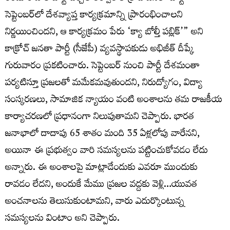
సెప్టెంబర్‌లో దేశవ్యాప్త కార్యక్రమాన్ని ప్రారంభించాలని
నిర్ణయించిందని, ఆ కార్యక్రమం పేరు ‘క్యా బోల్తీ పబ్లిక్’” అని
కాక్రోచ్ జనతా పార్టీ (సీజేపీ) వ్యవస్థాపకుడు అభిజీత్ దీప్కే
గురువారం ప్రకటించారు. సెప్టెంబర్ నుంచి పార్టీ దేశమంతా
పర్యటిస్తూ ప్రజలతో మమేకమవుతుందని, నిరుద్యోగం, విద్యా
సంస్కరణలు, సామాజిక న్యాయం వంటి అంశాలను తమ రాజకీయ
కార్యాచరణలో ప్రధానంగా నిలుపుతామని చెప్పారు. భారత
జనాభాలో దాదాపు 65 శాతం మంది 35 ఏళ్లలోపు వారేనని,
అయినా ఈ ప్రభుత్వం వారి సమస్యలను పట్టించుకోవడం లేదు
అన్నారు. ఈ అంశాలపై మాట్లాడేందుకు ఎవరూ ముందుకు
రావడం లేదని, అందుకే మేము ప్రజల వద్దకు వెళ్లి…యువత
అంచనాలను తెలుసుకుంటామని, వారు ఎదుర్కొంటున్న
సమస్యలను వింటాం అని చెప్పారు.