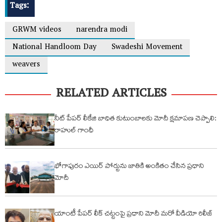
Tags:
GRWM videos
narendra modi
National Handloom Day
Swadeshi Movement
weavers
RELATED ARTICLES
నీట్ పేపర్ లీకేజి బాధిత కుటుంబాలకు మోదీ క్షమాపణ చెప్పాలి:
రాహుల్ గాంధీ
భోగాపురం ఎయిర్ పోర్టును జాతికి అంకితం చేసిన ప్రధాని
మోదీ
యాంటీ పేపర్ లీక్ చట్టంపై ప్రధాని మోదీ మరో వీడియో రిలీజ్