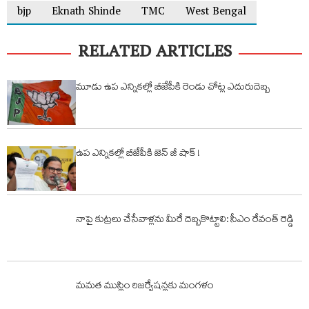
bjp
Eknath Shinde
TMC
West Bengal
RELATED ARTICLES
మూడు ఉప ఎన్నికల్లో బీజేపీకి రెండు చోట్ల ఎదురుదెబ్బ
ఉప ఎన్నికల్లో బీజేపీకి జెన్ జీ షాక్ !
నాపై కుట్రలు చేసేవాళ్లను మీరే దెబ్బకొట్టాలి: సీఎం రేవంత్ రెడ్డి
మమత ముస్లిం రిజర్వేషన్లకు మంగళం