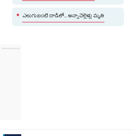
ఎలుగుబంటి దాడిలో.. అన్నాచెల్లెళ్లు మృతి