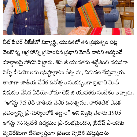
నీట్ పేపర్ లీకేజీతో విద్యార్థి, యువతలో తన ప్రభుత్వం పట్ల
నెలకొన్న ఆగ్రహాన్ని గ్రహించిన ప్రధాని మోదీ వారిని ఆకర్షించే
మార్గాలపై ఫోకస్ పెట్టారు. జెన్ జీ యువతను ఉద్దేశించి వరుసగా
సెల్ఫీ వీడియోలను ఇన్‌స్టాగ్రామ్ రీల్స్ ను, విడుదల చేస్తున్నారు.
తాజాగా జాతీయ చేనేత దినోత్సం సందర్బంగా ప్రధాని మోదీ
విడుదల చేసిన వీడియోలోనూ జెన్ జీ యువతకు సందేశం ఇచ్చారు.
“ఆగస్టు 7వ తేదీ జాతీయ చేనేత దినోత్సవం. భారతదేశ చేనేత
వైవిధ్యాన్ని ప్రాచుర్యంలోకి తెద్దాం” అని విజ్ఞప్తి చేశారు.1905
ఆగస్టు 7న స్వదేశీ ఉద్యమం ప్రారంభమైందని, బ్రిటిష్ పాలనకు
వ్యతిరేకంగా దేశవ్యాప్తంగా ప్రజలు స్వదేశీ వస్తువులను