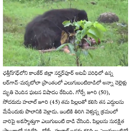
ఛత్తీస్‌గఢ్‌లోని కాంకేర్ జిల్లా నర్హర్‌పూర్ అటవీ పరిధిలో ఉన్న
లర్‌గావ్-మర్కటోలా ప్రాంతంలో ఎలుగుబంటిదాడిలో అన్నా చెల్లెళ్లు
మృతి చెందిన ఘటన విషాదం రేపింది. గోర్సే జూరి (50),
సోదరుడు హలాల్ జూరి (45) తమ పిల్లలతో కలిసి తన ఎద్దులను
మేపేందుకు పొలానికి వెళ్లాడు. ఇంటికి తిరిగి వెళ్తున్న క్రమంలో
వారిపై అకస్మాత్తుగా ఎలుగుబంటి దాడి చేసింది. పిల్లలను సురక్షిత