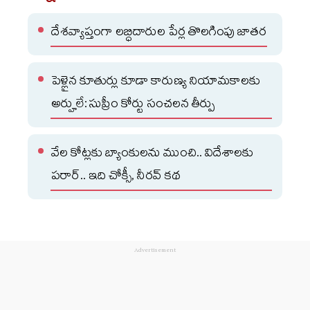
దేశవ్యాప్తంగా లబ్ధిదారుల పేర్ల తొలగింపు జాతర
పెళ్లైన కూతుర్లు కూడా కారుణ్య నియామకాలకు
అర్హులే: సుప్రీం కోర్టు సంచలన తీర్పు
వేల కోట్లకు బ్యాంకులను ముంచి.. విదేశాలకు
పరార్‌.. ఇది చోక్సీ, నీరవ్‌ కథ