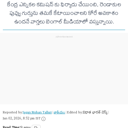
కేంద్ర ఎన్నికల కమిషన్ కు ఫిర్యాదు చేయించి, రెండాకుల
పువ్వు గుర్తును తమకే కేటాయించాలని కోరే అవకాశం
ఉందనే వార్తలు బెంగాల్‌ మీడియాలో వస్తున్నాయి.
Reported by:
Edited by:
విధాత భారత్ డెస్క్
Jagan Mohan Talluri
|
జాతీయం
|
|
Jun 02, 2026, 8:32 pm IST