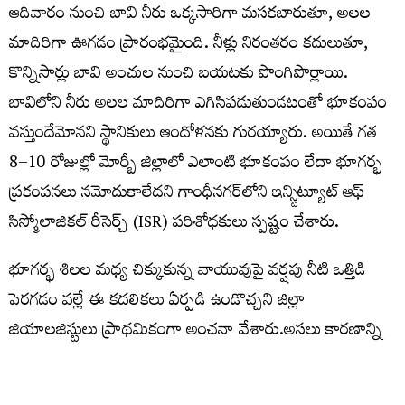
ఆదివారం నుంచి బావి నీరు ఒక్కసారిగా మసకబారుతూ, అలల
మాదిరిగా ఊగడం ప్రారంభమైంది. నీళ్లు నిరంతరం కదులుతూ,
కొన్నిసార్లు బావి అంచుల నుంచి బయటకు పొంగిపొర్లాయి.
బావిలోని నీరు అలల మాదిరిగా ఎగిసిపడుతుండటంతో భూకంపం
వస్తుందేమోనని స్థానికులు ఆందోళనకు గురయ్యారు. అయితే గత
8–10 రోజుల్లో మోర్బీ జిల్లాలో ఎలాంటి భూకంపం లేదా భూగర్భ
ప్రకంపనలు నమోదుకాలేదని గాంధీనగర్‌లోని ఇన్స్టిట్యూట్ ఆఫ్
సిస్మోలాజికల్ రీసెర్చ్ (ISR) పరిశోధకులు స్పష్టం చేశారు.
భూగర్భ శిలల మధ్య చిక్కుకున్న వాయువుపై వర్షపు నీటి ఒత్తిడి
పెరగడం వల్లే ఈ కదలికలు ఏర్పడి ఉండొచ్చని జిల్లా
జియాలజిస్టులు ప్రాథమికంగా అంచనా వేశారు.అసలు కారణాన్ని
గుర్తించేందుకు భూగర్భ జల పరిశోధనా సంస్థ (GWRI)
నిపుణులతో జిల్లా యంత్రాంగం ప్రత్యేక సాంకేతిక విచారణకు