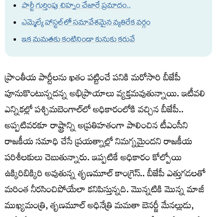
పార్టీ గుర్తింపు చిహ్నం చేజారే ప్రమాదం..
ఎమ్మెల్యే హాస్టల్‌లో సమావేశమైన వ్యతిరేక వర్గం
ఇక మమతకు కంటినిండా కునుకు కరువే
ప్రాంతీయ పార్టీలను ఖతం పట్టించే పనికి మరోసారి బీజేపీ
పూనుకొంటున్నదన్న అభిప్రాయాలు వ్యక్తమవుతున్నాయి. ఇటీవలి
ఎన్నికల్లో పశ్చిమబెంగాల్‌లో అధికారంలోకి వచ్చిన బీజేపీ..
అప్పటివరకూ రాష్ట్రాన్ని అప్రతిహతంగా పాలించిన టీఎంసీని
రాజకీయ సమాధి చేసే ప్రయత్నాల్లో నిమగ్నమైందని రాజకీయ
పరిశీలకులు చెబుతున్నారు. ఇప్పటికే అధికారం కోల్పోయి
ఉక్కిరిబిక్కిరి అవుతున్న తృణమూల్‌ కాంగ్రెస్‌.. బీజేపీ ఎత్తుగడలతో
మరింత నీరసించిపోయేలా కనిపిస్తున్నది. మొన్నటికి మొన్న మాజీ
ముఖ్యమంత్రి, తృణమూల్‌ అధినేత్రి మమతా బెనర్జీ మేనల్లుడు,