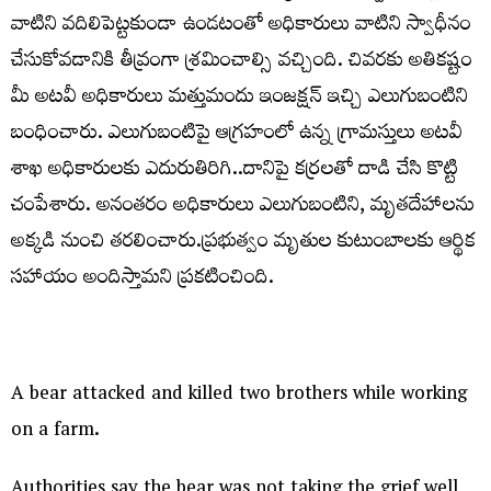
వాటిని వదిలిపెట్టకుండా ఉండటంతో అధికారులు వాటిని స్వాధీనం
చేసుకోవడానికి తీవ్రంగా శ్రమించాల్సి వచ్చింది. చివరకు అతికష్టం
మీ అటవీ అధికారులు మత్తుమందు ఇంజక్షన్ ఇచ్చి ఎలుగుబంటిని
బంధించారు. ఎలుగుబంటిపై ఆగ్రహంలో ఉన్న గ్రామస్తులు అటవీ
శాఖ అధికారులకు ఎదురుతిరిగి..దానిపై కర్రలతో దాడి చేసి కొట్టి
చంపేశారు. అనంతరం అధికారులు ఎలుగుబంటిని, మృతదేహాలను
అక్కడి నుంచి తరలించారు.ప్రభుత్వం మృతుల కుటుంబాలకు ఆర్థిక
సహాయం అందిస్తామని ప్రకటించింది.
A bear attacked and killed two brothers while working
on a farm.
Authorities say the bear was not taking the grief well