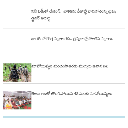
సినీ ఫక్కీలో ఛేజింగ్.. బాలికను ఢీకొట్టి పారిపోతున్న ట్రక్కు
డ్రైవర్ అరెస్టు
భారత్ లో కొత్త వజ్రాల గని.. త్రవ్వకాల్లో దొరికిన వజ్రాలు!
మావోయిస్టుల మందుపాతరకు ముగ్గురు జవాన్ల బలి
తెలంగాణలో లొంగిపోయిన 42 మంది మావోయిస్టులు