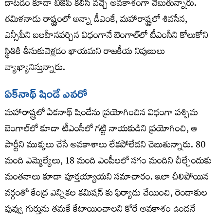
దాటడం కూడా బీజేపీ కలిసి వచ్చే అవకాశంగా చెబుతున్నారు.
తమిళనాడు రాష్ట్రంలో అన్నా డీఎంకే, మహారాష్ట్రలో శివసేన,
ఎన్సీపీని బలహీనపర్చిన విధంగానే బెంగాల్‌లో టీఎంసీని కోలుకోని
స్థితికి తీసుకువెళ్లడం ఖాయమని రాజకీయ నిపుణులు
వ్యాఖ్యానిస్తున్నారు.
ఏక్‌నాథ్‌ షిండే ఎవరో
మహారాష్ట్రలో ఏకనాథ్ షిండేను ప్రయోగించిన విధంగా పశ్చిమ
బెంగాల్‌లో కూడా టీఎంసీలో గట్టి నాయకుడిని ప్రయోగించి, ఆ
పార్టీని ముక్కలు చేసే అవకాశాలు లేకపోలేదని చెబుతున్నారు. 80
మంది ఎమ్మెల్యేలు, 18 మంది ఎంపీలలో సగం మందిని చీల్చేందుకు
మంతనాలు కూడా పూర్తయ్యాయని సమాచారం. ఇలా చీలిపోయిన
వర్గంతో కేంద్ర ఎన్నికల కమిషన్ కు ఫిర్యాదు చేయించి, రెండాకుల
పువ్వు గుర్తును తమకే కేటాయించాలని కోరే అవకాశం ఉందనే