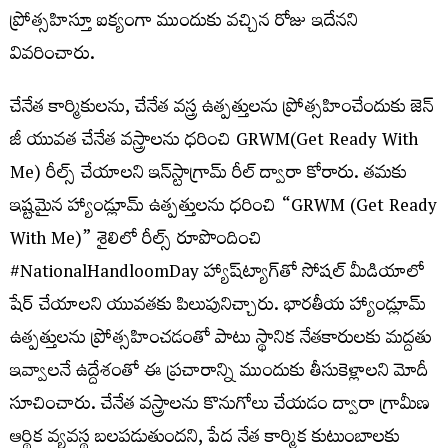
ప్రోత్సహిస్తూ ఐక్యంగా ముందుకు వచ్చిన రోజు ఇదేనని
వివరించారు.
చేనేత కార్మికులను, చేనేత వస్త్ర ఉత్పత్తులను ప్రోత్సహించేందుకు జెన్
జీ యువత చేనేత వస్త్రాలను ధరించి GRWM(Get Ready With
Me) రీల్స్ చేయాలని ఇన్‌స్టాగ్రామ్ రీల్‌ ద్వారా కోరారు. తమకు
ఇష్టమైన హ్యాండ్లూమ్ ఉత్పత్తులను ధరించి “GRWM (Get Ready
With Me)” శైలిలో రీల్స్ రూపొందించి
#NationalHandloomDay హ్యాష్‌ట్యాగ్‌తో సోషల్ మీడియాలో
షేర్ చేయాలని యువతకు పిలుపునిచ్చారు. భారతీయ హ్యాండ్లూమ్
ఉత్పత్తులను ప్రోత్సహించడంతో పాటు స్థానిక నేతకారులకు మద్దతు
ఇవ్వాలనే ఉద్దేశంతో ఈ ప్రచారాన్ని ముందుకు తీసుకెళ్లాలని మోదీ
సూచించారు. చేనేత వస్త్రాలను కొనుగోలు చేయడం ద్వారా గ్రామీణ
ఆర్థిక వ్యవస్థ బలపడుతుందని, పేద నేత కార్మిక కుటుంబాలకు