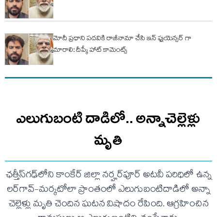
మోదీ ప్రధాని పదవికి రాజీనామా చేసి ఇన్ ఫ్లుయెన్సర్ గా
మారాలి: దీప్కే హాట్ కామెంట్స్
ఎలుగుబంటి దాడిలో.. అన్నాచెల్లెళ్లు
మృతి
ఛత్తీస్‌గఢ్‌లోని కాంకేర్ జిల్లా నర్హర్‌పూర్ అటవీ పరిధిలో ఉన్న
లర్‌గావ్-మర్కటోలా ప్రాంతంలో ఎలుగుబంటిదాడిలో అన్నా
చెల్లెళ్లు మృతి చెందిన ఘటన విషాదం రేపింది. ఆగ్రహించిన