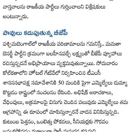
వాస్తవాలను రాజకీయ పార్టీలు గుర్తించాలని విశ్లేషకులు
అంటున్నారు.
పావులు కదుపుతున్న బీజేపీ
పశ్చిమబెంగాల్‌లో రాజకీయ పరిణామాలను గమనిస్తే.. మమతా
బెనర్జీ పార్టీని క్రమంగా బలహీనపర్చే లక్ష్యంతో బీజేపీ వ్యూహాలు
రచిస్తున్నదనే అభిప్రాయాలు వ్యక్తమవుతున్నాయి. సోమవారం
కోల్‌కతాలోని హోటల్‌ గేట్‌వేలో నిర్వహించిన టీఎంసీ
శాసనసభాపక్ష సమావేశానికి 50 మందికి పైగా ఎమ్మెల్యేలు డుమ్మా
కొట్టడం రాష్ట్రంలో సంచలనం రేపింది. అభిషేక్ అరాచకాలు,
వేధింపులు, అక్రమాలపై విసుగు చెందిన పలువురు ఎమ్మెల్యేలు తమ
ఆగ్రహాన్ని ఈ రూపంలో చూపిస్తున్నారనే వాదన వినిపిస్తున్నది.
కుటుంబ పెత్తనం, ఒంటెత్తు పోకడలు, సీనియర్లకు గౌరవం