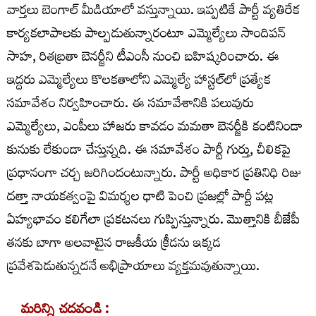
వార్తలు బెంగాల్‌ మీడియాలో వస్తున్నాయి. ఇప్పటికే పార్టీ వ్యతిరేక
కార్యకలాపాలకు పాల్పడుతున్నారంటూ ఎమ్మెల్యేలు సాందిపన్
సాహ, రితబ్రతా బెనర్జీని టీఎంసీ నుంచి బహిష్కరించారు. ఈ
ఇద్దరు ఎమ్మెల్యేలు కొలకతాలోని ఎమ్మెల్యే హాస్టల్‌లో ప్రత్యేక
సమావేశం నిర్వహించారు. ఈ సమావేశానికి పలువురు
ఎమ్మెల్యేలు, ఎంపీలు హాజరు కావడం మమతా బెనర్జీకి కంటినిండా
కునుకు లేకుండా చేస్తున్నది. ఈ సమావేశం పార్టీ గుర్తు, చీలికపై
ప్రధానంగా చర్చ జరిగిందంటున్నారు. పార్టీ అధికార ప్రతినిధి రిజు
దత్తా నాయకత్వంపై విమర్శల ధాటి పెంచి ప్రజల్లో పార్టీ పట్ల
ఏహ్యభావం కలిగేలా ప్రకటనలు గుప్పిస్తున్నారు. మొత్తానికి బీజేపీ
తనకు బాగా అలవాటైన రాజకీయ క్రీడను ఇక్కడ
ప్రవేశపెడుతున్నదనే అభిప్రాయాలు వ్యక్తమవుతున్నాయి.
మరిన్ని చదవండి :