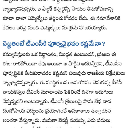
ఇవ్వకపోవడం మూలంగా పార్టీ మనుగడ కష్టమని
వ్యాఖ్యానిస్తున్నరు. ఐ ప్యాక్ కన్సల్టెన్సీ సాయం తీసుకోవడాన్ని
కూడా చాలా ఎమ్మెల్యేలు జీర్ణించుకోవడం లేదు. ఈ సమావేశానికి
కేవలం ఇరవై మంది ఎమ్మెల్యేలు మాత్రమే హాజరయ్యారు.
దెబ్బతింటే టీఎంసీకి పూర్వవైభవం కష్టమేనా?
కమ్యునిస్టులకు ఒక సిద్ధాంతం, నిబద్ధత ఉంటుందని, ప్రజలు ఈ
రోజు కాకపోయినా రేపు అయినా ఆ పార్టీని ఆదరిస్తారని, టీఎంసీని
పూర్వస్థితికి తీసుకురావడం కష్టమని పలువురు రాజకీయ విశ్లేషకులు
వ్యాఖ్యానిస్తున్నారు. ఈ పరిస్థితులను అవలోకనం చేసుకున్న బీజేపీ
నాయకత్వం టీఎంసీ మూలాలను పెకిలించే దిశగా అడుగులు
వేస్తున్నదని అంటున్నారు. టీఎంసీ శ్రేణులపై సామ బేధ దాన
దండోపాయ విద్యలను ప్రయోగించే అవకాశాలు ఉన్నాయని
అంచనా వేస్తున్నారు. మమతా బెనర్జీ వయస్సు ఏడు పదులు