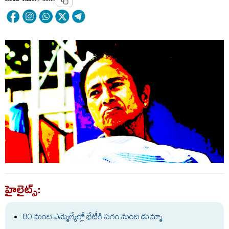
Read Time:
9 mins
హైలైట్స్:
80 మంది ఎమ్మెల్యేల్లో భేటీకి సగం మంది డుమ్మా