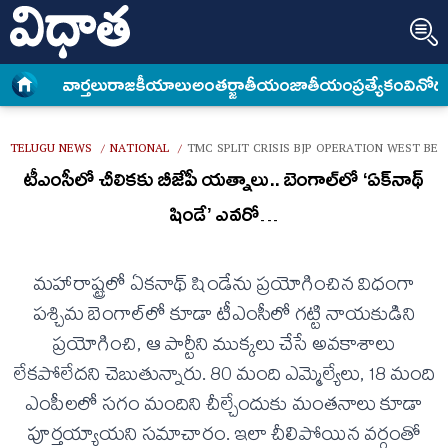
వార్త‌లు
రాజకీయాలు
అంత‌ర్జాతీయం
జాతీయం
ప్రత్యేకం
వినోద
TELUGU NEWS
NATIONAL
TMC SPLIT CRISIS BJP OPERATION WEST BE
/
/
టీఎంసీలో చీలికకు బీజేపీ యత్నాలు.. బెంగాల్‌లో ‘ఏక్‌నాథ్‌
షిండే’ ఎవరో…
మహారాష్ట్రలో ఏకనాథ్ షిండేను ప్రయోగించిన విధంగా
పశ్చిమ బెంగాల్‌లో కూడా టీఎంసీలో గట్టి నాయకుడిని
ప్రయోగించి, ఆ పార్టీని ముక్కలు చేసే అవకాశాలు
లేకపోలేదని చెబుతున్నారు. 80 మంది ఎమ్మెల్యేలు, 18 మంది
ఎంపీలలో సగం మందిని చీల్చేందుకు మంతనాలు కూడా
పూర్తయ్యాయని సమాచారం. ఇలా చీలిపోయిన వర్గంతో