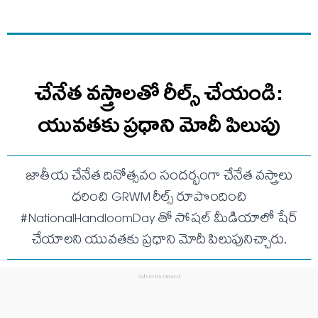
చేనేత వస్త్రాలతో రీల్స్ చేయండి:
యువతకు ప్రధాని మోదీ పిలుపు
జాతీయ చేనేత దినోత్సవం సందర్భంగా చేనేత వస్త్రాలు
ధరించి GRWM రీల్స్ రూపొందించి
#NationalHandloomDay తో సోషల్ మీడియాలో షేర్
చేయాలని యువతకు ప్రధాని మోదీ పిలుపునిచ్చారు.