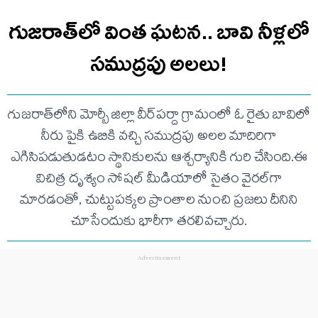
గుజరాత్‌లో వింత ఘటన.. బావి నీళ్లలో
సముద్రపు అలలు!
గుజరాత్‌లోని మోర్బీ జిల్లా వీర్‌పర్దా గ్రామంలో ఓ రైతు బావిలో
నీరు పైకి ఉబికి వచ్చి సముద్రపు అలల మాదిరిగా
ఎగిసిపడుతుడటం స్థానికులను ఆశ్చర్యానికి గురి చేసింది.ఈ
విచిత్ర దృశ్యం సోషల్ మీడియాలో సైతం వైరల్‌గా
మారడంతో, చుట్టుపక్కల ప్రాంతాల నుంచి ప్రజలు దీనిని
చూసేందుకు భారీగా తరలివచ్చారు.