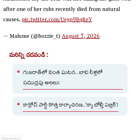
after one of her cubs recently died from natural
causes.
pic.twitter.com/Uegp9BqReY
— Malume (@bozzie_t)
August 7, 2026
మరిన్ని చదవండి :
గుజరాత్‌లో వింత ఘటన.. బావి నీళ్లలో
సముద్రపు అలలు!
కాక్రోచ్ పార్టీ కొత్త కార్యాచరణ..‘క్యా బోల్తీ పబ్లిక్’!