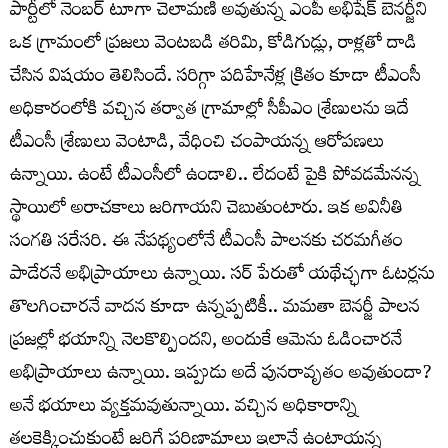
పార్టీలో నెంబర్‌ టూగా చెలామణి అవుతున్న ఎంపీ అభిషేక్‌ బెనర్జీని
ఒక గ్రామంలో ప్రజలు వెంటబడి తరిమి, కోడిగుడ్లు, రాళ్లతో దాడి
చేసిన విషయం తెలిసిందే. సరిగ్గా పదిహేనేళ్ల క్రితం కూడా టీఎంసీ
అధికారంలోకి వచ్చిన తర్వాత గ్రామాల్లో సీపీఎం శ్రేణులను ఇదే
టీఎంసీ శ్రేణులు వెంటాడి, వేధించి చంపాయన్న ఆరోపణలు
ఉన్నాయి. ఉంటే టీఎంసీలో ఉండాలి.. లేదంటే పైకి పోవడమేనన్న
స్థాయిలో అరాచకాలు జరిగాయని చెబుతుంటారు. ఇక అవినీతి
సంగతి సరేసరి. ఈ నేపథ్యంలోనే టీఎంసీ పాలనకు చరమగీతం
పాడేరనే అభిప్రాయాలు ఉన్నాయి. సర్‌ పేరుతో యథేచ్ఛగా ఓటర్లను
తొలగించారనే వాదన కూడా ఉన్నప్పటికీ.. మమతా బెనర్జీ పాలన
ప్రజల్లో భయాన్ని నెలకొల్పిందని, అందుకే ఆమెను ఓడించారనే
అభిప్రాయాలు ఉన్నాయి. ఇప్పుడు అదే పునరావృతం అవుతుందా?
అనే భయాలు వ్యక్తమవుతున్నాయి. వచ్చిన అధికారాన్ని
తలకెక్కించుకుంటే జరిగే పరిణామాలు ఇలానే ఉంటాయన్న