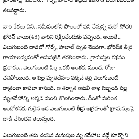
ప్రాంతాల్లో వదిలేసి.. గోర్సే, హలాల్ ఇద్దరు కలిసి ఆ ఎలుగుబంటితో
తలపడ్డారు.
వారి కేకలు విని.. సమీపంలోని పొలంలో పని చేస్తున్న మరో సోదరి
ఖోరిన్ బాయి(43) వారిని రక్షించేందుకు వచ్చింది. అయితే..
ఎలుగుబంటి దాడిలో గోర్సే, హలాల్ మృతి చెందగా. ఖోరిన్‌కి తీవ్ర
గాయాలవ్వడంతో ఆసుపత్రికి తరలించారు. గ్రామస్తుల కథనం
ప్రకారం.. ఎలుగుబంటి పిల్ల ఒకటి అంతకు ముందు రోజు
చనిపోయింది. ఆ పిల్ల మృతదేహం పక్కనే తల్లి ఎలుగుబంటి
రాత్రంతా కాపలా కాసింది. ఆ తర్వాత అటవీ శాఖ సిబ్బంది పిల్ల
మృతదేహాన్ని అక్కడి నుంచి తొలగించారు. దీంతో మరింత
ఆందోళనకు గురైన ఆడ ఎలుగుబంటి తీవ్ర ఆగ్రహంతో గ్రామస్తులపై
దాడి చేసిందని తెలుస్తుంది.
ఎలుగుబంటి తను చంపిన మనుషుల మృతదేహాల వద్దే కూర్చొని