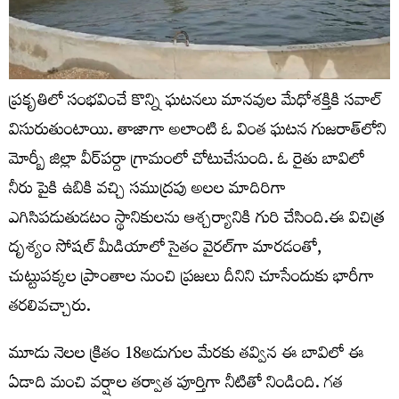
ప్రకృతిలో సంభవించే కొన్ని ఘటనలు మానవుల మేధోశక్తికి సవాల్
విసురుతుంటాయి. తాజాగా అలాంటి ఓ వింత ఘటన గుజరాత్‌లోని
మోర్బీ జిల్లా వీర్‌పర్దా గ్రామంలో చోటుచేసుంది. ఓ రైతు బావిలో
నీరు పైకి ఉబికి వచ్చి సముద్రపు అలల మాదిరిగా
ఎగిసిపడుతుడటం స్థానికులను ఆశ్చర్యానికి గురి చేసింది.ఈ విచిత్ర
దృశ్యం సోషల్ మీడియాలో సైతం వైరల్‌గా మారడంతో,
చుట్టుపక్కల ప్రాంతాల నుంచి ప్రజలు దీనిని చూసేందుకు భారీగా
తరలివచ్చారు.
మూడు నెలల క్రితం 18అడుగుల మేరకు తవ్విన ఈ బావిలో ఈ
ఏడాది మంచి వర్షాల తర్వాత పూర్తిగా నీటితో నిండింది. గ‌త