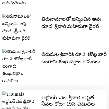
తిరునామాలతో జన్మించిన ఆవు
దూడ..శ్రీవారి మహిమగా వైరల్
తిరుమల శ్రీవారికి రూ.2.4కోట్ల భారీ
బంగారు శంఖుచక్రాల కానుకలు
ఆక్టోబర్ నెల శ్రీవారి ఆర్జిత
సేవల కోటా 19న విడుదల