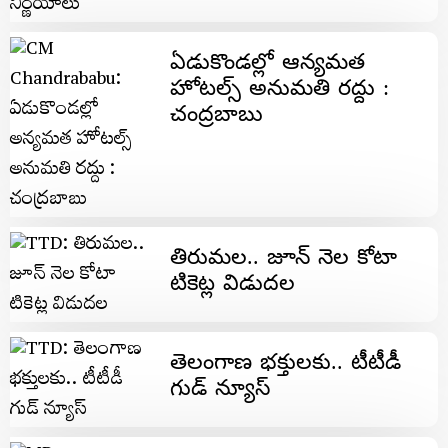
ఏడుకొండల్లో ఆన్యమత
హోటల్స్ అనుమతి రద్దు :
చంద్రబాబు
తిరుమల.. జూన్ నెల కోటా
టికెట్ల విడుదల
తెలంగాణ భ‌క్తుల‌కు.. టీటీడీ
గుడ్ న్యూస్