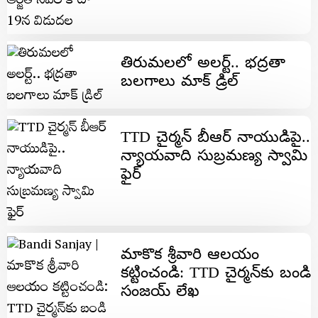
తిరుమలలో అలర్ట్.. భద్రతా
బలగాలు మాక్ డ్రిల్
TTD చైర్మన్‌ బీఆర్ నాయుడిపై..
న్యాయవాది సుబ్రమణ్య స్వామి
ఫైర్
మాకొక శ్రీవారి ఆలయం
కట్టించండి: TTD చైర్మన్‌కు బండి
సంజయ్ లేఖ