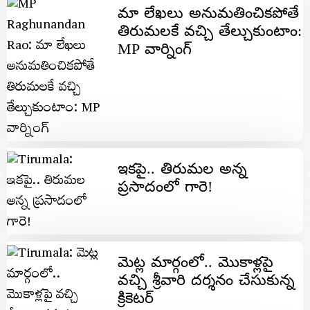
మా లేఖలు అనుమతించికపోతే
తిరుమలకే వచ్చి తేల్చుకుంటాం:
MP వార్నింగ్
ఇక‌పై.. తిరుమ‌ల‌ అన్న
ప్రసాదంలో గారె!
మెట్ల మార్గంలో.. మొకాళ్ల‌పై
వ‌చ్చి శ్రీవారి ద‌ర్శ‌నం చేసుకున్న
క్రికెట‌ర్‌