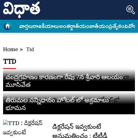
వార్త‌లు
రాజకీయాలు
అంత‌ర్జాతీయం
జాతీయం
ప్రత్యేకం
వినోద
Home
»
Ttd
TTD
చంద్రగ్రహణం కారణంగా రేపు 7న శ్రీవారి ఆలయం
మూసివేత
తిరుమల సన్నిధానం హోటల్ లో అక్రమాలు :
భూమన
డిక్లరేషన్ ఇవ్వకుంటే
అనుమతించం : టీటీడీ