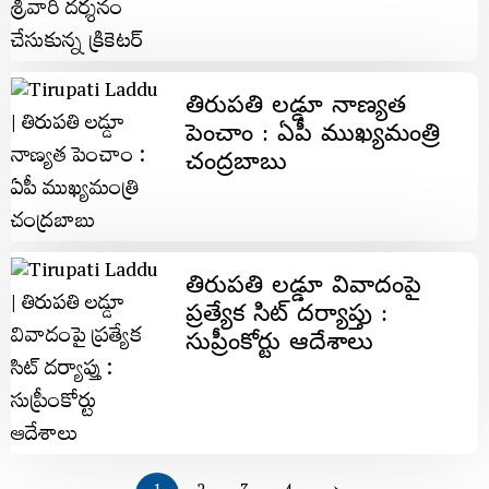
తిరుపతి లడ్డూ నాణ్యత
పెంచాం : ఏపీ ముఖ్యమంత్రి
చంద్రబాబు
తిరుపతి లడ్డూ వివాదంపై
ప్రత్యేక సిట్ దర్యాప్తు :
సుప్రీంకోర్టు ఆదేశాలు