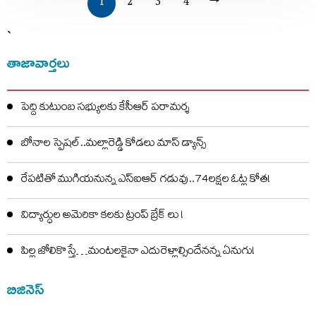
1
2
3
4
→
`
తాజావార్తలు
పెద్ది కుటుంబ సభ్యులకు కేసీఆర్ పరామర్శ
బోనాల స్పెషల్..మల్లారెడ్డి కోడలు మాస్ డ్యాన్స్
రేపటితో ముగియనున్న ఎస్‌ఐఆర్ గడువు..74లక్షల ఓట్ల కోత!
విద్యార్ధుల అమెరికా కలకు ట్రంప్ బ్రేక్ లు !
పిల్ల జోలికొస్తే…మంటలకైనా ఎదురెళ్లాల్సిందేనన్న ఏనుగు!
బిజినెస్