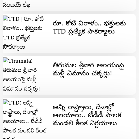
రూ. కోటి విరాళం.. భక్తులకు
TTD ప్రత్యేక సౌకర్యాలు
తిరుమల శ్రీవారి ఆలయంపై
మళ్లీ విమానం చక్కర్లు!
అన్ని రాష్ట్రాలు, దేశాల్లో
ఆల‌యాలు.. టీడీడీ పాలక
మండలి కీలక నిర్ణయాలు